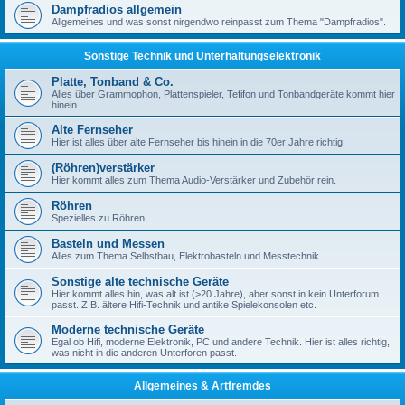
Dampfradios allgemein
Allgemeines und was sonst nirgendwo reinpasst zum Thema "Dampfradios".
Sonstige Technik und Unterhaltungselektronik
Platte, Tonband & Co.
Alles über Grammophon, Plattenspieler, Tefifon und Tonbandgeräte kommt hier
hinein.
Alte Fernseher
Hier ist alles über alte Fernseher bis hinein in die 70er Jahre richtig.
(Röhren)verstärker
Hier kommt alles zum Thema Audio-Verstärker und Zubehör rein.
Röhren
Spezielles zu Röhren
Basteln und Messen
Alles zum Thema Selbstbau, Elektrobasteln und Messtechnik
Sonstige alte technische Geräte
Hier kommt alles hin, was alt ist (>20 Jahre), aber sonst in kein Unterforum
passt. Z.B. ältere Hifi-Technik und antike Spielekonsolen etc.
Moderne technische Geräte
Egal ob Hifi, moderne Elektronik, PC und andere Technik. Hier ist alles richtig,
was nicht in die anderen Unterforen passt.
Allgemeines & Artfremdes