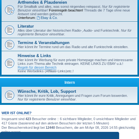
Artfremdes & Plaudereien
Für Smalltalk und alles, was sonst nirgendwo reinpasst.
Nur für registrierte
Benutzer einsehbar!
Forenregeln beachten!
Threads die 7 Tage ohne neue
Antwort sind werden gelöscht.
Unterforum:
Ebay & Co.
Literatur
Alles über Literatur der historischen Radio-, Audio- und Funktechnik.
Nur für
registrierte Benutzer einsehbar.
Termine & Veranstaltungen
Hier könnt ihr Termine rund um das Radio und alte Funktechnik einstellen.
Hinweise & Links
Hier könnt ihr Werbung für eure private Homepage machen und interessante
Links zum Thema alte Technik eintragen. KEINE LINKS ZU EBAY u.ä.!
Regeln für diesen Bereich
Keine Werbelinks (Affiliate-Links)etc.!
Intern
Wünsche, Kritik, Lob, Support
Hier könnt ihr eure Kritik, Anregungen und Fragen zum Forum loswerden.
Nur für registrierte Benutzer einsehbar.
WER IST ONLINE?
Insgesamt sind
423
Besucher online :: 6 sichtbare Mitglieder, 0 unsichtbare Mitglieder und
417 Gäste (basierend auf den aktiven Besuchern der letzten 5 Minuten)
Der Besucherrekord liegt bei
12440
Besuchern, die am Mi Apr 08, 2026 14:55 gleichzeitig
online waren.