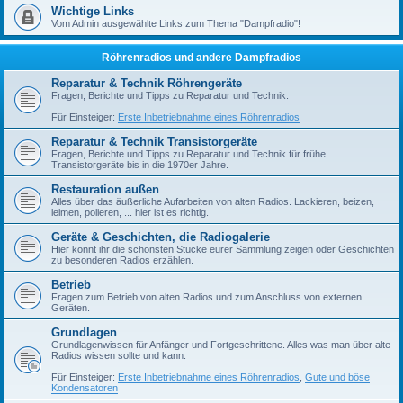
Wichtige Links
Vom Admin ausgewählte Links zum Thema "Dampfradio"!
Röhrenradios und andere Dampfradios
Reparatur & Technik Röhrengeräte
Fragen, Berichte und Tipps zu Reparatur und Technik.
Für Einsteiger:
Erste Inbetriebnahme eines Röhrenradios
Reparatur & Technik Transistorgeräte
Fragen, Berichte und Tipps zu Reparatur und Technik für frühe
Transistorgeräte bis in die 1970er Jahre.
Restauration außen
Alles über das äußerliche Aufarbeiten von alten Radios. Lackieren, beizen,
leimen, polieren, ... hier ist es richtig.
Geräte & Geschichten, die Radiogalerie
Hier könnt ihr die schönsten Stücke eurer Sammlung zeigen oder Geschichten
zu besonderen Radios erzählen.
Betrieb
Fragen zum Betrieb von alten Radios und zum Anschluss von externen
Geräten.
Grundlagen
Grundlagenwissen für Anfänger und Fortgeschrittene. Alles was man über alte
Radios wissen sollte und kann.
Für Einsteiger:
Erste Inbetriebnahme eines Röhrenradios
,
Gute und böse
Kondensatoren