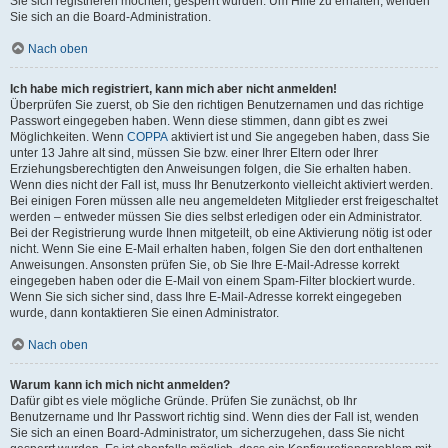
Sie sich registrieren möchten, gesperrt wurden. Um Hilfe zu erhalten, wenden
Sie sich an die Board-Administration.
Nach oben
Ich habe mich registriert, kann mich aber nicht anmelden!
Überprüfen Sie zuerst, ob Sie den richtigen Benutzernamen und das richtige
Passwort eingegeben haben. Wenn diese stimmen, dann gibt es zwei
Möglichkeiten. Wenn
COPPA
aktiviert ist und Sie angegeben haben, dass Sie
unter 13 Jahre alt sind, müssen Sie bzw. einer Ihrer Eltern oder Ihrer
Erziehungsberechtigten den Anweisungen folgen, die Sie erhalten haben.
Wenn dies nicht der Fall ist, muss Ihr Benutzerkonto vielleicht aktiviert werden.
Bei einigen Foren müssen alle neu angemeldeten Mitglieder erst freigeschaltet
werden – entweder müssen Sie dies selbst erledigen oder ein Administrator.
Bei der Registrierung wurde Ihnen mitgeteilt, ob eine Aktivierung nötig ist oder
nicht. Wenn Sie eine E-Mail erhalten haben, folgen Sie den dort enthaltenen
Anweisungen. Ansonsten prüfen Sie, ob Sie Ihre E-Mail-Adresse korrekt
eingegeben haben oder die E-Mail von einem Spam-Filter blockiert wurde.
Wenn Sie sich sicher sind, dass Ihre E-Mail-Adresse korrekt eingegeben
wurde, dann kontaktieren Sie einen Administrator.
Nach oben
Warum kann ich mich nicht anmelden?
Dafür gibt es viele mögliche Gründe. Prüfen Sie zunächst, ob Ihr
Benutzername und Ihr Passwort richtig sind. Wenn dies der Fall ist, wenden
Sie sich an einen Board-Administrator, um sicherzugehen, dass Sie nicht