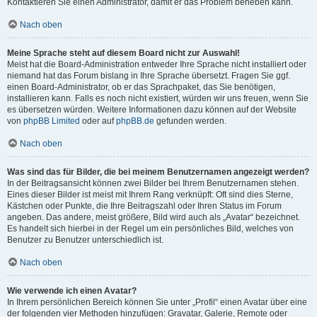
Kontaktieren Sie einen Administrator, damit er das Problem beheben kann.
Nach oben
Meine Sprache steht auf diesem Board nicht zur Auswahl!
Meist hat die Board-Administration entweder Ihre Sprache nicht installiert oder
niemand hat das Forum bislang in Ihre Sprache übersetzt. Fragen Sie ggf.
einen Board-Administrator, ob er das Sprachpaket, das Sie benötigen,
installieren kann. Falls es noch nicht existiert, würden wir uns freuen, wenn Sie
es übersetzen würden. Weitere Informationen dazu können auf der Website
von
phpBB Limited
oder auf
phpBB.de
gefunden werden.
Nach oben
Was sind das für Bilder, die bei meinem Benutzernamen angezeigt werden?
In der Beitragsansicht können zwei Bilder bei Ihrem Benutzernamen stehen.
Eines dieser Bilder ist meist mit Ihrem Rang verknüpft: Oft sind dies Sterne,
Kästchen oder Punkte, die Ihre Beitragszahl oder Ihren Status im Forum
angeben. Das andere, meist größere, Bild wird auch als „Avatar“ bezeichnet.
Es handelt sich hierbei in der Regel um ein persönliches Bild, welches von
Benutzer zu Benutzer unterschiedlich ist.
Nach oben
Wie verwende ich einen Avatar?
In Ihrem persönlichen Bereich können Sie unter „Profil“ einen Avatar über eine
der folgenden vier Methoden hinzufügen: Gravatar, Galerie, Remote oder