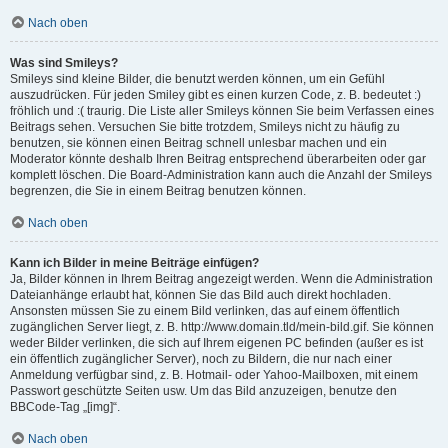
Nach oben
Was sind Smileys?
Smileys sind kleine Bilder, die benutzt werden können, um ein Gefühl
auszudrücken. Für jeden Smiley gibt es einen kurzen Code, z. B. bedeutet :)
fröhlich und :( traurig. Die Liste aller Smileys können Sie beim Verfassen eines
Beitrags sehen. Versuchen Sie bitte trotzdem, Smileys nicht zu häufig zu
benutzen, sie können einen Beitrag schnell unlesbar machen und ein
Moderator könnte deshalb Ihren Beitrag entsprechend überarbeiten oder gar
komplett löschen. Die Board-Administration kann auch die Anzahl der Smileys
begrenzen, die Sie in einem Beitrag benutzen können.
Nach oben
Kann ich Bilder in meine Beiträge einfügen?
Ja, Bilder können in Ihrem Beitrag angezeigt werden. Wenn die Administration
Dateianhänge erlaubt hat, können Sie das Bild auch direkt hochladen.
Ansonsten müssen Sie zu einem Bild verlinken, das auf einem öffentlich
zugänglichen Server liegt, z. B. http://www.domain.tld/mein-bild.gif. Sie können
weder Bilder verlinken, die sich auf Ihrem eigenen PC befinden (außer es ist
ein öffentlich zugänglicher Server), noch zu Bildern, die nur nach einer
Anmeldung verfügbar sind, z. B. Hotmail- oder Yahoo-Mailboxen, mit einem
Passwort geschützte Seiten usw. Um das Bild anzuzeigen, benutze den
BBCode-Tag „[img]“.
Nach oben