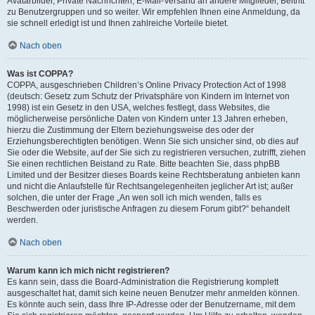
Avatarbilder, Private Nachrichten, E-Mail-Versand an andere Mitglieder, Beitritt
zu Benutzergruppen und so weiter. Wir empfehlen Ihnen eine Anmeldung, da
sie schnell erledigt ist und Ihnen zahlreiche Vorteile bietet.
Nach oben
Was ist COPPA?
COPPA, ausgeschrieben Children’s Online Privacy Protection Act of 1998
(deutsch: Gesetz zum Schutz der Privatsphäre von Kindern im Internet von
1998) ist ein Gesetz in den USA, welches festlegt, dass Websites, die
möglicherweise persönliche Daten von Kindern unter 13 Jahren erheben,
hierzu die Zustimmung der Eltern beziehungsweise des oder der
Erziehungsberechtigten benötigen. Wenn Sie sich unsicher sind, ob dies auf
Sie oder die Website, auf der Sie sich zu registrieren versuchen, zutrifft, ziehen
Sie einen rechtlichen Beistand zu Rate. Bitte beachten Sie, dass phpBB
Limited und der Besitzer dieses Boards keine Rechtsberatung anbieten kann
und nicht die Anlaufstelle für Rechtsangelegenheiten jeglicher Art ist; außer
solchen, die unter der Frage „An wen soll ich mich wenden, falls es
Beschwerden oder juristische Anfragen zu diesem Forum gibt?“ behandelt
werden.
Nach oben
Warum kann ich mich nicht registrieren?
Es kann sein, dass die Board-Administration die Registrierung komplett
ausgeschaltet hat, damit sich keine neuen Benutzer mehr anmelden können.
Es könnte auch sein, dass Ihre IP-Adresse oder der Benutzername, mit dem