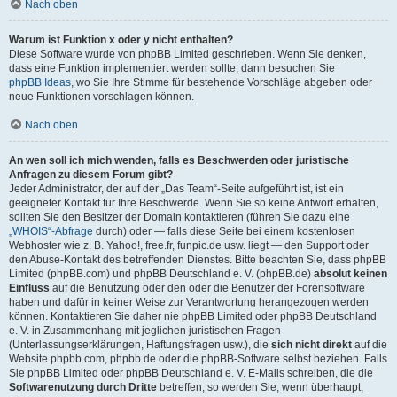
Nach oben
Warum ist Funktion x oder y nicht enthalten?
Diese Software wurde von phpBB Limited geschrieben. Wenn Sie denken,
dass eine Funktion implementiert werden sollte, dann besuchen Sie
phpBB Ideas
, wo Sie Ihre Stimme für bestehende Vorschläge abgeben oder
neue Funktionen vorschlagen können.
Nach oben
An wen soll ich mich wenden, falls es Beschwerden oder juristische
Anfragen zu diesem Forum gibt?
Jeder Administrator, der auf der „Das Team“-Seite aufgeführt ist, ist ein
geeigneter Kontakt für Ihre Beschwerde. Wenn Sie so keine Antwort erhalten,
sollten Sie den Besitzer der Domain kontaktieren (führen Sie dazu eine
„WHOIS“-Abfrage
durch) oder — falls diese Seite bei einem kostenlosen
Webhoster wie z. B. Yahoo!, free.fr, funpic.de usw. liegt — den Support oder
den Abuse-Kontakt des betreffenden Dienstes. Bitte beachten Sie, dass phpBB
Limited (phpBB.com) und phpBB Deutschland e. V. (phpBB.de)
absolut keinen
Einfluss
auf die Benutzung oder den oder die Benutzer der Forensoftware
haben und dafür in keiner Weise zur Verantwortung herangezogen werden
können. Kontaktieren Sie daher nie phpBB Limited oder phpBB Deutschland
e. V. in Zusammenhang mit jeglichen juristischen Fragen
(Unterlassungserklärungen, Haftungsfragen usw.), die
sich nicht direkt
auf die
Website phpbb.com, phpbb.de oder die phpBB-Software selbst beziehen. Falls
Sie phpBB Limited oder phpBB Deutschland e. V. E-Mails schreiben, die die
Softwarenutzung durch Dritte
betreffen, so werden Sie, wenn überhaupt,