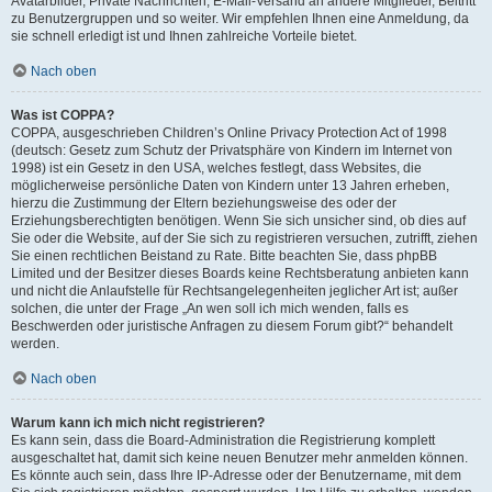
Avatarbilder, Private Nachrichten, E-Mail-Versand an andere Mitglieder, Beitritt
zu Benutzergruppen und so weiter. Wir empfehlen Ihnen eine Anmeldung, da
sie schnell erledigt ist und Ihnen zahlreiche Vorteile bietet.
Nach oben
Was ist COPPA?
COPPA, ausgeschrieben Children’s Online Privacy Protection Act of 1998
(deutsch: Gesetz zum Schutz der Privatsphäre von Kindern im Internet von
1998) ist ein Gesetz in den USA, welches festlegt, dass Websites, die
möglicherweise persönliche Daten von Kindern unter 13 Jahren erheben,
hierzu die Zustimmung der Eltern beziehungsweise des oder der
Erziehungsberechtigten benötigen. Wenn Sie sich unsicher sind, ob dies auf
Sie oder die Website, auf der Sie sich zu registrieren versuchen, zutrifft, ziehen
Sie einen rechtlichen Beistand zu Rate. Bitte beachten Sie, dass phpBB
Limited und der Besitzer dieses Boards keine Rechtsberatung anbieten kann
und nicht die Anlaufstelle für Rechtsangelegenheiten jeglicher Art ist; außer
solchen, die unter der Frage „An wen soll ich mich wenden, falls es
Beschwerden oder juristische Anfragen zu diesem Forum gibt?“ behandelt
werden.
Nach oben
Warum kann ich mich nicht registrieren?
Es kann sein, dass die Board-Administration die Registrierung komplett
ausgeschaltet hat, damit sich keine neuen Benutzer mehr anmelden können.
Es könnte auch sein, dass Ihre IP-Adresse oder der Benutzername, mit dem