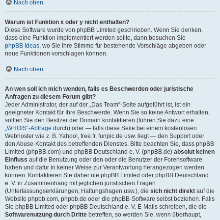
Nach oben
Warum ist Funktion x oder y nicht enthalten?
Diese Software wurde von phpBB Limited geschrieben. Wenn Sie denken,
dass eine Funktion implementiert werden sollte, dann besuchen Sie
phpBB Ideas
, wo Sie Ihre Stimme für bestehende Vorschläge abgeben oder
neue Funktionen vorschlagen können.
Nach oben
An wen soll ich mich wenden, falls es Beschwerden oder juristische
Anfragen zu diesem Forum gibt?
Jeder Administrator, der auf der „Das Team“-Seite aufgeführt ist, ist ein
geeigneter Kontakt für Ihre Beschwerde. Wenn Sie so keine Antwort erhalten,
sollten Sie den Besitzer der Domain kontaktieren (führen Sie dazu eine
„WHOIS“-Abfrage
durch) oder — falls diese Seite bei einem kostenlosen
Webhoster wie z. B. Yahoo!, free.fr, funpic.de usw. liegt — den Support oder
den Abuse-Kontakt des betreffenden Dienstes. Bitte beachten Sie, dass phpBB
Limited (phpBB.com) und phpBB Deutschland e. V. (phpBB.de)
absolut keinen
Einfluss
auf die Benutzung oder den oder die Benutzer der Forensoftware
haben und dafür in keiner Weise zur Verantwortung herangezogen werden
können. Kontaktieren Sie daher nie phpBB Limited oder phpBB Deutschland
e. V. in Zusammenhang mit jeglichen juristischen Fragen
(Unterlassungserklärungen, Haftungsfragen usw.), die
sich nicht direkt
auf die
Website phpbb.com, phpbb.de oder die phpBB-Software selbst beziehen. Falls
Sie phpBB Limited oder phpBB Deutschland e. V. E-Mails schreiben, die die
Softwarenutzung durch Dritte
betreffen, so werden Sie, wenn überhaupt,