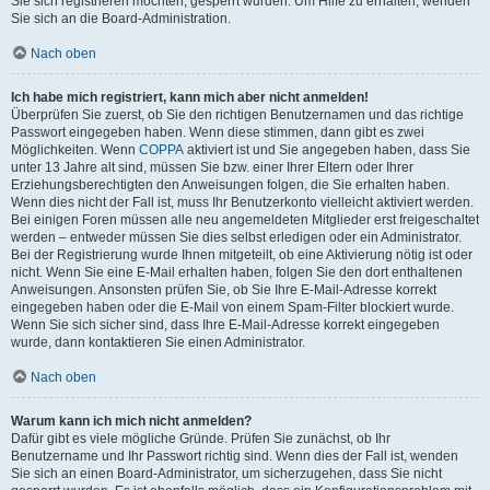
Sie sich registrieren möchten, gesperrt wurden. Um Hilfe zu erhalten, wenden
Sie sich an die Board-Administration.
Nach oben
Ich habe mich registriert, kann mich aber nicht anmelden!
Überprüfen Sie zuerst, ob Sie den richtigen Benutzernamen und das richtige
Passwort eingegeben haben. Wenn diese stimmen, dann gibt es zwei
Möglichkeiten. Wenn
COPPA
aktiviert ist und Sie angegeben haben, dass Sie
unter 13 Jahre alt sind, müssen Sie bzw. einer Ihrer Eltern oder Ihrer
Erziehungsberechtigten den Anweisungen folgen, die Sie erhalten haben.
Wenn dies nicht der Fall ist, muss Ihr Benutzerkonto vielleicht aktiviert werden.
Bei einigen Foren müssen alle neu angemeldeten Mitglieder erst freigeschaltet
werden – entweder müssen Sie dies selbst erledigen oder ein Administrator.
Bei der Registrierung wurde Ihnen mitgeteilt, ob eine Aktivierung nötig ist oder
nicht. Wenn Sie eine E-Mail erhalten haben, folgen Sie den dort enthaltenen
Anweisungen. Ansonsten prüfen Sie, ob Sie Ihre E-Mail-Adresse korrekt
eingegeben haben oder die E-Mail von einem Spam-Filter blockiert wurde.
Wenn Sie sich sicher sind, dass Ihre E-Mail-Adresse korrekt eingegeben
wurde, dann kontaktieren Sie einen Administrator.
Nach oben
Warum kann ich mich nicht anmelden?
Dafür gibt es viele mögliche Gründe. Prüfen Sie zunächst, ob Ihr
Benutzername und Ihr Passwort richtig sind. Wenn dies der Fall ist, wenden
Sie sich an einen Board-Administrator, um sicherzugehen, dass Sie nicht