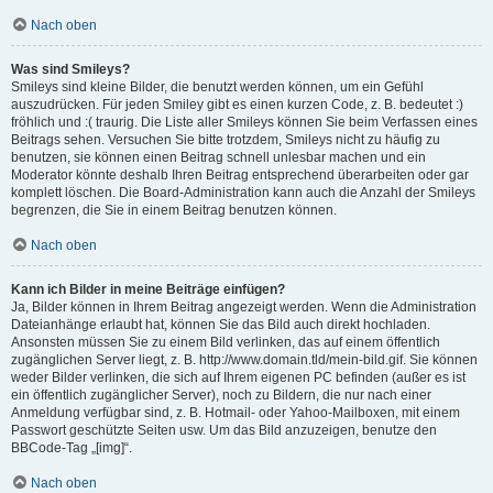
Nach oben
Was sind Smileys?
Smileys sind kleine Bilder, die benutzt werden können, um ein Gefühl
auszudrücken. Für jeden Smiley gibt es einen kurzen Code, z. B. bedeutet :)
fröhlich und :( traurig. Die Liste aller Smileys können Sie beim Verfassen eines
Beitrags sehen. Versuchen Sie bitte trotzdem, Smileys nicht zu häufig zu
benutzen, sie können einen Beitrag schnell unlesbar machen und ein
Moderator könnte deshalb Ihren Beitrag entsprechend überarbeiten oder gar
komplett löschen. Die Board-Administration kann auch die Anzahl der Smileys
begrenzen, die Sie in einem Beitrag benutzen können.
Nach oben
Kann ich Bilder in meine Beiträge einfügen?
Ja, Bilder können in Ihrem Beitrag angezeigt werden. Wenn die Administration
Dateianhänge erlaubt hat, können Sie das Bild auch direkt hochladen.
Ansonsten müssen Sie zu einem Bild verlinken, das auf einem öffentlich
zugänglichen Server liegt, z. B. http://www.domain.tld/mein-bild.gif. Sie können
weder Bilder verlinken, die sich auf Ihrem eigenen PC befinden (außer es ist
ein öffentlich zugänglicher Server), noch zu Bildern, die nur nach einer
Anmeldung verfügbar sind, z. B. Hotmail- oder Yahoo-Mailboxen, mit einem
Passwort geschützte Seiten usw. Um das Bild anzuzeigen, benutze den
BBCode-Tag „[img]“.
Nach oben