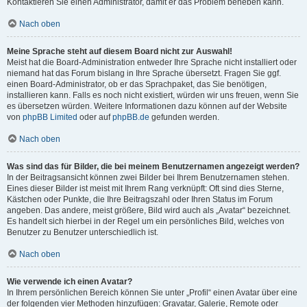
Kontaktieren Sie einen Administrator, damit er das Problem beheben kann.
Nach oben
Meine Sprache steht auf diesem Board nicht zur Auswahl!
Meist hat die Board-Administration entweder Ihre Sprache nicht installiert oder
niemand hat das Forum bislang in Ihre Sprache übersetzt. Fragen Sie ggf.
einen Board-Administrator, ob er das Sprachpaket, das Sie benötigen,
installieren kann. Falls es noch nicht existiert, würden wir uns freuen, wenn Sie
es übersetzen würden. Weitere Informationen dazu können auf der Website
von
phpBB Limited
oder auf
phpBB.de
gefunden werden.
Nach oben
Was sind das für Bilder, die bei meinem Benutzernamen angezeigt werden?
In der Beitragsansicht können zwei Bilder bei Ihrem Benutzernamen stehen.
Eines dieser Bilder ist meist mit Ihrem Rang verknüpft: Oft sind dies Sterne,
Kästchen oder Punkte, die Ihre Beitragszahl oder Ihren Status im Forum
angeben. Das andere, meist größere, Bild wird auch als „Avatar“ bezeichnet.
Es handelt sich hierbei in der Regel um ein persönliches Bild, welches von
Benutzer zu Benutzer unterschiedlich ist.
Nach oben
Wie verwende ich einen Avatar?
In Ihrem persönlichen Bereich können Sie unter „Profil“ einen Avatar über eine
der folgenden vier Methoden hinzufügen: Gravatar, Galerie, Remote oder