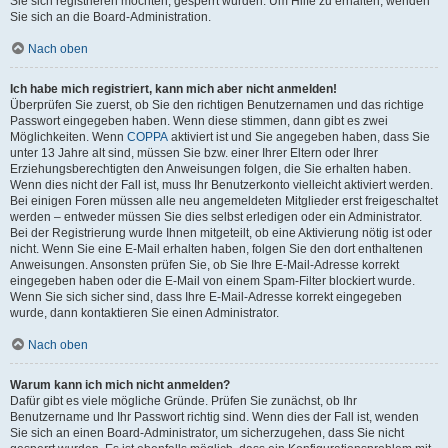
Sie sich registrieren möchten, gesperrt wurden. Um Hilfe zu erhalten, wenden
Sie sich an die Board-Administration.
Nach oben
Ich habe mich registriert, kann mich aber nicht anmelden!
Überprüfen Sie zuerst, ob Sie den richtigen Benutzernamen und das richtige
Passwort eingegeben haben. Wenn diese stimmen, dann gibt es zwei
Möglichkeiten. Wenn
COPPA
aktiviert ist und Sie angegeben haben, dass Sie
unter 13 Jahre alt sind, müssen Sie bzw. einer Ihrer Eltern oder Ihrer
Erziehungsberechtigten den Anweisungen folgen, die Sie erhalten haben.
Wenn dies nicht der Fall ist, muss Ihr Benutzerkonto vielleicht aktiviert werden.
Bei einigen Foren müssen alle neu angemeldeten Mitglieder erst freigeschaltet
werden – entweder müssen Sie dies selbst erledigen oder ein Administrator.
Bei der Registrierung wurde Ihnen mitgeteilt, ob eine Aktivierung nötig ist oder
nicht. Wenn Sie eine E-Mail erhalten haben, folgen Sie den dort enthaltenen
Anweisungen. Ansonsten prüfen Sie, ob Sie Ihre E-Mail-Adresse korrekt
eingegeben haben oder die E-Mail von einem Spam-Filter blockiert wurde.
Wenn Sie sich sicher sind, dass Ihre E-Mail-Adresse korrekt eingegeben
wurde, dann kontaktieren Sie einen Administrator.
Nach oben
Warum kann ich mich nicht anmelden?
Dafür gibt es viele mögliche Gründe. Prüfen Sie zunächst, ob Ihr
Benutzername und Ihr Passwort richtig sind. Wenn dies der Fall ist, wenden
Sie sich an einen Board-Administrator, um sicherzugehen, dass Sie nicht