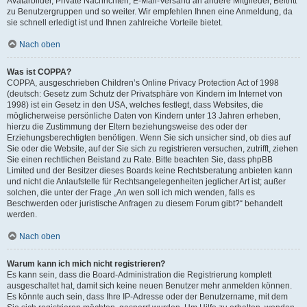
Avatarbilder, Private Nachrichten, E-Mail-Versand an andere Mitglieder, Beitritt
zu Benutzergruppen und so weiter. Wir empfehlen Ihnen eine Anmeldung, da
sie schnell erledigt ist und Ihnen zahlreiche Vorteile bietet.
Nach oben
Was ist COPPA?
COPPA, ausgeschrieben Children’s Online Privacy Protection Act of 1998
(deutsch: Gesetz zum Schutz der Privatsphäre von Kindern im Internet von
1998) ist ein Gesetz in den USA, welches festlegt, dass Websites, die
möglicherweise persönliche Daten von Kindern unter 13 Jahren erheben,
hierzu die Zustimmung der Eltern beziehungsweise des oder der
Erziehungsberechtigten benötigen. Wenn Sie sich unsicher sind, ob dies auf
Sie oder die Website, auf der Sie sich zu registrieren versuchen, zutrifft, ziehen
Sie einen rechtlichen Beistand zu Rate. Bitte beachten Sie, dass phpBB
Limited und der Besitzer dieses Boards keine Rechtsberatung anbieten kann
und nicht die Anlaufstelle für Rechtsangelegenheiten jeglicher Art ist; außer
solchen, die unter der Frage „An wen soll ich mich wenden, falls es
Beschwerden oder juristische Anfragen zu diesem Forum gibt?“ behandelt
werden.
Nach oben
Warum kann ich mich nicht registrieren?
Es kann sein, dass die Board-Administration die Registrierung komplett
ausgeschaltet hat, damit sich keine neuen Benutzer mehr anmelden können.
Es könnte auch sein, dass Ihre IP-Adresse oder der Benutzername, mit dem