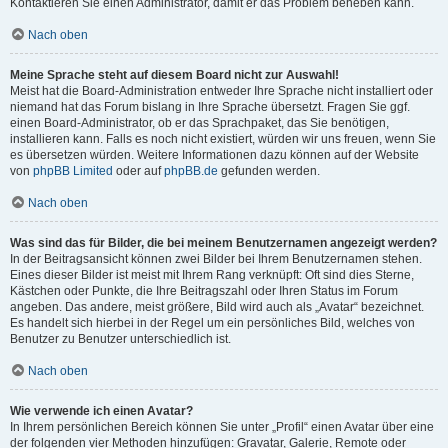
Kontaktieren Sie einen Administrator, damit er das Problem beheben kann.
Nach oben
Meine Sprache steht auf diesem Board nicht zur Auswahl!
Meist hat die Board-Administration entweder Ihre Sprache nicht installiert oder
niemand hat das Forum bislang in Ihre Sprache übersetzt. Fragen Sie ggf.
einen Board-Administrator, ob er das Sprachpaket, das Sie benötigen,
installieren kann. Falls es noch nicht existiert, würden wir uns freuen, wenn Sie
es übersetzen würden. Weitere Informationen dazu können auf der Website
von
phpBB Limited
oder auf
phpBB.de
gefunden werden.
Nach oben
Was sind das für Bilder, die bei meinem Benutzernamen angezeigt werden?
In der Beitragsansicht können zwei Bilder bei Ihrem Benutzernamen stehen.
Eines dieser Bilder ist meist mit Ihrem Rang verknüpft: Oft sind dies Sterne,
Kästchen oder Punkte, die Ihre Beitragszahl oder Ihren Status im Forum
angeben. Das andere, meist größere, Bild wird auch als „Avatar“ bezeichnet.
Es handelt sich hierbei in der Regel um ein persönliches Bild, welches von
Benutzer zu Benutzer unterschiedlich ist.
Nach oben
Wie verwende ich einen Avatar?
In Ihrem persönlichen Bereich können Sie unter „Profil“ einen Avatar über eine
der folgenden vier Methoden hinzufügen: Gravatar, Galerie, Remote oder