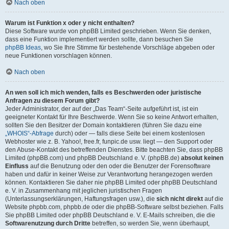
Nach oben
Warum ist Funktion x oder y nicht enthalten?
Diese Software wurde von phpBB Limited geschrieben. Wenn Sie denken,
dass eine Funktion implementiert werden sollte, dann besuchen Sie
phpBB Ideas
, wo Sie Ihre Stimme für bestehende Vorschläge abgeben oder
neue Funktionen vorschlagen können.
Nach oben
An wen soll ich mich wenden, falls es Beschwerden oder juristische
Anfragen zu diesem Forum gibt?
Jeder Administrator, der auf der „Das Team“-Seite aufgeführt ist, ist ein
geeigneter Kontakt für Ihre Beschwerde. Wenn Sie so keine Antwort erhalten,
sollten Sie den Besitzer der Domain kontaktieren (führen Sie dazu eine
„WHOIS“-Abfrage
durch) oder — falls diese Seite bei einem kostenlosen
Webhoster wie z. B. Yahoo!, free.fr, funpic.de usw. liegt — den Support oder
den Abuse-Kontakt des betreffenden Dienstes. Bitte beachten Sie, dass phpBB
Limited (phpBB.com) und phpBB Deutschland e. V. (phpBB.de)
absolut keinen
Einfluss
auf die Benutzung oder den oder die Benutzer der Forensoftware
haben und dafür in keiner Weise zur Verantwortung herangezogen werden
können. Kontaktieren Sie daher nie phpBB Limited oder phpBB Deutschland
e. V. in Zusammenhang mit jeglichen juristischen Fragen
(Unterlassungserklärungen, Haftungsfragen usw.), die
sich nicht direkt
auf die
Website phpbb.com, phpbb.de oder die phpBB-Software selbst beziehen. Falls
Sie phpBB Limited oder phpBB Deutschland e. V. E-Mails schreiben, die die
Softwarenutzung durch Dritte
betreffen, so werden Sie, wenn überhaupt,