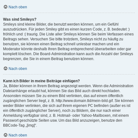
Nach oben
Was sind Smileys?
Smileys sind kleine Bilder, die benutzt werden können, um ein Gefühl
auszudrücken. Für jeden Smiley gibt es einen kurzen Code, z. B. bedeutet :)
fröhlich und :( traurig. Die Liste aller Smileys können Sie beim Verfassen eines
Beitrags sehen. Versuchen Sie bitte trotzdem, Smileys nicht zu häufig zu
benutzen, sie können einen Beitrag schnell unlesbar machen und ein
Moderator könnte deshalb Ihren Beitrag entsprechend überarbeiten oder gar
komplett löschen. Die Board-Administration kann auch die Anzahl der Smileys
begrenzen, die Sie in einem Beitrag benutzen können.
Nach oben
Kann ich Bilder in meine Beiträge einfügen?
Ja, Bilder können in Ihrem Beitrag angezeigt werden. Wenn die Administration
Dateianhänge erlaubt hat, können Sie das Bild auch direkt hochladen.
Ansonsten müssen Sie zu einem Bild verlinken, das auf einem öffentlich
zugänglichen Server liegt, z. B. http://www.domain.tld/mein-bild.gif. Sie können
weder Bilder verlinken, die sich auf Ihrem eigenen PC befinden (außer es ist
ein öffentlich zugänglicher Server), noch zu Bildern, die nur nach einer
Anmeldung verfügbar sind, z. B. Hotmail- oder Yahoo-Mailboxen, mit einem
Passwort geschützte Seiten usw. Um das Bild anzuzeigen, benutze den
BBCode-Tag „[img]“.
Nach oben