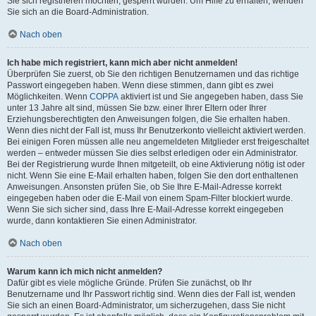
Sie sich registrieren möchten, gesperrt wurden. Um Hilfe zu erhalten, wenden
Sie sich an die Board-Administration.
Nach oben
Ich habe mich registriert, kann mich aber nicht anmelden!
Überprüfen Sie zuerst, ob Sie den richtigen Benutzernamen und das richtige
Passwort eingegeben haben. Wenn diese stimmen, dann gibt es zwei
Möglichkeiten. Wenn
COPPA
aktiviert ist und Sie angegeben haben, dass Sie
unter 13 Jahre alt sind, müssen Sie bzw. einer Ihrer Eltern oder Ihrer
Erziehungsberechtigten den Anweisungen folgen, die Sie erhalten haben.
Wenn dies nicht der Fall ist, muss Ihr Benutzerkonto vielleicht aktiviert werden.
Bei einigen Foren müssen alle neu angemeldeten Mitglieder erst freigeschaltet
werden – entweder müssen Sie dies selbst erledigen oder ein Administrator.
Bei der Registrierung wurde Ihnen mitgeteilt, ob eine Aktivierung nötig ist oder
nicht. Wenn Sie eine E-Mail erhalten haben, folgen Sie den dort enthaltenen
Anweisungen. Ansonsten prüfen Sie, ob Sie Ihre E-Mail-Adresse korrekt
eingegeben haben oder die E-Mail von einem Spam-Filter blockiert wurde.
Wenn Sie sich sicher sind, dass Ihre E-Mail-Adresse korrekt eingegeben
wurde, dann kontaktieren Sie einen Administrator.
Nach oben
Warum kann ich mich nicht anmelden?
Dafür gibt es viele mögliche Gründe. Prüfen Sie zunächst, ob Ihr
Benutzername und Ihr Passwort richtig sind. Wenn dies der Fall ist, wenden
Sie sich an einen Board-Administrator, um sicherzugehen, dass Sie nicht