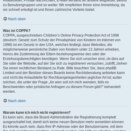
Avatarbilder, Private Nachrichten, E-Mail-Versand an andere Mitglieder, Beitritt
zu Benutzergruppen und so weiter. Wir empfehlen Ihnen eine Anmeldung, da
sie schnell erledigt ist und Ihnen zahlreiche Vorteile bietet.
Nach oben
Was ist COPPA?
COPPA, ausgeschrieben Children’s Online Privacy Protection Act of 1998
(deutsch: Gesetz zum Schutz der Privatsphäre von Kindern im Internet von
1998) ist ein Gesetz in den USA, welches festlegt, dass Websites, die
möglicherweise persönliche Daten von Kindern unter 13 Jahren erheben,
hierzu die Zustimmung der Eltern beziehungsweise des oder der
Erziehungsberechtigten benötigen. Wenn Sie sich unsicher sind, ob dies auf
Sie oder die Website, auf der Sie sich zu registrieren versuchen, zutrifft, ziehen
Sie einen rechtlichen Beistand zu Rate. Bitte beachten Sie, dass phpBB
Limited und der Besitzer dieses Boards keine Rechtsberatung anbieten kann
und nicht die Anlaufstelle für Rechtsangelegenheiten jeglicher Art ist; außer
solchen, die unter der Frage „An wen soll ich mich wenden, falls es
Beschwerden oder juristische Anfragen zu diesem Forum gibt?“ behandelt
werden.
Nach oben
Warum kann ich mich nicht registrieren?
Es kann sein, dass die Board-Administration die Registrierung komplett
ausgeschaltet hat, damit sich keine neuen Benutzer mehr anmelden können.
Es könnte auch sein, dass Ihre IP-Adresse oder der Benutzername, mit dem