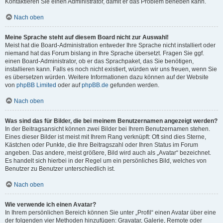
Kontaktieren Sie einen Administrator, damit er das Problem beheben kann.
Nach oben
Meine Sprache steht auf diesem Board nicht zur Auswahl!
Meist hat die Board-Administration entweder Ihre Sprache nicht installiert oder
niemand hat das Forum bislang in Ihre Sprache übersetzt. Fragen Sie ggf.
einen Board-Administrator, ob er das Sprachpaket, das Sie benötigen,
installieren kann. Falls es noch nicht existiert, würden wir uns freuen, wenn Sie
es übersetzen würden. Weitere Informationen dazu können auf der Website
von
phpBB Limited
oder auf
phpBB.de
gefunden werden.
Nach oben
Was sind das für Bilder, die bei meinem Benutzernamen angezeigt werden?
In der Beitragsansicht können zwei Bilder bei Ihrem Benutzernamen stehen.
Eines dieser Bilder ist meist mit Ihrem Rang verknüpft: Oft sind dies Sterne,
Kästchen oder Punkte, die Ihre Beitragszahl oder Ihren Status im Forum
angeben. Das andere, meist größere, Bild wird auch als „Avatar“ bezeichnet.
Es handelt sich hierbei in der Regel um ein persönliches Bild, welches von
Benutzer zu Benutzer unterschiedlich ist.
Nach oben
Wie verwende ich einen Avatar?
In Ihrem persönlichen Bereich können Sie unter „Profil“ einen Avatar über eine
der folgenden vier Methoden hinzufügen: Gravatar, Galerie, Remote oder