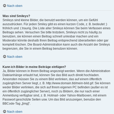
Nach oben
Was sind Smileys?
Smileys sind kleine Bilder, die benutzt werden können, um ein Gefühl
auszudrücken. Für jeden Smiley gibt es einen kurzen Code, z. B. bedeutet :)
fröhlich und :( traurig. Die Liste aller Smileys können Sie beim Verfassen eines
Beitrags sehen. Versuchen Sie bitte trotzdem, Smileys nicht zu häufig zu
benutzen, sie können einen Beitrag schnell unlesbar machen und ein
Moderator könnte deshalb Ihren Beitrag entsprechend überarbeiten oder gar
komplett löschen. Die Board-Administration kann auch die Anzahl der Smileys
begrenzen, die Sie in einem Beitrag benutzen können.
Nach oben
Kann ich Bilder in meine Beiträge einfügen?
Ja, Bilder können in Ihrem Beitrag angezeigt werden. Wenn die Administration
Dateianhänge erlaubt hat, können Sie das Bild auch direkt hochladen.
Ansonsten müssen Sie zu einem Bild verlinken, das auf einem öffentlich
zugänglichen Server liegt, z. B. http://www.domain.tld/mein-bild.gif. Sie können
weder Bilder verlinken, die sich auf Ihrem eigenen PC befinden (außer es ist
ein öffentlich zugänglicher Server), noch zu Bildern, die nur nach einer
Anmeldung verfügbar sind, z. B. Hotmail- oder Yahoo-Mailboxen, mit einem
Passwort geschützte Seiten usw. Um das Bild anzuzeigen, benutze den
BBCode-Tag „[img]“.
Nach oben