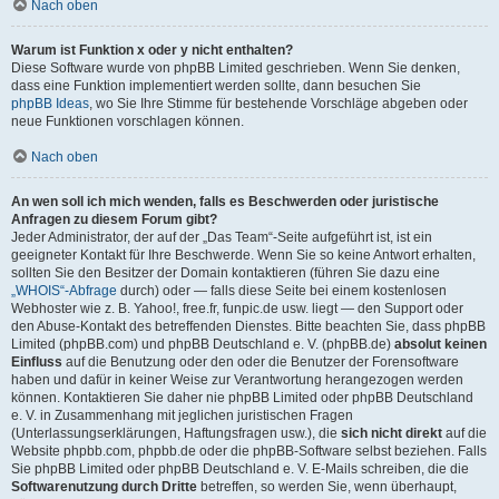
Nach oben
Warum ist Funktion x oder y nicht enthalten?
Diese Software wurde von phpBB Limited geschrieben. Wenn Sie denken,
dass eine Funktion implementiert werden sollte, dann besuchen Sie
phpBB Ideas
, wo Sie Ihre Stimme für bestehende Vorschläge abgeben oder
neue Funktionen vorschlagen können.
Nach oben
An wen soll ich mich wenden, falls es Beschwerden oder juristische
Anfragen zu diesem Forum gibt?
Jeder Administrator, der auf der „Das Team“-Seite aufgeführt ist, ist ein
geeigneter Kontakt für Ihre Beschwerde. Wenn Sie so keine Antwort erhalten,
sollten Sie den Besitzer der Domain kontaktieren (führen Sie dazu eine
„WHOIS“-Abfrage
durch) oder — falls diese Seite bei einem kostenlosen
Webhoster wie z. B. Yahoo!, free.fr, funpic.de usw. liegt — den Support oder
den Abuse-Kontakt des betreffenden Dienstes. Bitte beachten Sie, dass phpBB
Limited (phpBB.com) und phpBB Deutschland e. V. (phpBB.de)
absolut keinen
Einfluss
auf die Benutzung oder den oder die Benutzer der Forensoftware
haben und dafür in keiner Weise zur Verantwortung herangezogen werden
können. Kontaktieren Sie daher nie phpBB Limited oder phpBB Deutschland
e. V. in Zusammenhang mit jeglichen juristischen Fragen
(Unterlassungserklärungen, Haftungsfragen usw.), die
sich nicht direkt
auf die
Website phpbb.com, phpbb.de oder die phpBB-Software selbst beziehen. Falls
Sie phpBB Limited oder phpBB Deutschland e. V. E-Mails schreiben, die die
Softwarenutzung durch Dritte
betreffen, so werden Sie, wenn überhaupt,