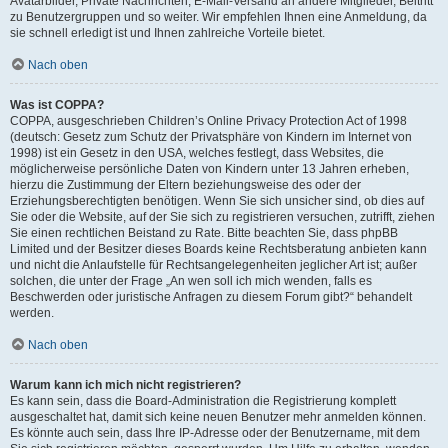
Avatarbilder, Private Nachrichten, E-Mail-Versand an andere Mitglieder, Beitritt
zu Benutzergruppen und so weiter. Wir empfehlen Ihnen eine Anmeldung, da
sie schnell erledigt ist und Ihnen zahlreiche Vorteile bietet.
Nach oben
Was ist COPPA?
COPPA, ausgeschrieben Children’s Online Privacy Protection Act of 1998
(deutsch: Gesetz zum Schutz der Privatsphäre von Kindern im Internet von
1998) ist ein Gesetz in den USA, welches festlegt, dass Websites, die
möglicherweise persönliche Daten von Kindern unter 13 Jahren erheben,
hierzu die Zustimmung der Eltern beziehungsweise des oder der
Erziehungsberechtigten benötigen. Wenn Sie sich unsicher sind, ob dies auf
Sie oder die Website, auf der Sie sich zu registrieren versuchen, zutrifft, ziehen
Sie einen rechtlichen Beistand zu Rate. Bitte beachten Sie, dass phpBB
Limited und der Besitzer dieses Boards keine Rechtsberatung anbieten kann
und nicht die Anlaufstelle für Rechtsangelegenheiten jeglicher Art ist; außer
solchen, die unter der Frage „An wen soll ich mich wenden, falls es
Beschwerden oder juristische Anfragen zu diesem Forum gibt?“ behandelt
werden.
Nach oben
Warum kann ich mich nicht registrieren?
Es kann sein, dass die Board-Administration die Registrierung komplett
ausgeschaltet hat, damit sich keine neuen Benutzer mehr anmelden können.
Es könnte auch sein, dass Ihre IP-Adresse oder der Benutzername, mit dem