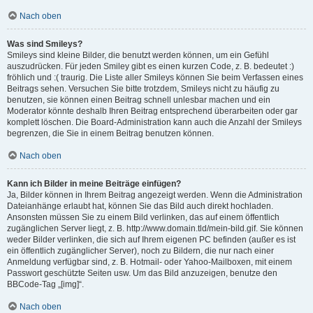
Nach oben
Was sind Smileys?
Smileys sind kleine Bilder, die benutzt werden können, um ein Gefühl
auszudrücken. Für jeden Smiley gibt es einen kurzen Code, z. B. bedeutet :)
fröhlich und :( traurig. Die Liste aller Smileys können Sie beim Verfassen eines
Beitrags sehen. Versuchen Sie bitte trotzdem, Smileys nicht zu häufig zu
benutzen, sie können einen Beitrag schnell unlesbar machen und ein
Moderator könnte deshalb Ihren Beitrag entsprechend überarbeiten oder gar
komplett löschen. Die Board-Administration kann auch die Anzahl der Smileys
begrenzen, die Sie in einem Beitrag benutzen können.
Nach oben
Kann ich Bilder in meine Beiträge einfügen?
Ja, Bilder können in Ihrem Beitrag angezeigt werden. Wenn die Administration
Dateianhänge erlaubt hat, können Sie das Bild auch direkt hochladen.
Ansonsten müssen Sie zu einem Bild verlinken, das auf einem öffentlich
zugänglichen Server liegt, z. B. http://www.domain.tld/mein-bild.gif. Sie können
weder Bilder verlinken, die sich auf Ihrem eigenen PC befinden (außer es ist
ein öffentlich zugänglicher Server), noch zu Bildern, die nur nach einer
Anmeldung verfügbar sind, z. B. Hotmail- oder Yahoo-Mailboxen, mit einem
Passwort geschützte Seiten usw. Um das Bild anzuzeigen, benutze den
BBCode-Tag „[img]“.
Nach oben