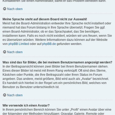
Kontaktieren Sie einen Administrator, damit er das Problem beheben kann.
Nach oben
Meine Sprache steht auf diesem Board nicht zur Auswahl!
Meist hat die Board-Administration entweder Ihre Sprache nicht installiert oder
niemand hat das Forum bislang in Ihre Sprache übersetzt. Fragen Sie ggf.
einen Board-Administrator, ob er das Sprachpaket, das Sie benötigen,
installieren kann. Falls es noch nicht existiert, würden wir uns freuen, wenn Sie
es übersetzen würden. Weitere Informationen dazu können auf der Website
von
phpBB Limited
oder auf
phpBB.de
gefunden werden.
Nach oben
Was sind das für Bilder, die bei meinem Benutzernamen angezeigt werden?
In der Beitragsansicht können zwei Bilder bei Ihrem Benutzernamen stehen.
Eines dieser Bilder ist meist mit Ihrem Rang verknüpft: Oft sind dies Sterne,
Kästchen oder Punkte, die Ihre Beitragszahl oder Ihren Status im Forum
angeben. Das andere, meist größere, Bild wird auch als „Avatar“ bezeichnet.
Es handelt sich hierbei in der Regel um ein persönliches Bild, welches von
Benutzer zu Benutzer unterschiedlich ist.
Nach oben
Wie verwende ich einen Avatar?
In Ihrem persönlichen Bereich können Sie unter „Profil“ einen Avatar über eine
der folgenden vier Methoden hinzufügen: Gravatar, Galerie, Remote oder