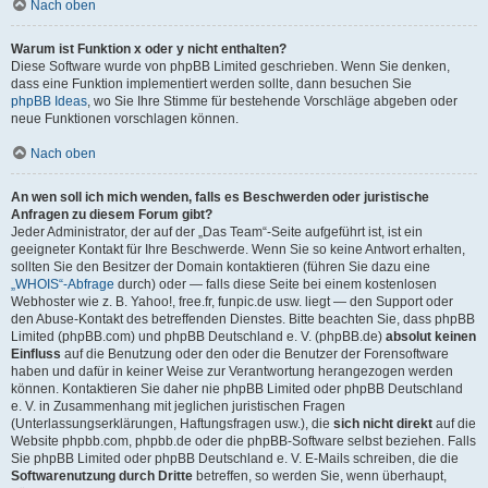
Nach oben
Warum ist Funktion x oder y nicht enthalten?
Diese Software wurde von phpBB Limited geschrieben. Wenn Sie denken,
dass eine Funktion implementiert werden sollte, dann besuchen Sie
phpBB Ideas
, wo Sie Ihre Stimme für bestehende Vorschläge abgeben oder
neue Funktionen vorschlagen können.
Nach oben
An wen soll ich mich wenden, falls es Beschwerden oder juristische
Anfragen zu diesem Forum gibt?
Jeder Administrator, der auf der „Das Team“-Seite aufgeführt ist, ist ein
geeigneter Kontakt für Ihre Beschwerde. Wenn Sie so keine Antwort erhalten,
sollten Sie den Besitzer der Domain kontaktieren (führen Sie dazu eine
„WHOIS“-Abfrage
durch) oder — falls diese Seite bei einem kostenlosen
Webhoster wie z. B. Yahoo!, free.fr, funpic.de usw. liegt — den Support oder
den Abuse-Kontakt des betreffenden Dienstes. Bitte beachten Sie, dass phpBB
Limited (phpBB.com) und phpBB Deutschland e. V. (phpBB.de)
absolut keinen
Einfluss
auf die Benutzung oder den oder die Benutzer der Forensoftware
haben und dafür in keiner Weise zur Verantwortung herangezogen werden
können. Kontaktieren Sie daher nie phpBB Limited oder phpBB Deutschland
e. V. in Zusammenhang mit jeglichen juristischen Fragen
(Unterlassungserklärungen, Haftungsfragen usw.), die
sich nicht direkt
auf die
Website phpbb.com, phpbb.de oder die phpBB-Software selbst beziehen. Falls
Sie phpBB Limited oder phpBB Deutschland e. V. E-Mails schreiben, die die
Softwarenutzung durch Dritte
betreffen, so werden Sie, wenn überhaupt,