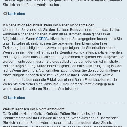
Sie sich registrieren möchten, gesperrt wurden. Um Hilfe zu erhalten, wenden
Sie sich an die Board-Administration.
Nach oben
Ich habe mich registriert, kann mich aber nicht anmelden!
Überprüfen Sie zuerst, ob Sie den richtigen Benutzernamen und das richtige
Passwort eingegeben haben. Wenn diese stimmen, dann gibt es zwei
Möglichkeiten. Wenn
COPPA
aktiviert ist und Sie angegeben haben, dass Sie
unter 13 Jahre alt sind, müssen Sie bzw. einer Ihrer Eltern oder Ihrer
Erziehungsberechtigten den Anweisungen folgen, die Sie erhalten haben.
Wenn dies nicht der Fall ist, muss Ihr Benutzerkonto vielleicht aktiviert werden.
Bei einigen Foren müssen alle neu angemeldeten Mitglieder erst freigeschaltet
werden – entweder müssen Sie dies selbst erledigen oder ein Administrator.
Bei der Registrierung wurde Ihnen mitgeteilt, ob eine Aktivierung nötig ist oder
nicht. Wenn Sie eine E-Mail erhalten haben, folgen Sie den dort enthaltenen
Anweisungen. Ansonsten prüfen Sie, ob Sie Ihre E-Mail-Adresse korrekt
eingegeben haben oder die E-Mail von einem Spam-Filter blockiert wurde.
Wenn Sie sich sicher sind, dass Ihre E-Mail-Adresse korrekt eingegeben
wurde, dann kontaktieren Sie einen Administrator.
Nach oben
Warum kann ich mich nicht anmelden?
Dafür gibt es viele mögliche Gründe. Prüfen Sie zunächst, ob Ihr
Benutzername und Ihr Passwort richtig sind. Wenn dies der Fall ist, wenden
Sie sich an einen Board-Administrator, um sicherzugehen, dass Sie nicht