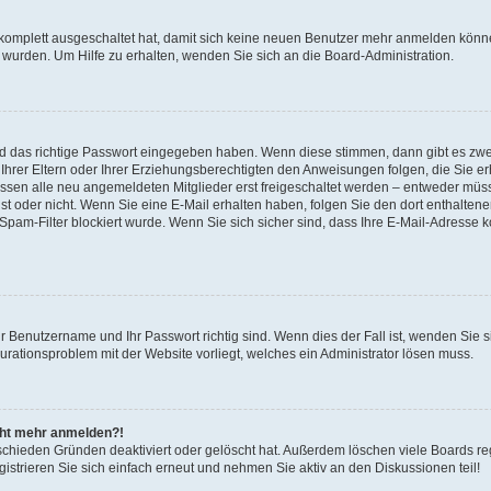
 komplett ausgeschaltet hat, damit sich keine neuen Benutzer mehr anmelden könne
 wurden. Um Hilfe zu erhalten, wenden Sie sich an die Board-Administration.
nd das richtige Passwort eingegeben haben. Wenn diese stimmen, dann gibt es zw
Ihrer Eltern oder Ihrer Erziehungsberechtigten den Anweisungen folgen, die Sie erh
üssen alle neu angemeldeten Mitglieder erst freigeschaltet werden – entweder müsse
 ist oder nicht. Wenn Sie eine E-Mail erhalten haben, folgen Sie den dort enthalte
pam-Filter blockiert wurde. Wenn Sie sich sicher sind, dass Ihre E-Mail-Adresse 
hr Benutzername und Ihr Passwort richtig sind. Wenn dies der Fall ist, wenden Sie
gurationsproblem mit der Website vorliegt, welches ein Administrator lösen muss.
icht mehr anmelden?!
schieden Gründen deaktiviert oder gelöscht hat. Außerdem löschen viele Boards reg
strieren Sie sich einfach erneut und nehmen Sie aktiv an den Diskussionen teil!