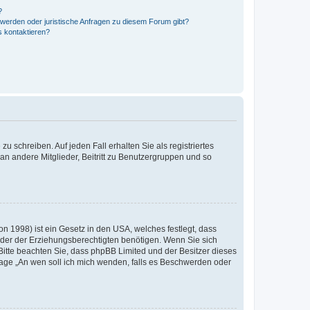
?
hwerden oder juristische Anfragen zu diesem Forum gibt?
s kontaktieren?
u schreiben. Auf jeden Fall erhalten Sie als registriertes
 an andere Mitglieder, Beitritt zu Benutzergruppen und so
n 1998) ist ein Gesetz in den USA, welches festlegt, dass
der der Erziehungsberechtigten benötigen. Wenn Sie sich
e. Bitte beachten Sie, dass phpBB Limited und der Besitzer dieses
Frage „An wen soll ich mich wenden, falls es Beschwerden oder