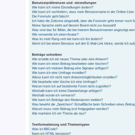
Benutzerpräferenzen und -einstellungen
Wie kann ich meine Einstellungen ändern?
Wie kann ich verhindern, dass mein Benutzername in der Online-Liste 
Die Forenuhr geht falsch!
Ich habe die Zeitzone eingestellt, aber die Forenuhr geht immer noch f
Meine Sprache steht auf diesem Board nicht zur Auswahl!
Was sind das für Bilder, die bei meinem Benutzernamen angezeigt we
Wie verwende ich einen Avatar?
Was ist mein Rang und wie kann ich ihn ändern?
Wenn ich bei einem Benutzer auf den E-Mail-Link klicke, werde ich au
Beiträge schreiben
Wie erstelle ich ein neues Thema oder eine Antwort?
Wie kann ich einen Beitrag bearbeiten oder löschen?
Wie kann ich meinem Beitrag eine Signatur anfügen?
Wie kann ich eine Umfrage erstellen?
Wieso kann ich nicht mehr Antwortmöglichkeiten erstellen?
Wie bearbeite oder lösche ich eine Umfrage?
Warum kann ich auf bestimmte Foren nicht zugreifen?
Weshalb kann ich keine Dateianhänge anfügen?
Weshalb wurde ich verwarnt?
Wie kann ich Beiträge den Moderatoren melden?
Was bewirkt die „Speichern“-Schaltfläche beim Schreiben eines Beitra
Warum muss mein Beitrag erst freigegeben werden?
Wie markiere ich ein Thema als neu?
Textformatierung und Thementypen
Was ist BBCode?
Kann ich HTML benutzen?