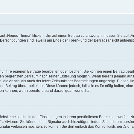
f „Neues Thema“ klicken. Um auf einen Beitrag zu antworten, müssen Sie auf „Ant
e Berechtigungen sind jeweils am Ende der Foren- und der Beitragsansicht aufgeliste
nur Ihre eigenen Beiträge bearbeiten oder löschen. Sie können einen Beitrag bear
nen begrenzten Zeitraum nach seiner Erstellung möglich. Wenn bereits jemand auf Ih
 die Anzahl als auch der letzte Zeitpunkt der Bearbeitungen angezeigt. Dieser Hi
 Beitrag überarbeitet hat. Diese können jedoch, falls sie es für nötig halten, eine 
hen können, wenn bereits jemand darauf geantwortet hat.
hst eine solche in den Einstellungen in Ihrem persönlichen Bereich entwerfen. Na
 aktivieren. Sie können eine Signatur auch hinzufügen, indem Sie in Ihrem persö
gnatur verfassen möchten, so können Sie dort einfach das Kontrollkästchen „Signa