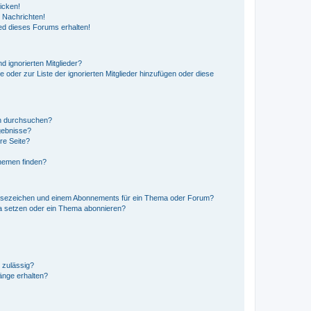
icken!
 Nachrichten!
ed dieses Forums erhalten!
d ignorierten Mitglieder?
e oder zur Liste der ignorierten Mitglieder hinzufügen oder diese
en durchsuchen?
gebnisse?
re Seite?
hemen finden?
esezeichen und einem Abonnements für ein Thema oder Forum?
a setzen oder ein Thema abonnieren?
 zulässig?
hänge erhalten?