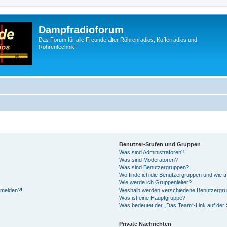
Dampfradioforum
Das Forum für alle Freunde alter Röhrenradios, Kofferradios und
Röhrentechnik!
Benutzer-Stufen und Gruppen
Was sind Administratoren?
Was sind Moderatoren?
Was sind Benutzergruppen?
Wo finde ich die Benutzergruppen und wie tr
Wie werde ich Gruppenleiter?
anmelden?!
Weshalb werden verschiedene Benutzergrupp
Was ist eine Hauptgruppe?
Was bedeutet der „Das Team“-Link auf der S
Private Nachrichten