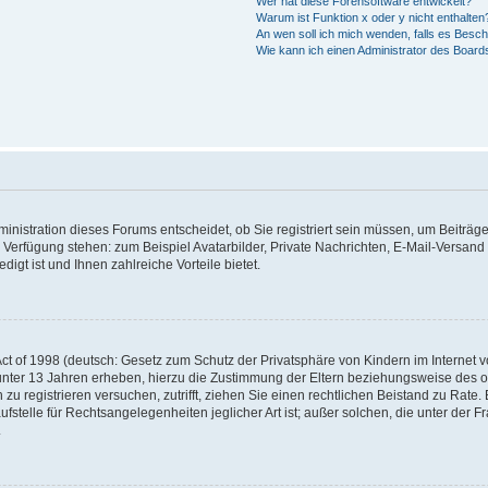
Wer hat diese Forensoftware entwickelt?
Warum ist Funktion x oder y nicht enthalten
An wen soll ich mich wenden, falls es Besc
Wie kann ich einen Administrator des Board
nistration dieses Forums entscheidet, ob Sie registriert sein müssen, um Beiträge z
ur Verfügung stehen: zum Beispiel Avatarbilder, Private Nachrichten, E-Mail-Versand
igt ist und Ihnen zahlreiche Vorteile bietet.
t of 1998 (deutsch: Gesetz zum Schutz der Privatsphäre von Kindern im Internet vo
unter 13 Jahren erheben, hierzu die Zustimmung der Eltern beziehungsweise des o
h zu registrieren versuchen, zutrifft, ziehen Sie einen rechtlichen Beistand zu Rat
stelle für Rechtsangelegenheiten jeglicher Art ist; außer solchen, die unter der 
.