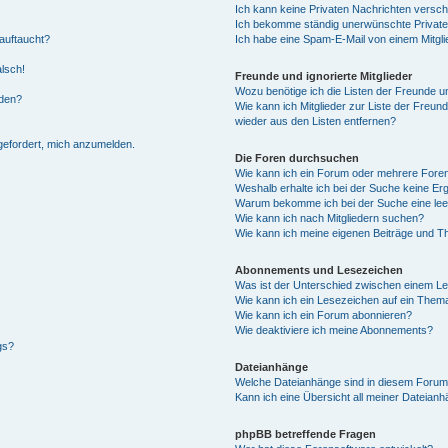
Ich kann keine Privaten Nachrichten versch
Ich bekomme ständig unerwünschte Private
auftaucht?
Ich habe eine Spam-E-Mail von einem Mitgli
alsch!
Freunde und ignorierte Mitglieder
Wozu benötige ich die Listen der Freunde un
rden?
Wie kann ich Mitglieder zur Liste der Freund
wieder aus den Listen entfernen?
fgefordert, mich anzumelden.
Die Foren durchsuchen
Wie kann ich ein Forum oder mehrere For
Weshalb erhalte ich bei der Suche keine Er
Warum bekomme ich bei der Suche eine lee
Wie kann ich nach Mitgliedern suchen?
Wie kann ich meine eigenen Beiträge und T
Abonnements und Lesezeichen
Was ist der Unterschied zwischen einem L
Wie kann ich ein Lesezeichen auf ein Them
Wie kann ich ein Forum abonnieren?
Wie deaktiviere ich meine Abonnements?
gs?
Dateianhänge
Welche Dateianhänge sind in diesem Forum
Kann ich eine Übersicht all meiner Dateian
phpBB betreffende Fragen