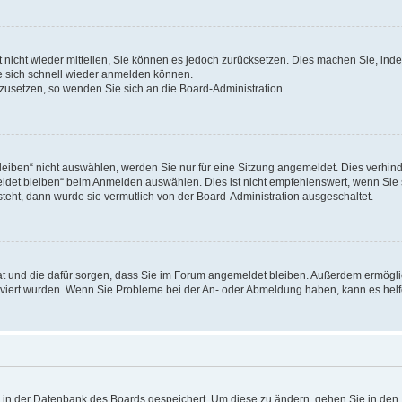
rt nicht wieder mitteilen, Sie können es jedoch zurücksetzen. Dies machen Sie, in
e sich schnell wieder anmelden können.
ckzusetzen, so wenden Sie sich an die Board-Administration.
ben“ nicht auswählen, werden Sie nur für eine Sitzung angemeldet. Dies verhinde
et bleiben“ beim Anmelden auswählen. Dies ist nicht empfehlenswert, wenn Sie s
steht, dann wurde sie vermutlich von der Board-Administration ausgeschaltet.
 hat und die dafür sorgen, dass Sie im Forum angemeldet bleiben. Außerdem ermögl
ktiviert wurden. Wenn Sie Probleme bei der An- oder Abmeldung haben, kann es hel
en in der Datenbank des Boards gespeichert. Um diese zu ändern, gehen Sie in den 