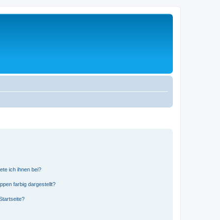
ete ich ihnen bei?
en farbig dargestellt?
tartseite?