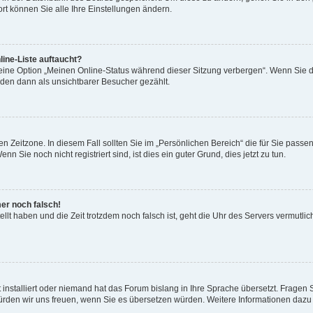
rt können Sie alle Ihre Einstellungen ändern.
ine-Liste auftaucht?
 eine Option „Meinen Online-Status während dieser Sitzung verbergen“. Wenn Sie d
rden dann als unsichtbarer Besucher gezählt.
n Zeitzone. In diesem Fall sollten Sie im „Persönlichen Bereich“ die für Sie passend
 Sie noch nicht registriert sind, ist dies ein guter Grund, dies jetzt zu tun.
mer noch falsch!
ellt haben und die Zeit trotzdem noch falsch ist, geht die Uhr des Servers vermutlic
 installiert oder niemand hat das Forum bislang in Ihre Sprache übersetzt. Fragen 
t, würden wir uns freuen, wenn Sie es übersetzen würden. Weitere Informationen da