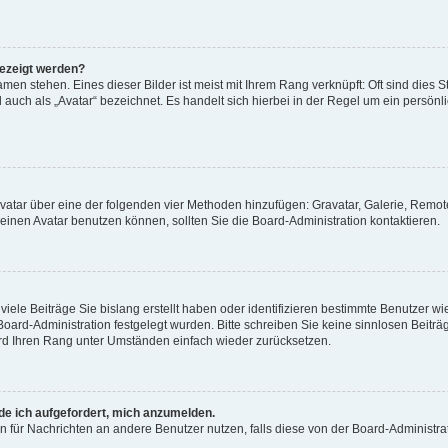
gezeigt werden?
men stehen. Eines dieser Bilder ist meist mit Ihrem Rang verknüpft: Oft sind dies S
auch als „Avatar“ bezeichnet. Es handelt sich hierbei in der Regel um ein persönl
 Avatar über eine der folgenden vier Methoden hinzufügen: Gravatar, Galerie, Rem
inen Avatar benutzen können, sollten Sie die Board-Administration kontaktieren.
iele Beiträge Sie bislang erstellt haben oder identifizieren bestimmte Benutzer
 Board-Administration festgelegt wurden. Bitte schreiben Sie keine sinnlosen Beit
wird Ihren Rang unter Umständen einfach wieder zurücksetzen.
rde ich aufgefordert, mich anzumelden.
ion für Nachrichten an andere Benutzer nutzen, falls diese von der Board-Administ