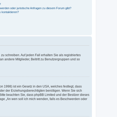
?
hwerden oder juristische Anfragen zu diesem Forum gibt?
s kontaktieren?
u schreiben. Auf jeden Fall erhalten Sie als registriertes
 an andere Mitglieder, Beitritt zu Benutzergruppen und so
n 1998) ist ein Gesetz in den USA, welches festlegt, dass
der der Erziehungsberechtigten benötigen. Wenn Sie sich
e. Bitte beachten Sie, dass phpBB Limited und der Besitzer dieses
Frage „An wen soll ich mich wenden, falls es Beschwerden oder