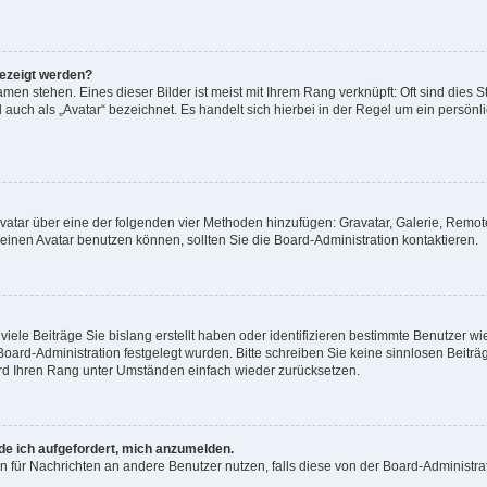
gezeigt werden?
men stehen. Eines dieser Bilder ist meist mit Ihrem Rang verknüpft: Oft sind dies S
auch als „Avatar“ bezeichnet. Es handelt sich hierbei in der Regel um ein persönl
 Avatar über eine der folgenden vier Methoden hinzufügen: Gravatar, Galerie, Rem
inen Avatar benutzen können, sollten Sie die Board-Administration kontaktieren.
iele Beiträge Sie bislang erstellt haben oder identifizieren bestimmte Benutzer
 Board-Administration festgelegt wurden. Bitte schreiben Sie keine sinnlosen Beit
wird Ihren Rang unter Umständen einfach wieder zurücksetzen.
rde ich aufgefordert, mich anzumelden.
ion für Nachrichten an andere Benutzer nutzen, falls diese von der Board-Administ