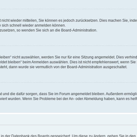
rt nicht wieder mitteilen, Sie können es jedoch zurücksetzen. Dies machen Sie, in
e sich schnell wieder anmelden können.
ckzusetzen, so wenden Sie sich an die Board-Administration.
ben“ nicht auswählen, werden Sie nur für eine Sitzung angemeldet. Dies verhinde
et bleiben“ beim Anmelden auswählen. Dies ist nicht empfehlenswert, wenn Sie s
steht, dann wurde sie vermutlich von der Board-Administration ausgeschaltet.
 hat und die dafür sorgen, dass Sie im Forum angemeldet bleiben. Außerdem ermögl
ktiviert wurden. Wenn Sie Probleme bei der An- oder Abmeldung haben, kann es hel
en in der Datenbank des Boards gespeichert. Um diese zu ändern, gehen Sie in den 