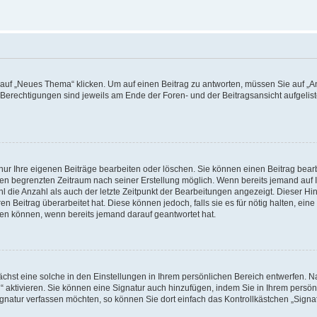
f „Neues Thema“ klicken. Um auf einen Beitrag zu antworten, müssen Sie auf „Ant
e Berechtigungen sind jeweils am Ende der Foren- und der Beitragsansicht aufgeliste
nur Ihre eigenen Beiträge bearbeiten oder löschen. Sie können einen Beitrag bear
nen begrenzten Zeitraum nach seiner Erstellung möglich. Wenn bereits jemand auf Ih
 die Anzahl als auch der letzte Zeitpunkt der Bearbeitungen angezeigt. Dieser Hi
 Beitrag überarbeitet hat. Diese können jedoch, falls sie es für nötig halten, eine 
hen können, wenn bereits jemand darauf geantwortet hat.
hst eine solche in den Einstellungen in Ihrem persönlichen Bereich entwerfen. Na
 aktivieren. Sie können eine Signatur auch hinzufügen, indem Sie in Ihrem persö
gnatur verfassen möchten, so können Sie dort einfach das Kontrollkästchen „Signa