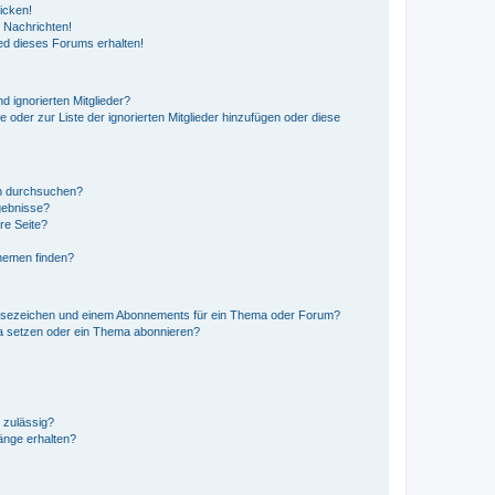
icken!
 Nachrichten!
ed dieses Forums erhalten!
d ignorierten Mitglieder?
e oder zur Liste der ignorierten Mitglieder hinzufügen oder diese
en durchsuchen?
gebnisse?
re Seite?
hemen finden?
esezeichen und einem Abonnements für ein Thema oder Forum?
a setzen oder ein Thema abonnieren?
 zulässig?
hänge erhalten?