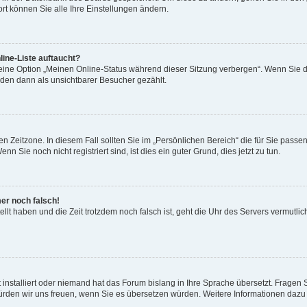
rt können Sie alle Ihre Einstellungen ändern.
ine-Liste auftaucht?
 eine Option „Meinen Online-Status während dieser Sitzung verbergen“. Wenn Sie d
rden dann als unsichtbarer Besucher gezählt.
n Zeitzone. In diesem Fall sollten Sie im „Persönlichen Bereich“ die für Sie passend
 Sie noch nicht registriert sind, ist dies ein guter Grund, dies jetzt zu tun.
mer noch falsch!
ellt haben und die Zeit trotzdem noch falsch ist, geht die Uhr des Servers vermutlic
 installiert oder niemand hat das Forum bislang in Ihre Sprache übersetzt. Fragen 
t, würden wir uns freuen, wenn Sie es übersetzen würden. Weitere Informationen da