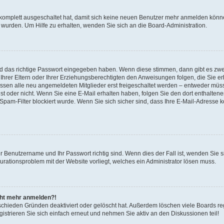
 komplett ausgeschaltet hat, damit sich keine neuen Benutzer mehr anmelden könne
 wurden. Um Hilfe zu erhalten, wenden Sie sich an die Board-Administration.
nd das richtige Passwort eingegeben haben. Wenn diese stimmen, dann gibt es zw
Ihrer Eltern oder Ihrer Erziehungsberechtigten den Anweisungen folgen, die Sie erh
üssen alle neu angemeldeten Mitglieder erst freigeschaltet werden – entweder müsse
 ist oder nicht. Wenn Sie eine E-Mail erhalten haben, folgen Sie den dort enthalte
pam-Filter blockiert wurde. Wenn Sie sich sicher sind, dass Ihre E-Mail-Adresse 
hr Benutzername und Ihr Passwort richtig sind. Wenn dies der Fall ist, wenden Sie
gurationsproblem mit der Website vorliegt, welches ein Administrator lösen muss.
icht mehr anmelden?!
schieden Gründen deaktiviert oder gelöscht hat. Außerdem löschen viele Boards reg
strieren Sie sich einfach erneut und nehmen Sie aktiv an den Diskussionen teil!