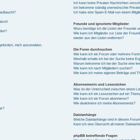
Ich kann keine Privaten Nachrichten versch
Ich bekomme ständig unerwünschte Private
auftaucht?
Ich habe eine Spam-E-Mail von einem Mitgli
alsch!
Freunde und ignorierte Mitglieder
Wozu benötige ich die Listen der Freunde un
rden?
Wie kann ich Mitglieder zur Liste der Freund
wieder aus den Listen entfernen?
fgefordert, mich anzumelden.
Die Foren durchsuchen
Wie kann ich ein Forum oder mehrere For
Weshalb erhalte ich bei der Suche keine Er
Warum bekomme ich bei der Suche eine lee
Wie kann ich nach Mitgliedern suchen?
Wie kann ich meine eigenen Beiträge und T
Abonnements und Lesezeichen
Was ist der Unterschied zwischen einem L
Wie kann ich ein Lesezeichen auf ein Them
Wie kann ich ein Forum abonnieren?
Wie deaktiviere ich meine Abonnements?
gs?
Dateianhänge
Welche Dateianhänge sind in diesem Forum
Kann ich eine Übersicht all meiner Dateian
phpBB betreffende Fragen