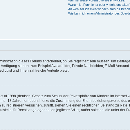
Wer hat diese Forensoftware entwickelt?
Warum ist Funktion x oder y nicht enthalten
An wen soll ich mich wenden, falls es Besc
Wie kann ich einen Administrator des Board
nistration dieses Forums entscheidet, ob Sie registriert sein müssen, um Beiträge z
ur Verfügung stehen: zum Beispiel Avatarbilder, Private Nachrichten, E-Mail-Versand
igt ist und Ihnen zahlreiche Vorteile bietet.
t of 1998 (deutsch: Gesetz zum Schutz der Privatsphäre von Kindern im Internet vo
unter 13 Jahren erheben, hierzu die Zustimmung der Eltern beziehungsweise des o
h zu registrieren versuchen, zutrifft, ziehen Sie einen rechtlichen Beistand zu Rat
stelle für Rechtsangelegenheiten jeglicher Art ist; außer solchen, die unter der 
.