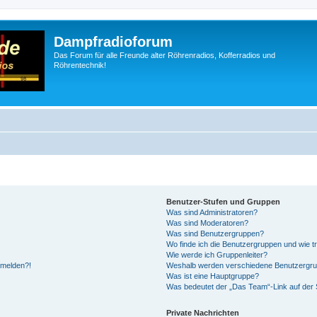
Dampfradioforum
Das Forum für alle Freunde alter Röhrenradios, Kofferradios und
Röhrentechnik!
Benutzer-Stufen und Gruppen
Was sind Administratoren?
Was sind Moderatoren?
Was sind Benutzergruppen?
Wo finde ich die Benutzergruppen und wie tr
Wie werde ich Gruppenleiter?
anmelden?!
Weshalb werden verschiedene Benutzergrupp
Was ist eine Hauptgruppe?
Was bedeutet der „Das Team“-Link auf der S
Private Nachrichten