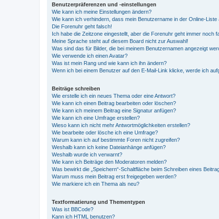
Benutzerpräferenzen und -einstellungen
Wie kann ich meine Einstellungen ändern?
Wie kann ich verhindern, dass mein Benutzername in der Online-Liste 
Die Forenuhr geht falsch!
Ich habe die Zeitzone eingestellt, aber die Forenuhr geht immer noch f
Meine Sprache steht auf diesem Board nicht zur Auswahl!
Was sind das für Bilder, die bei meinem Benutzernamen angezeigt we
Wie verwende ich einen Avatar?
Was ist mein Rang und wie kann ich ihn ändern?
Wenn ich bei einem Benutzer auf den E-Mail-Link klicke, werde ich au
Beiträge schreiben
Wie erstelle ich ein neues Thema oder eine Antwort?
Wie kann ich einen Beitrag bearbeiten oder löschen?
Wie kann ich meinem Beitrag eine Signatur anfügen?
Wie kann ich eine Umfrage erstellen?
Wieso kann ich nicht mehr Antwortmöglichkeiten erstellen?
Wie bearbeite oder lösche ich eine Umfrage?
Warum kann ich auf bestimmte Foren nicht zugreifen?
Weshalb kann ich keine Dateianhänge anfügen?
Weshalb wurde ich verwarnt?
Wie kann ich Beiträge den Moderatoren melden?
Was bewirkt die „Speichern“-Schaltfläche beim Schreiben eines Beitra
Warum muss mein Beitrag erst freigegeben werden?
Wie markiere ich ein Thema als neu?
Textformatierung und Thementypen
Was ist BBCode?
Kann ich HTML benutzen?