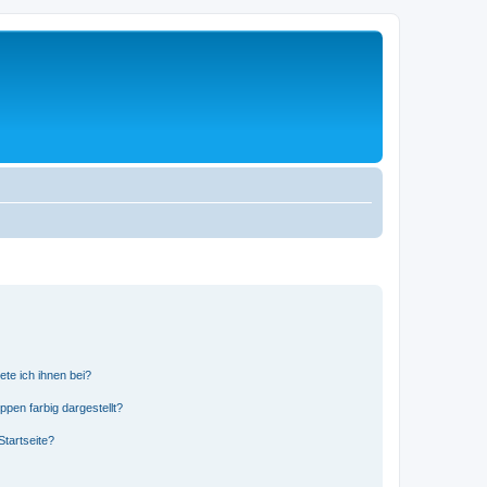
ete ich ihnen bei?
en farbig dargestellt?
tartseite?