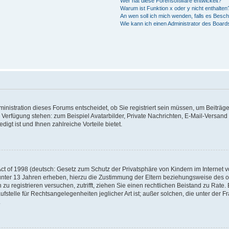
Wer hat diese Forensoftware entwickelt?
Warum ist Funktion x oder y nicht enthalten
An wen soll ich mich wenden, falls es Besc
Wie kann ich einen Administrator des Board
nistration dieses Forums entscheidet, ob Sie registriert sein müssen, um Beiträge z
ur Verfügung stehen: zum Beispiel Avatarbilder, Private Nachrichten, E-Mail-Versand
igt ist und Ihnen zahlreiche Vorteile bietet.
t of 1998 (deutsch: Gesetz zum Schutz der Privatsphäre von Kindern im Internet vo
unter 13 Jahren erheben, hierzu die Zustimmung der Eltern beziehungsweise des o
h zu registrieren versuchen, zutrifft, ziehen Sie einen rechtlichen Beistand zu Rat
stelle für Rechtsangelegenheiten jeglicher Art ist; außer solchen, die unter der 
.