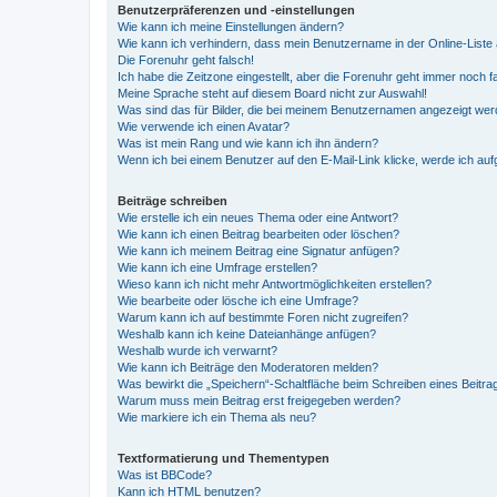
Benutzerpräferenzen und -einstellungen
Wie kann ich meine Einstellungen ändern?
Wie kann ich verhindern, dass mein Benutzername in der Online-Liste 
Die Forenuhr geht falsch!
Ich habe die Zeitzone eingestellt, aber die Forenuhr geht immer noch f
Meine Sprache steht auf diesem Board nicht zur Auswahl!
Was sind das für Bilder, die bei meinem Benutzernamen angezeigt we
Wie verwende ich einen Avatar?
Was ist mein Rang und wie kann ich ihn ändern?
Wenn ich bei einem Benutzer auf den E-Mail-Link klicke, werde ich au
Beiträge schreiben
Wie erstelle ich ein neues Thema oder eine Antwort?
Wie kann ich einen Beitrag bearbeiten oder löschen?
Wie kann ich meinem Beitrag eine Signatur anfügen?
Wie kann ich eine Umfrage erstellen?
Wieso kann ich nicht mehr Antwortmöglichkeiten erstellen?
Wie bearbeite oder lösche ich eine Umfrage?
Warum kann ich auf bestimmte Foren nicht zugreifen?
Weshalb kann ich keine Dateianhänge anfügen?
Weshalb wurde ich verwarnt?
Wie kann ich Beiträge den Moderatoren melden?
Was bewirkt die „Speichern“-Schaltfläche beim Schreiben eines Beitra
Warum muss mein Beitrag erst freigegeben werden?
Wie markiere ich ein Thema als neu?
Textformatierung und Thementypen
Was ist BBCode?
Kann ich HTML benutzen?