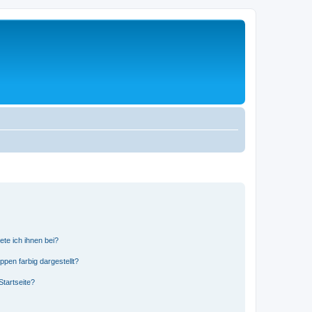
ete ich ihnen bei?
en farbig dargestellt?
tartseite?