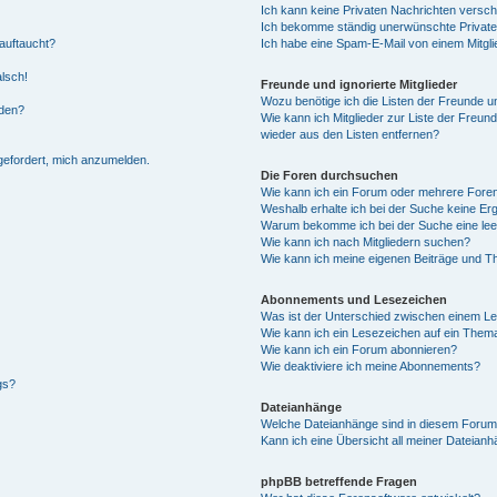
Ich kann keine Privaten Nachrichten versch
Ich bekomme ständig unerwünschte Private
auftaucht?
Ich habe eine Spam-E-Mail von einem Mitgli
alsch!
Freunde und ignorierte Mitglieder
Wozu benötige ich die Listen der Freunde un
rden?
Wie kann ich Mitglieder zur Liste der Freund
wieder aus den Listen entfernen?
fgefordert, mich anzumelden.
Die Foren durchsuchen
Wie kann ich ein Forum oder mehrere For
Weshalb erhalte ich bei der Suche keine Er
Warum bekomme ich bei der Suche eine lee
Wie kann ich nach Mitgliedern suchen?
Wie kann ich meine eigenen Beiträge und T
Abonnements und Lesezeichen
Was ist der Unterschied zwischen einem L
Wie kann ich ein Lesezeichen auf ein Them
Wie kann ich ein Forum abonnieren?
Wie deaktiviere ich meine Abonnements?
gs?
Dateianhänge
Welche Dateianhänge sind in diesem Forum
Kann ich eine Übersicht all meiner Dateian
phpBB betreffende Fragen