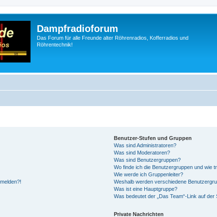
Dampfradioforum
Das Forum für alle Freunde alter Röhrenradios, Kofferradios und
Röhrentechnik!
Benutzer-Stufen und Gruppen
Was sind Administratoren?
Was sind Moderatoren?
Was sind Benutzergruppen?
Wo finde ich die Benutzergruppen und wie tr
Wie werde ich Gruppenleiter?
anmelden?!
Weshalb werden verschiedene Benutzergrupp
Was ist eine Hauptgruppe?
Was bedeutet der „Das Team“-Link auf der S
Private Nachrichten