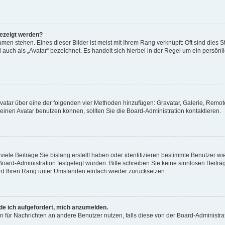
gezeigt werden?
men stehen. Eines dieser Bilder ist meist mit Ihrem Rang verknüpft: Oft sind dies S
auch als „Avatar“ bezeichnet. Es handelt sich hierbei in der Regel um ein persönl
 Avatar über eine der folgenden vier Methoden hinzufügen: Gravatar, Galerie, Rem
inen Avatar benutzen können, sollten Sie die Board-Administration kontaktieren.
iele Beiträge Sie bislang erstellt haben oder identifizieren bestimmte Benutzer
 Board-Administration festgelegt wurden. Bitte schreiben Sie keine sinnlosen Beit
wird Ihren Rang unter Umständen einfach wieder zurücksetzen.
rde ich aufgefordert, mich anzumelden.
ion für Nachrichten an andere Benutzer nutzen, falls diese von der Board-Administ