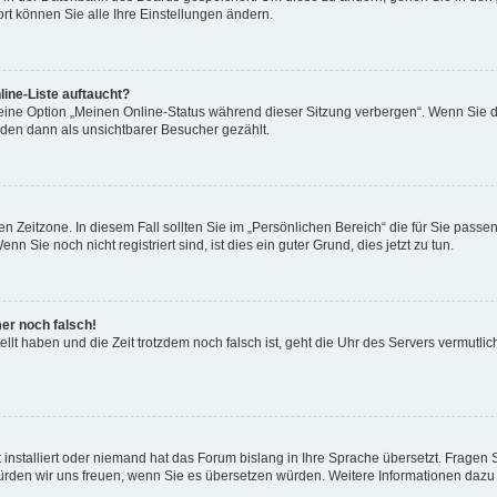
rt können Sie alle Ihre Einstellungen ändern.
ine-Liste auftaucht?
 eine Option „Meinen Online-Status während dieser Sitzung verbergen“. Wenn Sie d
rden dann als unsichtbarer Besucher gezählt.
n Zeitzone. In diesem Fall sollten Sie im „Persönlichen Bereich“ die für Sie passend
 Sie noch nicht registriert sind, ist dies ein guter Grund, dies jetzt zu tun.
mer noch falsch!
ellt haben und die Zeit trotzdem noch falsch ist, geht die Uhr des Servers vermutlic
 installiert oder niemand hat das Forum bislang in Ihre Sprache übersetzt. Fragen 
t, würden wir uns freuen, wenn Sie es übersetzen würden. Weitere Informationen da