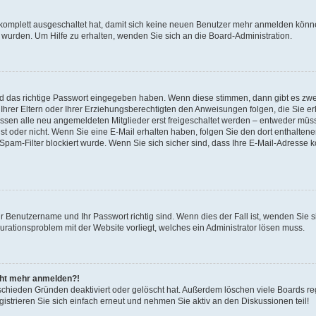
 komplett ausgeschaltet hat, damit sich keine neuen Benutzer mehr anmelden könne
 wurden. Um Hilfe zu erhalten, wenden Sie sich an die Board-Administration.
nd das richtige Passwort eingegeben haben. Wenn diese stimmen, dann gibt es zw
Ihrer Eltern oder Ihrer Erziehungsberechtigten den Anweisungen folgen, die Sie erh
üssen alle neu angemeldeten Mitglieder erst freigeschaltet werden – entweder müsse
 ist oder nicht. Wenn Sie eine E-Mail erhalten haben, folgen Sie den dort enthalte
pam-Filter blockiert wurde. Wenn Sie sich sicher sind, dass Ihre E-Mail-Adresse 
hr Benutzername und Ihr Passwort richtig sind. Wenn dies der Fall ist, wenden Sie
gurationsproblem mit der Website vorliegt, welches ein Administrator lösen muss.
icht mehr anmelden?!
schieden Gründen deaktiviert oder gelöscht hat. Außerdem löschen viele Boards reg
strieren Sie sich einfach erneut und nehmen Sie aktiv an den Diskussionen teil!