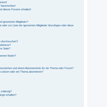
icken!
 Nachrichten!
ed dieses Forums erhalten!
d ignorierten Mitglieder?
e oder zur Liste der ignorierten Mitglieder hinzufügen oder diese
en durchsuchen?
gebnisse?
re Seite?
hemen finden?
esezeichen und einem Abonnements für ein Thema oder Forum?
a setzen oder ein Thema abonnieren?
 zulässig?
hänge erhalten?