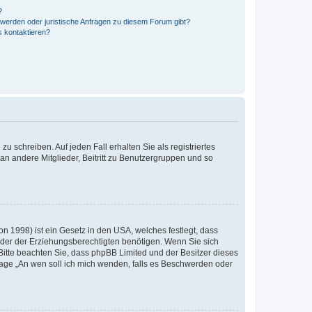
?
hwerden oder juristische Anfragen zu diesem Forum gibt?
s kontaktieren?
u schreiben. Auf jeden Fall erhalten Sie als registriertes
 an andere Mitglieder, Beitritt zu Benutzergruppen und so
n 1998) ist ein Gesetz in den USA, welches festlegt, dass
der der Erziehungsberechtigten benötigen. Wenn Sie sich
e. Bitte beachten Sie, dass phpBB Limited und der Besitzer dieses
Frage „An wen soll ich mich wenden, falls es Beschwerden oder