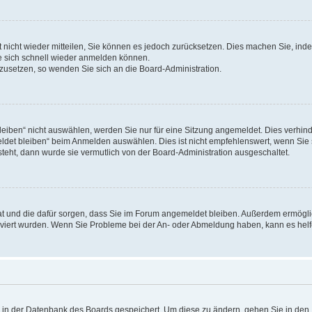
rt nicht wieder mitteilen, Sie können es jedoch zurücksetzen. Dies machen Sie, in
e sich schnell wieder anmelden können.
ckzusetzen, so wenden Sie sich an die Board-Administration.
ben“ nicht auswählen, werden Sie nur für eine Sitzung angemeldet. Dies verhinde
et bleiben“ beim Anmelden auswählen. Dies ist nicht empfehlenswert, wenn Sie s
steht, dann wurde sie vermutlich von der Board-Administration ausgeschaltet.
 hat und die dafür sorgen, dass Sie im Forum angemeldet bleiben. Außerdem ermögl
ktiviert wurden. Wenn Sie Probleme bei der An- oder Abmeldung haben, kann es hel
en in der Datenbank des Boards gespeichert. Um diese zu ändern, gehen Sie in den 