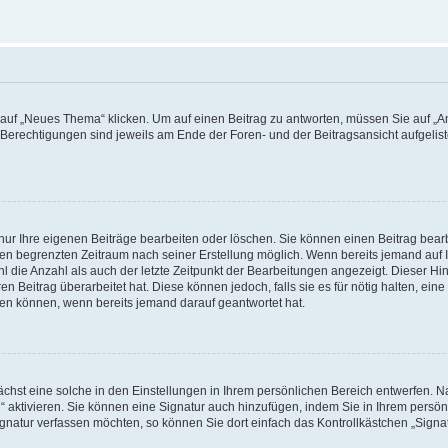
f „Neues Thema“ klicken. Um auf einen Beitrag zu antworten, müssen Sie auf „Ant
e Berechtigungen sind jeweils am Ende der Foren- und der Beitragsansicht aufgeliste
nur Ihre eigenen Beiträge bearbeiten oder löschen. Sie können einen Beitrag bear
nen begrenzten Zeitraum nach seiner Erstellung möglich. Wenn bereits jemand auf Ih
 die Anzahl als auch der letzte Zeitpunkt der Bearbeitungen angezeigt. Dieser Hi
 Beitrag überarbeitet hat. Diese können jedoch, falls sie es für nötig halten, eine 
hen können, wenn bereits jemand darauf geantwortet hat.
hst eine solche in den Einstellungen in Ihrem persönlichen Bereich entwerfen. Na
 aktivieren. Sie können eine Signatur auch hinzufügen, indem Sie in Ihrem persö
gnatur verfassen möchten, so können Sie dort einfach das Kontrollkästchen „Signa