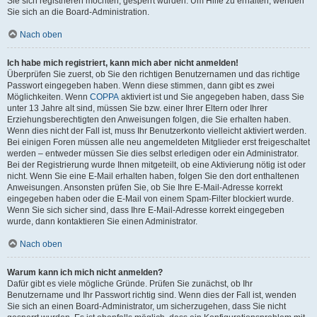
Sie sich registrieren möchten, gesperrt wurden. Um Hilfe zu erhalten, wenden
Sie sich an die Board-Administration.
Nach oben
Ich habe mich registriert, kann mich aber nicht anmelden!
Überprüfen Sie zuerst, ob Sie den richtigen Benutzernamen und das richtige
Passwort eingegeben haben. Wenn diese stimmen, dann gibt es zwei
Möglichkeiten. Wenn
COPPA
aktiviert ist und Sie angegeben haben, dass Sie
unter 13 Jahre alt sind, müssen Sie bzw. einer Ihrer Eltern oder Ihrer
Erziehungsberechtigten den Anweisungen folgen, die Sie erhalten haben.
Wenn dies nicht der Fall ist, muss Ihr Benutzerkonto vielleicht aktiviert werden.
Bei einigen Foren müssen alle neu angemeldeten Mitglieder erst freigeschaltet
werden – entweder müssen Sie dies selbst erledigen oder ein Administrator.
Bei der Registrierung wurde Ihnen mitgeteilt, ob eine Aktivierung nötig ist oder
nicht. Wenn Sie eine E-Mail erhalten haben, folgen Sie den dort enthaltenen
Anweisungen. Ansonsten prüfen Sie, ob Sie Ihre E-Mail-Adresse korrekt
eingegeben haben oder die E-Mail von einem Spam-Filter blockiert wurde.
Wenn Sie sich sicher sind, dass Ihre E-Mail-Adresse korrekt eingegeben
wurde, dann kontaktieren Sie einen Administrator.
Nach oben
Warum kann ich mich nicht anmelden?
Dafür gibt es viele mögliche Gründe. Prüfen Sie zunächst, ob Ihr
Benutzername und Ihr Passwort richtig sind. Wenn dies der Fall ist, wenden
Sie sich an einen Board-Administrator, um sicherzugehen, dass Sie nicht