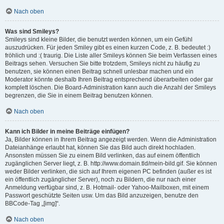
Nach oben
Was sind Smileys?
Smileys sind kleine Bilder, die benutzt werden können, um ein Gefühl
auszudrücken. Für jeden Smiley gibt es einen kurzen Code, z. B. bedeutet :)
fröhlich und :( traurig. Die Liste aller Smileys können Sie beim Verfassen eines
Beitrags sehen. Versuchen Sie bitte trotzdem, Smileys nicht zu häufig zu
benutzen, sie können einen Beitrag schnell unlesbar machen und ein
Moderator könnte deshalb Ihren Beitrag entsprechend überarbeiten oder gar
komplett löschen. Die Board-Administration kann auch die Anzahl der Smileys
begrenzen, die Sie in einem Beitrag benutzen können.
Nach oben
Kann ich Bilder in meine Beiträge einfügen?
Ja, Bilder können in Ihrem Beitrag angezeigt werden. Wenn die Administration
Dateianhänge erlaubt hat, können Sie das Bild auch direkt hochladen.
Ansonsten müssen Sie zu einem Bild verlinken, das auf einem öffentlich
zugänglichen Server liegt, z. B. http://www.domain.tld/mein-bild.gif. Sie können
weder Bilder verlinken, die sich auf Ihrem eigenen PC befinden (außer es ist
ein öffentlich zugänglicher Server), noch zu Bildern, die nur nach einer
Anmeldung verfügbar sind, z. B. Hotmail- oder Yahoo-Mailboxen, mit einem
Passwort geschützte Seiten usw. Um das Bild anzuzeigen, benutze den
BBCode-Tag „[img]“.
Nach oben