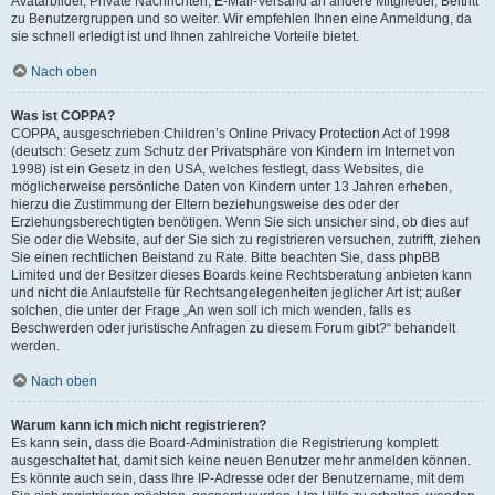
Avatarbilder, Private Nachrichten, E-Mail-Versand an andere Mitglieder, Beitritt
zu Benutzergruppen und so weiter. Wir empfehlen Ihnen eine Anmeldung, da
sie schnell erledigt ist und Ihnen zahlreiche Vorteile bietet.
Nach oben
Was ist COPPA?
COPPA, ausgeschrieben Children’s Online Privacy Protection Act of 1998
(deutsch: Gesetz zum Schutz der Privatsphäre von Kindern im Internet von
1998) ist ein Gesetz in den USA, welches festlegt, dass Websites, die
möglicherweise persönliche Daten von Kindern unter 13 Jahren erheben,
hierzu die Zustimmung der Eltern beziehungsweise des oder der
Erziehungsberechtigten benötigen. Wenn Sie sich unsicher sind, ob dies auf
Sie oder die Website, auf der Sie sich zu registrieren versuchen, zutrifft, ziehen
Sie einen rechtlichen Beistand zu Rate. Bitte beachten Sie, dass phpBB
Limited und der Besitzer dieses Boards keine Rechtsberatung anbieten kann
und nicht die Anlaufstelle für Rechtsangelegenheiten jeglicher Art ist; außer
solchen, die unter der Frage „An wen soll ich mich wenden, falls es
Beschwerden oder juristische Anfragen zu diesem Forum gibt?“ behandelt
werden.
Nach oben
Warum kann ich mich nicht registrieren?
Es kann sein, dass die Board-Administration die Registrierung komplett
ausgeschaltet hat, damit sich keine neuen Benutzer mehr anmelden können.
Es könnte auch sein, dass Ihre IP-Adresse oder der Benutzername, mit dem