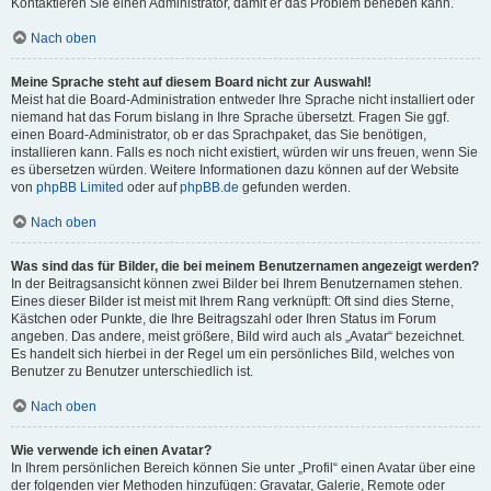
Kontaktieren Sie einen Administrator, damit er das Problem beheben kann.
Nach oben
Meine Sprache steht auf diesem Board nicht zur Auswahl!
Meist hat die Board-Administration entweder Ihre Sprache nicht installiert oder
niemand hat das Forum bislang in Ihre Sprache übersetzt. Fragen Sie ggf.
einen Board-Administrator, ob er das Sprachpaket, das Sie benötigen,
installieren kann. Falls es noch nicht existiert, würden wir uns freuen, wenn Sie
es übersetzen würden. Weitere Informationen dazu können auf der Website
von
phpBB Limited
oder auf
phpBB.de
gefunden werden.
Nach oben
Was sind das für Bilder, die bei meinem Benutzernamen angezeigt werden?
In der Beitragsansicht können zwei Bilder bei Ihrem Benutzernamen stehen.
Eines dieser Bilder ist meist mit Ihrem Rang verknüpft: Oft sind dies Sterne,
Kästchen oder Punkte, die Ihre Beitragszahl oder Ihren Status im Forum
angeben. Das andere, meist größere, Bild wird auch als „Avatar“ bezeichnet.
Es handelt sich hierbei in der Regel um ein persönliches Bild, welches von
Benutzer zu Benutzer unterschiedlich ist.
Nach oben
Wie verwende ich einen Avatar?
In Ihrem persönlichen Bereich können Sie unter „Profil“ einen Avatar über eine
der folgenden vier Methoden hinzufügen: Gravatar, Galerie, Remote oder