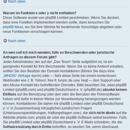
Nach oben
Warum ist Funktion x oder y nicht enthalten?
Diese Software wurde von phpBB Limited geschrieben. Wenn Sie denken,
dass eine Funktion implementiert werden sollte, dann besuchen Sie
phpBB Ideas
, wo Sie Ihre Stimme für bestehende Vorschläge abgeben oder
neue Funktionen vorschlagen können.
Nach oben
An wen soll ich mich wenden, falls es Beschwerden oder juristische
Anfragen zu diesem Forum gibt?
Jeder Administrator, der auf der „Das Team“-Seite aufgeführt ist, ist ein
geeigneter Kontakt für Ihre Beschwerde. Wenn Sie so keine Antwort erhalten,
sollten Sie den Besitzer der Domain kontaktieren (führen Sie dazu eine
„WHOIS“-Abfrage
durch) oder — falls diese Seite bei einem kostenlosen
Webhoster wie z. B. Yahoo!, free.fr, funpic.de usw. liegt — den Support oder
den Abuse-Kontakt des betreffenden Dienstes. Bitte beachten Sie, dass phpBB
Limited (phpBB.com) und phpBB Deutschland e. V. (phpBB.de)
absolut keinen
Einfluss
auf die Benutzung oder den oder die Benutzer der Forensoftware
haben und dafür in keiner Weise zur Verantwortung herangezogen werden
können. Kontaktieren Sie daher nie phpBB Limited oder phpBB Deutschland
e. V. in Zusammenhang mit jeglichen juristischen Fragen
(Unterlassungserklärungen, Haftungsfragen usw.), die
sich nicht direkt
auf die
Website phpbb.com, phpbb.de oder die phpBB-Software selbst beziehen. Falls
Sie phpBB Limited oder phpBB Deutschland e. V. E-Mails schreiben, die die
Softwarenutzung durch Dritte
betreffen, so werden Sie, wenn überhaupt,