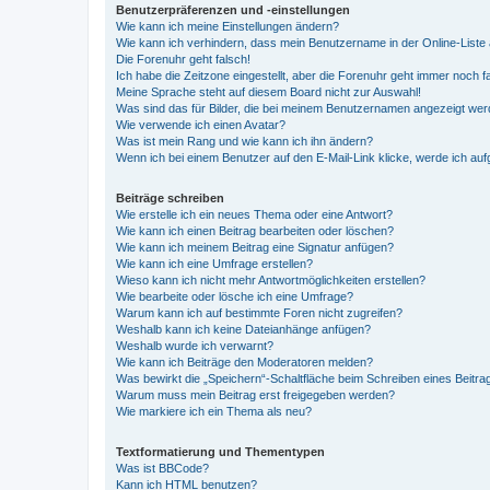
Benutzerpräferenzen und -einstellungen
Wie kann ich meine Einstellungen ändern?
Wie kann ich verhindern, dass mein Benutzername in der Online-Liste 
Die Forenuhr geht falsch!
Ich habe die Zeitzone eingestellt, aber die Forenuhr geht immer noch f
Meine Sprache steht auf diesem Board nicht zur Auswahl!
Was sind das für Bilder, die bei meinem Benutzernamen angezeigt we
Wie verwende ich einen Avatar?
Was ist mein Rang und wie kann ich ihn ändern?
Wenn ich bei einem Benutzer auf den E-Mail-Link klicke, werde ich au
Beiträge schreiben
Wie erstelle ich ein neues Thema oder eine Antwort?
Wie kann ich einen Beitrag bearbeiten oder löschen?
Wie kann ich meinem Beitrag eine Signatur anfügen?
Wie kann ich eine Umfrage erstellen?
Wieso kann ich nicht mehr Antwortmöglichkeiten erstellen?
Wie bearbeite oder lösche ich eine Umfrage?
Warum kann ich auf bestimmte Foren nicht zugreifen?
Weshalb kann ich keine Dateianhänge anfügen?
Weshalb wurde ich verwarnt?
Wie kann ich Beiträge den Moderatoren melden?
Was bewirkt die „Speichern“-Schaltfläche beim Schreiben eines Beitra
Warum muss mein Beitrag erst freigegeben werden?
Wie markiere ich ein Thema als neu?
Textformatierung und Thementypen
Was ist BBCode?
Kann ich HTML benutzen?