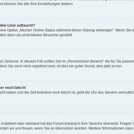
rt können Sie alle Ihre Einstellungen ändern.
ine-Liste auftaucht?
 eine Option „Meinen Online-Status während dieser Sitzung verbergen“. Wenn Sie d
rden dann als unsichtbarer Besucher gezählt.
n Zeitzone. In diesem Fall sollten Sie im „Persönlichen Bereich“ die für Sie passend
 Sie noch nicht registriert sind, ist dies ein guter Grund, dies jetzt zu tun.
mer noch falsch!
ellt haben und die Zeit trotzdem noch falsch ist, geht die Uhr des Servers vermutlic
 installiert oder niemand hat das Forum bislang in Ihre Sprache übersetzt. Fragen 
t, würden wir uns freuen, wenn Sie es übersetzen würden. Weitere Informationen da