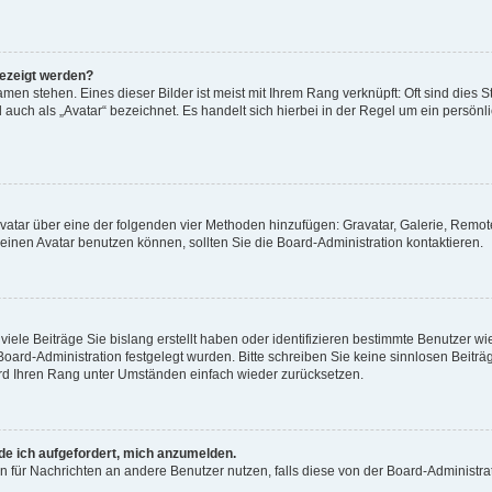
gezeigt werden?
men stehen. Eines dieser Bilder ist meist mit Ihrem Rang verknüpft: Oft sind dies S
auch als „Avatar“ bezeichnet. Es handelt sich hierbei in der Regel um ein persönl
 Avatar über eine der folgenden vier Methoden hinzufügen: Gravatar, Galerie, Rem
inen Avatar benutzen können, sollten Sie die Board-Administration kontaktieren.
iele Beiträge Sie bislang erstellt haben oder identifizieren bestimmte Benutzer
 Board-Administration festgelegt wurden. Bitte schreiben Sie keine sinnlosen Beit
wird Ihren Rang unter Umständen einfach wieder zurücksetzen.
rde ich aufgefordert, mich anzumelden.
ion für Nachrichten an andere Benutzer nutzen, falls diese von der Board-Administ