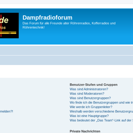
Dampfradioforum
Das Forum für alle Freunde alter Röhrenradios, Kofferradios und
Röhrentechnik!
Benutzer-Stufen und Gruppen
Was sind Administratoren?
Was sind Moderatoren?
Was sind Benutzergruppen?
Wo finde ich die Benutzergruppen und wie tr
Wie werde ich Gruppenleiter?
anmelden?!
Weshalb werden verschiedene Benutzergrupp
Was ist eine Hauptgruppe?
Was bedeutet der „Das Team“-Link auf der S
Private Nachrichten