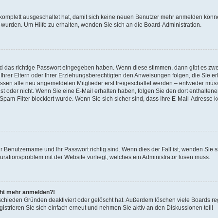
 komplett ausgeschaltet hat, damit sich keine neuen Benutzer mehr anmelden könne
 wurden. Um Hilfe zu erhalten, wenden Sie sich an die Board-Administration.
nd das richtige Passwort eingegeben haben. Wenn diese stimmen, dann gibt es zw
Ihrer Eltern oder Ihrer Erziehungsberechtigten den Anweisungen folgen, die Sie erh
üssen alle neu angemeldeten Mitglieder erst freigeschaltet werden – entweder müsse
 ist oder nicht. Wenn Sie eine E-Mail erhalten haben, folgen Sie den dort enthalte
pam-Filter blockiert wurde. Wenn Sie sich sicher sind, dass Ihre E-Mail-Adresse 
hr Benutzername und Ihr Passwort richtig sind. Wenn dies der Fall ist, wenden Sie
gurationsproblem mit der Website vorliegt, welches ein Administrator lösen muss.
icht mehr anmelden?!
schieden Gründen deaktiviert oder gelöscht hat. Außerdem löschen viele Boards reg
strieren Sie sich einfach erneut und nehmen Sie aktiv an den Diskussionen teil!