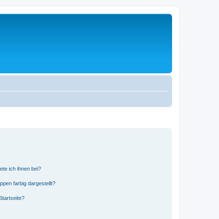
ete ich ihnen bei?
en farbig dargestellt?
tartseite?