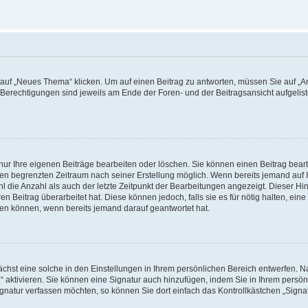
f „Neues Thema“ klicken. Um auf einen Beitrag zu antworten, müssen Sie auf „Ant
e Berechtigungen sind jeweils am Ende der Foren- und der Beitragsansicht aufgeliste
nur Ihre eigenen Beiträge bearbeiten oder löschen. Sie können einen Beitrag bear
nen begrenzten Zeitraum nach seiner Erstellung möglich. Wenn bereits jemand auf Ih
 die Anzahl als auch der letzte Zeitpunkt der Bearbeitungen angezeigt. Dieser Hi
 Beitrag überarbeitet hat. Diese können jedoch, falls sie es für nötig halten, eine 
hen können, wenn bereits jemand darauf geantwortet hat.
hst eine solche in den Einstellungen in Ihrem persönlichen Bereich entwerfen. Na
 aktivieren. Sie können eine Signatur auch hinzufügen, indem Sie in Ihrem persö
gnatur verfassen möchten, so können Sie dort einfach das Kontrollkästchen „Signa