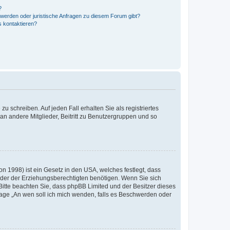
?
hwerden oder juristische Anfragen zu diesem Forum gibt?
s kontaktieren?
u schreiben. Auf jeden Fall erhalten Sie als registriertes
 an andere Mitglieder, Beitritt zu Benutzergruppen und so
n 1998) ist ein Gesetz in den USA, welches festlegt, dass
der der Erziehungsberechtigten benötigen. Wenn Sie sich
e. Bitte beachten Sie, dass phpBB Limited und der Besitzer dieses
Frage „An wen soll ich mich wenden, falls es Beschwerden oder