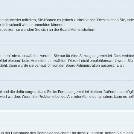
rt nicht wieder mitteilen, Sie können es jedoch zurücksetzen. Dies machen Sie, in
e sich schnell wieder anmelden können.
ckzusetzen, so wenden Sie sich an die Board-Administration.
ben“ nicht auswählen, werden Sie nur für eine Sitzung angemeldet. Dies verhinde
et bleiben“ beim Anmelden auswählen. Dies ist nicht empfehlenswert, wenn Sie s
steht, dann wurde sie vermutlich von der Board-Administration ausgeschaltet.
 hat und die dafür sorgen, dass Sie im Forum angemeldet bleiben. Außerdem ermögl
ktiviert wurden. Wenn Sie Probleme bei der An- oder Abmeldung haben, kann es hel
en in der Datenbank des Boards gespeichert. Um diese zu ändern, gehen Sie in den 