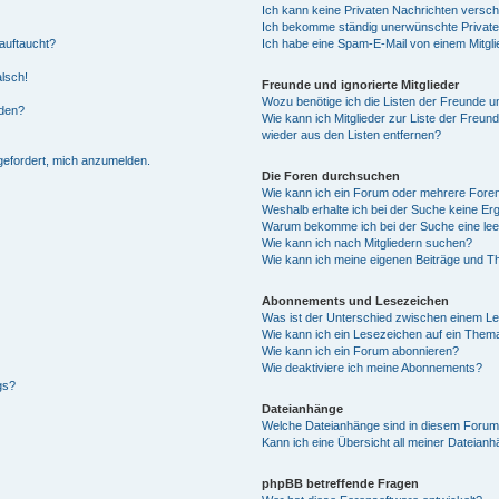
Ich kann keine Privaten Nachrichten versch
Ich bekomme ständig unerwünschte Private
auftaucht?
Ich habe eine Spam-E-Mail von einem Mitgli
alsch!
Freunde und ignorierte Mitglieder
Wozu benötige ich die Listen der Freunde un
rden?
Wie kann ich Mitglieder zur Liste der Freund
wieder aus den Listen entfernen?
fgefordert, mich anzumelden.
Die Foren durchsuchen
Wie kann ich ein Forum oder mehrere For
Weshalb erhalte ich bei der Suche keine Er
Warum bekomme ich bei der Suche eine lee
Wie kann ich nach Mitgliedern suchen?
Wie kann ich meine eigenen Beiträge und T
Abonnements und Lesezeichen
Was ist der Unterschied zwischen einem L
Wie kann ich ein Lesezeichen auf ein Them
Wie kann ich ein Forum abonnieren?
Wie deaktiviere ich meine Abonnements?
gs?
Dateianhänge
Welche Dateianhänge sind in diesem Forum
Kann ich eine Übersicht all meiner Dateian
phpBB betreffende Fragen