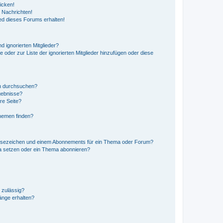
icken!
 Nachrichten!
ed dieses Forums erhalten!
d ignorierten Mitglieder?
e oder zur Liste der ignorierten Mitglieder hinzufügen oder diese
en durchsuchen?
gebnisse?
re Seite?
hemen finden?
esezeichen und einem Abonnements für ein Thema oder Forum?
a setzen oder ein Thema abonnieren?
 zulässig?
hänge erhalten?