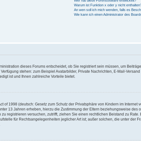
Wer hat diese Forensoftware entwickelt?
Warum ist Funktion x oder y nicht enthalten
An wen soll ich mich wenden, falls es Besc
Wie kann ich einen Administrator des Board
nistration dieses Forums entscheidet, ob Sie registriert sein müssen, um Beiträge z
ur Verfügung stehen: zum Beispiel Avatarbilder, Private Nachrichten, E-Mail-Versand
igt ist und Ihnen zahlreiche Vorteile bietet.
t of 1998 (deutsch: Gesetz zum Schutz der Privatsphäre von Kindern im Internet vo
unter 13 Jahren erheben, hierzu die Zustimmung der Eltern beziehungsweise des o
h zu registrieren versuchen, zutrifft, ziehen Sie einen rechtlichen Beistand zu Rat
stelle für Rechtsangelegenheiten jeglicher Art ist; außer solchen, die unter der 
.