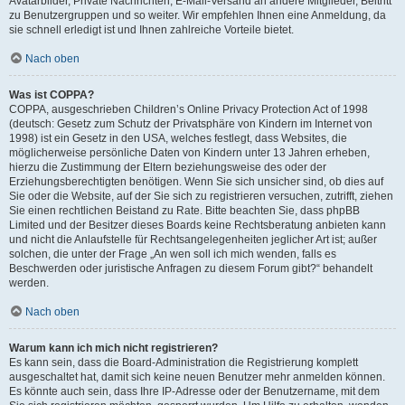
Avatarbilder, Private Nachrichten, E-Mail-Versand an andere Mitglieder, Beitritt
zu Benutzergruppen und so weiter. Wir empfehlen Ihnen eine Anmeldung, da
sie schnell erledigt ist und Ihnen zahlreiche Vorteile bietet.
Nach oben
Was ist COPPA?
COPPA, ausgeschrieben Children’s Online Privacy Protection Act of 1998
(deutsch: Gesetz zum Schutz der Privatsphäre von Kindern im Internet von
1998) ist ein Gesetz in den USA, welches festlegt, dass Websites, die
möglicherweise persönliche Daten von Kindern unter 13 Jahren erheben,
hierzu die Zustimmung der Eltern beziehungsweise des oder der
Erziehungsberechtigten benötigen. Wenn Sie sich unsicher sind, ob dies auf
Sie oder die Website, auf der Sie sich zu registrieren versuchen, zutrifft, ziehen
Sie einen rechtlichen Beistand zu Rate. Bitte beachten Sie, dass phpBB
Limited und der Besitzer dieses Boards keine Rechtsberatung anbieten kann
und nicht die Anlaufstelle für Rechtsangelegenheiten jeglicher Art ist; außer
solchen, die unter der Frage „An wen soll ich mich wenden, falls es
Beschwerden oder juristische Anfragen zu diesem Forum gibt?“ behandelt
werden.
Nach oben
Warum kann ich mich nicht registrieren?
Es kann sein, dass die Board-Administration die Registrierung komplett
ausgeschaltet hat, damit sich keine neuen Benutzer mehr anmelden können.
Es könnte auch sein, dass Ihre IP-Adresse oder der Benutzername, mit dem