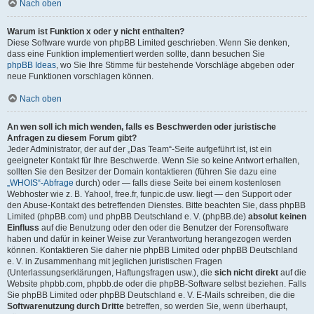
Nach oben
Warum ist Funktion x oder y nicht enthalten?
Diese Software wurde von phpBB Limited geschrieben. Wenn Sie denken,
dass eine Funktion implementiert werden sollte, dann besuchen Sie
phpBB Ideas
, wo Sie Ihre Stimme für bestehende Vorschläge abgeben oder
neue Funktionen vorschlagen können.
Nach oben
An wen soll ich mich wenden, falls es Beschwerden oder juristische
Anfragen zu diesem Forum gibt?
Jeder Administrator, der auf der „Das Team“-Seite aufgeführt ist, ist ein
geeigneter Kontakt für Ihre Beschwerde. Wenn Sie so keine Antwort erhalten,
sollten Sie den Besitzer der Domain kontaktieren (führen Sie dazu eine
„WHOIS“-Abfrage
durch) oder — falls diese Seite bei einem kostenlosen
Webhoster wie z. B. Yahoo!, free.fr, funpic.de usw. liegt — den Support oder
den Abuse-Kontakt des betreffenden Dienstes. Bitte beachten Sie, dass phpBB
Limited (phpBB.com) und phpBB Deutschland e. V. (phpBB.de)
absolut keinen
Einfluss
auf die Benutzung oder den oder die Benutzer der Forensoftware
haben und dafür in keiner Weise zur Verantwortung herangezogen werden
können. Kontaktieren Sie daher nie phpBB Limited oder phpBB Deutschland
e. V. in Zusammenhang mit jeglichen juristischen Fragen
(Unterlassungserklärungen, Haftungsfragen usw.), die
sich nicht direkt
auf die
Website phpbb.com, phpbb.de oder die phpBB-Software selbst beziehen. Falls
Sie phpBB Limited oder phpBB Deutschland e. V. E-Mails schreiben, die die
Softwarenutzung durch Dritte
betreffen, so werden Sie, wenn überhaupt,