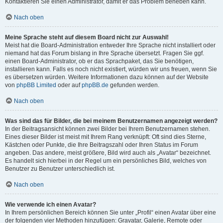
Kontaktieren Sie einen Administrator, damit er das Problem beheben kann.
Nach oben
Meine Sprache steht auf diesem Board nicht zur Auswahl!
Meist hat die Board-Administration entweder Ihre Sprache nicht installiert oder
niemand hat das Forum bislang in Ihre Sprache übersetzt. Fragen Sie ggf.
einen Board-Administrator, ob er das Sprachpaket, das Sie benötigen,
installieren kann. Falls es noch nicht existiert, würden wir uns freuen, wenn Sie
es übersetzen würden. Weitere Informationen dazu können auf der Website
von
phpBB Limited
oder auf
phpBB.de
gefunden werden.
Nach oben
Was sind das für Bilder, die bei meinem Benutzernamen angezeigt werden?
In der Beitragsansicht können zwei Bilder bei Ihrem Benutzernamen stehen.
Eines dieser Bilder ist meist mit Ihrem Rang verknüpft: Oft sind dies Sterne,
Kästchen oder Punkte, die Ihre Beitragszahl oder Ihren Status im Forum
angeben. Das andere, meist größere, Bild wird auch als „Avatar“ bezeichnet.
Es handelt sich hierbei in der Regel um ein persönliches Bild, welches von
Benutzer zu Benutzer unterschiedlich ist.
Nach oben
Wie verwende ich einen Avatar?
In Ihrem persönlichen Bereich können Sie unter „Profil“ einen Avatar über eine
der folgenden vier Methoden hinzufügen: Gravatar, Galerie, Remote oder