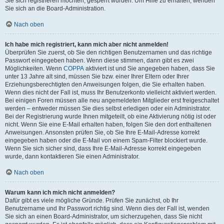
Sie sich registrieren möchten, gesperrt wurden. Um Hilfe zu erhalten, wenden
Sie sich an die Board-Administration.
Nach oben
Ich habe mich registriert, kann mich aber nicht anmelden!
Überprüfen Sie zuerst, ob Sie den richtigen Benutzernamen und das richtige
Passwort eingegeben haben. Wenn diese stimmen, dann gibt es zwei
Möglichkeiten. Wenn
COPPA
aktiviert ist und Sie angegeben haben, dass Sie
unter 13 Jahre alt sind, müssen Sie bzw. einer Ihrer Eltern oder Ihrer
Erziehungsberechtigten den Anweisungen folgen, die Sie erhalten haben.
Wenn dies nicht der Fall ist, muss Ihr Benutzerkonto vielleicht aktiviert werden.
Bei einigen Foren müssen alle neu angemeldeten Mitglieder erst freigeschaltet
werden – entweder müssen Sie dies selbst erledigen oder ein Administrator.
Bei der Registrierung wurde Ihnen mitgeteilt, ob eine Aktivierung nötig ist oder
nicht. Wenn Sie eine E-Mail erhalten haben, folgen Sie den dort enthaltenen
Anweisungen. Ansonsten prüfen Sie, ob Sie Ihre E-Mail-Adresse korrekt
eingegeben haben oder die E-Mail von einem Spam-Filter blockiert wurde.
Wenn Sie sich sicher sind, dass Ihre E-Mail-Adresse korrekt eingegeben
wurde, dann kontaktieren Sie einen Administrator.
Nach oben
Warum kann ich mich nicht anmelden?
Dafür gibt es viele mögliche Gründe. Prüfen Sie zunächst, ob Ihr
Benutzername und Ihr Passwort richtig sind. Wenn dies der Fall ist, wenden
Sie sich an einen Board-Administrator, um sicherzugehen, dass Sie nicht