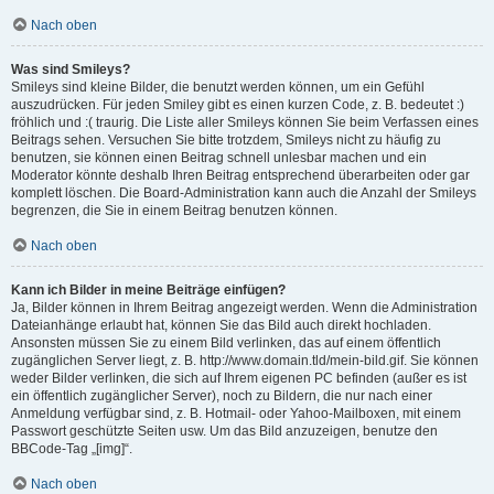
Nach oben
Was sind Smileys?
Smileys sind kleine Bilder, die benutzt werden können, um ein Gefühl
auszudrücken. Für jeden Smiley gibt es einen kurzen Code, z. B. bedeutet :)
fröhlich und :( traurig. Die Liste aller Smileys können Sie beim Verfassen eines
Beitrags sehen. Versuchen Sie bitte trotzdem, Smileys nicht zu häufig zu
benutzen, sie können einen Beitrag schnell unlesbar machen und ein
Moderator könnte deshalb Ihren Beitrag entsprechend überarbeiten oder gar
komplett löschen. Die Board-Administration kann auch die Anzahl der Smileys
begrenzen, die Sie in einem Beitrag benutzen können.
Nach oben
Kann ich Bilder in meine Beiträge einfügen?
Ja, Bilder können in Ihrem Beitrag angezeigt werden. Wenn die Administration
Dateianhänge erlaubt hat, können Sie das Bild auch direkt hochladen.
Ansonsten müssen Sie zu einem Bild verlinken, das auf einem öffentlich
zugänglichen Server liegt, z. B. http://www.domain.tld/mein-bild.gif. Sie können
weder Bilder verlinken, die sich auf Ihrem eigenen PC befinden (außer es ist
ein öffentlich zugänglicher Server), noch zu Bildern, die nur nach einer
Anmeldung verfügbar sind, z. B. Hotmail- oder Yahoo-Mailboxen, mit einem
Passwort geschützte Seiten usw. Um das Bild anzuzeigen, benutze den
BBCode-Tag „[img]“.
Nach oben