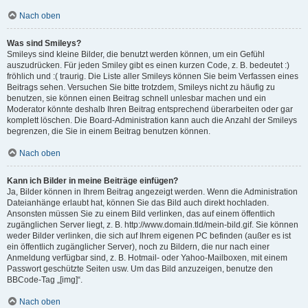
Nach oben
Was sind Smileys?
Smileys sind kleine Bilder, die benutzt werden können, um ein Gefühl
auszudrücken. Für jeden Smiley gibt es einen kurzen Code, z. B. bedeutet :)
fröhlich und :( traurig. Die Liste aller Smileys können Sie beim Verfassen eines
Beitrags sehen. Versuchen Sie bitte trotzdem, Smileys nicht zu häufig zu
benutzen, sie können einen Beitrag schnell unlesbar machen und ein
Moderator könnte deshalb Ihren Beitrag entsprechend überarbeiten oder gar
komplett löschen. Die Board-Administration kann auch die Anzahl der Smileys
begrenzen, die Sie in einem Beitrag benutzen können.
Nach oben
Kann ich Bilder in meine Beiträge einfügen?
Ja, Bilder können in Ihrem Beitrag angezeigt werden. Wenn die Administration
Dateianhänge erlaubt hat, können Sie das Bild auch direkt hochladen.
Ansonsten müssen Sie zu einem Bild verlinken, das auf einem öffentlich
zugänglichen Server liegt, z. B. http://www.domain.tld/mein-bild.gif. Sie können
weder Bilder verlinken, die sich auf Ihrem eigenen PC befinden (außer es ist
ein öffentlich zugänglicher Server), noch zu Bildern, die nur nach einer
Anmeldung verfügbar sind, z. B. Hotmail- oder Yahoo-Mailboxen, mit einem
Passwort geschützte Seiten usw. Um das Bild anzuzeigen, benutze den
BBCode-Tag „[img]“.
Nach oben