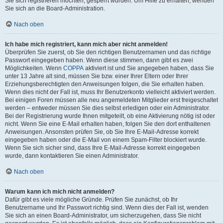
Sie sich registrieren möchten, gesperrt wurden. Um Hilfe zu erhalten, wenden
Sie sich an die Board-Administration.
Nach oben
Ich habe mich registriert, kann mich aber nicht anmelden!
Überprüfen Sie zuerst, ob Sie den richtigen Benutzernamen und das richtige
Passwort eingegeben haben. Wenn diese stimmen, dann gibt es zwei
Möglichkeiten. Wenn
COPPA
aktiviert ist und Sie angegeben haben, dass Sie
unter 13 Jahre alt sind, müssen Sie bzw. einer Ihrer Eltern oder Ihrer
Erziehungsberechtigten den Anweisungen folgen, die Sie erhalten haben.
Wenn dies nicht der Fall ist, muss Ihr Benutzerkonto vielleicht aktiviert werden.
Bei einigen Foren müssen alle neu angemeldeten Mitglieder erst freigeschaltet
werden – entweder müssen Sie dies selbst erledigen oder ein Administrator.
Bei der Registrierung wurde Ihnen mitgeteilt, ob eine Aktivierung nötig ist oder
nicht. Wenn Sie eine E-Mail erhalten haben, folgen Sie den dort enthaltenen
Anweisungen. Ansonsten prüfen Sie, ob Sie Ihre E-Mail-Adresse korrekt
eingegeben haben oder die E-Mail von einem Spam-Filter blockiert wurde.
Wenn Sie sich sicher sind, dass Ihre E-Mail-Adresse korrekt eingegeben
wurde, dann kontaktieren Sie einen Administrator.
Nach oben
Warum kann ich mich nicht anmelden?
Dafür gibt es viele mögliche Gründe. Prüfen Sie zunächst, ob Ihr
Benutzername und Ihr Passwort richtig sind. Wenn dies der Fall ist, wenden
Sie sich an einen Board-Administrator, um sicherzugehen, dass Sie nicht