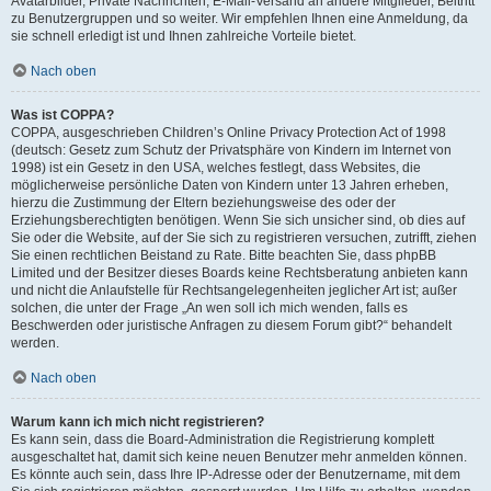
Avatarbilder, Private Nachrichten, E-Mail-Versand an andere Mitglieder, Beitritt
zu Benutzergruppen und so weiter. Wir empfehlen Ihnen eine Anmeldung, da
sie schnell erledigt ist und Ihnen zahlreiche Vorteile bietet.
Nach oben
Was ist COPPA?
COPPA, ausgeschrieben Children’s Online Privacy Protection Act of 1998
(deutsch: Gesetz zum Schutz der Privatsphäre von Kindern im Internet von
1998) ist ein Gesetz in den USA, welches festlegt, dass Websites, die
möglicherweise persönliche Daten von Kindern unter 13 Jahren erheben,
hierzu die Zustimmung der Eltern beziehungsweise des oder der
Erziehungsberechtigten benötigen. Wenn Sie sich unsicher sind, ob dies auf
Sie oder die Website, auf der Sie sich zu registrieren versuchen, zutrifft, ziehen
Sie einen rechtlichen Beistand zu Rate. Bitte beachten Sie, dass phpBB
Limited und der Besitzer dieses Boards keine Rechtsberatung anbieten kann
und nicht die Anlaufstelle für Rechtsangelegenheiten jeglicher Art ist; außer
solchen, die unter der Frage „An wen soll ich mich wenden, falls es
Beschwerden oder juristische Anfragen zu diesem Forum gibt?“ behandelt
werden.
Nach oben
Warum kann ich mich nicht registrieren?
Es kann sein, dass die Board-Administration die Registrierung komplett
ausgeschaltet hat, damit sich keine neuen Benutzer mehr anmelden können.
Es könnte auch sein, dass Ihre IP-Adresse oder der Benutzername, mit dem