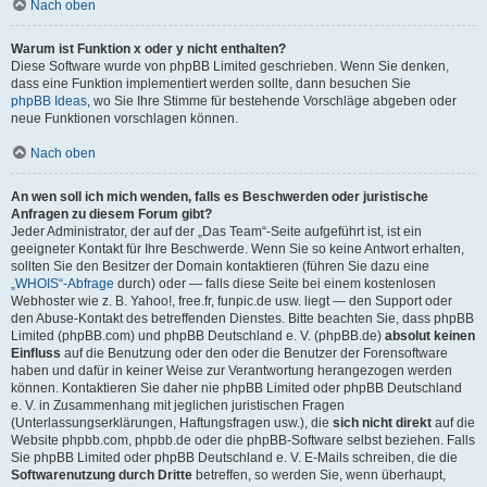
Nach oben
Warum ist Funktion x oder y nicht enthalten?
Diese Software wurde von phpBB Limited geschrieben. Wenn Sie denken,
dass eine Funktion implementiert werden sollte, dann besuchen Sie
phpBB Ideas
, wo Sie Ihre Stimme für bestehende Vorschläge abgeben oder
neue Funktionen vorschlagen können.
Nach oben
An wen soll ich mich wenden, falls es Beschwerden oder juristische
Anfragen zu diesem Forum gibt?
Jeder Administrator, der auf der „Das Team“-Seite aufgeführt ist, ist ein
geeigneter Kontakt für Ihre Beschwerde. Wenn Sie so keine Antwort erhalten,
sollten Sie den Besitzer der Domain kontaktieren (führen Sie dazu eine
„WHOIS“-Abfrage
durch) oder — falls diese Seite bei einem kostenlosen
Webhoster wie z. B. Yahoo!, free.fr, funpic.de usw. liegt — den Support oder
den Abuse-Kontakt des betreffenden Dienstes. Bitte beachten Sie, dass phpBB
Limited (phpBB.com) und phpBB Deutschland e. V. (phpBB.de)
absolut keinen
Einfluss
auf die Benutzung oder den oder die Benutzer der Forensoftware
haben und dafür in keiner Weise zur Verantwortung herangezogen werden
können. Kontaktieren Sie daher nie phpBB Limited oder phpBB Deutschland
e. V. in Zusammenhang mit jeglichen juristischen Fragen
(Unterlassungserklärungen, Haftungsfragen usw.), die
sich nicht direkt
auf die
Website phpbb.com, phpbb.de oder die phpBB-Software selbst beziehen. Falls
Sie phpBB Limited oder phpBB Deutschland e. V. E-Mails schreiben, die die
Softwarenutzung durch Dritte
betreffen, so werden Sie, wenn überhaupt,