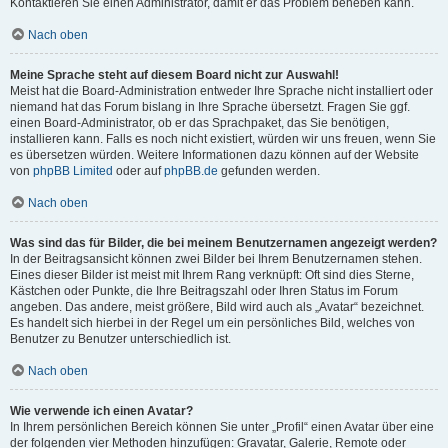
Kontaktieren Sie einen Administrator, damit er das Problem beheben kann.
Nach oben
Meine Sprache steht auf diesem Board nicht zur Auswahl!
Meist hat die Board-Administration entweder Ihre Sprache nicht installiert oder
niemand hat das Forum bislang in Ihre Sprache übersetzt. Fragen Sie ggf.
einen Board-Administrator, ob er das Sprachpaket, das Sie benötigen,
installieren kann. Falls es noch nicht existiert, würden wir uns freuen, wenn Sie
es übersetzen würden. Weitere Informationen dazu können auf der Website
von
phpBB Limited
oder auf
phpBB.de
gefunden werden.
Nach oben
Was sind das für Bilder, die bei meinem Benutzernamen angezeigt werden?
In der Beitragsansicht können zwei Bilder bei Ihrem Benutzernamen stehen.
Eines dieser Bilder ist meist mit Ihrem Rang verknüpft: Oft sind dies Sterne,
Kästchen oder Punkte, die Ihre Beitragszahl oder Ihren Status im Forum
angeben. Das andere, meist größere, Bild wird auch als „Avatar“ bezeichnet.
Es handelt sich hierbei in der Regel um ein persönliches Bild, welches von
Benutzer zu Benutzer unterschiedlich ist.
Nach oben
Wie verwende ich einen Avatar?
In Ihrem persönlichen Bereich können Sie unter „Profil“ einen Avatar über eine
der folgenden vier Methoden hinzufügen: Gravatar, Galerie, Remote oder