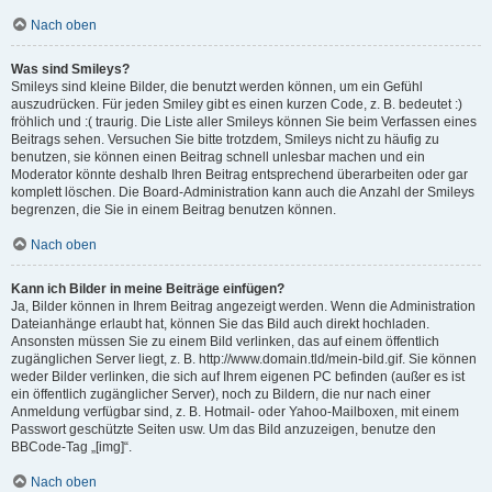
Nach oben
Was sind Smileys?
Smileys sind kleine Bilder, die benutzt werden können, um ein Gefühl
auszudrücken. Für jeden Smiley gibt es einen kurzen Code, z. B. bedeutet :)
fröhlich und :( traurig. Die Liste aller Smileys können Sie beim Verfassen eines
Beitrags sehen. Versuchen Sie bitte trotzdem, Smileys nicht zu häufig zu
benutzen, sie können einen Beitrag schnell unlesbar machen und ein
Moderator könnte deshalb Ihren Beitrag entsprechend überarbeiten oder gar
komplett löschen. Die Board-Administration kann auch die Anzahl der Smileys
begrenzen, die Sie in einem Beitrag benutzen können.
Nach oben
Kann ich Bilder in meine Beiträge einfügen?
Ja, Bilder können in Ihrem Beitrag angezeigt werden. Wenn die Administration
Dateianhänge erlaubt hat, können Sie das Bild auch direkt hochladen.
Ansonsten müssen Sie zu einem Bild verlinken, das auf einem öffentlich
zugänglichen Server liegt, z. B. http://www.domain.tld/mein-bild.gif. Sie können
weder Bilder verlinken, die sich auf Ihrem eigenen PC befinden (außer es ist
ein öffentlich zugänglicher Server), noch zu Bildern, die nur nach einer
Anmeldung verfügbar sind, z. B. Hotmail- oder Yahoo-Mailboxen, mit einem
Passwort geschützte Seiten usw. Um das Bild anzuzeigen, benutze den
BBCode-Tag „[img]“.
Nach oben