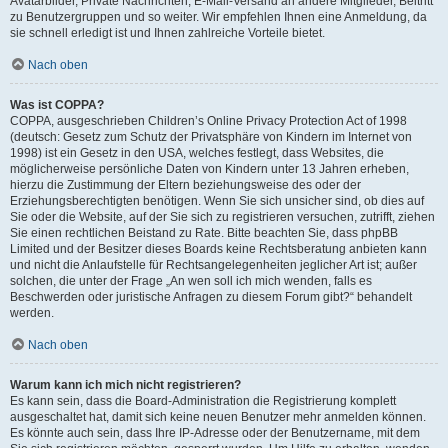
Avatarbilder, Private Nachrichten, E-Mail-Versand an andere Mitglieder, Beitritt
zu Benutzergruppen und so weiter. Wir empfehlen Ihnen eine Anmeldung, da
sie schnell erledigt ist und Ihnen zahlreiche Vorteile bietet.
Nach oben
Was ist COPPA?
COPPA, ausgeschrieben Children’s Online Privacy Protection Act of 1998
(deutsch: Gesetz zum Schutz der Privatsphäre von Kindern im Internet von
1998) ist ein Gesetz in den USA, welches festlegt, dass Websites, die
möglicherweise persönliche Daten von Kindern unter 13 Jahren erheben,
hierzu die Zustimmung der Eltern beziehungsweise des oder der
Erziehungsberechtigten benötigen. Wenn Sie sich unsicher sind, ob dies auf
Sie oder die Website, auf der Sie sich zu registrieren versuchen, zutrifft, ziehen
Sie einen rechtlichen Beistand zu Rate. Bitte beachten Sie, dass phpBB
Limited und der Besitzer dieses Boards keine Rechtsberatung anbieten kann
und nicht die Anlaufstelle für Rechtsangelegenheiten jeglicher Art ist; außer
solchen, die unter der Frage „An wen soll ich mich wenden, falls es
Beschwerden oder juristische Anfragen zu diesem Forum gibt?“ behandelt
werden.
Nach oben
Warum kann ich mich nicht registrieren?
Es kann sein, dass die Board-Administration die Registrierung komplett
ausgeschaltet hat, damit sich keine neuen Benutzer mehr anmelden können.
Es könnte auch sein, dass Ihre IP-Adresse oder der Benutzername, mit dem