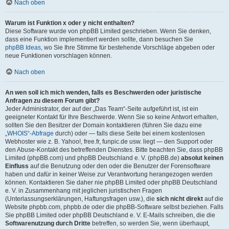
Nach oben
Warum ist Funktion x oder y nicht enthalten?
Diese Software wurde von phpBB Limited geschrieben. Wenn Sie denken,
dass eine Funktion implementiert werden sollte, dann besuchen Sie
phpBB Ideas
, wo Sie Ihre Stimme für bestehende Vorschläge abgeben oder
neue Funktionen vorschlagen können.
Nach oben
An wen soll ich mich wenden, falls es Beschwerden oder juristische
Anfragen zu diesem Forum gibt?
Jeder Administrator, der auf der „Das Team“-Seite aufgeführt ist, ist ein
geeigneter Kontakt für Ihre Beschwerde. Wenn Sie so keine Antwort erhalten,
sollten Sie den Besitzer der Domain kontaktieren (führen Sie dazu eine
„WHOIS“-Abfrage
durch) oder — falls diese Seite bei einem kostenlosen
Webhoster wie z. B. Yahoo!, free.fr, funpic.de usw. liegt — den Support oder
den Abuse-Kontakt des betreffenden Dienstes. Bitte beachten Sie, dass phpBB
Limited (phpBB.com) und phpBB Deutschland e. V. (phpBB.de)
absolut keinen
Einfluss
auf die Benutzung oder den oder die Benutzer der Forensoftware
haben und dafür in keiner Weise zur Verantwortung herangezogen werden
können. Kontaktieren Sie daher nie phpBB Limited oder phpBB Deutschland
e. V. in Zusammenhang mit jeglichen juristischen Fragen
(Unterlassungserklärungen, Haftungsfragen usw.), die
sich nicht direkt
auf die
Website phpbb.com, phpbb.de oder die phpBB-Software selbst beziehen. Falls
Sie phpBB Limited oder phpBB Deutschland e. V. E-Mails schreiben, die die
Softwarenutzung durch Dritte
betreffen, so werden Sie, wenn überhaupt,