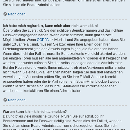
Sie sich registrieren möchten, gesperrt wurden. Um Hilfe zu erhalten, wenden
Sie sich an die Board-Administration.
Nach oben
Ich habe mich registriert, kann mich aber nicht anmelden!
Überprüfen Sie zuerst, ob Sie den richtigen Benutzernamen und das richtige
Passwort eingegeben haben. Wenn diese stimmen, dann gibt es zwei
Möglichkeiten. Wenn
COPPA
aktiviert ist und Sie angegeben haben, dass Sie
unter 13 Jahre alt sind, müssen Sie bzw. einer Ihrer Eltern oder Ihrer
Erziehungsberechtigten den Anweisungen folgen, die Sie erhalten haben.
Wenn dies nicht der Fall ist, muss Ihr Benutzerkonto vielleicht aktiviert werden.
Bei einigen Foren müssen alle neu angemeldeten Mitglieder erst freigeschaltet
werden – entweder müssen Sie dies selbst erledigen oder ein Administrator.
Bei der Registrierung wurde Ihnen mitgeteilt, ob eine Aktivierung nötig ist oder
nicht. Wenn Sie eine E-Mail erhalten haben, folgen Sie den dort enthaltenen
Anweisungen. Ansonsten prüfen Sie, ob Sie Ihre E-Mail-Adresse korrekt
eingegeben haben oder die E-Mail von einem Spam-Filter blockiert wurde.
Wenn Sie sich sicher sind, dass Ihre E-Mail-Adresse korrekt eingegeben
wurde, dann kontaktieren Sie einen Administrator.
Nach oben
Warum kann ich mich nicht anmelden?
Dafür gibt es viele mögliche Gründe. Prüfen Sie zunächst, ob Ihr
Benutzername und Ihr Passwort richtig sind. Wenn dies der Fall ist, wenden
Sie sich an einen Board-Administrator, um sicherzugehen, dass Sie nicht