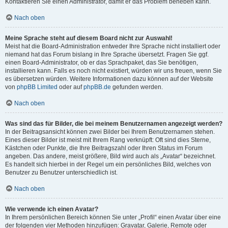
Kontaktieren Sie einen Administrator, damit er das Problem beheben kann.
Nach oben
Meine Sprache steht auf diesem Board nicht zur Auswahl!
Meist hat die Board-Administration entweder Ihre Sprache nicht installiert oder
niemand hat das Forum bislang in Ihre Sprache übersetzt. Fragen Sie ggf.
einen Board-Administrator, ob er das Sprachpaket, das Sie benötigen,
installieren kann. Falls es noch nicht existiert, würden wir uns freuen, wenn Sie
es übersetzen würden. Weitere Informationen dazu können auf der Website
von
phpBB Limited
oder auf
phpBB.de
gefunden werden.
Nach oben
Was sind das für Bilder, die bei meinem Benutzernamen angezeigt werden?
In der Beitragsansicht können zwei Bilder bei Ihrem Benutzernamen stehen.
Eines dieser Bilder ist meist mit Ihrem Rang verknüpft: Oft sind dies Sterne,
Kästchen oder Punkte, die Ihre Beitragszahl oder Ihren Status im Forum
angeben. Das andere, meist größere, Bild wird auch als „Avatar“ bezeichnet.
Es handelt sich hierbei in der Regel um ein persönliches Bild, welches von
Benutzer zu Benutzer unterschiedlich ist.
Nach oben
Wie verwende ich einen Avatar?
In Ihrem persönlichen Bereich können Sie unter „Profil“ einen Avatar über eine
der folgenden vier Methoden hinzufügen: Gravatar, Galerie, Remote oder