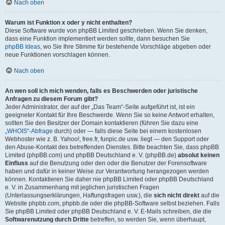
Nach oben
Warum ist Funktion x oder y nicht enthalten?
Diese Software wurde von phpBB Limited geschrieben. Wenn Sie denken,
dass eine Funktion implementiert werden sollte, dann besuchen Sie
phpBB Ideas
, wo Sie Ihre Stimme für bestehende Vorschläge abgeben oder
neue Funktionen vorschlagen können.
Nach oben
An wen soll ich mich wenden, falls es Beschwerden oder juristische
Anfragen zu diesem Forum gibt?
Jeder Administrator, der auf der „Das Team“-Seite aufgeführt ist, ist ein
geeigneter Kontakt für Ihre Beschwerde. Wenn Sie so keine Antwort erhalten,
sollten Sie den Besitzer der Domain kontaktieren (führen Sie dazu eine
„WHOIS“-Abfrage
durch) oder — falls diese Seite bei einem kostenlosen
Webhoster wie z. B. Yahoo!, free.fr, funpic.de usw. liegt — den Support oder
den Abuse-Kontakt des betreffenden Dienstes. Bitte beachten Sie, dass phpBB
Limited (phpBB.com) und phpBB Deutschland e. V. (phpBB.de)
absolut keinen
Einfluss
auf die Benutzung oder den oder die Benutzer der Forensoftware
haben und dafür in keiner Weise zur Verantwortung herangezogen werden
können. Kontaktieren Sie daher nie phpBB Limited oder phpBB Deutschland
e. V. in Zusammenhang mit jeglichen juristischen Fragen
(Unterlassungserklärungen, Haftungsfragen usw.), die
sich nicht direkt
auf die
Website phpbb.com, phpbb.de oder die phpBB-Software selbst beziehen. Falls
Sie phpBB Limited oder phpBB Deutschland e. V. E-Mails schreiben, die die
Softwarenutzung durch Dritte
betreffen, so werden Sie, wenn überhaupt,