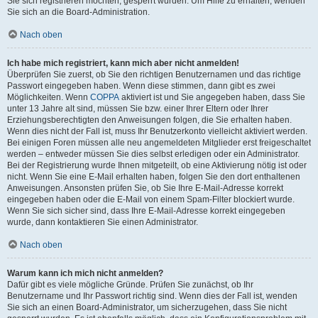
Sie sich registrieren möchten, gesperrt wurden. Um Hilfe zu erhalten, wenden
Sie sich an die Board-Administration.
Nach oben
Ich habe mich registriert, kann mich aber nicht anmelden!
Überprüfen Sie zuerst, ob Sie den richtigen Benutzernamen und das richtige
Passwort eingegeben haben. Wenn diese stimmen, dann gibt es zwei
Möglichkeiten. Wenn
COPPA
aktiviert ist und Sie angegeben haben, dass Sie
unter 13 Jahre alt sind, müssen Sie bzw. einer Ihrer Eltern oder Ihrer
Erziehungsberechtigten den Anweisungen folgen, die Sie erhalten haben.
Wenn dies nicht der Fall ist, muss Ihr Benutzerkonto vielleicht aktiviert werden.
Bei einigen Foren müssen alle neu angemeldeten Mitglieder erst freigeschaltet
werden – entweder müssen Sie dies selbst erledigen oder ein Administrator.
Bei der Registrierung wurde Ihnen mitgeteilt, ob eine Aktivierung nötig ist oder
nicht. Wenn Sie eine E-Mail erhalten haben, folgen Sie den dort enthaltenen
Anweisungen. Ansonsten prüfen Sie, ob Sie Ihre E-Mail-Adresse korrekt
eingegeben haben oder die E-Mail von einem Spam-Filter blockiert wurde.
Wenn Sie sich sicher sind, dass Ihre E-Mail-Adresse korrekt eingegeben
wurde, dann kontaktieren Sie einen Administrator.
Nach oben
Warum kann ich mich nicht anmelden?
Dafür gibt es viele mögliche Gründe. Prüfen Sie zunächst, ob Ihr
Benutzername und Ihr Passwort richtig sind. Wenn dies der Fall ist, wenden
Sie sich an einen Board-Administrator, um sicherzugehen, dass Sie nicht