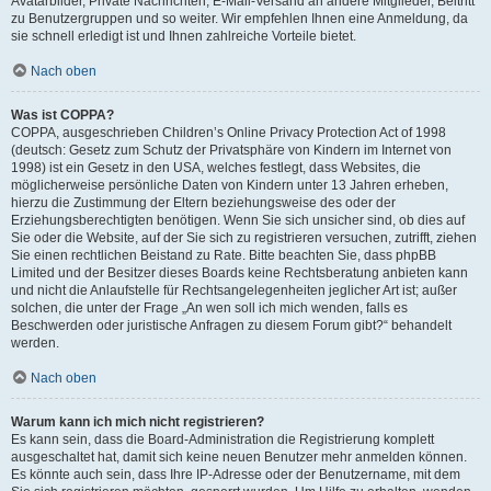
Avatarbilder, Private Nachrichten, E-Mail-Versand an andere Mitglieder, Beitritt
zu Benutzergruppen und so weiter. Wir empfehlen Ihnen eine Anmeldung, da
sie schnell erledigt ist und Ihnen zahlreiche Vorteile bietet.
Nach oben
Was ist COPPA?
COPPA, ausgeschrieben Children’s Online Privacy Protection Act of 1998
(deutsch: Gesetz zum Schutz der Privatsphäre von Kindern im Internet von
1998) ist ein Gesetz in den USA, welches festlegt, dass Websites, die
möglicherweise persönliche Daten von Kindern unter 13 Jahren erheben,
hierzu die Zustimmung der Eltern beziehungsweise des oder der
Erziehungsberechtigten benötigen. Wenn Sie sich unsicher sind, ob dies auf
Sie oder die Website, auf der Sie sich zu registrieren versuchen, zutrifft, ziehen
Sie einen rechtlichen Beistand zu Rate. Bitte beachten Sie, dass phpBB
Limited und der Besitzer dieses Boards keine Rechtsberatung anbieten kann
und nicht die Anlaufstelle für Rechtsangelegenheiten jeglicher Art ist; außer
solchen, die unter der Frage „An wen soll ich mich wenden, falls es
Beschwerden oder juristische Anfragen zu diesem Forum gibt?“ behandelt
werden.
Nach oben
Warum kann ich mich nicht registrieren?
Es kann sein, dass die Board-Administration die Registrierung komplett
ausgeschaltet hat, damit sich keine neuen Benutzer mehr anmelden können.
Es könnte auch sein, dass Ihre IP-Adresse oder der Benutzername, mit dem