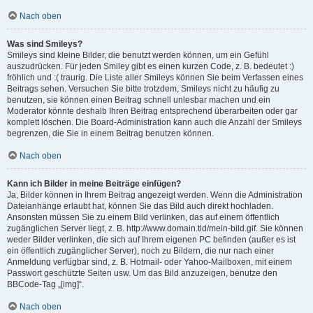
Nach oben
Was sind Smileys?
Smileys sind kleine Bilder, die benutzt werden können, um ein Gefühl
auszudrücken. Für jeden Smiley gibt es einen kurzen Code, z. B. bedeutet :)
fröhlich und :( traurig. Die Liste aller Smileys können Sie beim Verfassen eines
Beitrags sehen. Versuchen Sie bitte trotzdem, Smileys nicht zu häufig zu
benutzen, sie können einen Beitrag schnell unlesbar machen und ein
Moderator könnte deshalb Ihren Beitrag entsprechend überarbeiten oder gar
komplett löschen. Die Board-Administration kann auch die Anzahl der Smileys
begrenzen, die Sie in einem Beitrag benutzen können.
Nach oben
Kann ich Bilder in meine Beiträge einfügen?
Ja, Bilder können in Ihrem Beitrag angezeigt werden. Wenn die Administration
Dateianhänge erlaubt hat, können Sie das Bild auch direkt hochladen.
Ansonsten müssen Sie zu einem Bild verlinken, das auf einem öffentlich
zugänglichen Server liegt, z. B. http://www.domain.tld/mein-bild.gif. Sie können
weder Bilder verlinken, die sich auf Ihrem eigenen PC befinden (außer es ist
ein öffentlich zugänglicher Server), noch zu Bildern, die nur nach einer
Anmeldung verfügbar sind, z. B. Hotmail- oder Yahoo-Mailboxen, mit einem
Passwort geschützte Seiten usw. Um das Bild anzuzeigen, benutze den
BBCode-Tag „[img]“.
Nach oben