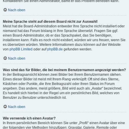
Kontaktieren Sie einen Administrator, damit er das Problem beheben kann.
Nach oben
Meine Sprache steht auf diesem Board nicht zur Auswahl!
Meist hat die Board-Administration entweder Ihre Sprache nicht installiert oder
niemand hat das Forum bislang in Ihre Sprache übersetzt. Fragen Sie ggf.
einen Board-Administrator, ob er das Sprachpaket, das Sie benötigen,
installieren kann. Falls es noch nicht existiert, würden wir uns freuen, wenn Sie
es übersetzen würden. Weitere Informationen dazu können auf der Website
von
phpBB Limited
oder auf
phpBB.de
gefunden werden.
Nach oben
Was sind das für Bilder, die bei meinem Benutzernamen angezeigt werden?
In der Beitragsansicht können zwei Bilder bei Ihrem Benutzernamen stehen.
Eines dieser Bilder ist meist mit Ihrem Rang verknüpft: Oft sind dies Sterne,
Kästchen oder Punkte, die Ihre Beitragszahl oder Ihren Status im Forum
angeben. Das andere, meist größere, Bild wird auch als „Avatar“ bezeichnet.
Es handelt sich hierbei in der Regel um ein persönliches Bild, welches von
Benutzer zu Benutzer unterschiedlich ist.
Nach oben
Wie verwende ich einen Avatar?
In Ihrem persönlichen Bereich können Sie unter „Profil“ einen Avatar über eine
der folgenden vier Methoden hinzufügen: Gravatar, Galerie, Remote oder