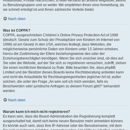
Avatarbilder, Private Nachrichten, E-Mail-Versand an andere Mitglieder, Beitritt
zu Benutzergruppen und so weiter. Wir empfehlen Ihnen eine Anmeldung, da
sie schnell erledigt ist und Ihnen zahlreiche Vorteile bietet.
Nach oben
Was ist COPPA?
COPPA, ausgeschrieben Children’s Online Privacy Protection Act of 1998
(deutsch: Gesetz zum Schutz der Privatsphäre von Kindern im Internet von
1998) ist ein Gesetz in den USA, welches festlegt, dass Websites, die
möglicherweise persönliche Daten von Kindern unter 13 Jahren erheben,
hierzu die Zustimmung der Eltern beziehungsweise des oder der
Erziehungsberechtigten benötigen. Wenn Sie sich unsicher sind, ob dies auf
Sie oder die Website, auf der Sie sich zu registrieren versuchen, zutrifft, ziehen
Sie einen rechtlichen Beistand zu Rate. Bitte beachten Sie, dass phpBB
Limited und der Besitzer dieses Boards keine Rechtsberatung anbieten kann
und nicht die Anlaufstelle für Rechtsangelegenheiten jeglicher Art ist; außer
solchen, die unter der Frage „An wen soll ich mich wenden, falls es
Beschwerden oder juristische Anfragen zu diesem Forum gibt?“ behandelt
werden.
Nach oben
Warum kann ich mich nicht registrieren?
Es kann sein, dass die Board-Administration die Registrierung komplett
ausgeschaltet hat, damit sich keine neuen Benutzer mehr anmelden können.
Es könnte auch sein, dass Ihre IP-Adresse oder der Benutzername, mit dem