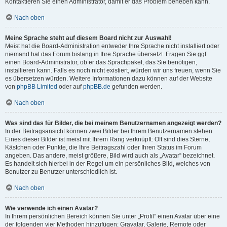
Kontaktieren Sie einen Administrator, damit er das Problem beheben kann.
Nach oben
Meine Sprache steht auf diesem Board nicht zur Auswahl!
Meist hat die Board-Administration entweder Ihre Sprache nicht installiert oder
niemand hat das Forum bislang in Ihre Sprache übersetzt. Fragen Sie ggf.
einen Board-Administrator, ob er das Sprachpaket, das Sie benötigen,
installieren kann. Falls es noch nicht existiert, würden wir uns freuen, wenn Sie
es übersetzen würden. Weitere Informationen dazu können auf der Website
von
phpBB Limited
oder auf
phpBB.de
gefunden werden.
Nach oben
Was sind das für Bilder, die bei meinem Benutzernamen angezeigt werden?
In der Beitragsansicht können zwei Bilder bei Ihrem Benutzernamen stehen.
Eines dieser Bilder ist meist mit Ihrem Rang verknüpft: Oft sind dies Sterne,
Kästchen oder Punkte, die Ihre Beitragszahl oder Ihren Status im Forum
angeben. Das andere, meist größere, Bild wird auch als „Avatar“ bezeichnet.
Es handelt sich hierbei in der Regel um ein persönliches Bild, welches von
Benutzer zu Benutzer unterschiedlich ist.
Nach oben
Wie verwende ich einen Avatar?
In Ihrem persönlichen Bereich können Sie unter „Profil“ einen Avatar über eine
der folgenden vier Methoden hinzufügen: Gravatar, Galerie, Remote oder