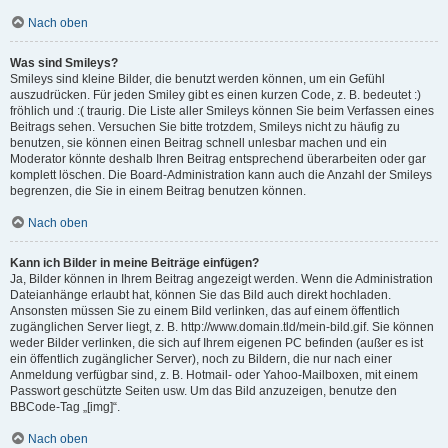
Nach oben
Was sind Smileys?
Smileys sind kleine Bilder, die benutzt werden können, um ein Gefühl
auszudrücken. Für jeden Smiley gibt es einen kurzen Code, z. B. bedeutet :)
fröhlich und :( traurig. Die Liste aller Smileys können Sie beim Verfassen eines
Beitrags sehen. Versuchen Sie bitte trotzdem, Smileys nicht zu häufig zu
benutzen, sie können einen Beitrag schnell unlesbar machen und ein
Moderator könnte deshalb Ihren Beitrag entsprechend überarbeiten oder gar
komplett löschen. Die Board-Administration kann auch die Anzahl der Smileys
begrenzen, die Sie in einem Beitrag benutzen können.
Nach oben
Kann ich Bilder in meine Beiträge einfügen?
Ja, Bilder können in Ihrem Beitrag angezeigt werden. Wenn die Administration
Dateianhänge erlaubt hat, können Sie das Bild auch direkt hochladen.
Ansonsten müssen Sie zu einem Bild verlinken, das auf einem öffentlich
zugänglichen Server liegt, z. B. http://www.domain.tld/mein-bild.gif. Sie können
weder Bilder verlinken, die sich auf Ihrem eigenen PC befinden (außer es ist
ein öffentlich zugänglicher Server), noch zu Bildern, die nur nach einer
Anmeldung verfügbar sind, z. B. Hotmail- oder Yahoo-Mailboxen, mit einem
Passwort geschützte Seiten usw. Um das Bild anzuzeigen, benutze den
BBCode-Tag „[img]“.
Nach oben