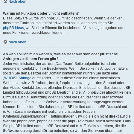
Nach oben
Warum ist Funktion x oder y nicht enthalten?
Diese Software wurde von phpBB Limited geschrieben. Wenn Sie denken,
dass eine Funktion implementiert werden sollte, dann besuchen Sie
phpBB Ideas
, wo Sie Ihre Stimme für bestehende Vorschläge abgeben oder
neue Funktionen vorschlagen können.
Nach oben
An wen soll ich mich wenden, falls es Beschwerden oder juristische
Anfragen zu diesem Forum gibt?
Jeder Administrator, der auf der „Das Team“-Seite aufgeführt ist, ist ein
geeigneter Kontakt für Ihre Beschwerde. Wenn Sie so keine Antwort erhalten,
sollten Sie den Besitzer der Domain kontaktieren (führen Sie dazu eine
„WHOIS“-Abfrage
durch) oder — falls diese Seite bei einem kostenlosen
Webhoster wie z. B. Yahoo!, free.fr, funpic.de usw. liegt — den Support oder
den Abuse-Kontakt des betreffenden Dienstes. Bitte beachten Sie, dass phpBB
Limited (phpBB.com) und phpBB Deutschland e. V. (phpBB.de)
absolut keinen
Einfluss
auf die Benutzung oder den oder die Benutzer der Forensoftware
haben und dafür in keiner Weise zur Verantwortung herangezogen werden
können. Kontaktieren Sie daher nie phpBB Limited oder phpBB Deutschland
e. V. in Zusammenhang mit jeglichen juristischen Fragen
(Unterlassungserklärungen, Haftungsfragen usw.), die
sich nicht direkt
auf die
Website phpbb.com, phpbb.de oder die phpBB-Software selbst beziehen. Falls
Sie phpBB Limited oder phpBB Deutschland e. V. E-Mails schreiben, die die
Softwarenutzung durch Dritte
betreffen, so werden Sie, wenn überhaupt,