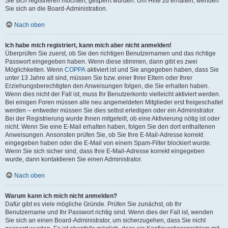
Sie sich registrieren möchten, gesperrt wurden. Um Hilfe zu erhalten, wenden
Sie sich an die Board-Administration.
Nach oben
Ich habe mich registriert, kann mich aber nicht anmelden!
Überprüfen Sie zuerst, ob Sie den richtigen Benutzernamen und das richtige
Passwort eingegeben haben. Wenn diese stimmen, dann gibt es zwei
Möglichkeiten. Wenn
COPPA
aktiviert ist und Sie angegeben haben, dass Sie
unter 13 Jahre alt sind, müssen Sie bzw. einer Ihrer Eltern oder Ihrer
Erziehungsberechtigten den Anweisungen folgen, die Sie erhalten haben.
Wenn dies nicht der Fall ist, muss Ihr Benutzerkonto vielleicht aktiviert werden.
Bei einigen Foren müssen alle neu angemeldeten Mitglieder erst freigeschaltet
werden – entweder müssen Sie dies selbst erledigen oder ein Administrator.
Bei der Registrierung wurde Ihnen mitgeteilt, ob eine Aktivierung nötig ist oder
nicht. Wenn Sie eine E-Mail erhalten haben, folgen Sie den dort enthaltenen
Anweisungen. Ansonsten prüfen Sie, ob Sie Ihre E-Mail-Adresse korrekt
eingegeben haben oder die E-Mail von einem Spam-Filter blockiert wurde.
Wenn Sie sich sicher sind, dass Ihre E-Mail-Adresse korrekt eingegeben
wurde, dann kontaktieren Sie einen Administrator.
Nach oben
Warum kann ich mich nicht anmelden?
Dafür gibt es viele mögliche Gründe. Prüfen Sie zunächst, ob Ihr
Benutzername und Ihr Passwort richtig sind. Wenn dies der Fall ist, wenden
Sie sich an einen Board-Administrator, um sicherzugehen, dass Sie nicht