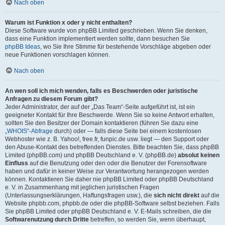
Nach oben
Warum ist Funktion x oder y nicht enthalten?
Diese Software wurde von phpBB Limited geschrieben. Wenn Sie denken,
dass eine Funktion implementiert werden sollte, dann besuchen Sie
phpBB Ideas
, wo Sie Ihre Stimme für bestehende Vorschläge abgeben oder
neue Funktionen vorschlagen können.
Nach oben
An wen soll ich mich wenden, falls es Beschwerden oder juristische
Anfragen zu diesem Forum gibt?
Jeder Administrator, der auf der „Das Team“-Seite aufgeführt ist, ist ein
geeigneter Kontakt für Ihre Beschwerde. Wenn Sie so keine Antwort erhalten,
sollten Sie den Besitzer der Domain kontaktieren (führen Sie dazu eine
„WHOIS“-Abfrage
durch) oder — falls diese Seite bei einem kostenlosen
Webhoster wie z. B. Yahoo!, free.fr, funpic.de usw. liegt — den Support oder
den Abuse-Kontakt des betreffenden Dienstes. Bitte beachten Sie, dass phpBB
Limited (phpBB.com) und phpBB Deutschland e. V. (phpBB.de)
absolut keinen
Einfluss
auf die Benutzung oder den oder die Benutzer der Forensoftware
haben und dafür in keiner Weise zur Verantwortung herangezogen werden
können. Kontaktieren Sie daher nie phpBB Limited oder phpBB Deutschland
e. V. in Zusammenhang mit jeglichen juristischen Fragen
(Unterlassungserklärungen, Haftungsfragen usw.), die
sich nicht direkt
auf die
Website phpbb.com, phpbb.de oder die phpBB-Software selbst beziehen. Falls
Sie phpBB Limited oder phpBB Deutschland e. V. E-Mails schreiben, die die
Softwarenutzung durch Dritte
betreffen, so werden Sie, wenn überhaupt,