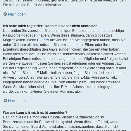
Sie sich registrieren möchten, gesperrt wurden. Um Hilfe zu erhalten, wenden
Sie sich an die Board-Administration.
Nach oben
Ich habe mich registriert, kann mich aber nicht anmelden!
Überprüfen Sie zuerst, ob Sie den richtigen Benutzernamen und das richtige
Passwort eingegeben haben. Wenn diese stimmen, dann gibt es zwei
Möglichkeiten. Wenn
COPPA
aktiviert ist und Sie angegeben haben, dass Sie
unter 13 Jahre alt sind, müssen Sie bzw. einer Ihrer Eltern oder Ihrer
Erziehungsberechtigten den Anweisungen folgen, die Sie erhalten haben.
Wenn dies nicht der Fall ist, muss Ihr Benutzerkonto vielleicht aktiviert werden.
Bei einigen Foren müssen alle neu angemeldeten Mitglieder erst freigeschaltet
werden – entweder müssen Sie dies selbst erledigen oder ein Administrator.
Bei der Registrierung wurde Ihnen mitgeteilt, ob eine Aktivierung nötig ist oder
nicht. Wenn Sie eine E-Mail erhalten haben, folgen Sie den dort enthaltenen
Anweisungen. Ansonsten prüfen Sie, ob Sie Ihre E-Mail-Adresse korrekt
eingegeben haben oder die E-Mail von einem Spam-Filter blockiert wurde.
Wenn Sie sich sicher sind, dass Ihre E-Mail-Adresse korrekt eingegeben
wurde, dann kontaktieren Sie einen Administrator.
Nach oben
Warum kann ich mich nicht anmelden?
Dafür gibt es viele mögliche Gründe. Prüfen Sie zunächst, ob Ihr
Benutzername und Ihr Passwort richtig sind. Wenn dies der Fall ist, wenden
Sie sich an einen Board-Administrator, um sicherzugehen, dass Sie nicht