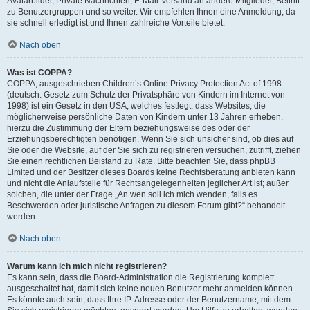
Avatarbilder, Private Nachrichten, E-Mail-Versand an andere Mitglieder, Beitritt
zu Benutzergruppen und so weiter. Wir empfehlen Ihnen eine Anmeldung, da
sie schnell erledigt ist und Ihnen zahlreiche Vorteile bietet.
Nach oben
Was ist COPPA?
COPPA, ausgeschrieben Children’s Online Privacy Protection Act of 1998
(deutsch: Gesetz zum Schutz der Privatsphäre von Kindern im Internet von
1998) ist ein Gesetz in den USA, welches festlegt, dass Websites, die
möglicherweise persönliche Daten von Kindern unter 13 Jahren erheben,
hierzu die Zustimmung der Eltern beziehungsweise des oder der
Erziehungsberechtigten benötigen. Wenn Sie sich unsicher sind, ob dies auf
Sie oder die Website, auf der Sie sich zu registrieren versuchen, zutrifft, ziehen
Sie einen rechtlichen Beistand zu Rate. Bitte beachten Sie, dass phpBB
Limited und der Besitzer dieses Boards keine Rechtsberatung anbieten kann
und nicht die Anlaufstelle für Rechtsangelegenheiten jeglicher Art ist; außer
solchen, die unter der Frage „An wen soll ich mich wenden, falls es
Beschwerden oder juristische Anfragen zu diesem Forum gibt?“ behandelt
werden.
Nach oben
Warum kann ich mich nicht registrieren?
Es kann sein, dass die Board-Administration die Registrierung komplett
ausgeschaltet hat, damit sich keine neuen Benutzer mehr anmelden können.
Es könnte auch sein, dass Ihre IP-Adresse oder der Benutzername, mit dem