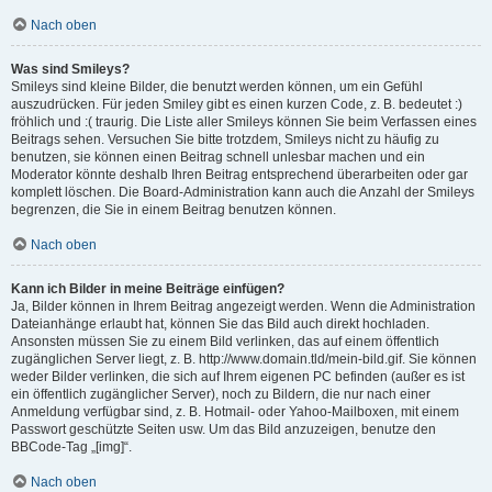
Nach oben
Was sind Smileys?
Smileys sind kleine Bilder, die benutzt werden können, um ein Gefühl
auszudrücken. Für jeden Smiley gibt es einen kurzen Code, z. B. bedeutet :)
fröhlich und :( traurig. Die Liste aller Smileys können Sie beim Verfassen eines
Beitrags sehen. Versuchen Sie bitte trotzdem, Smileys nicht zu häufig zu
benutzen, sie können einen Beitrag schnell unlesbar machen und ein
Moderator könnte deshalb Ihren Beitrag entsprechend überarbeiten oder gar
komplett löschen. Die Board-Administration kann auch die Anzahl der Smileys
begrenzen, die Sie in einem Beitrag benutzen können.
Nach oben
Kann ich Bilder in meine Beiträge einfügen?
Ja, Bilder können in Ihrem Beitrag angezeigt werden. Wenn die Administration
Dateianhänge erlaubt hat, können Sie das Bild auch direkt hochladen.
Ansonsten müssen Sie zu einem Bild verlinken, das auf einem öffentlich
zugänglichen Server liegt, z. B. http://www.domain.tld/mein-bild.gif. Sie können
weder Bilder verlinken, die sich auf Ihrem eigenen PC befinden (außer es ist
ein öffentlich zugänglicher Server), noch zu Bildern, die nur nach einer
Anmeldung verfügbar sind, z. B. Hotmail- oder Yahoo-Mailboxen, mit einem
Passwort geschützte Seiten usw. Um das Bild anzuzeigen, benutze den
BBCode-Tag „[img]“.
Nach oben