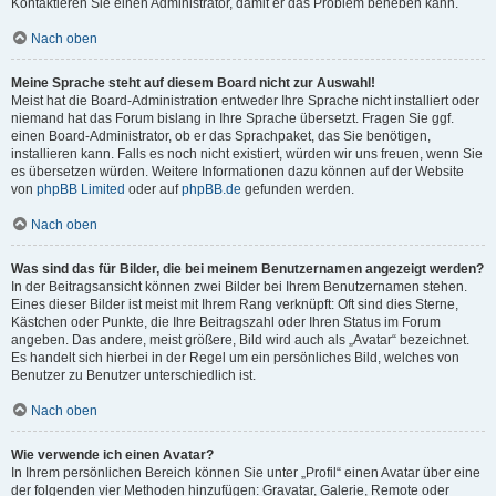
Kontaktieren Sie einen Administrator, damit er das Problem beheben kann.
Nach oben
Meine Sprache steht auf diesem Board nicht zur Auswahl!
Meist hat die Board-Administration entweder Ihre Sprache nicht installiert oder
niemand hat das Forum bislang in Ihre Sprache übersetzt. Fragen Sie ggf.
einen Board-Administrator, ob er das Sprachpaket, das Sie benötigen,
installieren kann. Falls es noch nicht existiert, würden wir uns freuen, wenn Sie
es übersetzen würden. Weitere Informationen dazu können auf der Website
von
phpBB Limited
oder auf
phpBB.de
gefunden werden.
Nach oben
Was sind das für Bilder, die bei meinem Benutzernamen angezeigt werden?
In der Beitragsansicht können zwei Bilder bei Ihrem Benutzernamen stehen.
Eines dieser Bilder ist meist mit Ihrem Rang verknüpft: Oft sind dies Sterne,
Kästchen oder Punkte, die Ihre Beitragszahl oder Ihren Status im Forum
angeben. Das andere, meist größere, Bild wird auch als „Avatar“ bezeichnet.
Es handelt sich hierbei in der Regel um ein persönliches Bild, welches von
Benutzer zu Benutzer unterschiedlich ist.
Nach oben
Wie verwende ich einen Avatar?
In Ihrem persönlichen Bereich können Sie unter „Profil“ einen Avatar über eine
der folgenden vier Methoden hinzufügen: Gravatar, Galerie, Remote oder