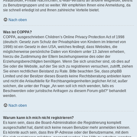
Avatarbilder, Private Nachrichten, E-Mail-Versand an andere Mitglieder, Beitritt
zu Benutzergruppen und so weiter. Wir empfehlen Ihnen eine Anmeldung, da
sie schnell erledigt ist und Ihnen zahlreiche Vorteile bietet.
Nach oben
Was ist COPPA?
COPPA, ausgeschrieben Children’s Online Privacy Protection Act of 1998
(deutsch: Gesetz zum Schutz der Privatsphäre von Kindern im Internet von
1998) ist ein Gesetz in den USA, welches festlegt, dass Websites, die
möglicherweise persönliche Daten von Kindern unter 13 Jahren erheben,
hierzu die Zustimmung der Eltern beziehungsweise des oder der
Erziehungsberechtigten benötigen. Wenn Sie sich unsicher sind, ob dies auf
Sie oder die Website, auf der Sie sich zu registrieren versuchen, zutrifft, ziehen
Sie einen rechtlichen Beistand zu Rate. Bitte beachten Sie, dass phpBB
Limited und der Besitzer dieses Boards keine Rechtsberatung anbieten kann
und nicht die Anlaufstelle für Rechtsangelegenheiten jeglicher Art ist; außer
solchen, die unter der Frage „An wen soll ich mich wenden, falls es
Beschwerden oder juristische Anfragen zu diesem Forum gibt?“ behandelt
werden.
Nach oben
Warum kann ich mich nicht registrieren?
Es kann sein, dass die Board-Administration die Registrierung komplett
ausgeschaltet hat, damit sich keine neuen Benutzer mehr anmelden können.
Es könnte auch sein, dass Ihre IP-Adresse oder der Benutzername, mit dem