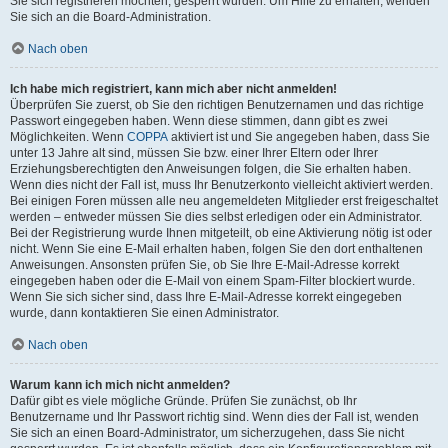
Sie sich registrieren möchten, gesperrt wurden. Um Hilfe zu erhalten, wenden
Sie sich an die Board-Administration.
Nach oben
Ich habe mich registriert, kann mich aber nicht anmelden!
Überprüfen Sie zuerst, ob Sie den richtigen Benutzernamen und das richtige
Passwort eingegeben haben. Wenn diese stimmen, dann gibt es zwei
Möglichkeiten. Wenn
COPPA
aktiviert ist und Sie angegeben haben, dass Sie
unter 13 Jahre alt sind, müssen Sie bzw. einer Ihrer Eltern oder Ihrer
Erziehungsberechtigten den Anweisungen folgen, die Sie erhalten haben.
Wenn dies nicht der Fall ist, muss Ihr Benutzerkonto vielleicht aktiviert werden.
Bei einigen Foren müssen alle neu angemeldeten Mitglieder erst freigeschaltet
werden – entweder müssen Sie dies selbst erledigen oder ein Administrator.
Bei der Registrierung wurde Ihnen mitgeteilt, ob eine Aktivierung nötig ist oder
nicht. Wenn Sie eine E-Mail erhalten haben, folgen Sie den dort enthaltenen
Anweisungen. Ansonsten prüfen Sie, ob Sie Ihre E-Mail-Adresse korrekt
eingegeben haben oder die E-Mail von einem Spam-Filter blockiert wurde.
Wenn Sie sich sicher sind, dass Ihre E-Mail-Adresse korrekt eingegeben
wurde, dann kontaktieren Sie einen Administrator.
Nach oben
Warum kann ich mich nicht anmelden?
Dafür gibt es viele mögliche Gründe. Prüfen Sie zunächst, ob Ihr
Benutzername und Ihr Passwort richtig sind. Wenn dies der Fall ist, wenden
Sie sich an einen Board-Administrator, um sicherzugehen, dass Sie nicht