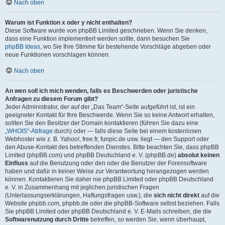
Nach oben
Warum ist Funktion x oder y nicht enthalten?
Diese Software wurde von phpBB Limited geschrieben. Wenn Sie denken,
dass eine Funktion implementiert werden sollte, dann besuchen Sie
phpBB Ideas
, wo Sie Ihre Stimme für bestehende Vorschläge abgeben oder
neue Funktionen vorschlagen können.
Nach oben
An wen soll ich mich wenden, falls es Beschwerden oder juristische
Anfragen zu diesem Forum gibt?
Jeder Administrator, der auf der „Das Team“-Seite aufgeführt ist, ist ein
geeigneter Kontakt für Ihre Beschwerde. Wenn Sie so keine Antwort erhalten,
sollten Sie den Besitzer der Domain kontaktieren (führen Sie dazu eine
„WHOIS“-Abfrage
durch) oder — falls diese Seite bei einem kostenlosen
Webhoster wie z. B. Yahoo!, free.fr, funpic.de usw. liegt — den Support oder
den Abuse-Kontakt des betreffenden Dienstes. Bitte beachten Sie, dass phpBB
Limited (phpBB.com) und phpBB Deutschland e. V. (phpBB.de)
absolut keinen
Einfluss
auf die Benutzung oder den oder die Benutzer der Forensoftware
haben und dafür in keiner Weise zur Verantwortung herangezogen werden
können. Kontaktieren Sie daher nie phpBB Limited oder phpBB Deutschland
e. V. in Zusammenhang mit jeglichen juristischen Fragen
(Unterlassungserklärungen, Haftungsfragen usw.), die
sich nicht direkt
auf die
Website phpbb.com, phpbb.de oder die phpBB-Software selbst beziehen. Falls
Sie phpBB Limited oder phpBB Deutschland e. V. E-Mails schreiben, die die
Softwarenutzung durch Dritte
betreffen, so werden Sie, wenn überhaupt,