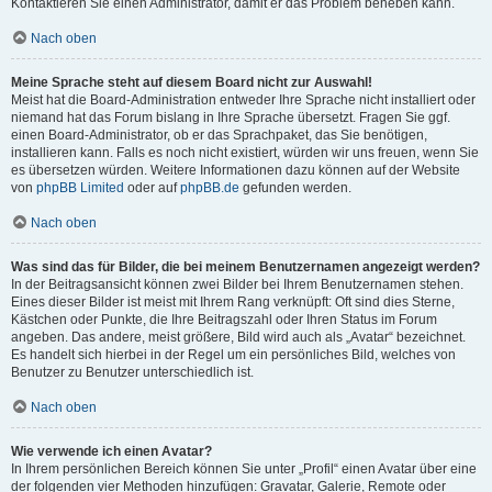
Kontaktieren Sie einen Administrator, damit er das Problem beheben kann.
Nach oben
Meine Sprache steht auf diesem Board nicht zur Auswahl!
Meist hat die Board-Administration entweder Ihre Sprache nicht installiert oder
niemand hat das Forum bislang in Ihre Sprache übersetzt. Fragen Sie ggf.
einen Board-Administrator, ob er das Sprachpaket, das Sie benötigen,
installieren kann. Falls es noch nicht existiert, würden wir uns freuen, wenn Sie
es übersetzen würden. Weitere Informationen dazu können auf der Website
von
phpBB Limited
oder auf
phpBB.de
gefunden werden.
Nach oben
Was sind das für Bilder, die bei meinem Benutzernamen angezeigt werden?
In der Beitragsansicht können zwei Bilder bei Ihrem Benutzernamen stehen.
Eines dieser Bilder ist meist mit Ihrem Rang verknüpft: Oft sind dies Sterne,
Kästchen oder Punkte, die Ihre Beitragszahl oder Ihren Status im Forum
angeben. Das andere, meist größere, Bild wird auch als „Avatar“ bezeichnet.
Es handelt sich hierbei in der Regel um ein persönliches Bild, welches von
Benutzer zu Benutzer unterschiedlich ist.
Nach oben
Wie verwende ich einen Avatar?
In Ihrem persönlichen Bereich können Sie unter „Profil“ einen Avatar über eine
der folgenden vier Methoden hinzufügen: Gravatar, Galerie, Remote oder