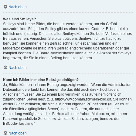
Nach oben
Was sind Smileys?
Smileys sind kleine Bilder, die benutzt werden können, um ein Gefühl
auszudrücken. Für jeden Smiley gibt es einen kurzen Code, z. B. bedeutet :)
fröhlich und :( traurig. Die Liste aller Smileys können Sie beim Verfassen eines
Beitrags sehen. Versuchen Sie bitte trotzdem, Smileys nicht zu häufig zu
benutzen, sie können einen Beitrag schnell unlesbar machen und ein
Moderator könnte deshalb Ihren Beitrag entsprechend überarbeiten oder gar
komplett löschen. Die Board-Administration kann auch die Anzahl der Smileys
begrenzen, die Sie in einem Beitrag benutzen können.
Nach oben
Kann ich Bilder in meine Beiträge einfügen?
Ja, Bilder können in Ihrem Beitrag angezeigt werden. Wenn die Administration
Dateianhänge erlaubt hat, können Sie das Bild auch direkt hochladen.
Ansonsten müssen Sie zu einem Bild verlinken, das auf einem öffentlich
zugänglichen Server liegt, z. B. http://www.domain.tld/mein-bild.gif. Sie können
weder Bilder verlinken, die sich auf Ihrem eigenen PC befinden (außer es ist
ein öffentlich zugänglicher Server), noch zu Bildern, die nur nach einer
Anmeldung verfügbar sind, z. B. Hotmail- oder Yahoo-Mailboxen, mit einem
Passwort geschützte Seiten usw. Um das Bild anzuzeigen, benutze den
BBCode-Tag „[img]“.
Nach oben