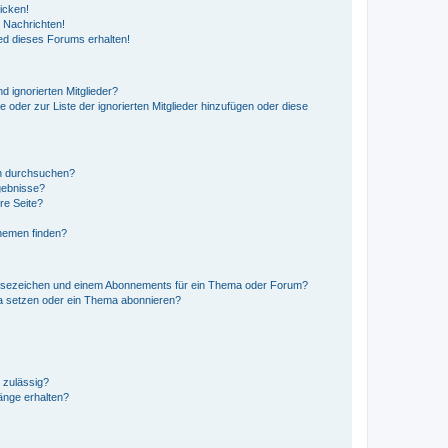
icken!
 Nachrichten!
ed dieses Forums erhalten!
d ignorierten Mitglieder?
e oder zur Liste der ignorierten Mitglieder hinzufügen oder diese
en durchsuchen?
gebnisse?
re Seite?
hemen finden?
esezeichen und einem Abonnements für ein Thema oder Forum?
a setzen oder ein Thema abonnieren?
 zulässig?
hänge erhalten?