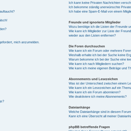
Ich kann keine Privaten Nachrichten versch
Ich bekomme ständig unerwünschte Private
auftaucht?
Ich habe eine Spam-E-Mail von einem Mitgli
alsch!
Freunde und ignorierte Mitglieder
Wozu benötige ich die Listen der Freunde un
rden?
Wie kann ich Mitglieder zur Liste der Freund
wieder aus den Listen entfernen?
fgefordert, mich anzumelden.
Die Foren durchsuchen
Wie kann ich ein Forum oder mehrere For
Weshalb erhalte ich bei der Suche keine Er
Warum bekomme ich bei der Suche eine lee
Wie kann ich nach Mitgliedern suchen?
Wie kann ich meine eigenen Beiträge und T
Abonnements und Lesezeichen
Was ist der Unterschied zwischen einem L
Wie kann ich ein Lesezeichen auf ein Them
Wie kann ich ein Forum abonnieren?
Wie deaktiviere ich meine Abonnements?
gs?
Dateianhänge
Welche Dateianhänge sind in diesem Forum
Kann ich eine Übersicht all meiner Dateian
phpBB betreffende Fragen