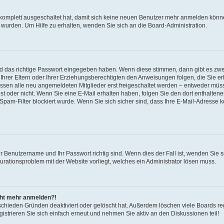
 komplett ausgeschaltet hat, damit sich keine neuen Benutzer mehr anmelden könne
 wurden. Um Hilfe zu erhalten, wenden Sie sich an die Board-Administration.
nd das richtige Passwort eingegeben haben. Wenn diese stimmen, dann gibt es zw
Ihrer Eltern oder Ihrer Erziehungsberechtigten den Anweisungen folgen, die Sie erh
üssen alle neu angemeldeten Mitglieder erst freigeschaltet werden – entweder müsse
 ist oder nicht. Wenn Sie eine E-Mail erhalten haben, folgen Sie den dort enthalte
pam-Filter blockiert wurde. Wenn Sie sich sicher sind, dass Ihre E-Mail-Adresse 
hr Benutzername und Ihr Passwort richtig sind. Wenn dies der Fall ist, wenden Sie
gurationsproblem mit der Website vorliegt, welches ein Administrator lösen muss.
icht mehr anmelden?!
schieden Gründen deaktiviert oder gelöscht hat. Außerdem löschen viele Boards reg
strieren Sie sich einfach erneut und nehmen Sie aktiv an den Diskussionen teil!