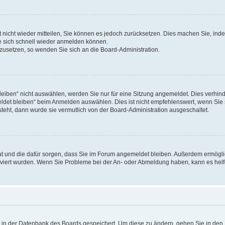
rt nicht wieder mitteilen, Sie können es jedoch zurücksetzen. Dies machen Sie, in
e sich schnell wieder anmelden können.
ckzusetzen, so wenden Sie sich an die Board-Administration.
ben“ nicht auswählen, werden Sie nur für eine Sitzung angemeldet. Dies verhinde
et bleiben“ beim Anmelden auswählen. Dies ist nicht empfehlenswert, wenn Sie s
steht, dann wurde sie vermutlich von der Board-Administration ausgeschaltet.
 hat und die dafür sorgen, dass Sie im Forum angemeldet bleiben. Außerdem ermögl
ktiviert wurden. Wenn Sie Probleme bei der An- oder Abmeldung haben, kann es hel
en in der Datenbank des Boards gespeichert. Um diese zu ändern, gehen Sie in den 