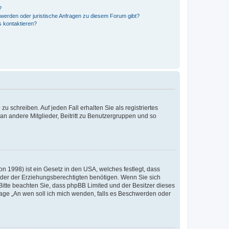
?
hwerden oder juristische Anfragen zu diesem Forum gibt?
s kontaktieren?
u schreiben. Auf jeden Fall erhalten Sie als registriertes
 an andere Mitglieder, Beitritt zu Benutzergruppen und so
n 1998) ist ein Gesetz in den USA, welches festlegt, dass
der der Erziehungsberechtigten benötigen. Wenn Sie sich
e. Bitte beachten Sie, dass phpBB Limited und der Besitzer dieses
Frage „An wen soll ich mich wenden, falls es Beschwerden oder