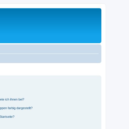
ete ich ihnen bei?
en farbig dargestellt?
tartseite?