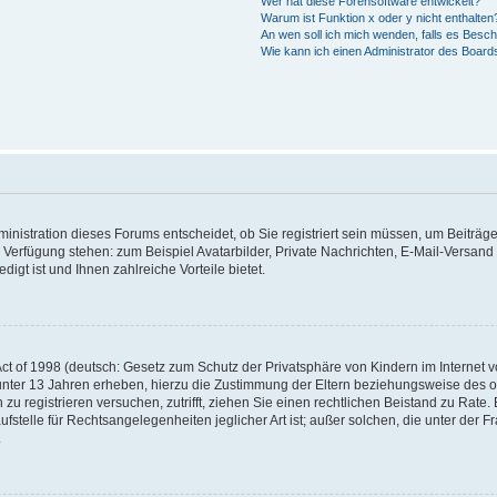
Wer hat diese Forensoftware entwickelt?
Warum ist Funktion x oder y nicht enthalten
An wen soll ich mich wenden, falls es Besc
Wie kann ich einen Administrator des Board
nistration dieses Forums entscheidet, ob Sie registriert sein müssen, um Beiträge z
ur Verfügung stehen: zum Beispiel Avatarbilder, Private Nachrichten, E-Mail-Versand
igt ist und Ihnen zahlreiche Vorteile bietet.
t of 1998 (deutsch: Gesetz zum Schutz der Privatsphäre von Kindern im Internet vo
unter 13 Jahren erheben, hierzu die Zustimmung der Eltern beziehungsweise des o
h zu registrieren versuchen, zutrifft, ziehen Sie einen rechtlichen Beistand zu Rat
stelle für Rechtsangelegenheiten jeglicher Art ist; außer solchen, die unter der 
.