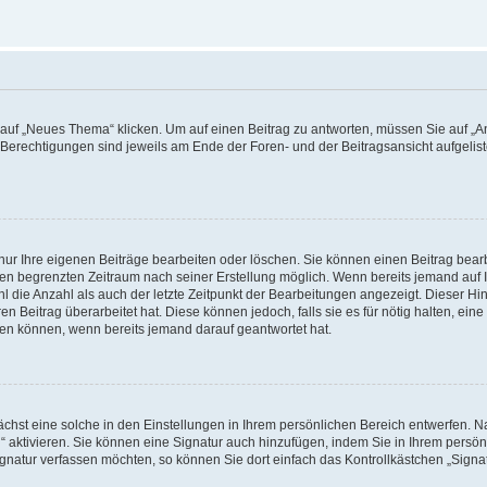
f „Neues Thema“ klicken. Um auf einen Beitrag zu antworten, müssen Sie auf „Ant
e Berechtigungen sind jeweils am Ende der Foren- und der Beitragsansicht aufgeliste
nur Ihre eigenen Beiträge bearbeiten oder löschen. Sie können einen Beitrag bear
nen begrenzten Zeitraum nach seiner Erstellung möglich. Wenn bereits jemand auf Ih
 die Anzahl als auch der letzte Zeitpunkt der Bearbeitungen angezeigt. Dieser Hi
 Beitrag überarbeitet hat. Diese können jedoch, falls sie es für nötig halten, eine 
hen können, wenn bereits jemand darauf geantwortet hat.
hst eine solche in den Einstellungen in Ihrem persönlichen Bereich entwerfen. Na
 aktivieren. Sie können eine Signatur auch hinzufügen, indem Sie in Ihrem persö
gnatur verfassen möchten, so können Sie dort einfach das Kontrollkästchen „Signa