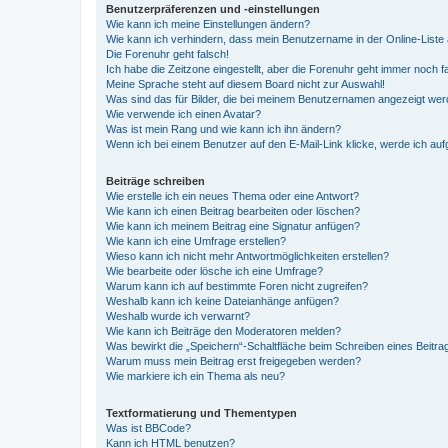
Benutzerpräferenzen und -einstellungen
Wie kann ich meine Einstellungen ändern?
Wie kann ich verhindern, dass mein Benutzername in der Online-Liste 
Die Forenuhr geht falsch!
Ich habe die Zeitzone eingestellt, aber die Forenuhr geht immer noch f
Meine Sprache steht auf diesem Board nicht zur Auswahl!
Was sind das für Bilder, die bei meinem Benutzernamen angezeigt we
Wie verwende ich einen Avatar?
Was ist mein Rang und wie kann ich ihn ändern?
Wenn ich bei einem Benutzer auf den E-Mail-Link klicke, werde ich au
Beiträge schreiben
Wie erstelle ich ein neues Thema oder eine Antwort?
Wie kann ich einen Beitrag bearbeiten oder löschen?
Wie kann ich meinem Beitrag eine Signatur anfügen?
Wie kann ich eine Umfrage erstellen?
Wieso kann ich nicht mehr Antwortmöglichkeiten erstellen?
Wie bearbeite oder lösche ich eine Umfrage?
Warum kann ich auf bestimmte Foren nicht zugreifen?
Weshalb kann ich keine Dateianhänge anfügen?
Weshalb wurde ich verwarnt?
Wie kann ich Beiträge den Moderatoren melden?
Was bewirkt die „Speichern“-Schaltfläche beim Schreiben eines Beitra
Warum muss mein Beitrag erst freigegeben werden?
Wie markiere ich ein Thema als neu?
Textformatierung und Thementypen
Was ist BBCode?
Kann ich HTML benutzen?