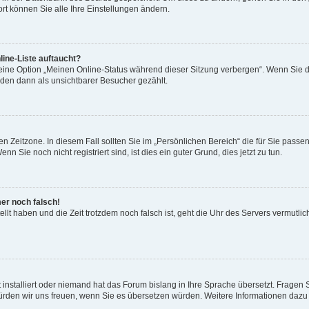
rt können Sie alle Ihre Einstellungen ändern.
ine-Liste auftaucht?
 eine Option „Meinen Online-Status während dieser Sitzung verbergen“. Wenn Sie d
rden dann als unsichtbarer Besucher gezählt.
n Zeitzone. In diesem Fall sollten Sie im „Persönlichen Bereich“ die für Sie passend
 Sie noch nicht registriert sind, ist dies ein guter Grund, dies jetzt zu tun.
mer noch falsch!
ellt haben und die Zeit trotzdem noch falsch ist, geht die Uhr des Servers vermutlic
 installiert oder niemand hat das Forum bislang in Ihre Sprache übersetzt. Fragen 
t, würden wir uns freuen, wenn Sie es übersetzen würden. Weitere Informationen da