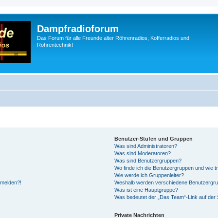
Dampfradioforum
Das Forum für alle Freunde alter Röhrenradios, Kofferradios und
Röhrentechnik!
Benutzer-Stufen und Gruppen
Was sind Administratoren?
Was sind Moderatoren?
Was sind Benutzergruppen?
Wo finde ich die Benutzergruppen und wie tr
Wie werde ich Gruppenleiter?
anmelden?!
Weshalb werden verschiedene Benutzergrupp
Was ist eine Hauptgruppe?
Was bedeutet der „Das Team“-Link auf der S
Private Nachrichten