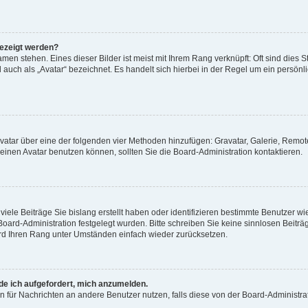
gezeigt werden?
men stehen. Eines dieser Bilder ist meist mit Ihrem Rang verknüpft: Oft sind dies S
auch als „Avatar“ bezeichnet. Es handelt sich hierbei in der Regel um ein persönl
 Avatar über eine der folgenden vier Methoden hinzufügen: Gravatar, Galerie, Rem
inen Avatar benutzen können, sollten Sie die Board-Administration kontaktieren.
iele Beiträge Sie bislang erstellt haben oder identifizieren bestimmte Benutzer
 Board-Administration festgelegt wurden. Bitte schreiben Sie keine sinnlosen Beit
wird Ihren Rang unter Umständen einfach wieder zurücksetzen.
rde ich aufgefordert, mich anzumelden.
ion für Nachrichten an andere Benutzer nutzen, falls diese von der Board-Administ