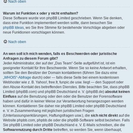
Nach oben
Warum ist Funktion x oder y nicht enthalten?
Diese Software wurde von phpBB Limited geschrieben. Wenn Sie denken,
dass eine Funktion implementiert werden sollte, dann besuchen Sie
phpBB Ideas
, wo Sie Ihre Stimme für bestehende Vorschläge abgeben oder
neue Funktionen vorschlagen können.
Nach oben
An wen soll ich mich wenden, falls es Beschwerden oder juristische
Anfragen zu diesem Forum gibt?
Jeder Administrator, der auf der „Das Team“-Seite aufgeführt ist, ist ein
geeigneter Kontakt für Ihre Beschwerde. Wenn Sie so keine Antwort erhalten,
sollten Sie den Besitzer der Domain kontaktieren (führen Sie dazu eine
„WHOIS“-Abfrage
durch) oder — falls diese Seite bei einem kostenlosen
Webhoster wie z. B. Yahoo!, free.fr, funpic.de usw. liegt — den Support oder
den Abuse-Kontakt des betreffenden Dienstes. Bitte beachten Sie, dass phpBB
Limited (phpBB.com) und phpBB Deutschland e. V. (phpBB.de)
absolut keinen
Einfluss
auf die Benutzung oder den oder die Benutzer der Forensoftware
haben und dafür in keiner Weise zur Verantwortung herangezogen werden
können. Kontaktieren Sie daher nie phpBB Limited oder phpBB Deutschland
e. V. in Zusammenhang mit jeglichen juristischen Fragen
(Unterlassungserklärungen, Haftungsfragen usw.), die
sich nicht direkt
auf die
Website phpbb.com, phpbb.de oder die phpBB-Software selbst beziehen. Falls
Sie phpBB Limited oder phpBB Deutschland e. V. E-Mails schreiben, die die
Softwarenutzung durch Dritte
betreffen, so werden Sie, wenn überhaupt,