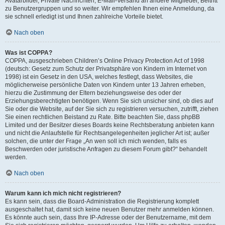
Avatarbilder, Private Nachrichten, E-Mail-Versand an andere Mitglieder, Beitritt
zu Benutzergruppen und so weiter. Wir empfehlen Ihnen eine Anmeldung, da
sie schnell erledigt ist und Ihnen zahlreiche Vorteile bietet.
Nach oben
Was ist COPPA?
COPPA, ausgeschrieben Children’s Online Privacy Protection Act of 1998
(deutsch: Gesetz zum Schutz der Privatsphäre von Kindern im Internet von
1998) ist ein Gesetz in den USA, welches festlegt, dass Websites, die
möglicherweise persönliche Daten von Kindern unter 13 Jahren erheben,
hierzu die Zustimmung der Eltern beziehungsweise des oder der
Erziehungsberechtigten benötigen. Wenn Sie sich unsicher sind, ob dies auf
Sie oder die Website, auf der Sie sich zu registrieren versuchen, zutrifft, ziehen
Sie einen rechtlichen Beistand zu Rate. Bitte beachten Sie, dass phpBB
Limited und der Besitzer dieses Boards keine Rechtsberatung anbieten kann
und nicht die Anlaufstelle für Rechtsangelegenheiten jeglicher Art ist; außer
solchen, die unter der Frage „An wen soll ich mich wenden, falls es
Beschwerden oder juristische Anfragen zu diesem Forum gibt?“ behandelt
werden.
Nach oben
Warum kann ich mich nicht registrieren?
Es kann sein, dass die Board-Administration die Registrierung komplett
ausgeschaltet hat, damit sich keine neuen Benutzer mehr anmelden können.
Es könnte auch sein, dass Ihre IP-Adresse oder der Benutzername, mit dem