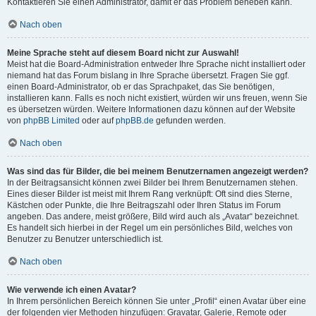
Kontaktieren Sie einen Administrator, damit er das Problem beheben kann.
Nach oben
Meine Sprache steht auf diesem Board nicht zur Auswahl!
Meist hat die Board-Administration entweder Ihre Sprache nicht installiert oder
niemand hat das Forum bislang in Ihre Sprache übersetzt. Fragen Sie ggf.
einen Board-Administrator, ob er das Sprachpaket, das Sie benötigen,
installieren kann. Falls es noch nicht existiert, würden wir uns freuen, wenn Sie
es übersetzen würden. Weitere Informationen dazu können auf der Website
von
phpBB Limited
oder auf
phpBB.de
gefunden werden.
Nach oben
Was sind das für Bilder, die bei meinem Benutzernamen angezeigt werden?
In der Beitragsansicht können zwei Bilder bei Ihrem Benutzernamen stehen.
Eines dieser Bilder ist meist mit Ihrem Rang verknüpft: Oft sind dies Sterne,
Kästchen oder Punkte, die Ihre Beitragszahl oder Ihren Status im Forum
angeben. Das andere, meist größere, Bild wird auch als „Avatar“ bezeichnet.
Es handelt sich hierbei in der Regel um ein persönliches Bild, welches von
Benutzer zu Benutzer unterschiedlich ist.
Nach oben
Wie verwende ich einen Avatar?
In Ihrem persönlichen Bereich können Sie unter „Profil“ einen Avatar über eine
der folgenden vier Methoden hinzufügen: Gravatar, Galerie, Remote oder