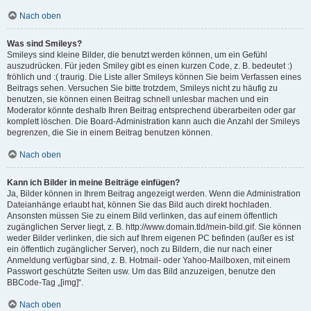
Nach oben
Was sind Smileys?
Smileys sind kleine Bilder, die benutzt werden können, um ein Gefühl
auszudrücken. Für jeden Smiley gibt es einen kurzen Code, z. B. bedeutet :)
fröhlich und :( traurig. Die Liste aller Smileys können Sie beim Verfassen eines
Beitrags sehen. Versuchen Sie bitte trotzdem, Smileys nicht zu häufig zu
benutzen, sie können einen Beitrag schnell unlesbar machen und ein
Moderator könnte deshalb Ihren Beitrag entsprechend überarbeiten oder gar
komplett löschen. Die Board-Administration kann auch die Anzahl der Smileys
begrenzen, die Sie in einem Beitrag benutzen können.
Nach oben
Kann ich Bilder in meine Beiträge einfügen?
Ja, Bilder können in Ihrem Beitrag angezeigt werden. Wenn die Administration
Dateianhänge erlaubt hat, können Sie das Bild auch direkt hochladen.
Ansonsten müssen Sie zu einem Bild verlinken, das auf einem öffentlich
zugänglichen Server liegt, z. B. http://www.domain.tld/mein-bild.gif. Sie können
weder Bilder verlinken, die sich auf Ihrem eigenen PC befinden (außer es ist
ein öffentlich zugänglicher Server), noch zu Bildern, die nur nach einer
Anmeldung verfügbar sind, z. B. Hotmail- oder Yahoo-Mailboxen, mit einem
Passwort geschützte Seiten usw. Um das Bild anzuzeigen, benutze den
BBCode-Tag „[img]“.
Nach oben