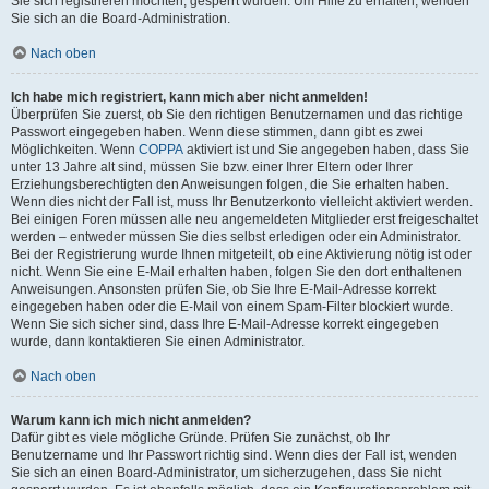
Sie sich registrieren möchten, gesperrt wurden. Um Hilfe zu erhalten, wenden
Sie sich an die Board-Administration.
Nach oben
Ich habe mich registriert, kann mich aber nicht anmelden!
Überprüfen Sie zuerst, ob Sie den richtigen Benutzernamen und das richtige
Passwort eingegeben haben. Wenn diese stimmen, dann gibt es zwei
Möglichkeiten. Wenn
COPPA
aktiviert ist und Sie angegeben haben, dass Sie
unter 13 Jahre alt sind, müssen Sie bzw. einer Ihrer Eltern oder Ihrer
Erziehungsberechtigten den Anweisungen folgen, die Sie erhalten haben.
Wenn dies nicht der Fall ist, muss Ihr Benutzerkonto vielleicht aktiviert werden.
Bei einigen Foren müssen alle neu angemeldeten Mitglieder erst freigeschaltet
werden – entweder müssen Sie dies selbst erledigen oder ein Administrator.
Bei der Registrierung wurde Ihnen mitgeteilt, ob eine Aktivierung nötig ist oder
nicht. Wenn Sie eine E-Mail erhalten haben, folgen Sie den dort enthaltenen
Anweisungen. Ansonsten prüfen Sie, ob Sie Ihre E-Mail-Adresse korrekt
eingegeben haben oder die E-Mail von einem Spam-Filter blockiert wurde.
Wenn Sie sich sicher sind, dass Ihre E-Mail-Adresse korrekt eingegeben
wurde, dann kontaktieren Sie einen Administrator.
Nach oben
Warum kann ich mich nicht anmelden?
Dafür gibt es viele mögliche Gründe. Prüfen Sie zunächst, ob Ihr
Benutzername und Ihr Passwort richtig sind. Wenn dies der Fall ist, wenden
Sie sich an einen Board-Administrator, um sicherzugehen, dass Sie nicht