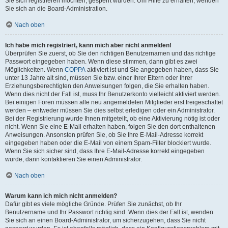
Sie sich registrieren möchten, gesperrt wurden. Um Hilfe zu erhalten, wenden
Sie sich an die Board-Administration.
Nach oben
Ich habe mich registriert, kann mich aber nicht anmelden!
Überprüfen Sie zuerst, ob Sie den richtigen Benutzernamen und das richtige
Passwort eingegeben haben. Wenn diese stimmen, dann gibt es zwei
Möglichkeiten. Wenn
COPPA
aktiviert ist und Sie angegeben haben, dass Sie
unter 13 Jahre alt sind, müssen Sie bzw. einer Ihrer Eltern oder Ihrer
Erziehungsberechtigten den Anweisungen folgen, die Sie erhalten haben.
Wenn dies nicht der Fall ist, muss Ihr Benutzerkonto vielleicht aktiviert werden.
Bei einigen Foren müssen alle neu angemeldeten Mitglieder erst freigeschaltet
werden – entweder müssen Sie dies selbst erledigen oder ein Administrator.
Bei der Registrierung wurde Ihnen mitgeteilt, ob eine Aktivierung nötig ist oder
nicht. Wenn Sie eine E-Mail erhalten haben, folgen Sie den dort enthaltenen
Anweisungen. Ansonsten prüfen Sie, ob Sie Ihre E-Mail-Adresse korrekt
eingegeben haben oder die E-Mail von einem Spam-Filter blockiert wurde.
Wenn Sie sich sicher sind, dass Ihre E-Mail-Adresse korrekt eingegeben
wurde, dann kontaktieren Sie einen Administrator.
Nach oben
Warum kann ich mich nicht anmelden?
Dafür gibt es viele mögliche Gründe. Prüfen Sie zunächst, ob Ihr
Benutzername und Ihr Passwort richtig sind. Wenn dies der Fall ist, wenden
Sie sich an einen Board-Administrator, um sicherzugehen, dass Sie nicht