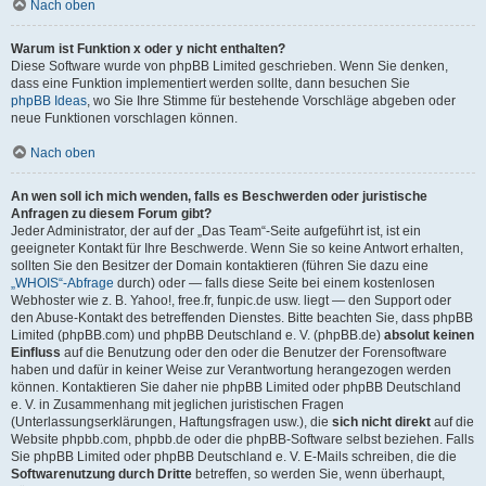
Nach oben
Warum ist Funktion x oder y nicht enthalten?
Diese Software wurde von phpBB Limited geschrieben. Wenn Sie denken,
dass eine Funktion implementiert werden sollte, dann besuchen Sie
phpBB Ideas
, wo Sie Ihre Stimme für bestehende Vorschläge abgeben oder
neue Funktionen vorschlagen können.
Nach oben
An wen soll ich mich wenden, falls es Beschwerden oder juristische
Anfragen zu diesem Forum gibt?
Jeder Administrator, der auf der „Das Team“-Seite aufgeführt ist, ist ein
geeigneter Kontakt für Ihre Beschwerde. Wenn Sie so keine Antwort erhalten,
sollten Sie den Besitzer der Domain kontaktieren (führen Sie dazu eine
„WHOIS“-Abfrage
durch) oder — falls diese Seite bei einem kostenlosen
Webhoster wie z. B. Yahoo!, free.fr, funpic.de usw. liegt — den Support oder
den Abuse-Kontakt des betreffenden Dienstes. Bitte beachten Sie, dass phpBB
Limited (phpBB.com) und phpBB Deutschland e. V. (phpBB.de)
absolut keinen
Einfluss
auf die Benutzung oder den oder die Benutzer der Forensoftware
haben und dafür in keiner Weise zur Verantwortung herangezogen werden
können. Kontaktieren Sie daher nie phpBB Limited oder phpBB Deutschland
e. V. in Zusammenhang mit jeglichen juristischen Fragen
(Unterlassungserklärungen, Haftungsfragen usw.), die
sich nicht direkt
auf die
Website phpbb.com, phpbb.de oder die phpBB-Software selbst beziehen. Falls
Sie phpBB Limited oder phpBB Deutschland e. V. E-Mails schreiben, die die
Softwarenutzung durch Dritte
betreffen, so werden Sie, wenn überhaupt,