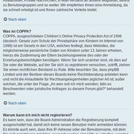
Avatarbilder, Private Nachrichten, E-Mail-Versand an andere Mitglieder, Beitritt
zu Benutzergruppen und so weiter. Wir empfehlen Ihnen eine Anmeldung, da
sie schnell erledigt ist und Ihnen zahlreiche Vorteile bietet.
Nach oben
Was ist COPPA?
COPPA, ausgeschrieben Children’s Online Privacy Protection Act of 1998
(deutsch: Gesetz zum Schutz der Privatsphäre von Kindern im Internet von
1998) ist ein Gesetz in den USA, welches festlegt, dass Websites, die
möglicherweise persönliche Daten von Kindern unter 13 Jahren erheben,
hierzu die Zustimmung der Eltern beziehungsweise des oder der
Erziehungsberechtigten benötigen. Wenn Sie sich unsicher sind, ob dies auf
Sie oder die Website, auf der Sie sich zu registrieren versuchen, zutrifft, ziehen
Sie einen rechtlichen Beistand zu Rate. Bitte beachten Sie, dass phpBB
Limited und der Besitzer dieses Boards keine Rechtsberatung anbieten kann
und nicht die Anlaufstelle für Rechtsangelegenheiten jeglicher Art ist; außer
solchen, die unter der Frage „An wen soll ich mich wenden, falls es
Beschwerden oder juristische Anfragen zu diesem Forum gibt?“ behandelt
werden.
Nach oben
Warum kann ich mich nicht registrieren?
Es kann sein, dass die Board-Administration die Registrierung komplett
ausgeschaltet hat, damit sich keine neuen Benutzer mehr anmelden können.
Es könnte auch sein, dass Ihre IP-Adresse oder der Benutzername, mit dem