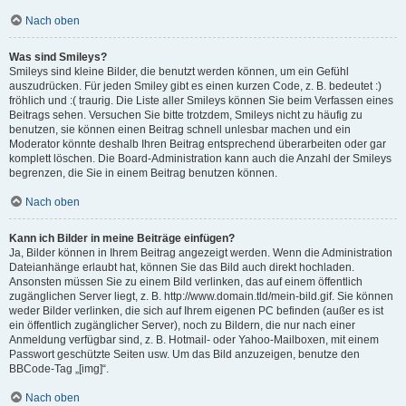
Nach oben
Was sind Smileys?
Smileys sind kleine Bilder, die benutzt werden können, um ein Gefühl
auszudrücken. Für jeden Smiley gibt es einen kurzen Code, z. B. bedeutet :)
fröhlich und :( traurig. Die Liste aller Smileys können Sie beim Verfassen eines
Beitrags sehen. Versuchen Sie bitte trotzdem, Smileys nicht zu häufig zu
benutzen, sie können einen Beitrag schnell unlesbar machen und ein
Moderator könnte deshalb Ihren Beitrag entsprechend überarbeiten oder gar
komplett löschen. Die Board-Administration kann auch die Anzahl der Smileys
begrenzen, die Sie in einem Beitrag benutzen können.
Nach oben
Kann ich Bilder in meine Beiträge einfügen?
Ja, Bilder können in Ihrem Beitrag angezeigt werden. Wenn die Administration
Dateianhänge erlaubt hat, können Sie das Bild auch direkt hochladen.
Ansonsten müssen Sie zu einem Bild verlinken, das auf einem öffentlich
zugänglichen Server liegt, z. B. http://www.domain.tld/mein-bild.gif. Sie können
weder Bilder verlinken, die sich auf Ihrem eigenen PC befinden (außer es ist
ein öffentlich zugänglicher Server), noch zu Bildern, die nur nach einer
Anmeldung verfügbar sind, z. B. Hotmail- oder Yahoo-Mailboxen, mit einem
Passwort geschützte Seiten usw. Um das Bild anzuzeigen, benutze den
BBCode-Tag „[img]“.
Nach oben