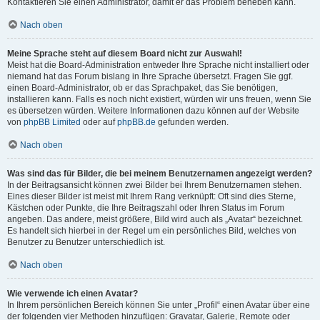
Kontaktieren Sie einen Administrator, damit er das Problem beheben kann.
Nach oben
Meine Sprache steht auf diesem Board nicht zur Auswahl!
Meist hat die Board-Administration entweder Ihre Sprache nicht installiert oder
niemand hat das Forum bislang in Ihre Sprache übersetzt. Fragen Sie ggf.
einen Board-Administrator, ob er das Sprachpaket, das Sie benötigen,
installieren kann. Falls es noch nicht existiert, würden wir uns freuen, wenn Sie
es übersetzen würden. Weitere Informationen dazu können auf der Website
von
phpBB Limited
oder auf
phpBB.de
gefunden werden.
Nach oben
Was sind das für Bilder, die bei meinem Benutzernamen angezeigt werden?
In der Beitragsansicht können zwei Bilder bei Ihrem Benutzernamen stehen.
Eines dieser Bilder ist meist mit Ihrem Rang verknüpft: Oft sind dies Sterne,
Kästchen oder Punkte, die Ihre Beitragszahl oder Ihren Status im Forum
angeben. Das andere, meist größere, Bild wird auch als „Avatar“ bezeichnet.
Es handelt sich hierbei in der Regel um ein persönliches Bild, welches von
Benutzer zu Benutzer unterschiedlich ist.
Nach oben
Wie verwende ich einen Avatar?
In Ihrem persönlichen Bereich können Sie unter „Profil“ einen Avatar über eine
der folgenden vier Methoden hinzufügen: Gravatar, Galerie, Remote oder