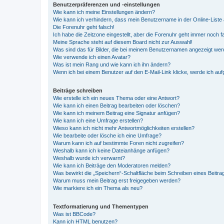
Benutzerpräferenzen und -einstellungen
Wie kann ich meine Einstellungen ändern?
Wie kann ich verhindern, dass mein Benutzername in der Online-Liste 
Die Forenuhr geht falsch!
Ich habe die Zeitzone eingestellt, aber die Forenuhr geht immer noch f
Meine Sprache steht auf diesem Board nicht zur Auswahl!
Was sind das für Bilder, die bei meinem Benutzernamen angezeigt we
Wie verwende ich einen Avatar?
Was ist mein Rang und wie kann ich ihn ändern?
Wenn ich bei einem Benutzer auf den E-Mail-Link klicke, werde ich au
Beiträge schreiben
Wie erstelle ich ein neues Thema oder eine Antwort?
Wie kann ich einen Beitrag bearbeiten oder löschen?
Wie kann ich meinem Beitrag eine Signatur anfügen?
Wie kann ich eine Umfrage erstellen?
Wieso kann ich nicht mehr Antwortmöglichkeiten erstellen?
Wie bearbeite oder lösche ich eine Umfrage?
Warum kann ich auf bestimmte Foren nicht zugreifen?
Weshalb kann ich keine Dateianhänge anfügen?
Weshalb wurde ich verwarnt?
Wie kann ich Beiträge den Moderatoren melden?
Was bewirkt die „Speichern“-Schaltfläche beim Schreiben eines Beitra
Warum muss mein Beitrag erst freigegeben werden?
Wie markiere ich ein Thema als neu?
Textformatierung und Thementypen
Was ist BBCode?
Kann ich HTML benutzen?