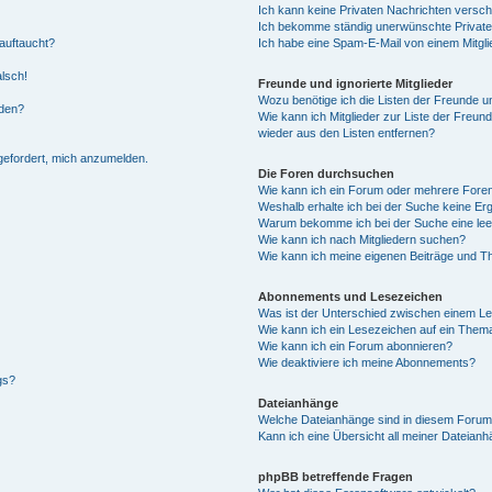
Ich kann keine Privaten Nachrichten versch
Ich bekomme ständig unerwünschte Private
auftaucht?
Ich habe eine Spam-E-Mail von einem Mitgli
alsch!
Freunde und ignorierte Mitglieder
Wozu benötige ich die Listen der Freunde un
rden?
Wie kann ich Mitglieder zur Liste der Freund
wieder aus den Listen entfernen?
fgefordert, mich anzumelden.
Die Foren durchsuchen
Wie kann ich ein Forum oder mehrere For
Weshalb erhalte ich bei der Suche keine Er
Warum bekomme ich bei der Suche eine lee
Wie kann ich nach Mitgliedern suchen?
Wie kann ich meine eigenen Beiträge und T
Abonnements und Lesezeichen
Was ist der Unterschied zwischen einem L
Wie kann ich ein Lesezeichen auf ein Them
Wie kann ich ein Forum abonnieren?
Wie deaktiviere ich meine Abonnements?
gs?
Dateianhänge
Welche Dateianhänge sind in diesem Forum
Kann ich eine Übersicht all meiner Dateian
phpBB betreffende Fragen