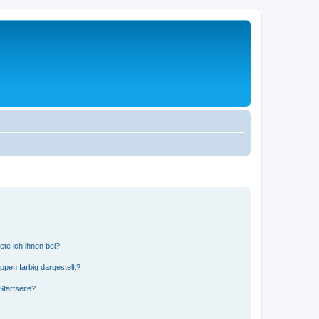
ete ich ihnen bei?
en farbig dargestellt?
tartseite?