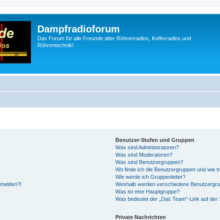
Dampfradioforum
Das Forum für alle Freunde alter Röhrenradios, Kofferradios und
Röhrentechnik!
Benutzer-Stufen und Gruppen
Was sind Administratoren?
Was sind Moderatoren?
Was sind Benutzergruppen?
Wo finde ich die Benutzergruppen und wie tr
Wie werde ich Gruppenleiter?
anmelden?!
Weshalb werden verschiedene Benutzergrupp
Was ist eine Hauptgruppe?
Was bedeutet der „Das Team“-Link auf der S
Private Nachrichten