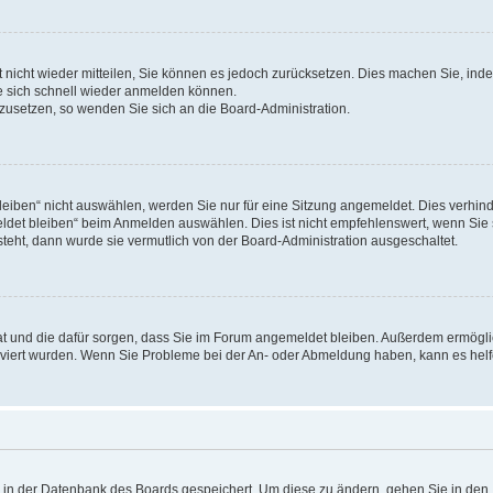
rt nicht wieder mitteilen, Sie können es jedoch zurücksetzen. Dies machen Sie, in
e sich schnell wieder anmelden können.
ckzusetzen, so wenden Sie sich an die Board-Administration.
ben“ nicht auswählen, werden Sie nur für eine Sitzung angemeldet. Dies verhinde
et bleiben“ beim Anmelden auswählen. Dies ist nicht empfehlenswert, wenn Sie s
steht, dann wurde sie vermutlich von der Board-Administration ausgeschaltet.
 hat und die dafür sorgen, dass Sie im Forum angemeldet bleiben. Außerdem ermögl
ktiviert wurden. Wenn Sie Probleme bei der An- oder Abmeldung haben, kann es hel
en in der Datenbank des Boards gespeichert. Um diese zu ändern, gehen Sie in den 