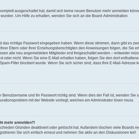
 komplett ausgeschaltet hat, damit sich keine neuen Benutzer mehr anmelden könne
 wurden. Um Hilfe zu erhalten, wenden Sie sich an die Board-Administration.
nd das richtige Passwort eingegeben haben. Wenn diese stimmen, dann gibt es zw
Ihrer Eltern oder Ihrer Erziehungsberechtigten den Anweisungen folgen, die Sie erh
üssen alle neu angemeldeten Mitglieder erst freigeschaltet werden – entweder müsse
 ist oder nicht. Wenn Sie eine E-Mail erhalten haben, folgen Sie den dort enthalte
pam-Filter blockiert wurde. Wenn Sie sich sicher sind, dass Ihre E-Mail-Adresse 
hr Benutzername und Ihr Passwort richtig sind. Wenn dies der Fall ist, wenden Sie
gurationsproblem mit der Website vorliegt, welches ein Administrator lösen muss.
icht mehr anmelden?!
schieden Gründen deaktiviert oder gelöscht hat. Außerdem löschen viele Boards reg
strieren Sie sich einfach erneut und nehmen Sie aktiv an den Diskussionen teil!