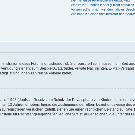
Wer hat diese Forensoftware entwickelt?
Warum ist Funktion x oder y nicht enthalten
An wen soll ich mich wenden, falls es Besc
Wie kann ich einen Administrator des Board
nistration dieses Forums entscheidet, ob Sie registriert sein müssen, um Beiträge z
ur Verfügung stehen: zum Beispiel Avatarbilder, Private Nachrichten, E-Mail-Versand
igt ist und Ihnen zahlreiche Vorteile bietet.
t of 1998 (deutsch: Gesetz zum Schutz der Privatsphäre von Kindern im Internet vo
unter 13 Jahren erheben, hierzu die Zustimmung der Eltern beziehungsweise des o
h zu registrieren versuchen, zutrifft, ziehen Sie einen rechtlichen Beistand zu Rat
stelle für Rechtsangelegenheiten jeglicher Art ist; außer solchen, die unter der 
.