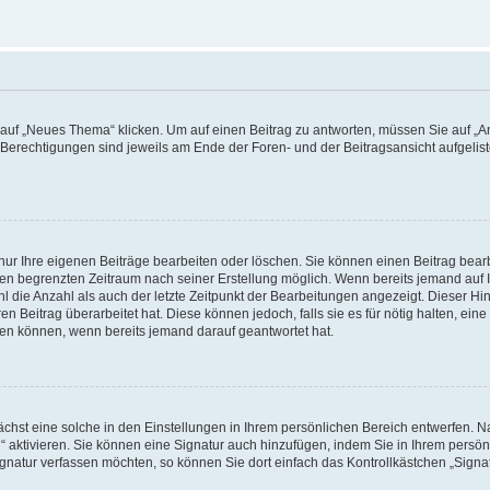
f „Neues Thema“ klicken. Um auf einen Beitrag zu antworten, müssen Sie auf „Ant
e Berechtigungen sind jeweils am Ende der Foren- und der Beitragsansicht aufgeliste
nur Ihre eigenen Beiträge bearbeiten oder löschen. Sie können einen Beitrag bear
nen begrenzten Zeitraum nach seiner Erstellung möglich. Wenn bereits jemand auf Ih
 die Anzahl als auch der letzte Zeitpunkt der Bearbeitungen angezeigt. Dieser Hi
 Beitrag überarbeitet hat. Diese können jedoch, falls sie es für nötig halten, eine 
hen können, wenn bereits jemand darauf geantwortet hat.
hst eine solche in den Einstellungen in Ihrem persönlichen Bereich entwerfen. Na
 aktivieren. Sie können eine Signatur auch hinzufügen, indem Sie in Ihrem persö
gnatur verfassen möchten, so können Sie dort einfach das Kontrollkästchen „Signa