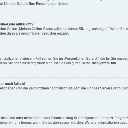
rt können Sie alle Ihre Einstellungen ändern.
ine-Liste auftaucht?
 eine Option „Meinen Online-Status während dieser Sitzung verbergen“. Wenn Sie d
rden dann als unsichtbarer Besucher gezählt.
n Zeitzone. In diesem Fall sollten Sie im „Persönlichen Bereich“ die für Sie passend
 Sie noch nicht registriert sind, ist dies ein guter Grund, dies jetzt zu tun.
mer noch falsch!
ellt haben und die Zeit trotzdem noch falsch ist, geht die Uhr des Servers vermutlic
 installiert oder niemand hat das Forum bislang in Ihre Sprache übersetzt. Fragen 
t, würden wir uns freuen, wenn Sie es übersetzen würden. Weitere Informationen da