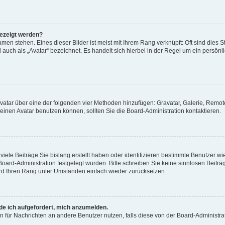
gezeigt werden?
men stehen. Eines dieser Bilder ist meist mit Ihrem Rang verknüpft: Oft sind dies S
auch als „Avatar“ bezeichnet. Es handelt sich hierbei in der Regel um ein persönl
 Avatar über eine der folgenden vier Methoden hinzufügen: Gravatar, Galerie, Rem
inen Avatar benutzen können, sollten Sie die Board-Administration kontaktieren.
iele Beiträge Sie bislang erstellt haben oder identifizieren bestimmte Benutzer
 Board-Administration festgelegt wurden. Bitte schreiben Sie keine sinnlosen Beit
wird Ihren Rang unter Umständen einfach wieder zurücksetzen.
rde ich aufgefordert, mich anzumelden.
ion für Nachrichten an andere Benutzer nutzen, falls diese von der Board-Administ