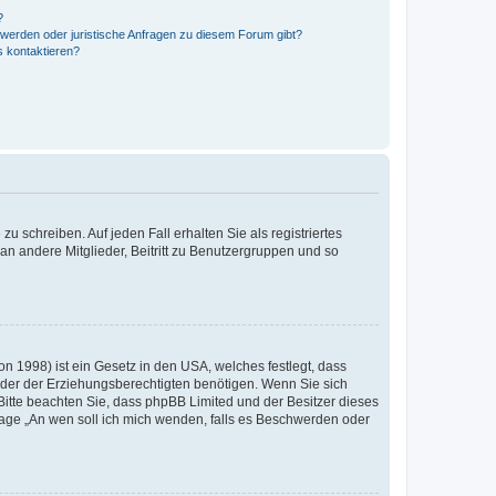
?
hwerden oder juristische Anfragen zu diesem Forum gibt?
s kontaktieren?
u schreiben. Auf jeden Fall erhalten Sie als registriertes
 an andere Mitglieder, Beitritt zu Benutzergruppen und so
n 1998) ist ein Gesetz in den USA, welches festlegt, dass
der der Erziehungsberechtigten benötigen. Wenn Sie sich
e. Bitte beachten Sie, dass phpBB Limited und der Besitzer dieses
Frage „An wen soll ich mich wenden, falls es Beschwerden oder