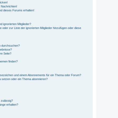
icken!
 Nachrichten!
ed dieses Forums erhalten!
d ignorierten Mitglieder?
e oder zur Liste der ignorierten Mitglieder hinzufügen oder diese
en durchsuchen?
gebnisse?
re Seite?
hemen finden?
esezeichen und einem Abonnements für ein Thema oder Forum?
a setzen oder ein Thema abonnieren?
 zulässig?
hänge erhalten?