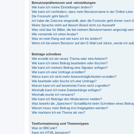
Benutzerpräferenzen und -einstellungen
Wie kann ich meine Einstellungen ändern?
Wie kann ich verhindern, dass mein Benutzername in der Online-Liste 
Die Forenuhr geht falsch!
Ich habe die Zeitzone eingestellt, aber die Forenuhr geht immer noch f
Meine Sprache steht auf diesem Board nicht zur Auswahl!
Was sind das für Bilder, die bei meinem Benutzernamen angezeigt we
Wie verwende ich einen Avatar?
Was ist mein Rang und wie kann ich ihn ändern?
Wenn ich bei einem Benutzer auf den E-Mail-Link klicke, werde ich au
Beiträge schreiben
Wie erstelle ich ein neues Thema oder eine Antwort?
Wie kann ich einen Beitrag bearbeiten oder löschen?
Wie kann ich meinem Beitrag eine Signatur anfügen?
Wie kann ich eine Umfrage erstellen?
Wieso kann ich nicht mehr Antwortmöglichkeiten erstellen?
Wie bearbeite oder lösche ich eine Umfrage?
Warum kann ich auf bestimmte Foren nicht zugreifen?
Weshalb kann ich keine Dateianhänge anfügen?
Weshalb wurde ich verwarnt?
Wie kann ich Beiträge den Moderatoren melden?
Was bewirkt die „Speichern“-Schaltfläche beim Schreiben eines Beitra
Warum muss mein Beitrag erst freigegeben werden?
Wie markiere ich ein Thema als neu?
Textformatierung und Thementypen
Was ist BBCode?
Kann ich HTML benutzen?