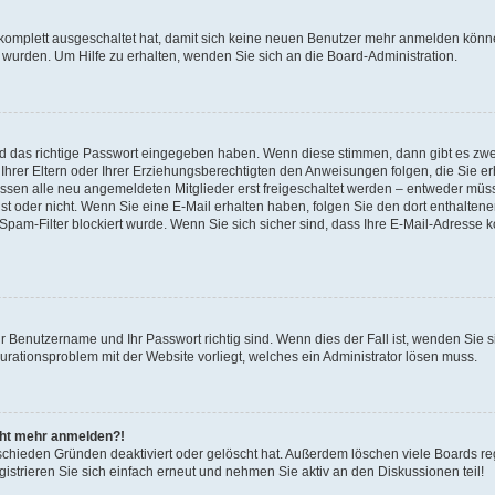
 komplett ausgeschaltet hat, damit sich keine neuen Benutzer mehr anmelden könne
 wurden. Um Hilfe zu erhalten, wenden Sie sich an die Board-Administration.
nd das richtige Passwort eingegeben haben. Wenn diese stimmen, dann gibt es zw
Ihrer Eltern oder Ihrer Erziehungsberechtigten den Anweisungen folgen, die Sie erh
üssen alle neu angemeldeten Mitglieder erst freigeschaltet werden – entweder müsse
 ist oder nicht. Wenn Sie eine E-Mail erhalten haben, folgen Sie den dort enthalte
pam-Filter blockiert wurde. Wenn Sie sich sicher sind, dass Ihre E-Mail-Adresse 
hr Benutzername und Ihr Passwort richtig sind. Wenn dies der Fall ist, wenden Sie
gurationsproblem mit der Website vorliegt, welches ein Administrator lösen muss.
icht mehr anmelden?!
schieden Gründen deaktiviert oder gelöscht hat. Außerdem löschen viele Boards reg
strieren Sie sich einfach erneut und nehmen Sie aktiv an den Diskussionen teil!