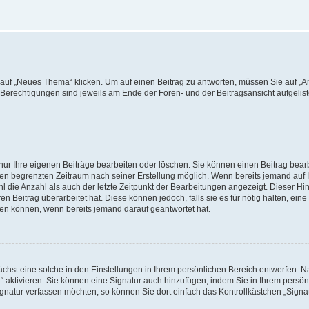
f „Neues Thema“ klicken. Um auf einen Beitrag zu antworten, müssen Sie auf „Ant
e Berechtigungen sind jeweils am Ende der Foren- und der Beitragsansicht aufgeliste
nur Ihre eigenen Beiträge bearbeiten oder löschen. Sie können einen Beitrag bear
nen begrenzten Zeitraum nach seiner Erstellung möglich. Wenn bereits jemand auf Ih
 die Anzahl als auch der letzte Zeitpunkt der Bearbeitungen angezeigt. Dieser Hi
 Beitrag überarbeitet hat. Diese können jedoch, falls sie es für nötig halten, eine 
hen können, wenn bereits jemand darauf geantwortet hat.
hst eine solche in den Einstellungen in Ihrem persönlichen Bereich entwerfen. Na
 aktivieren. Sie können eine Signatur auch hinzufügen, indem Sie in Ihrem persö
gnatur verfassen möchten, so können Sie dort einfach das Kontrollkästchen „Signa