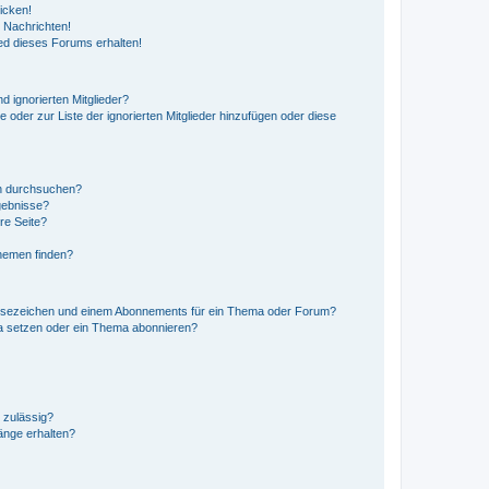
icken!
 Nachrichten!
ed dieses Forums erhalten!
d ignorierten Mitglieder?
e oder zur Liste der ignorierten Mitglieder hinzufügen oder diese
en durchsuchen?
gebnisse?
re Seite?
hemen finden?
esezeichen und einem Abonnements für ein Thema oder Forum?
a setzen oder ein Thema abonnieren?
 zulässig?
hänge erhalten?