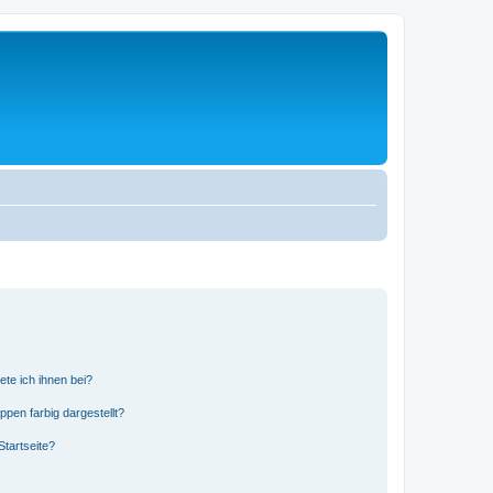
ete ich ihnen bei?
en farbig dargestellt?
tartseite?