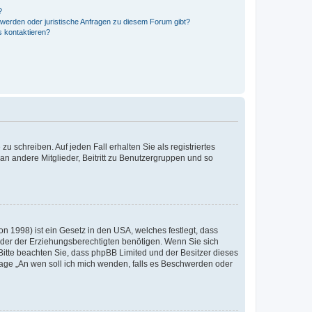
?
hwerden oder juristische Anfragen zu diesem Forum gibt?
s kontaktieren?
u schreiben. Auf jeden Fall erhalten Sie als registriertes
 an andere Mitglieder, Beitritt zu Benutzergruppen und so
n 1998) ist ein Gesetz in den USA, welches festlegt, dass
der der Erziehungsberechtigten benötigen. Wenn Sie sich
e. Bitte beachten Sie, dass phpBB Limited und der Besitzer dieses
Frage „An wen soll ich mich wenden, falls es Beschwerden oder