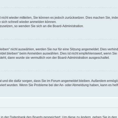
rt nicht wieder mitteilen, Sie können es jedoch zurücksetzen. Dies machen Sie, in
e sich schnell wieder anmelden können.
ckzusetzen, so wenden Sie sich an die Board-Administration.
ben“ nicht auswählen, werden Sie nur für eine Sitzung angemeldet. Dies verhinde
et bleiben“ beim Anmelden auswählen. Dies ist nicht empfehlenswert, wenn Sie s
steht, dann wurde sie vermutlich von der Board-Administration ausgeschaltet.
 hat und die dafür sorgen, dass Sie im Forum angemeldet bleiben. Außerdem ermögl
ktiviert wurden. Wenn Sie Probleme bei der An- oder Abmeldung haben, kann es hel
en in der Datenbank des Boards gespeichert. Um diese zu ändern, gehen Sie in den 