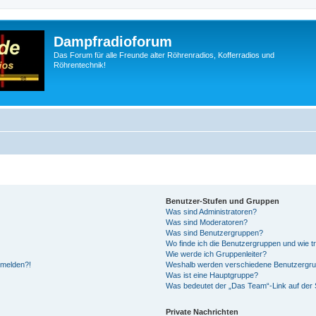
Dampfradioforum
Das Forum für alle Freunde alter Röhrenradios, Kofferradios und
Röhrentechnik!
Benutzer-Stufen und Gruppen
Was sind Administratoren?
Was sind Moderatoren?
Was sind Benutzergruppen?
Wo finde ich die Benutzergruppen und wie tr
Wie werde ich Gruppenleiter?
anmelden?!
Weshalb werden verschiedene Benutzergrupp
Was ist eine Hauptgruppe?
Was bedeutet der „Das Team“-Link auf der S
Private Nachrichten