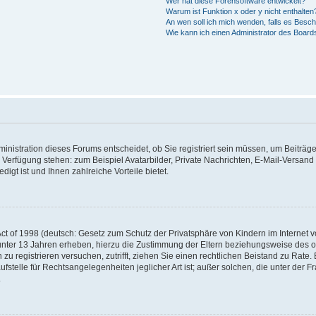
Wer hat diese Forensoftware entwickelt?
Warum ist Funktion x oder y nicht enthalten
An wen soll ich mich wenden, falls es Besc
Wie kann ich einen Administrator des Board
nistration dieses Forums entscheidet, ob Sie registriert sein müssen, um Beiträge z
ur Verfügung stehen: zum Beispiel Avatarbilder, Private Nachrichten, E-Mail-Versand
igt ist und Ihnen zahlreiche Vorteile bietet.
t of 1998 (deutsch: Gesetz zum Schutz der Privatsphäre von Kindern im Internet vo
unter 13 Jahren erheben, hierzu die Zustimmung der Eltern beziehungsweise des o
h zu registrieren versuchen, zutrifft, ziehen Sie einen rechtlichen Beistand zu Rat
stelle für Rechtsangelegenheiten jeglicher Art ist; außer solchen, die unter der 
.