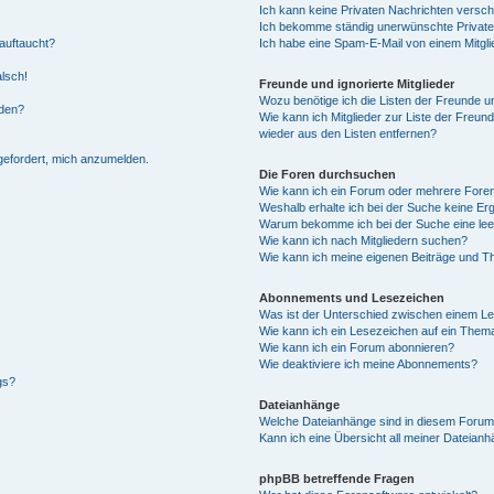
Ich kann keine Privaten Nachrichten versch
Ich bekomme ständig unerwünschte Private
auftaucht?
Ich habe eine Spam-E-Mail von einem Mitgli
alsch!
Freunde und ignorierte Mitglieder
Wozu benötige ich die Listen der Freunde un
rden?
Wie kann ich Mitglieder zur Liste der Freund
wieder aus den Listen entfernen?
fgefordert, mich anzumelden.
Die Foren durchsuchen
Wie kann ich ein Forum oder mehrere For
Weshalb erhalte ich bei der Suche keine Er
Warum bekomme ich bei der Suche eine lee
Wie kann ich nach Mitgliedern suchen?
Wie kann ich meine eigenen Beiträge und T
Abonnements und Lesezeichen
Was ist der Unterschied zwischen einem L
Wie kann ich ein Lesezeichen auf ein Them
Wie kann ich ein Forum abonnieren?
Wie deaktiviere ich meine Abonnements?
gs?
Dateianhänge
Welche Dateianhänge sind in diesem Forum
Kann ich eine Übersicht all meiner Dateian
phpBB betreffende Fragen