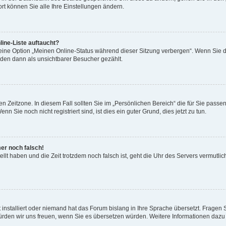
rt können Sie alle Ihre Einstellungen ändern.
ine-Liste auftaucht?
 eine Option „Meinen Online-Status während dieser Sitzung verbergen“. Wenn Sie d
rden dann als unsichtbarer Besucher gezählt.
n Zeitzone. In diesem Fall sollten Sie im „Persönlichen Bereich“ die für Sie passend
 Sie noch nicht registriert sind, ist dies ein guter Grund, dies jetzt zu tun.
mer noch falsch!
ellt haben und die Zeit trotzdem noch falsch ist, geht die Uhr des Servers vermutlic
 installiert oder niemand hat das Forum bislang in Ihre Sprache übersetzt. Fragen 
t, würden wir uns freuen, wenn Sie es übersetzen würden. Weitere Informationen da