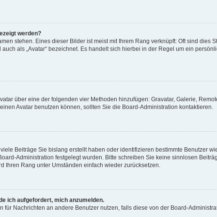
gezeigt werden?
men stehen. Eines dieser Bilder ist meist mit Ihrem Rang verknüpft: Oft sind dies S
auch als „Avatar“ bezeichnet. Es handelt sich hierbei in der Regel um ein persönl
 Avatar über eine der folgenden vier Methoden hinzufügen: Gravatar, Galerie, Rem
inen Avatar benutzen können, sollten Sie die Board-Administration kontaktieren.
iele Beiträge Sie bislang erstellt haben oder identifizieren bestimmte Benutzer
 Board-Administration festgelegt wurden. Bitte schreiben Sie keine sinnlosen Beit
wird Ihren Rang unter Umständen einfach wieder zurücksetzen.
rde ich aufgefordert, mich anzumelden.
ion für Nachrichten an andere Benutzer nutzen, falls diese von der Board-Administ