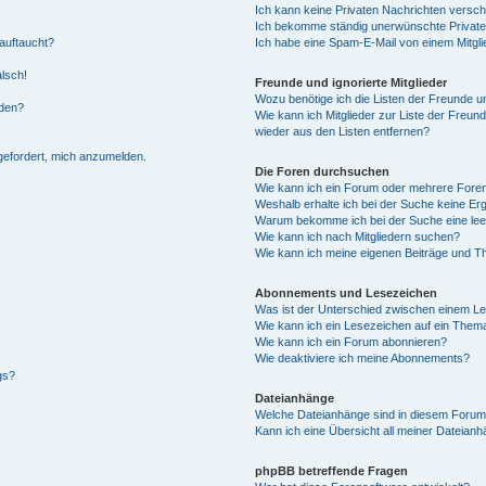
Ich kann keine Privaten Nachrichten versch
Ich bekomme ständig unerwünschte Private
auftaucht?
Ich habe eine Spam-E-Mail von einem Mitgli
alsch!
Freunde und ignorierte Mitglieder
Wozu benötige ich die Listen der Freunde un
rden?
Wie kann ich Mitglieder zur Liste der Freund
wieder aus den Listen entfernen?
fgefordert, mich anzumelden.
Die Foren durchsuchen
Wie kann ich ein Forum oder mehrere For
Weshalb erhalte ich bei der Suche keine Er
Warum bekomme ich bei der Suche eine lee
Wie kann ich nach Mitgliedern suchen?
Wie kann ich meine eigenen Beiträge und T
Abonnements und Lesezeichen
Was ist der Unterschied zwischen einem L
Wie kann ich ein Lesezeichen auf ein Them
Wie kann ich ein Forum abonnieren?
Wie deaktiviere ich meine Abonnements?
gs?
Dateianhänge
Welche Dateianhänge sind in diesem Forum
Kann ich eine Übersicht all meiner Dateian
phpBB betreffende Fragen