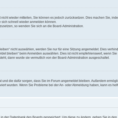
rt nicht wieder mitteilen, Sie können es jedoch zurücksetzen. Dies machen Sie, in
e sich schnell wieder anmelden können.
ckzusetzen, so wenden Sie sich an die Board-Administration.
ben“ nicht auswählen, werden Sie nur für eine Sitzung angemeldet. Dies verhinde
et bleiben“ beim Anmelden auswählen. Dies ist nicht empfehlenswert, wenn Sie s
steht, dann wurde sie vermutlich von der Board-Administration ausgeschaltet.
 hat und die dafür sorgen, dass Sie im Forum angemeldet bleiben. Außerdem ermögl
ktiviert wurden. Wenn Sie Probleme bei der An- oder Abmeldung haben, kann es hel
en in der Datenbank des Boards gespeichert. Um diese zu ändern, gehen Sie in den 