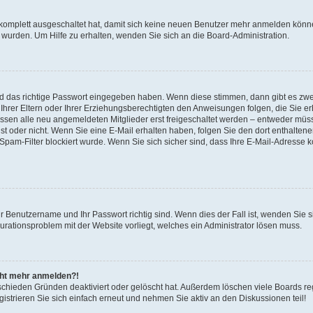
 komplett ausgeschaltet hat, damit sich keine neuen Benutzer mehr anmelden könne
 wurden. Um Hilfe zu erhalten, wenden Sie sich an die Board-Administration.
nd das richtige Passwort eingegeben haben. Wenn diese stimmen, dann gibt es zw
Ihrer Eltern oder Ihrer Erziehungsberechtigten den Anweisungen folgen, die Sie erh
üssen alle neu angemeldeten Mitglieder erst freigeschaltet werden – entweder müsse
 ist oder nicht. Wenn Sie eine E-Mail erhalten haben, folgen Sie den dort enthalte
pam-Filter blockiert wurde. Wenn Sie sich sicher sind, dass Ihre E-Mail-Adresse 
hr Benutzername und Ihr Passwort richtig sind. Wenn dies der Fall ist, wenden Sie
gurationsproblem mit der Website vorliegt, welches ein Administrator lösen muss.
icht mehr anmelden?!
schieden Gründen deaktiviert oder gelöscht hat. Außerdem löschen viele Boards reg
strieren Sie sich einfach erneut und nehmen Sie aktiv an den Diskussionen teil!