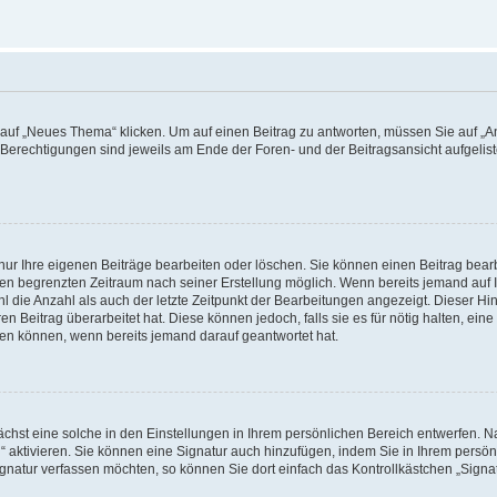
f „Neues Thema“ klicken. Um auf einen Beitrag zu antworten, müssen Sie auf „Ant
e Berechtigungen sind jeweils am Ende der Foren- und der Beitragsansicht aufgeliste
nur Ihre eigenen Beiträge bearbeiten oder löschen. Sie können einen Beitrag bear
nen begrenzten Zeitraum nach seiner Erstellung möglich. Wenn bereits jemand auf Ih
 die Anzahl als auch der letzte Zeitpunkt der Bearbeitungen angezeigt. Dieser Hi
 Beitrag überarbeitet hat. Diese können jedoch, falls sie es für nötig halten, eine 
hen können, wenn bereits jemand darauf geantwortet hat.
hst eine solche in den Einstellungen in Ihrem persönlichen Bereich entwerfen. Na
 aktivieren. Sie können eine Signatur auch hinzufügen, indem Sie in Ihrem persö
gnatur verfassen möchten, so können Sie dort einfach das Kontrollkästchen „Signa