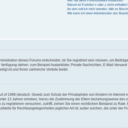
Wer hat diese Forensoftware entwickelt?
Warum ist Funktion x oder y nicht enthalten
An wen soll ich mich wenden, falls es Besc
Wie kann ich einen Administrator des Board
nistration dieses Forums entscheidet, ob Sie registriert sein müssen, um Beiträge z
ur Verfügung stehen: zum Beispiel Avatarbilder, Private Nachrichten, E-Mail-Versand
igt ist und Ihnen zahlreiche Vorteile bietet.
t of 1998 (deutsch: Gesetz zum Schutz der Privatsphäre von Kindern im Internet vo
unter 13 Jahren erheben, hierzu die Zustimmung der Eltern beziehungsweise des o
h zu registrieren versuchen, zutrifft, ziehen Sie einen rechtlichen Beistand zu Rat
stelle für Rechtsangelegenheiten jeglicher Art ist; außer solchen, die unter der 
.