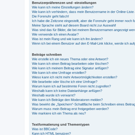
Benutzerpräferenzen und -einstellungen
Wie kann ich meine Einstellungen ändern?
Wie kann ich verhindern, dass mein Benutzername in der Online-Liste 
Die Forenuhr geht falsch!
Ich habe die Zeitzone eingestellt, aber die Forenuhr geht immer noch f
Meine Sprache steht auf diesem Board nicht zur Auswahl!
Was sind das für Bilder, die bei meinem Benutzernamen angezeigt we
Wie verwende ich einen Avatar?
Was ist mein Rang und wie kann ich ihn ändern?
Wenn ich bei einem Benutzer auf den E-Mail-Link klicke, werde ich au
Beiträge schreiben
Wie erstelle ich ein neues Thema oder eine Antwort?
Wie kann ich einen Beitrag bearbeiten oder löschen?
Wie kann ich meinem Beitrag eine Signatur anfügen?
Wie kann ich eine Umfrage erstellen?
Wieso kann ich nicht mehr Antwortmöglichkeiten erstellen?
Wie bearbeite oder lösche ich eine Umfrage?
Warum kann ich auf bestimmte Foren nicht zugreifen?
Weshalb kann ich keine Dateianhänge anfügen?
Weshalb wurde ich verwarnt?
Wie kann ich Beiträge den Moderatoren melden?
Was bewirkt die „Speichern“-Schaltfläche beim Schreiben eines Beitra
Warum muss mein Beitrag erst freigegeben werden?
Wie markiere ich ein Thema als neu?
Textformatierung und Thementypen
Was ist BBCode?
Kann ich HTML benutzen?