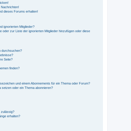
icken!
 Nachrichten!
ed dieses Forums erhalten!
d ignorierten Mitglieder?
e oder zur Liste der ignorierten Mitglieder hinzufügen oder diese
en durchsuchen?
gebnisse?
re Seite?
hemen finden?
esezeichen und einem Abonnements für ein Thema oder Forum?
a setzen oder ein Thema abonnieren?
 zulässig?
hänge erhalten?