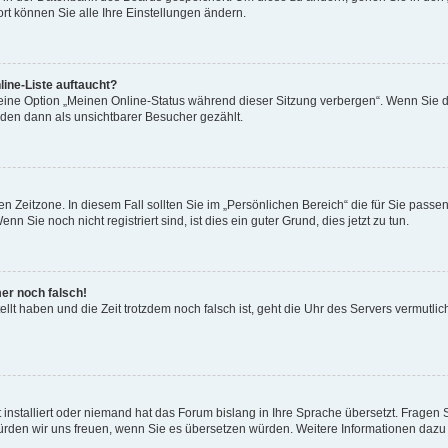
rt können Sie alle Ihre Einstellungen ändern.
ine-Liste auftaucht?
 eine Option „Meinen Online-Status während dieser Sitzung verbergen“. Wenn Sie d
rden dann als unsichtbarer Besucher gezählt.
n Zeitzone. In diesem Fall sollten Sie im „Persönlichen Bereich“ die für Sie passend
 Sie noch nicht registriert sind, ist dies ein guter Grund, dies jetzt zu tun.
mer noch falsch!
ellt haben und die Zeit trotzdem noch falsch ist, geht die Uhr des Servers vermutlic
 installiert oder niemand hat das Forum bislang in Ihre Sprache übersetzt. Fragen 
t, würden wir uns freuen, wenn Sie es übersetzen würden. Weitere Informationen da