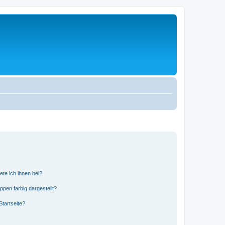
ete ich ihnen bei?
en farbig dargestellt?
tartseite?