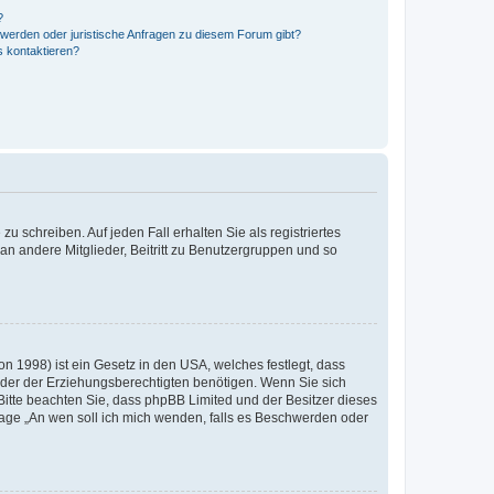
?
hwerden oder juristische Anfragen zu diesem Forum gibt?
s kontaktieren?
u schreiben. Auf jeden Fall erhalten Sie als registriertes
 an andere Mitglieder, Beitritt zu Benutzergruppen und so
n 1998) ist ein Gesetz in den USA, welches festlegt, dass
der der Erziehungsberechtigten benötigen. Wenn Sie sich
e. Bitte beachten Sie, dass phpBB Limited und der Besitzer dieses
Frage „An wen soll ich mich wenden, falls es Beschwerden oder