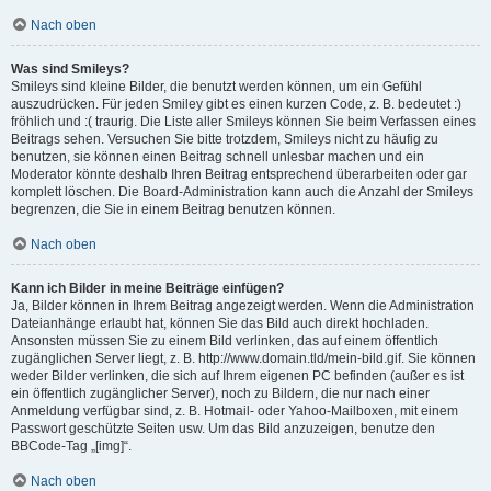
Nach oben
Was sind Smileys?
Smileys sind kleine Bilder, die benutzt werden können, um ein Gefühl
auszudrücken. Für jeden Smiley gibt es einen kurzen Code, z. B. bedeutet :)
fröhlich und :( traurig. Die Liste aller Smileys können Sie beim Verfassen eines
Beitrags sehen. Versuchen Sie bitte trotzdem, Smileys nicht zu häufig zu
benutzen, sie können einen Beitrag schnell unlesbar machen und ein
Moderator könnte deshalb Ihren Beitrag entsprechend überarbeiten oder gar
komplett löschen. Die Board-Administration kann auch die Anzahl der Smileys
begrenzen, die Sie in einem Beitrag benutzen können.
Nach oben
Kann ich Bilder in meine Beiträge einfügen?
Ja, Bilder können in Ihrem Beitrag angezeigt werden. Wenn die Administration
Dateianhänge erlaubt hat, können Sie das Bild auch direkt hochladen.
Ansonsten müssen Sie zu einem Bild verlinken, das auf einem öffentlich
zugänglichen Server liegt, z. B. http://www.domain.tld/mein-bild.gif. Sie können
weder Bilder verlinken, die sich auf Ihrem eigenen PC befinden (außer es ist
ein öffentlich zugänglicher Server), noch zu Bildern, die nur nach einer
Anmeldung verfügbar sind, z. B. Hotmail- oder Yahoo-Mailboxen, mit einem
Passwort geschützte Seiten usw. Um das Bild anzuzeigen, benutze den
BBCode-Tag „[img]“.
Nach oben