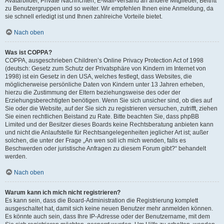
Avatarbilder, Private Nachrichten, E-Mail-Versand an andere Mitglieder, Beitritt
zu Benutzergruppen und so weiter. Wir empfehlen Ihnen eine Anmeldung, da
sie schnell erledigt ist und Ihnen zahlreiche Vorteile bietet.
Nach oben
Was ist COPPA?
COPPA, ausgeschrieben Children’s Online Privacy Protection Act of 1998
(deutsch: Gesetz zum Schutz der Privatsphäre von Kindern im Internet von
1998) ist ein Gesetz in den USA, welches festlegt, dass Websites, die
möglicherweise persönliche Daten von Kindern unter 13 Jahren erheben,
hierzu die Zustimmung der Eltern beziehungsweise des oder der
Erziehungsberechtigten benötigen. Wenn Sie sich unsicher sind, ob dies auf
Sie oder die Website, auf der Sie sich zu registrieren versuchen, zutrifft, ziehen
Sie einen rechtlichen Beistand zu Rate. Bitte beachten Sie, dass phpBB
Limited und der Besitzer dieses Boards keine Rechtsberatung anbieten kann
und nicht die Anlaufstelle für Rechtsangelegenheiten jeglicher Art ist; außer
solchen, die unter der Frage „An wen soll ich mich wenden, falls es
Beschwerden oder juristische Anfragen zu diesem Forum gibt?“ behandelt
werden.
Nach oben
Warum kann ich mich nicht registrieren?
Es kann sein, dass die Board-Administration die Registrierung komplett
ausgeschaltet hat, damit sich keine neuen Benutzer mehr anmelden können.
Es könnte auch sein, dass Ihre IP-Adresse oder der Benutzername, mit dem