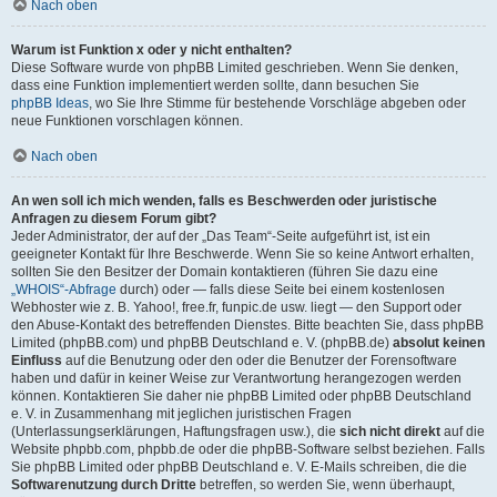
Nach oben
Warum ist Funktion x oder y nicht enthalten?
Diese Software wurde von phpBB Limited geschrieben. Wenn Sie denken,
dass eine Funktion implementiert werden sollte, dann besuchen Sie
phpBB Ideas
, wo Sie Ihre Stimme für bestehende Vorschläge abgeben oder
neue Funktionen vorschlagen können.
Nach oben
An wen soll ich mich wenden, falls es Beschwerden oder juristische
Anfragen zu diesem Forum gibt?
Jeder Administrator, der auf der „Das Team“-Seite aufgeführt ist, ist ein
geeigneter Kontakt für Ihre Beschwerde. Wenn Sie so keine Antwort erhalten,
sollten Sie den Besitzer der Domain kontaktieren (führen Sie dazu eine
„WHOIS“-Abfrage
durch) oder — falls diese Seite bei einem kostenlosen
Webhoster wie z. B. Yahoo!, free.fr, funpic.de usw. liegt — den Support oder
den Abuse-Kontakt des betreffenden Dienstes. Bitte beachten Sie, dass phpBB
Limited (phpBB.com) und phpBB Deutschland e. V. (phpBB.de)
absolut keinen
Einfluss
auf die Benutzung oder den oder die Benutzer der Forensoftware
haben und dafür in keiner Weise zur Verantwortung herangezogen werden
können. Kontaktieren Sie daher nie phpBB Limited oder phpBB Deutschland
e. V. in Zusammenhang mit jeglichen juristischen Fragen
(Unterlassungserklärungen, Haftungsfragen usw.), die
sich nicht direkt
auf die
Website phpbb.com, phpbb.de oder die phpBB-Software selbst beziehen. Falls
Sie phpBB Limited oder phpBB Deutschland e. V. E-Mails schreiben, die die
Softwarenutzung durch Dritte
betreffen, so werden Sie, wenn überhaupt,