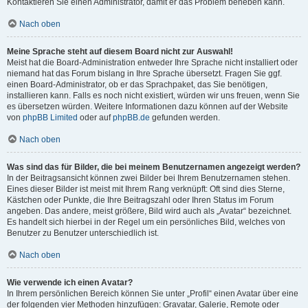
Kontaktieren Sie einen Administrator, damit er das Problem beheben kann.
Nach oben
Meine Sprache steht auf diesem Board nicht zur Auswahl!
Meist hat die Board-Administration entweder Ihre Sprache nicht installiert oder
niemand hat das Forum bislang in Ihre Sprache übersetzt. Fragen Sie ggf.
einen Board-Administrator, ob er das Sprachpaket, das Sie benötigen,
installieren kann. Falls es noch nicht existiert, würden wir uns freuen, wenn Sie
es übersetzen würden. Weitere Informationen dazu können auf der Website
von
phpBB Limited
oder auf
phpBB.de
gefunden werden.
Nach oben
Was sind das für Bilder, die bei meinem Benutzernamen angezeigt werden?
In der Beitragsansicht können zwei Bilder bei Ihrem Benutzernamen stehen.
Eines dieser Bilder ist meist mit Ihrem Rang verknüpft: Oft sind dies Sterne,
Kästchen oder Punkte, die Ihre Beitragszahl oder Ihren Status im Forum
angeben. Das andere, meist größere, Bild wird auch als „Avatar“ bezeichnet.
Es handelt sich hierbei in der Regel um ein persönliches Bild, welches von
Benutzer zu Benutzer unterschiedlich ist.
Nach oben
Wie verwende ich einen Avatar?
In Ihrem persönlichen Bereich können Sie unter „Profil“ einen Avatar über eine
der folgenden vier Methoden hinzufügen: Gravatar, Galerie, Remote oder