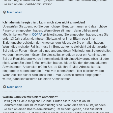
Sie sich registrieren möchten, gesperrt wurden. Um Hilfe zu erhalten, wenden
Sie sich an die Board-Administration.
Nach oben
Ich habe mich registriert, kann mich aber nicht anmelden!
Überprüfen Sie zuerst, ob Sie den richtigen Benutzernamen und das richtige
Passwort eingegeben haben. Wenn diese stimmen, dann gibt es zwei
Möglichkeiten. Wenn
COPPA
aktiviert ist und Sie angegeben haben, dass Sie
unter 13 Jahre alt sind, müssen Sie bzw. einer Ihrer Eltern oder Ihrer
Erziehungsberechtigten den Anweisungen folgen, die Sie erhalten haben.
Wenn dies nicht der Fall ist, muss Ihr Benutzerkonto vielleicht aktiviert werden.
Bei einigen Foren müssen alle neu angemeldeten Mitglieder erst freigeschaltet
werden – entweder müssen Sie dies selbst erledigen oder ein Administrator.
Bei der Registrierung wurde Ihnen mitgeteilt, ob eine Aktivierung nötig ist oder
nicht. Wenn Sie eine E-Mail erhalten haben, folgen Sie den dort enthaltenen
Anweisungen. Ansonsten prüfen Sie, ob Sie Ihre E-Mail-Adresse korrekt
eingegeben haben oder die E-Mail von einem Spam-Filter blockiert wurde.
Wenn Sie sich sicher sind, dass Ihre E-Mail-Adresse korrekt eingegeben
wurde, dann kontaktieren Sie einen Administrator.
Nach oben
Warum kann ich mich nicht anmelden?
Dafür gibt es viele mögliche Gründe. Prüfen Sie zunächst, ob Ihr
Benutzername und Ihr Passwort richtig sind. Wenn dies der Fall ist, wenden
Sie sich an einen Board-Administrator, um sicherzugehen, dass Sie nicht