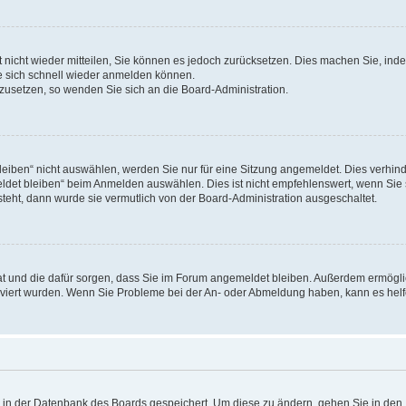
rt nicht wieder mitteilen, Sie können es jedoch zurücksetzen. Dies machen Sie, in
e sich schnell wieder anmelden können.
ckzusetzen, so wenden Sie sich an die Board-Administration.
ben“ nicht auswählen, werden Sie nur für eine Sitzung angemeldet. Dies verhinde
et bleiben“ beim Anmelden auswählen. Dies ist nicht empfehlenswert, wenn Sie s
steht, dann wurde sie vermutlich von der Board-Administration ausgeschaltet.
 hat und die dafür sorgen, dass Sie im Forum angemeldet bleiben. Außerdem ermögl
ktiviert wurden. Wenn Sie Probleme bei der An- oder Abmeldung haben, kann es hel
en in der Datenbank des Boards gespeichert. Um diese zu ändern, gehen Sie in den 