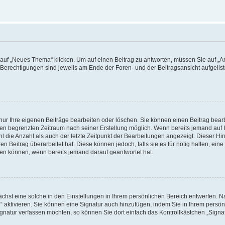
f „Neues Thema“ klicken. Um auf einen Beitrag zu antworten, müssen Sie auf „Ant
e Berechtigungen sind jeweils am Ende der Foren- und der Beitragsansicht aufgeliste
nur Ihre eigenen Beiträge bearbeiten oder löschen. Sie können einen Beitrag bear
nen begrenzten Zeitraum nach seiner Erstellung möglich. Wenn bereits jemand auf Ih
 die Anzahl als auch der letzte Zeitpunkt der Bearbeitungen angezeigt. Dieser Hi
 Beitrag überarbeitet hat. Diese können jedoch, falls sie es für nötig halten, eine 
hen können, wenn bereits jemand darauf geantwortet hat.
hst eine solche in den Einstellungen in Ihrem persönlichen Bereich entwerfen. Na
 aktivieren. Sie können eine Signatur auch hinzufügen, indem Sie in Ihrem persö
gnatur verfassen möchten, so können Sie dort einfach das Kontrollkästchen „Signa