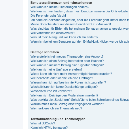
Benutzerpräferenzen und -einstellungen
Wie kann ich meine Einstellungen ändern?
Wie kann ich verhindern, dass mein Benutzername in der Online-Liste 
Die Forenuhr geht falsch!
Ich habe die Zeitzone eingestellt, aber die Forenuhr geht immer noch f
Meine Sprache steht auf diesem Board nicht zur Auswahl!
Was sind das für Bilder, die bei meinem Benutzernamen angezeigt we
Wie verwende ich einen Avatar?
Was ist mein Rang und wie kann ich ihn ändern?
Wenn ich bei einem Benutzer auf den E-Mail-Link klicke, werde ich au
Beiträge schreiben
Wie erstelle ich ein neues Thema oder eine Antwort?
Wie kann ich einen Beitrag bearbeiten oder löschen?
Wie kann ich meinem Beitrag eine Signatur anfügen?
Wie kann ich eine Umfrage erstellen?
Wieso kann ich nicht mehr Antwortmöglichkeiten erstellen?
Wie bearbeite oder lösche ich eine Umfrage?
Warum kann ich auf bestimmte Foren nicht zugreifen?
Weshalb kann ich keine Dateianhänge anfügen?
Weshalb wurde ich verwarnt?
Wie kann ich Beiträge den Moderatoren melden?
Was bewirkt die „Speichern“-Schaltfläche beim Schreiben eines Beitra
Warum muss mein Beitrag erst freigegeben werden?
Wie markiere ich ein Thema als neu?
Textformatierung und Thementypen
Was ist BBCode?
Kann ich HTML benutzen?