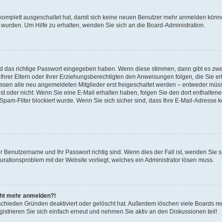
 komplett ausgeschaltet hat, damit sich keine neuen Benutzer mehr anmelden könne
 wurden. Um Hilfe zu erhalten, wenden Sie sich an die Board-Administration.
nd das richtige Passwort eingegeben haben. Wenn diese stimmen, dann gibt es zw
Ihrer Eltern oder Ihrer Erziehungsberechtigten den Anweisungen folgen, die Sie erh
üssen alle neu angemeldeten Mitglieder erst freigeschaltet werden – entweder müsse
 ist oder nicht. Wenn Sie eine E-Mail erhalten haben, folgen Sie den dort enthalte
pam-Filter blockiert wurde. Wenn Sie sich sicher sind, dass Ihre E-Mail-Adresse 
hr Benutzername und Ihr Passwort richtig sind. Wenn dies der Fall ist, wenden Sie
gurationsproblem mit der Website vorliegt, welches ein Administrator lösen muss.
icht mehr anmelden?!
schieden Gründen deaktiviert oder gelöscht hat. Außerdem löschen viele Boards reg
strieren Sie sich einfach erneut und nehmen Sie aktiv an den Diskussionen teil!