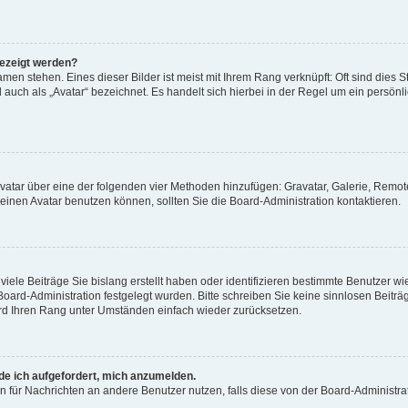
gezeigt werden?
men stehen. Eines dieser Bilder ist meist mit Ihrem Rang verknüpft: Oft sind dies S
auch als „Avatar“ bezeichnet. Es handelt sich hierbei in der Regel um ein persönl
 Avatar über eine der folgenden vier Methoden hinzufügen: Gravatar, Galerie, Rem
inen Avatar benutzen können, sollten Sie die Board-Administration kontaktieren.
iele Beiträge Sie bislang erstellt haben oder identifizieren bestimmte Benutzer
 Board-Administration festgelegt wurden. Bitte schreiben Sie keine sinnlosen Beit
wird Ihren Rang unter Umständen einfach wieder zurücksetzen.
rde ich aufgefordert, mich anzumelden.
ion für Nachrichten an andere Benutzer nutzen, falls diese von der Board-Administ