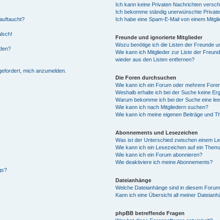
Ich kann keine Privaten Nachrichten versch
Ich bekomme ständig unerwünschte Private
auftaucht?
Ich habe eine Spam-E-Mail von einem Mitgli
alsch!
Freunde und ignorierte Mitglieder
Wozu benötige ich die Listen der Freunde un
rden?
Wie kann ich Mitglieder zur Liste der Freund
wieder aus den Listen entfernen?
fgefordert, mich anzumelden.
Die Foren durchsuchen
Wie kann ich ein Forum oder mehrere For
Weshalb erhalte ich bei der Suche keine Er
Warum bekomme ich bei der Suche eine lee
Wie kann ich nach Mitgliedern suchen?
Wie kann ich meine eigenen Beiträge und T
Abonnements und Lesezeichen
Was ist der Unterschied zwischen einem L
Wie kann ich ein Lesezeichen auf ein Them
Wie kann ich ein Forum abonnieren?
Wie deaktiviere ich meine Abonnements?
gs?
Dateianhänge
Welche Dateianhänge sind in diesem Forum
Kann ich eine Übersicht all meiner Dateian
phpBB betreffende Fragen