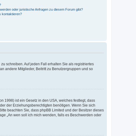
?
hwerden oder juristische Anfragen zu diesem Forum gibt?
s kontaktieren?
u schreiben. Auf jeden Fall erhalten Sie als registriertes
 an andere Mitglieder, Beitritt zu Benutzergruppen und so
n 1998) ist ein Gesetz in den USA, welches festlegt, dass
der der Erziehungsberechtigten benötigen. Wenn Sie sich
e. Bitte beachten Sie, dass phpBB Limited und der Besitzer dieses
Frage „An wen soll ich mich wenden, falls es Beschwerden oder