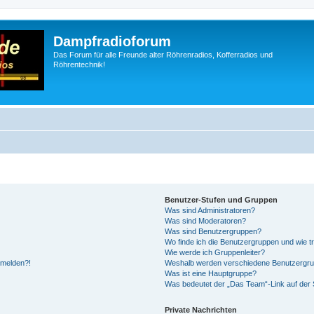
Dampfradioforum
Das Forum für alle Freunde alter Röhrenradios, Kofferradios und
Röhrentechnik!
Benutzer-Stufen und Gruppen
Was sind Administratoren?
Was sind Moderatoren?
Was sind Benutzergruppen?
Wo finde ich die Benutzergruppen und wie tr
Wie werde ich Gruppenleiter?
anmelden?!
Weshalb werden verschiedene Benutzergrupp
Was ist eine Hauptgruppe?
Was bedeutet der „Das Team“-Link auf der S
Private Nachrichten