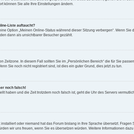
rt können Sie alle Ihre Einstellungen ändern.
ine-Liste auftaucht?
 eine Option „Meinen Online-Status während dieser Sitzung verbergen“. Wenn Sie d
rden dann als unsichtbarer Besucher gezählt.
n Zeitzone. In diesem Fall sollten Sie im „Persönlichen Bereich“ die für Sie passend
 Sie noch nicht registriert sind, ist dies ein guter Grund, dies jetzt zu tun.
mer noch falsch!
ellt haben und die Zeit trotzdem noch falsch ist, geht die Uhr des Servers vermutlic
 installiert oder niemand hat das Forum bislang in Ihre Sprache übersetzt. Fragen 
t, würden wir uns freuen, wenn Sie es übersetzen würden. Weitere Informationen da