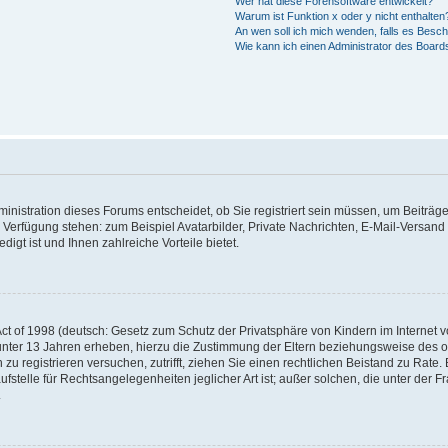
Wer hat diese Forensoftware entwickelt?
Warum ist Funktion x oder y nicht enthalten
An wen soll ich mich wenden, falls es Besc
Wie kann ich einen Administrator des Board
nistration dieses Forums entscheidet, ob Sie registriert sein müssen, um Beiträge z
ur Verfügung stehen: zum Beispiel Avatarbilder, Private Nachrichten, E-Mail-Versand
igt ist und Ihnen zahlreiche Vorteile bietet.
t of 1998 (deutsch: Gesetz zum Schutz der Privatsphäre von Kindern im Internet vo
unter 13 Jahren erheben, hierzu die Zustimmung der Eltern beziehungsweise des o
h zu registrieren versuchen, zutrifft, ziehen Sie einen rechtlichen Beistand zu Rat
stelle für Rechtsangelegenheiten jeglicher Art ist; außer solchen, die unter der 
.