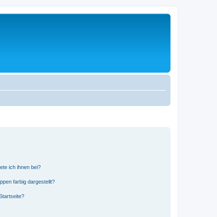
ete ich ihnen bei?
en farbig dargestellt?
tartseite?