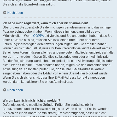
Sie sich registrieren möchten, gesperrt wurden. Um Hilfe zu erhalten, wenden
Sie sich an die Board-Administration.
Nach oben
Ich habe mich registriert, kann mich aber nicht anmelden!
Überprüfen Sie zuerst, ob Sie den richtigen Benutzernamen und das richtige
Passwort eingegeben haben. Wenn diese stimmen, dann gibt es zwei
Möglichkeiten. Wenn
COPPA
aktiviert ist und Sie angegeben haben, dass Sie
unter 13 Jahre alt sind, müssen Sie bzw. einer Ihrer Eltern oder Ihrer
Erziehungsberechtigten den Anweisungen folgen, die Sie erhalten haben.
Wenn dies nicht der Fall ist, muss Ihr Benutzerkonto vielleicht aktiviert werden.
Bei einigen Foren müssen alle neu angemeldeten Mitglieder erst freigeschaltet
werden – entweder müssen Sie dies selbst erledigen oder ein Administrator.
Bei der Registrierung wurde Ihnen mitgeteilt, ob eine Aktivierung nötig ist oder
nicht. Wenn Sie eine E-Mail erhalten haben, folgen Sie den dort enthaltenen
Anweisungen. Ansonsten prüfen Sie, ob Sie Ihre E-Mail-Adresse korrekt
eingegeben haben oder die E-Mail von einem Spam-Filter blockiert wurde.
Wenn Sie sich sicher sind, dass Ihre E-Mail-Adresse korrekt eingegeben
wurde, dann kontaktieren Sie einen Administrator.
Nach oben
Warum kann ich mich nicht anmelden?
Dafür gibt es viele mögliche Gründe. Prüfen Sie zunächst, ob Ihr
Benutzername und Ihr Passwort richtig sind. Wenn dies der Fall ist, wenden
Sie sich an einen Board-Administrator, um sicherzugehen, dass Sie nicht