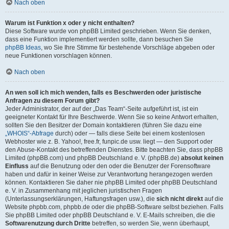
Nach oben
Warum ist Funktion x oder y nicht enthalten?
Diese Software wurde von phpBB Limited geschrieben. Wenn Sie denken,
dass eine Funktion implementiert werden sollte, dann besuchen Sie
phpBB Ideas
, wo Sie Ihre Stimme für bestehende Vorschläge abgeben oder
neue Funktionen vorschlagen können.
Nach oben
An wen soll ich mich wenden, falls es Beschwerden oder juristische
Anfragen zu diesem Forum gibt?
Jeder Administrator, der auf der „Das Team“-Seite aufgeführt ist, ist ein
geeigneter Kontakt für Ihre Beschwerde. Wenn Sie so keine Antwort erhalten,
sollten Sie den Besitzer der Domain kontaktieren (führen Sie dazu eine
„WHOIS“-Abfrage
durch) oder — falls diese Seite bei einem kostenlosen
Webhoster wie z. B. Yahoo!, free.fr, funpic.de usw. liegt — den Support oder
den Abuse-Kontakt des betreffenden Dienstes. Bitte beachten Sie, dass phpBB
Limited (phpBB.com) und phpBB Deutschland e. V. (phpBB.de)
absolut keinen
Einfluss
auf die Benutzung oder den oder die Benutzer der Forensoftware
haben und dafür in keiner Weise zur Verantwortung herangezogen werden
können. Kontaktieren Sie daher nie phpBB Limited oder phpBB Deutschland
e. V. in Zusammenhang mit jeglichen juristischen Fragen
(Unterlassungserklärungen, Haftungsfragen usw.), die
sich nicht direkt
auf die
Website phpbb.com, phpbb.de oder die phpBB-Software selbst beziehen. Falls
Sie phpBB Limited oder phpBB Deutschland e. V. E-Mails schreiben, die die
Softwarenutzung durch Dritte
betreffen, so werden Sie, wenn überhaupt,