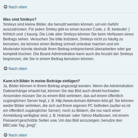
Nach oben
Was sind Smileys?
Smileys sind kleine Bilder, die benutzt werden können, um ein Gefühl
auszudrücken. Für jeden Smiley gibt es einen kurzen Code, z. B. bedeutet :)
fröhlich und :( traurig. Die Liste aller Smileys können Sie beim Verfassen eines
Beitrags sehen. Versuchen Sie bitte trotzdem, Smileys nicht zu häufig zu
benutzen, sie können einen Beitrag schnell unlesbar machen und ein
Moderator könnte deshalb Ihren Beitrag entsprechend überarbeiten oder gar
komplett löschen. Die Board-Administration kann auch die Anzahl der Smileys
begrenzen, die Sie in einem Beitrag benutzen können.
Nach oben
Kann ich Bilder in meine Beiträge einfügen?
Ja, Bilder können in Ihrem Beitrag angezeigt werden. Wenn die Administration
Dateianhänge erlaubt hat, können Sie das Bild auch direkt hochladen.
Ansonsten müssen Sie zu einem Bild verlinken, das auf einem öffentlich
zugänglichen Server liegt, z. B. http://www.domain.tld/mein-bild.gif. Sie können
weder Bilder verlinken, die sich auf Ihrem eigenen PC befinden (außer es ist
ein öffentlich zugänglicher Server), noch zu Bildern, die nur nach einer
Anmeldung verfügbar sind, z. B. Hotmail- oder Yahoo-Mailboxen, mit einem
Passwort geschützte Seiten usw. Um das Bild anzuzeigen, benutze den
BBCode-Tag „[img]“.
Nach oben