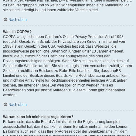
Avatarbilder, Private Nachrichten, E-Mail-Versand an andere Mitglieder, Beitritt
zu Benutzergruppen und so weiter. Wir empfehlen Ihnen eine Anmeldung, da
sie schnell erledigt ist und Ihnen zahlreiche Vorteile bietet.
Nach oben
Was ist COPPA?
COPPA, ausgeschrieben Children’s Online Privacy Protection Act of 1998
(deutsch: Gesetz zum Schutz der Privatsphäre von Kindern im Internet von
1998) ist ein Gesetz in den USA, welches festlegt, dass Websites, die
möglicherweise persönliche Daten von Kindern unter 13 Jahren erheben,
hierzu die Zustimmung der Eltern beziehungsweise des oder der
Erziehungsberechtigten benötigen. Wenn Sie sich unsicher sind, ob dies auf
Sie oder die Website, auf der Sie sich zu registrieren versuchen, zutrifft, ziehen
Sie einen rechtlichen Beistand zu Rate. Bitte beachten Sie, dass phpBB
Limited und der Besitzer dieses Boards keine Rechtsberatung anbieten kann
und nicht die Anlaufstelle für Rechtsangelegenheiten jeglicher Art ist; außer
solchen, die unter der Frage „An wen soll ich mich wenden, falls es
Beschwerden oder juristische Anfragen zu diesem Forum gibt?“ behandelt
werden.
Nach oben
Warum kann ich mich nicht registrieren?
Es kann sein, dass die Board-Administration die Registrierung komplett
ausgeschaltet hat, damit sich keine neuen Benutzer mehr anmelden können.
Es könnte auch sein, dass Ihre IP-Adresse oder der Benutzername, mit dem