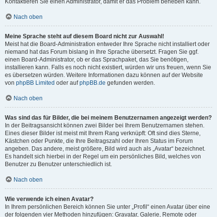
Kontaktieren Sie einen Administrator, damit er das Problem beheben kann.
Nach oben
Meine Sprache steht auf diesem Board nicht zur Auswahl!
Meist hat die Board-Administration entweder Ihre Sprache nicht installiert oder
niemand hat das Forum bislang in Ihre Sprache übersetzt. Fragen Sie ggf.
einen Board-Administrator, ob er das Sprachpaket, das Sie benötigen,
installieren kann. Falls es noch nicht existiert, würden wir uns freuen, wenn Sie
es übersetzen würden. Weitere Informationen dazu können auf der Website
von
phpBB Limited
oder auf
phpBB.de
gefunden werden.
Nach oben
Was sind das für Bilder, die bei meinem Benutzernamen angezeigt werden?
In der Beitragsansicht können zwei Bilder bei Ihrem Benutzernamen stehen.
Eines dieser Bilder ist meist mit Ihrem Rang verknüpft: Oft sind dies Sterne,
Kästchen oder Punkte, die Ihre Beitragszahl oder Ihren Status im Forum
angeben. Das andere, meist größere, Bild wird auch als „Avatar“ bezeichnet.
Es handelt sich hierbei in der Regel um ein persönliches Bild, welches von
Benutzer zu Benutzer unterschiedlich ist.
Nach oben
Wie verwende ich einen Avatar?
In Ihrem persönlichen Bereich können Sie unter „Profil“ einen Avatar über eine
der folgenden vier Methoden hinzufügen: Gravatar, Galerie, Remote oder