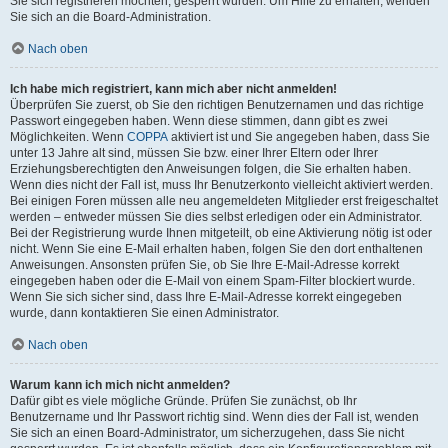
Sie sich registrieren möchten, gesperrt wurden. Um Hilfe zu erhalten, wenden
Sie sich an die Board-Administration.
Nach oben
Ich habe mich registriert, kann mich aber nicht anmelden!
Überprüfen Sie zuerst, ob Sie den richtigen Benutzernamen und das richtige
Passwort eingegeben haben. Wenn diese stimmen, dann gibt es zwei
Möglichkeiten. Wenn
COPPA
aktiviert ist und Sie angegeben haben, dass Sie
unter 13 Jahre alt sind, müssen Sie bzw. einer Ihrer Eltern oder Ihrer
Erziehungsberechtigten den Anweisungen folgen, die Sie erhalten haben.
Wenn dies nicht der Fall ist, muss Ihr Benutzerkonto vielleicht aktiviert werden.
Bei einigen Foren müssen alle neu angemeldeten Mitglieder erst freigeschaltet
werden – entweder müssen Sie dies selbst erledigen oder ein Administrator.
Bei der Registrierung wurde Ihnen mitgeteilt, ob eine Aktivierung nötig ist oder
nicht. Wenn Sie eine E-Mail erhalten haben, folgen Sie den dort enthaltenen
Anweisungen. Ansonsten prüfen Sie, ob Sie Ihre E-Mail-Adresse korrekt
eingegeben haben oder die E-Mail von einem Spam-Filter blockiert wurde.
Wenn Sie sich sicher sind, dass Ihre E-Mail-Adresse korrekt eingegeben
wurde, dann kontaktieren Sie einen Administrator.
Nach oben
Warum kann ich mich nicht anmelden?
Dafür gibt es viele mögliche Gründe. Prüfen Sie zunächst, ob Ihr
Benutzername und Ihr Passwort richtig sind. Wenn dies der Fall ist, wenden
Sie sich an einen Board-Administrator, um sicherzugehen, dass Sie nicht