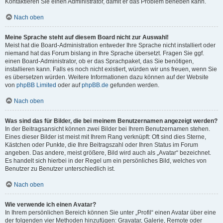
Kontaktieren Sie einen Administrator, damit er das Problem beheben kann.
Nach oben
Meine Sprache steht auf diesem Board nicht zur Auswahl!
Meist hat die Board-Administration entweder Ihre Sprache nicht installiert oder
niemand hat das Forum bislang in Ihre Sprache übersetzt. Fragen Sie ggf.
einen Board-Administrator, ob er das Sprachpaket, das Sie benötigen,
installieren kann. Falls es noch nicht existiert, würden wir uns freuen, wenn Sie
es übersetzen würden. Weitere Informationen dazu können auf der Website
von
phpBB Limited
oder auf
phpBB.de
gefunden werden.
Nach oben
Was sind das für Bilder, die bei meinem Benutzernamen angezeigt werden?
In der Beitragsansicht können zwei Bilder bei Ihrem Benutzernamen stehen.
Eines dieser Bilder ist meist mit Ihrem Rang verknüpft: Oft sind dies Sterne,
Kästchen oder Punkte, die Ihre Beitragszahl oder Ihren Status im Forum
angeben. Das andere, meist größere, Bild wird auch als „Avatar“ bezeichnet.
Es handelt sich hierbei in der Regel um ein persönliches Bild, welches von
Benutzer zu Benutzer unterschiedlich ist.
Nach oben
Wie verwende ich einen Avatar?
In Ihrem persönlichen Bereich können Sie unter „Profil“ einen Avatar über eine
der folgenden vier Methoden hinzufügen: Gravatar, Galerie, Remote oder