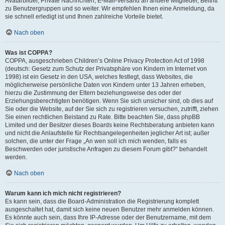
Avatarbilder, Private Nachrichten, E-Mail-Versand an andere Mitglieder, Beitritt
zu Benutzergruppen und so weiter. Wir empfehlen Ihnen eine Anmeldung, da
sie schnell erledigt ist und Ihnen zahlreiche Vorteile bietet.
Nach oben
Was ist COPPA?
COPPA, ausgeschrieben Children’s Online Privacy Protection Act of 1998
(deutsch: Gesetz zum Schutz der Privatsphäre von Kindern im Internet von
1998) ist ein Gesetz in den USA, welches festlegt, dass Websites, die
möglicherweise persönliche Daten von Kindern unter 13 Jahren erheben,
hierzu die Zustimmung der Eltern beziehungsweise des oder der
Erziehungsberechtigten benötigen. Wenn Sie sich unsicher sind, ob dies auf
Sie oder die Website, auf der Sie sich zu registrieren versuchen, zutrifft, ziehen
Sie einen rechtlichen Beistand zu Rate. Bitte beachten Sie, dass phpBB
Limited und der Besitzer dieses Boards keine Rechtsberatung anbieten kann
und nicht die Anlaufstelle für Rechtsangelegenheiten jeglicher Art ist; außer
solchen, die unter der Frage „An wen soll ich mich wenden, falls es
Beschwerden oder juristische Anfragen zu diesem Forum gibt?“ behandelt
werden.
Nach oben
Warum kann ich mich nicht registrieren?
Es kann sein, dass die Board-Administration die Registrierung komplett
ausgeschaltet hat, damit sich keine neuen Benutzer mehr anmelden können.
Es könnte auch sein, dass Ihre IP-Adresse oder der Benutzername, mit dem