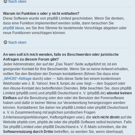
Nach oben
Warum ist Funktion x oder y nicht enthalten?
Diese Software wurde von phpBB Limited geschrieben. Wenn Sie denken,
dass eine Funktion implementiert werden sollte, dann besuchen Sie
phpBB Ideas
, wo Sie Ihre Stimme für bestehende Vorschläge abgeben oder
neue Funktionen vorschlagen können.
Nach oben
An wen soll ich mich wenden, falls es Beschwerden oder juristische
Anfragen zu diesem Forum gibt?
Jeder Administrator, der auf der „Das Team“-Seite aufgeführt ist, ist ein
geeigneter Kontakt für Ihre Beschwerde. Wenn Sie so keine Antwort erhalten,
sollten Sie den Besitzer der Domain kontaktieren (führen Sie dazu eine
„WHOIS“-Abfrage
durch) oder — falls diese Seite bei einem kostenlosen
Webhoster wie z. B. Yahoo!, free.fr, funpic.de usw. liegt — den Support oder
den Abuse-Kontakt des betreffenden Dienstes. Bitte beachten Sie, dass phpBB
Limited (phpBB.com) und phpBB Deutschland e. V. (phpBB.de)
absolut keinen
Einfluss
auf die Benutzung oder den oder die Benutzer der Forensoftware
haben und dafür in keiner Weise zur Verantwortung herangezogen werden
können. Kontaktieren Sie daher nie phpBB Limited oder phpBB Deutschland
e. V. in Zusammenhang mit jeglichen juristischen Fragen
(Unterlassungserklärungen, Haftungsfragen usw.), die
sich nicht direkt
auf die
Website phpbb.com, phpbb.de oder die phpBB-Software selbst beziehen. Falls
Sie phpBB Limited oder phpBB Deutschland e. V. E-Mails schreiben, die die
Softwarenutzung durch Dritte
betreffen, so werden Sie, wenn überhaupt,