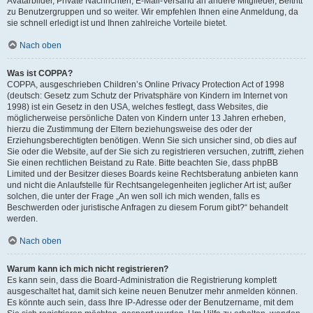
Avatarbilder, Private Nachrichten, E-Mail-Versand an andere Mitglieder, Beitritt
zu Benutzergruppen und so weiter. Wir empfehlen Ihnen eine Anmeldung, da
sie schnell erledigt ist und Ihnen zahlreiche Vorteile bietet.
Nach oben
Was ist COPPA?
COPPA, ausgeschrieben Children’s Online Privacy Protection Act of 1998
(deutsch: Gesetz zum Schutz der Privatsphäre von Kindern im Internet von
1998) ist ein Gesetz in den USA, welches festlegt, dass Websites, die
möglicherweise persönliche Daten von Kindern unter 13 Jahren erheben,
hierzu die Zustimmung der Eltern beziehungsweise des oder der
Erziehungsberechtigten benötigen. Wenn Sie sich unsicher sind, ob dies auf
Sie oder die Website, auf der Sie sich zu registrieren versuchen, zutrifft, ziehen
Sie einen rechtlichen Beistand zu Rate. Bitte beachten Sie, dass phpBB
Limited und der Besitzer dieses Boards keine Rechtsberatung anbieten kann
und nicht die Anlaufstelle für Rechtsangelegenheiten jeglicher Art ist; außer
solchen, die unter der Frage „An wen soll ich mich wenden, falls es
Beschwerden oder juristische Anfragen zu diesem Forum gibt?“ behandelt
werden.
Nach oben
Warum kann ich mich nicht registrieren?
Es kann sein, dass die Board-Administration die Registrierung komplett
ausgeschaltet hat, damit sich keine neuen Benutzer mehr anmelden können.
Es könnte auch sein, dass Ihre IP-Adresse oder der Benutzername, mit dem