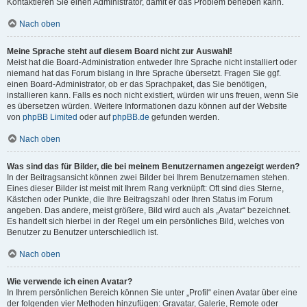
Kontaktieren Sie einen Administrator, damit er das Problem beheben kann.
Nach oben
Meine Sprache steht auf diesem Board nicht zur Auswahl!
Meist hat die Board-Administration entweder Ihre Sprache nicht installiert oder
niemand hat das Forum bislang in Ihre Sprache übersetzt. Fragen Sie ggf.
einen Board-Administrator, ob er das Sprachpaket, das Sie benötigen,
installieren kann. Falls es noch nicht existiert, würden wir uns freuen, wenn Sie
es übersetzen würden. Weitere Informationen dazu können auf der Website
von
phpBB Limited
oder auf
phpBB.de
gefunden werden.
Nach oben
Was sind das für Bilder, die bei meinem Benutzernamen angezeigt werden?
In der Beitragsansicht können zwei Bilder bei Ihrem Benutzernamen stehen.
Eines dieser Bilder ist meist mit Ihrem Rang verknüpft: Oft sind dies Sterne,
Kästchen oder Punkte, die Ihre Beitragszahl oder Ihren Status im Forum
angeben. Das andere, meist größere, Bild wird auch als „Avatar“ bezeichnet.
Es handelt sich hierbei in der Regel um ein persönliches Bild, welches von
Benutzer zu Benutzer unterschiedlich ist.
Nach oben
Wie verwende ich einen Avatar?
In Ihrem persönlichen Bereich können Sie unter „Profil“ einen Avatar über eine
der folgenden vier Methoden hinzufügen: Gravatar, Galerie, Remote oder