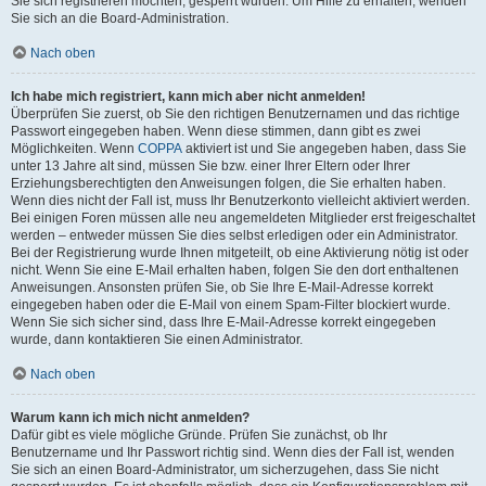
Sie sich registrieren möchten, gesperrt wurden. Um Hilfe zu erhalten, wenden
Sie sich an die Board-Administration.
Nach oben
Ich habe mich registriert, kann mich aber nicht anmelden!
Überprüfen Sie zuerst, ob Sie den richtigen Benutzernamen und das richtige
Passwort eingegeben haben. Wenn diese stimmen, dann gibt es zwei
Möglichkeiten. Wenn
COPPA
aktiviert ist und Sie angegeben haben, dass Sie
unter 13 Jahre alt sind, müssen Sie bzw. einer Ihrer Eltern oder Ihrer
Erziehungsberechtigten den Anweisungen folgen, die Sie erhalten haben.
Wenn dies nicht der Fall ist, muss Ihr Benutzerkonto vielleicht aktiviert werden.
Bei einigen Foren müssen alle neu angemeldeten Mitglieder erst freigeschaltet
werden – entweder müssen Sie dies selbst erledigen oder ein Administrator.
Bei der Registrierung wurde Ihnen mitgeteilt, ob eine Aktivierung nötig ist oder
nicht. Wenn Sie eine E-Mail erhalten haben, folgen Sie den dort enthaltenen
Anweisungen. Ansonsten prüfen Sie, ob Sie Ihre E-Mail-Adresse korrekt
eingegeben haben oder die E-Mail von einem Spam-Filter blockiert wurde.
Wenn Sie sich sicher sind, dass Ihre E-Mail-Adresse korrekt eingegeben
wurde, dann kontaktieren Sie einen Administrator.
Nach oben
Warum kann ich mich nicht anmelden?
Dafür gibt es viele mögliche Gründe. Prüfen Sie zunächst, ob Ihr
Benutzername und Ihr Passwort richtig sind. Wenn dies der Fall ist, wenden
Sie sich an einen Board-Administrator, um sicherzugehen, dass Sie nicht