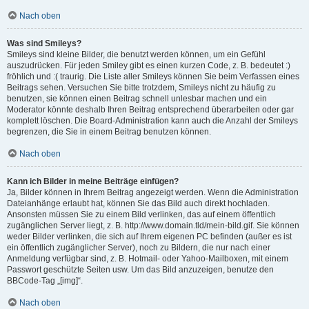
Nach oben
Was sind Smileys?
Smileys sind kleine Bilder, die benutzt werden können, um ein Gefühl
auszudrücken. Für jeden Smiley gibt es einen kurzen Code, z. B. bedeutet :)
fröhlich und :( traurig. Die Liste aller Smileys können Sie beim Verfassen eines
Beitrags sehen. Versuchen Sie bitte trotzdem, Smileys nicht zu häufig zu
benutzen, sie können einen Beitrag schnell unlesbar machen und ein
Moderator könnte deshalb Ihren Beitrag entsprechend überarbeiten oder gar
komplett löschen. Die Board-Administration kann auch die Anzahl der Smileys
begrenzen, die Sie in einem Beitrag benutzen können.
Nach oben
Kann ich Bilder in meine Beiträge einfügen?
Ja, Bilder können in Ihrem Beitrag angezeigt werden. Wenn die Administration
Dateianhänge erlaubt hat, können Sie das Bild auch direkt hochladen.
Ansonsten müssen Sie zu einem Bild verlinken, das auf einem öffentlich
zugänglichen Server liegt, z. B. http://www.domain.tld/mein-bild.gif. Sie können
weder Bilder verlinken, die sich auf Ihrem eigenen PC befinden (außer es ist
ein öffentlich zugänglicher Server), noch zu Bildern, die nur nach einer
Anmeldung verfügbar sind, z. B. Hotmail- oder Yahoo-Mailboxen, mit einem
Passwort geschützte Seiten usw. Um das Bild anzuzeigen, benutze den
BBCode-Tag „[img]“.
Nach oben