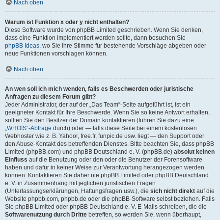
Nach oben
Warum ist Funktion x oder y nicht enthalten?
Diese Software wurde von phpBB Limited geschrieben. Wenn Sie denken,
dass eine Funktion implementiert werden sollte, dann besuchen Sie
phpBB Ideas
, wo Sie Ihre Stimme für bestehende Vorschläge abgeben oder
neue Funktionen vorschlagen können.
Nach oben
An wen soll ich mich wenden, falls es Beschwerden oder juristische
Anfragen zu diesem Forum gibt?
Jeder Administrator, der auf der „Das Team“-Seite aufgeführt ist, ist ein
geeigneter Kontakt für Ihre Beschwerde. Wenn Sie so keine Antwort erhalten,
sollten Sie den Besitzer der Domain kontaktieren (führen Sie dazu eine
„WHOIS“-Abfrage
durch) oder — falls diese Seite bei einem kostenlosen
Webhoster wie z. B. Yahoo!, free.fr, funpic.de usw. liegt — den Support oder
den Abuse-Kontakt des betreffenden Dienstes. Bitte beachten Sie, dass phpBB
Limited (phpBB.com) und phpBB Deutschland e. V. (phpBB.de)
absolut keinen
Einfluss
auf die Benutzung oder den oder die Benutzer der Forensoftware
haben und dafür in keiner Weise zur Verantwortung herangezogen werden
können. Kontaktieren Sie daher nie phpBB Limited oder phpBB Deutschland
e. V. in Zusammenhang mit jeglichen juristischen Fragen
(Unterlassungserklärungen, Haftungsfragen usw.), die
sich nicht direkt
auf die
Website phpbb.com, phpbb.de oder die phpBB-Software selbst beziehen. Falls
Sie phpBB Limited oder phpBB Deutschland e. V. E-Mails schreiben, die die
Softwarenutzung durch Dritte
betreffen, so werden Sie, wenn überhaupt,