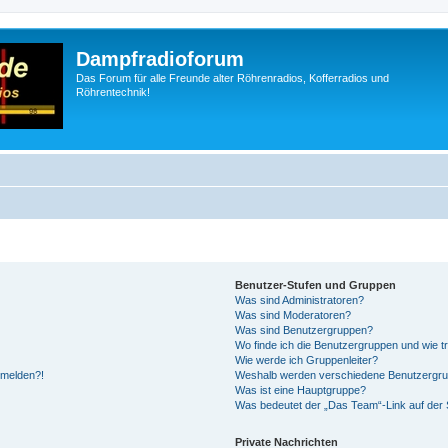
Dampfradioforum
Das Forum für alle Freunde alter Röhrenradios, Kofferradios und
Röhrentechnik!
Benutzer-Stufen und Gruppen
Was sind Administratoren?
Was sind Moderatoren?
Was sind Benutzergruppen?
Wo finde ich die Benutzergruppen und wie tr
Wie werde ich Gruppenleiter?
anmelden?!
Weshalb werden verschiedene Benutzergrupp
Was ist eine Hauptgruppe?
Was bedeutet der „Das Team“-Link auf der S
Private Nachrichten