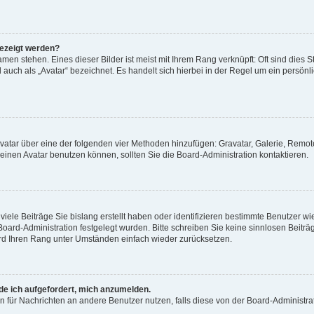
gezeigt werden?
men stehen. Eines dieser Bilder ist meist mit Ihrem Rang verknüpft: Oft sind dies S
auch als „Avatar“ bezeichnet. Es handelt sich hierbei in der Regel um ein persönl
 Avatar über eine der folgenden vier Methoden hinzufügen: Gravatar, Galerie, Rem
inen Avatar benutzen können, sollten Sie die Board-Administration kontaktieren.
iele Beiträge Sie bislang erstellt haben oder identifizieren bestimmte Benutzer
 Board-Administration festgelegt wurden. Bitte schreiben Sie keine sinnlosen Beit
wird Ihren Rang unter Umständen einfach wieder zurücksetzen.
rde ich aufgefordert, mich anzumelden.
ion für Nachrichten an andere Benutzer nutzen, falls diese von der Board-Administ