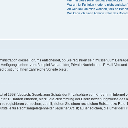
Wer hat diese Forensoftware entwickelt?
Warum ist Funktion x oder y nicht enthalten
An wen soll ich mich wenden, falls es Besc
Wie kann ich einen Administrator des Board
nistration dieses Forums entscheidet, ob Sie registriert sein müssen, um Beiträge z
ur Verfügung stehen: zum Beispiel Avatarbilder, Private Nachrichten, E-Mail-Versand
igt ist und Ihnen zahlreiche Vorteile bietet.
t of 1998 (deutsch: Gesetz zum Schutz der Privatsphäre von Kindern im Internet vo
unter 13 Jahren erheben, hierzu die Zustimmung der Eltern beziehungsweise des o
h zu registrieren versuchen, zutrifft, ziehen Sie einen rechtlichen Beistand zu Rat
stelle für Rechtsangelegenheiten jeglicher Art ist; außer solchen, die unter der 
.