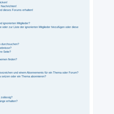
icken!
 Nachrichten!
ed dieses Forums erhalten!
d ignorierten Mitglieder?
e oder zur Liste der ignorierten Mitglieder hinzufügen oder diese
en durchsuchen?
gebnisse?
re Seite?
hemen finden?
esezeichen und einem Abonnements für ein Thema oder Forum?
a setzen oder ein Thema abonnieren?
 zulässig?
hänge erhalten?