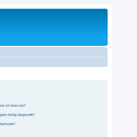
ete ich ihnen bei?
en farbig dargestellt?
tartseite?