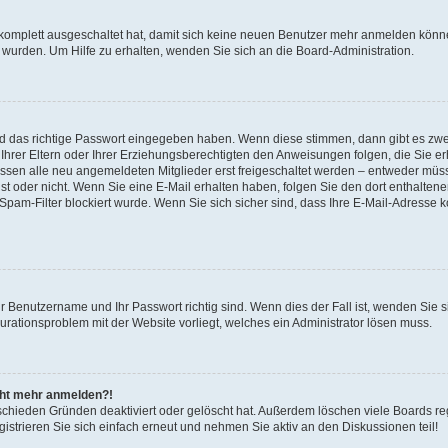
 komplett ausgeschaltet hat, damit sich keine neuen Benutzer mehr anmelden könne
 wurden. Um Hilfe zu erhalten, wenden Sie sich an die Board-Administration.
nd das richtige Passwort eingegeben haben. Wenn diese stimmen, dann gibt es zw
Ihrer Eltern oder Ihrer Erziehungsberechtigten den Anweisungen folgen, die Sie erh
üssen alle neu angemeldeten Mitglieder erst freigeschaltet werden – entweder müsse
 ist oder nicht. Wenn Sie eine E-Mail erhalten haben, folgen Sie den dort enthalte
pam-Filter blockiert wurde. Wenn Sie sich sicher sind, dass Ihre E-Mail-Adresse 
hr Benutzername und Ihr Passwort richtig sind. Wenn dies der Fall ist, wenden Sie
gurationsproblem mit der Website vorliegt, welches ein Administrator lösen muss.
icht mehr anmelden?!
schieden Gründen deaktiviert oder gelöscht hat. Außerdem löschen viele Boards reg
strieren Sie sich einfach erneut und nehmen Sie aktiv an den Diskussionen teil!