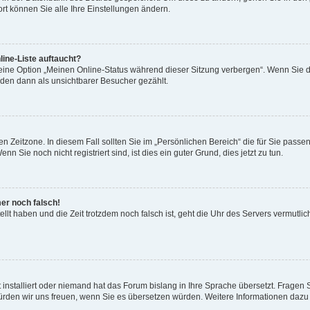
rt können Sie alle Ihre Einstellungen ändern.
ine-Liste auftaucht?
 eine Option „Meinen Online-Status während dieser Sitzung verbergen“. Wenn Sie d
rden dann als unsichtbarer Besucher gezählt.
n Zeitzone. In diesem Fall sollten Sie im „Persönlichen Bereich“ die für Sie passend
 Sie noch nicht registriert sind, ist dies ein guter Grund, dies jetzt zu tun.
mer noch falsch!
ellt haben und die Zeit trotzdem noch falsch ist, geht die Uhr des Servers vermutlic
 installiert oder niemand hat das Forum bislang in Ihre Sprache übersetzt. Fragen 
t, würden wir uns freuen, wenn Sie es übersetzen würden. Weitere Informationen da