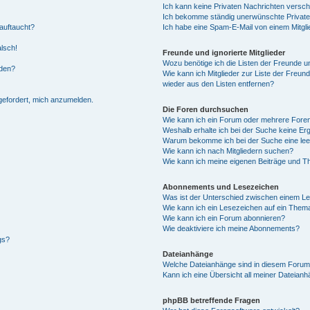
Ich kann keine Privaten Nachrichten versch
Ich bekomme ständig unerwünschte Private
auftaucht?
Ich habe eine Spam-E-Mail von einem Mitgli
alsch!
Freunde und ignorierte Mitglieder
Wozu benötige ich die Listen der Freunde un
rden?
Wie kann ich Mitglieder zur Liste der Freund
wieder aus den Listen entfernen?
fgefordert, mich anzumelden.
Die Foren durchsuchen
Wie kann ich ein Forum oder mehrere For
Weshalb erhalte ich bei der Suche keine Er
Warum bekomme ich bei der Suche eine lee
Wie kann ich nach Mitgliedern suchen?
Wie kann ich meine eigenen Beiträge und T
Abonnements und Lesezeichen
Was ist der Unterschied zwischen einem L
Wie kann ich ein Lesezeichen auf ein Them
Wie kann ich ein Forum abonnieren?
Wie deaktiviere ich meine Abonnements?
gs?
Dateianhänge
Welche Dateianhänge sind in diesem Forum
Kann ich eine Übersicht all meiner Dateian
phpBB betreffende Fragen