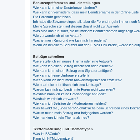
Benutzerpräferenzen und -einstellungen
Wie kann ich meine Einstellungen ändern?
Wie kann ich verhindern, dass mein Benutzername in der Online-Liste 
Die Forenuhr geht falsch!
Ich habe die Zeitzone eingestellt, aber die Forenuhr geht immer noch f
Meine Sprache steht auf diesem Board nicht zur Auswahl!
Was sind das für Bilder, die bei meinem Benutzernamen angezeigt we
Wie verwende ich einen Avatar?
Was ist mein Rang und wie kann ich ihn ändern?
Wenn ich bei einem Benutzer auf den E-Mail-Link klicke, werde ich au
Beiträge schreiben
Wie erstelle ich ein neues Thema oder eine Antwort?
Wie kann ich einen Beitrag bearbeiten oder löschen?
Wie kann ich meinem Beitrag eine Signatur anfügen?
Wie kann ich eine Umfrage erstellen?
Wieso kann ich nicht mehr Antwortmöglichkeiten erstellen?
Wie bearbeite oder lösche ich eine Umfrage?
Warum kann ich auf bestimmte Foren nicht zugreifen?
Weshalb kann ich keine Dateianhänge anfügen?
Weshalb wurde ich verwarnt?
Wie kann ich Beiträge den Moderatoren melden?
Was bewirkt die „Speichern“-Schaltfläche beim Schreiben eines Beitra
Warum muss mein Beitrag erst freigegeben werden?
Wie markiere ich ein Thema als neu?
Textformatierung und Thementypen
Was ist BBCode?
Kann ich HTML benutzen?