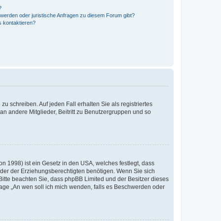
?
hwerden oder juristische Anfragen zu diesem Forum gibt?
s kontaktieren?
u schreiben. Auf jeden Fall erhalten Sie als registriertes
 an andere Mitglieder, Beitritt zu Benutzergruppen und so
n 1998) ist ein Gesetz in den USA, welches festlegt, dass
der der Erziehungsberechtigten benötigen. Wenn Sie sich
e. Bitte beachten Sie, dass phpBB Limited und der Besitzer dieses
Frage „An wen soll ich mich wenden, falls es Beschwerden oder