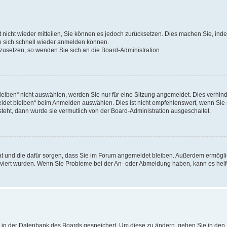
rt nicht wieder mitteilen, Sie können es jedoch zurücksetzen. Dies machen Sie, in
e sich schnell wieder anmelden können.
ckzusetzen, so wenden Sie sich an die Board-Administration.
ben“ nicht auswählen, werden Sie nur für eine Sitzung angemeldet. Dies verhinde
et bleiben“ beim Anmelden auswählen. Dies ist nicht empfehlenswert, wenn Sie s
steht, dann wurde sie vermutlich von der Board-Administration ausgeschaltet.
 hat und die dafür sorgen, dass Sie im Forum angemeldet bleiben. Außerdem ermögl
ktiviert wurden. Wenn Sie Probleme bei der An- oder Abmeldung haben, kann es hel
en in der Datenbank des Boards gespeichert. Um diese zu ändern, gehen Sie in den 