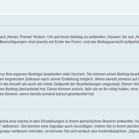
f „Neues Thema“ klicken. Um auf einen Beitrag zu antworten, müssen Sie auf „Ant
e Berechtigungen sind jeweils am Ende der Foren- und der Beitragsansicht aufgeliste
nur Ihre eigenen Beiträge bearbeiten oder löschen. Sie können einen Beitrag bear
nen begrenzten Zeitraum nach seiner Erstellung möglich. Wenn bereits jemand auf Ih
 die Anzahl als auch der letzte Zeitpunkt der Bearbeitungen angezeigt. Dieser Hi
 Beitrag überarbeitet hat. Diese können jedoch, falls sie es für nötig halten, eine 
hen können, wenn bereits jemand darauf geantwortet hat.
hst eine solche in den Einstellungen in Ihrem persönlichen Bereich entwerfen. Na
 aktivieren. Sie können eine Signatur auch hinzufügen, indem Sie in Ihrem persö
gnatur verfassen möchten, so können Sie dort einfach das Kontrollkästchen „Signa