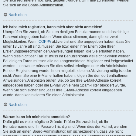
Sie sich registrieren möchten, gesperrt wurden. Um Hilfe zu erhalten, wenden
Sie sich an die Board-Administration.
Nach oben
Ich habe mich registriert, kann mich aber nicht anmelden!
Überprüfen Sie zuerst, ob Sie den richtigen Benutzernamen und das richtige
Passwort eingegeben haben. Wenn diese stimmen, dann gibt es zwei
Möglichkeiten. Wenn
COPPA
aktiviert ist und Sie angegeben haben, dass Sie
unter 13 Jahre alt sind, müssen Sie bzw. einer Ihrer Eltern oder Ihrer
Erziehungsberechtigten den Anweisungen folgen, die Sie erhalten haben.
Wenn dies nicht der Fall ist, muss Ihr Benutzerkonto vielleicht aktiviert werden.
Bei einigen Foren müssen alle neu angemeldeten Mitglieder erst freigeschaltet
werden – entweder müssen Sie dies selbst erledigen oder ein Administrator.
Bei der Registrierung wurde Ihnen mitgeteilt, ob eine Aktivierung nötig ist oder
nicht. Wenn Sie eine E-Mail erhalten haben, folgen Sie den dort enthaltenen
Anweisungen. Ansonsten prüfen Sie, ob Sie Ihre E-Mail-Adresse korrekt
eingegeben haben oder die E-Mail von einem Spam-Filter blockiert wurde.
Wenn Sie sich sicher sind, dass Ihre E-Mail-Adresse korrekt eingegeben
wurde, dann kontaktieren Sie einen Administrator.
Nach oben
Warum kann ich mich nicht anmelden?
Dafür gibt es viele mögliche Gründe. Prüfen Sie zunächst, ob Ihr
Benutzername und Ihr Passwort richtig sind. Wenn dies der Fall ist, wenden
Sie sich an einen Board-Administrator, um sicherzugehen, dass Sie nicht