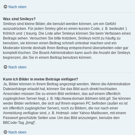
Nach oben
Was sind Smileys?
Smileys sind kleine Bilder, die benutzt werden können, um ein Gefühl
auszudrücken. Für jeden Smiley gibt es einen kurzen Code, z. B. bedeutet :)
fröhlich und :( traurig. Die Liste aller Smileys können Sie beim Verfassen eines
Beitrags sehen. Versuchen Sie bitte trotzdem, Smileys nicht zu häufig zu
benutzen, sie können einen Beitrag schnell unlesbar machen und ein
Moderator könnte deshalb Ihren Beitrag entsprechend überarbeiten oder gar
komplett löschen. Die Board-Administration kann auch die Anzahl der Smileys
begrenzen, die Sie in einem Beitrag benutzen können.
Nach oben
Kann ich Bilder in meine Beiträge einfügen?
Ja, Bilder können in Ihrem Beitrag angezeigt werden. Wenn die Administration
Dateianhänge erlaubt hat, können Sie das Bild auch direkt hochladen.
Ansonsten müssen Sie zu einem Bild verlinken, das auf einem öffentlich
zugänglichen Server liegt, z. B. http://www.domain.tld/mein-bild.gif. Sie können
weder Bilder verlinken, die sich auf Ihrem eigenen PC befinden (außer es ist
ein öffentlich zugänglicher Server), noch zu Bildern, die nur nach einer
Anmeldung verfügbar sind, z. B. Hotmail- oder Yahoo-Mailboxen, mit einem
Passwort geschützte Seiten usw. Um das Bild anzuzeigen, benutze den
BBCode-Tag „[img]“.
Nach oben