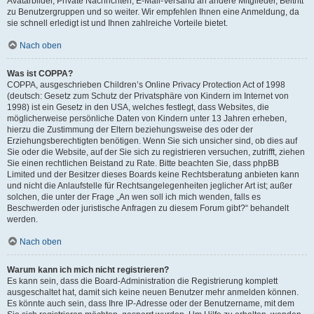
Avatarbilder, Private Nachrichten, E-Mail-Versand an andere Mitglieder, Beitritt
zu Benutzergruppen und so weiter. Wir empfehlen Ihnen eine Anmeldung, da
sie schnell erledigt ist und Ihnen zahlreiche Vorteile bietet.
Nach oben
Was ist COPPA?
COPPA, ausgeschrieben Children’s Online Privacy Protection Act of 1998
(deutsch: Gesetz zum Schutz der Privatsphäre von Kindern im Internet von
1998) ist ein Gesetz in den USA, welches festlegt, dass Websites, die
möglicherweise persönliche Daten von Kindern unter 13 Jahren erheben,
hierzu die Zustimmung der Eltern beziehungsweise des oder der
Erziehungsberechtigten benötigen. Wenn Sie sich unsicher sind, ob dies auf
Sie oder die Website, auf der Sie sich zu registrieren versuchen, zutrifft, ziehen
Sie einen rechtlichen Beistand zu Rate. Bitte beachten Sie, dass phpBB
Limited und der Besitzer dieses Boards keine Rechtsberatung anbieten kann
und nicht die Anlaufstelle für Rechtsangelegenheiten jeglicher Art ist; außer
solchen, die unter der Frage „An wen soll ich mich wenden, falls es
Beschwerden oder juristische Anfragen zu diesem Forum gibt?“ behandelt
werden.
Nach oben
Warum kann ich mich nicht registrieren?
Es kann sein, dass die Board-Administration die Registrierung komplett
ausgeschaltet hat, damit sich keine neuen Benutzer mehr anmelden können.
Es könnte auch sein, dass Ihre IP-Adresse oder der Benutzername, mit dem