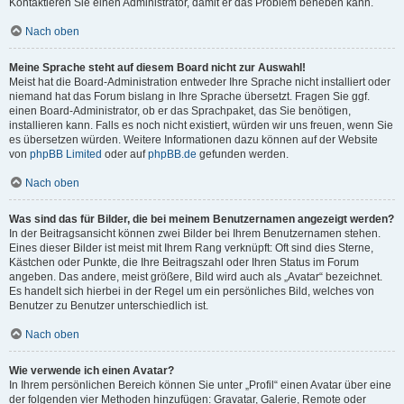
Kontaktieren Sie einen Administrator, damit er das Problem beheben kann.
Nach oben
Meine Sprache steht auf diesem Board nicht zur Auswahl!
Meist hat die Board-Administration entweder Ihre Sprache nicht installiert oder
niemand hat das Forum bislang in Ihre Sprache übersetzt. Fragen Sie ggf.
einen Board-Administrator, ob er das Sprachpaket, das Sie benötigen,
installieren kann. Falls es noch nicht existiert, würden wir uns freuen, wenn Sie
es übersetzen würden. Weitere Informationen dazu können auf der Website
von
phpBB Limited
oder auf
phpBB.de
gefunden werden.
Nach oben
Was sind das für Bilder, die bei meinem Benutzernamen angezeigt werden?
In der Beitragsansicht können zwei Bilder bei Ihrem Benutzernamen stehen.
Eines dieser Bilder ist meist mit Ihrem Rang verknüpft: Oft sind dies Sterne,
Kästchen oder Punkte, die Ihre Beitragszahl oder Ihren Status im Forum
angeben. Das andere, meist größere, Bild wird auch als „Avatar“ bezeichnet.
Es handelt sich hierbei in der Regel um ein persönliches Bild, welches von
Benutzer zu Benutzer unterschiedlich ist.
Nach oben
Wie verwende ich einen Avatar?
In Ihrem persönlichen Bereich können Sie unter „Profil“ einen Avatar über eine
der folgenden vier Methoden hinzufügen: Gravatar, Galerie, Remote oder