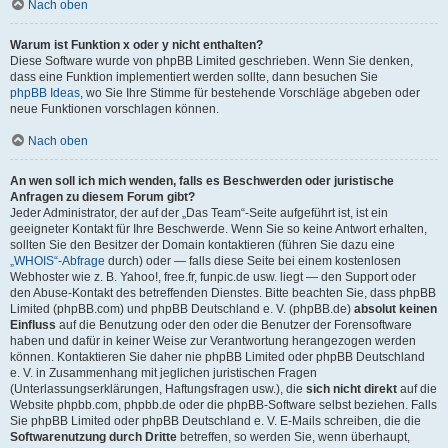
Nach oben
Warum ist Funktion x oder y nicht enthalten?
Diese Software wurde von phpBB Limited geschrieben. Wenn Sie denken,
dass eine Funktion implementiert werden sollte, dann besuchen Sie
phpBB Ideas
, wo Sie Ihre Stimme für bestehende Vorschläge abgeben oder
neue Funktionen vorschlagen können.
Nach oben
An wen soll ich mich wenden, falls es Beschwerden oder juristische
Anfragen zu diesem Forum gibt?
Jeder Administrator, der auf der „Das Team“-Seite aufgeführt ist, ist ein
geeigneter Kontakt für Ihre Beschwerde. Wenn Sie so keine Antwort erhalten,
sollten Sie den Besitzer der Domain kontaktieren (führen Sie dazu eine
„WHOIS“-Abfrage
durch) oder — falls diese Seite bei einem kostenlosen
Webhoster wie z. B. Yahoo!, free.fr, funpic.de usw. liegt — den Support oder
den Abuse-Kontakt des betreffenden Dienstes. Bitte beachten Sie, dass phpBB
Limited (phpBB.com) und phpBB Deutschland e. V. (phpBB.de)
absolut keinen
Einfluss
auf die Benutzung oder den oder die Benutzer der Forensoftware
haben und dafür in keiner Weise zur Verantwortung herangezogen werden
können. Kontaktieren Sie daher nie phpBB Limited oder phpBB Deutschland
e. V. in Zusammenhang mit jeglichen juristischen Fragen
(Unterlassungserklärungen, Haftungsfragen usw.), die
sich nicht direkt
auf die
Website phpbb.com, phpbb.de oder die phpBB-Software selbst beziehen. Falls
Sie phpBB Limited oder phpBB Deutschland e. V. E-Mails schreiben, die die
Softwarenutzung durch Dritte
betreffen, so werden Sie, wenn überhaupt,