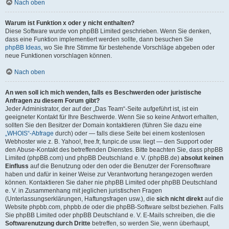
Nach oben
Warum ist Funktion x oder y nicht enthalten?
Diese Software wurde von phpBB Limited geschrieben. Wenn Sie denken,
dass eine Funktion implementiert werden sollte, dann besuchen Sie
phpBB Ideas
, wo Sie Ihre Stimme für bestehende Vorschläge abgeben oder
neue Funktionen vorschlagen können.
Nach oben
An wen soll ich mich wenden, falls es Beschwerden oder juristische
Anfragen zu diesem Forum gibt?
Jeder Administrator, der auf der „Das Team“-Seite aufgeführt ist, ist ein
geeigneter Kontakt für Ihre Beschwerde. Wenn Sie so keine Antwort erhalten,
sollten Sie den Besitzer der Domain kontaktieren (führen Sie dazu eine
„WHOIS“-Abfrage
durch) oder — falls diese Seite bei einem kostenlosen
Webhoster wie z. B. Yahoo!, free.fr, funpic.de usw. liegt — den Support oder
den Abuse-Kontakt des betreffenden Dienstes. Bitte beachten Sie, dass phpBB
Limited (phpBB.com) und phpBB Deutschland e. V. (phpBB.de)
absolut keinen
Einfluss
auf die Benutzung oder den oder die Benutzer der Forensoftware
haben und dafür in keiner Weise zur Verantwortung herangezogen werden
können. Kontaktieren Sie daher nie phpBB Limited oder phpBB Deutschland
e. V. in Zusammenhang mit jeglichen juristischen Fragen
(Unterlassungserklärungen, Haftungsfragen usw.), die
sich nicht direkt
auf die
Website phpbb.com, phpbb.de oder die phpBB-Software selbst beziehen. Falls
Sie phpBB Limited oder phpBB Deutschland e. V. E-Mails schreiben, die die
Softwarenutzung durch Dritte
betreffen, so werden Sie, wenn überhaupt,