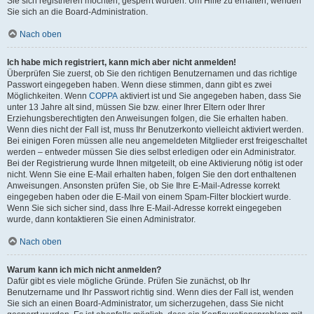
Sie sich registrieren möchten, gesperrt wurden. Um Hilfe zu erhalten, wenden
Sie sich an die Board-Administration.
Nach oben
Ich habe mich registriert, kann mich aber nicht anmelden!
Überprüfen Sie zuerst, ob Sie den richtigen Benutzernamen und das richtige
Passwort eingegeben haben. Wenn diese stimmen, dann gibt es zwei
Möglichkeiten. Wenn
COPPA
aktiviert ist und Sie angegeben haben, dass Sie
unter 13 Jahre alt sind, müssen Sie bzw. einer Ihrer Eltern oder Ihrer
Erziehungsberechtigten den Anweisungen folgen, die Sie erhalten haben.
Wenn dies nicht der Fall ist, muss Ihr Benutzerkonto vielleicht aktiviert werden.
Bei einigen Foren müssen alle neu angemeldeten Mitglieder erst freigeschaltet
werden – entweder müssen Sie dies selbst erledigen oder ein Administrator.
Bei der Registrierung wurde Ihnen mitgeteilt, ob eine Aktivierung nötig ist oder
nicht. Wenn Sie eine E-Mail erhalten haben, folgen Sie den dort enthaltenen
Anweisungen. Ansonsten prüfen Sie, ob Sie Ihre E-Mail-Adresse korrekt
eingegeben haben oder die E-Mail von einem Spam-Filter blockiert wurde.
Wenn Sie sich sicher sind, dass Ihre E-Mail-Adresse korrekt eingegeben
wurde, dann kontaktieren Sie einen Administrator.
Nach oben
Warum kann ich mich nicht anmelden?
Dafür gibt es viele mögliche Gründe. Prüfen Sie zunächst, ob Ihr
Benutzername und Ihr Passwort richtig sind. Wenn dies der Fall ist, wenden
Sie sich an einen Board-Administrator, um sicherzugehen, dass Sie nicht