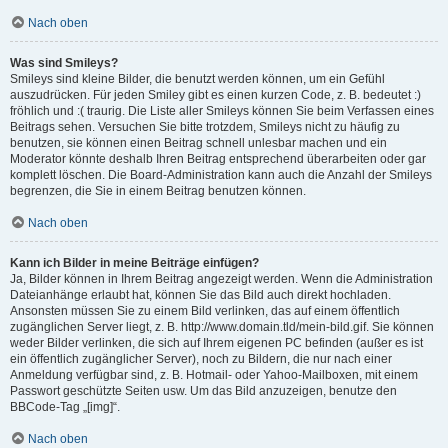
Nach oben
Was sind Smileys?
Smileys sind kleine Bilder, die benutzt werden können, um ein Gefühl
auszudrücken. Für jeden Smiley gibt es einen kurzen Code, z. B. bedeutet :)
fröhlich und :( traurig. Die Liste aller Smileys können Sie beim Verfassen eines
Beitrags sehen. Versuchen Sie bitte trotzdem, Smileys nicht zu häufig zu
benutzen, sie können einen Beitrag schnell unlesbar machen und ein
Moderator könnte deshalb Ihren Beitrag entsprechend überarbeiten oder gar
komplett löschen. Die Board-Administration kann auch die Anzahl der Smileys
begrenzen, die Sie in einem Beitrag benutzen können.
Nach oben
Kann ich Bilder in meine Beiträge einfügen?
Ja, Bilder können in Ihrem Beitrag angezeigt werden. Wenn die Administration
Dateianhänge erlaubt hat, können Sie das Bild auch direkt hochladen.
Ansonsten müssen Sie zu einem Bild verlinken, das auf einem öffentlich
zugänglichen Server liegt, z. B. http://www.domain.tld/mein-bild.gif. Sie können
weder Bilder verlinken, die sich auf Ihrem eigenen PC befinden (außer es ist
ein öffentlich zugänglicher Server), noch zu Bildern, die nur nach einer
Anmeldung verfügbar sind, z. B. Hotmail- oder Yahoo-Mailboxen, mit einem
Passwort geschützte Seiten usw. Um das Bild anzuzeigen, benutze den
BBCode-Tag „[img]“.
Nach oben