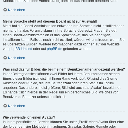
Kontaktieren Sie einen Administrator, damit er das Problem beheben kann.
Nach oben
Meine Sprache steht auf diesem Board nicht zur Auswahl!
Meist hat die Board-Administration entweder Ihre Sprache nicht installiert oder
niemand hat das Forum bislang in Ihre Sprache übersetzt. Fragen Sie ggf.
einen Board-Administrator, ob er das Sprachpaket, das Sie benötigen,
installieren kann. Falls es noch nicht existiert, würden wir uns freuen, wenn Sie
es übersetzen würden. Weitere Informationen dazu können auf der Website
von
phpBB Limited
oder auf
phpBB.de
gefunden werden.
Nach oben
Was sind das für Bilder, die bei meinem Benutzernamen angezeigt werden?
In der Beitragsansicht können zwei Bilder bei Ihrem Benutzernamen stehen.
Eines dieser Bilder ist meist mit Ihrem Rang verknüpft: Oft sind dies Sterne,
Kästchen oder Punkte, die Ihre Beitragszahl oder Ihren Status im Forum
angeben. Das andere, meist größere, Bild wird auch als „Avatar“ bezeichnet.
Es handelt sich hierbei in der Regel um ein persönliches Bild, welches von
Benutzer zu Benutzer unterschiedlich ist.
Nach oben
Wie verwende ich einen Avatar?
In Ihrem persönlichen Bereich können Sie unter „Profil“ einen Avatar über eine
der folgenden vier Methoden hinzufügen: Gravatar, Galerie, Remote oder