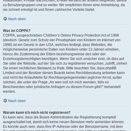
Avatarbilder, Private Nachrichten, E-Mail-Versand an andere Mitglieder, Beitritt
zu Benutzergruppen und so weiter. Wir empfehlen Ihnen eine Anmeldung, da
sie schnell erledigt ist und Ihnen zahlreiche Vorteile bietet.
Nach oben
Was ist COPPA?
COPPA, ausgeschrieben Children’s Online Privacy Protection Act of 1998
(deutsch: Gesetz zum Schutz der Privatsphäre von Kindern im Internet von
1998) ist ein Gesetz in den USA, welches festlegt, dass Websites, die
möglicherweise persönliche Daten von Kindern unter 13 Jahren erheben,
hierzu die Zustimmung der Eltern beziehungsweise des oder der
Erziehungsberechtigten benötigen. Wenn Sie sich unsicher sind, ob dies auf
Sie oder die Website, auf der Sie sich zu registrieren versuchen, zutrifft, ziehen
Sie einen rechtlichen Beistand zu Rate. Bitte beachten Sie, dass phpBB
Limited und der Besitzer dieses Boards keine Rechtsberatung anbieten kann
und nicht die Anlaufstelle für Rechtsangelegenheiten jeglicher Art ist; außer
solchen, die unter der Frage „An wen soll ich mich wenden, falls es
Beschwerden oder juristische Anfragen zu diesem Forum gibt?“ behandelt
werden.
Nach oben
Warum kann ich mich nicht registrieren?
Es kann sein, dass die Board-Administration die Registrierung komplett
ausgeschaltet hat, damit sich keine neuen Benutzer mehr anmelden können.
Es könnte auch sein, dass Ihre IP-Adresse oder der Benutzername, mit dem