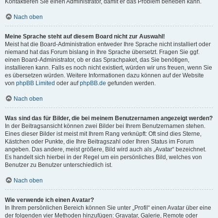
Kontaktieren Sie einen Administrator, damit er das Problem beheben kann.
Nach oben
Meine Sprache steht auf diesem Board nicht zur Auswahl!
Meist hat die Board-Administration entweder Ihre Sprache nicht installiert oder
niemand hat das Forum bislang in Ihre Sprache übersetzt. Fragen Sie ggf.
einen Board-Administrator, ob er das Sprachpaket, das Sie benötigen,
installieren kann. Falls es noch nicht existiert, würden wir uns freuen, wenn Sie
es übersetzen würden. Weitere Informationen dazu können auf der Website
von
phpBB Limited
oder auf
phpBB.de
gefunden werden.
Nach oben
Was sind das für Bilder, die bei meinem Benutzernamen angezeigt werden?
In der Beitragsansicht können zwei Bilder bei Ihrem Benutzernamen stehen.
Eines dieser Bilder ist meist mit Ihrem Rang verknüpft: Oft sind dies Sterne,
Kästchen oder Punkte, die Ihre Beitragszahl oder Ihren Status im Forum
angeben. Das andere, meist größere, Bild wird auch als „Avatar“ bezeichnet.
Es handelt sich hierbei in der Regel um ein persönliches Bild, welches von
Benutzer zu Benutzer unterschiedlich ist.
Nach oben
Wie verwende ich einen Avatar?
In Ihrem persönlichen Bereich können Sie unter „Profil“ einen Avatar über eine
der folgenden vier Methoden hinzufügen: Gravatar, Galerie, Remote oder