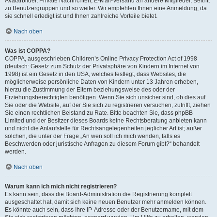
Avatarbilder, Private Nachrichten, E-Mail-Versand an andere Mitglieder, Beitritt
zu Benutzergruppen und so weiter. Wir empfehlen Ihnen eine Anmeldung, da
sie schnell erledigt ist und Ihnen zahlreiche Vorteile bietet.
Nach oben
Was ist COPPA?
COPPA, ausgeschrieben Children’s Online Privacy Protection Act of 1998
(deutsch: Gesetz zum Schutz der Privatsphäre von Kindern im Internet von
1998) ist ein Gesetz in den USA, welches festlegt, dass Websites, die
möglicherweise persönliche Daten von Kindern unter 13 Jahren erheben,
hierzu die Zustimmung der Eltern beziehungsweise des oder der
Erziehungsberechtigten benötigen. Wenn Sie sich unsicher sind, ob dies auf
Sie oder die Website, auf der Sie sich zu registrieren versuchen, zutrifft, ziehen
Sie einen rechtlichen Beistand zu Rate. Bitte beachten Sie, dass phpBB
Limited und der Besitzer dieses Boards keine Rechtsberatung anbieten kann
und nicht die Anlaufstelle für Rechtsangelegenheiten jeglicher Art ist; außer
solchen, die unter der Frage „An wen soll ich mich wenden, falls es
Beschwerden oder juristische Anfragen zu diesem Forum gibt?“ behandelt
werden.
Nach oben
Warum kann ich mich nicht registrieren?
Es kann sein, dass die Board-Administration die Registrierung komplett
ausgeschaltet hat, damit sich keine neuen Benutzer mehr anmelden können.
Es könnte auch sein, dass Ihre IP-Adresse oder der Benutzername, mit dem