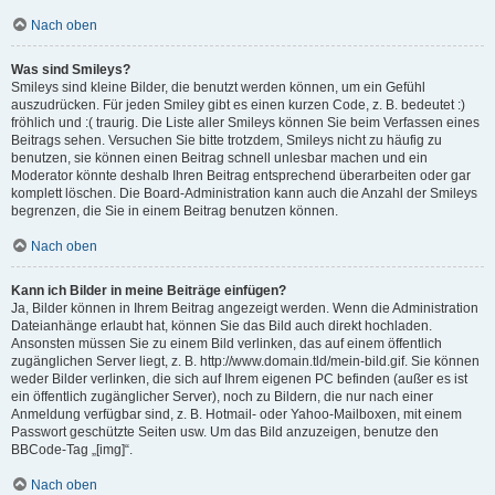
Nach oben
Was sind Smileys?
Smileys sind kleine Bilder, die benutzt werden können, um ein Gefühl
auszudrücken. Für jeden Smiley gibt es einen kurzen Code, z. B. bedeutet :)
fröhlich und :( traurig. Die Liste aller Smileys können Sie beim Verfassen eines
Beitrags sehen. Versuchen Sie bitte trotzdem, Smileys nicht zu häufig zu
benutzen, sie können einen Beitrag schnell unlesbar machen und ein
Moderator könnte deshalb Ihren Beitrag entsprechend überarbeiten oder gar
komplett löschen. Die Board-Administration kann auch die Anzahl der Smileys
begrenzen, die Sie in einem Beitrag benutzen können.
Nach oben
Kann ich Bilder in meine Beiträge einfügen?
Ja, Bilder können in Ihrem Beitrag angezeigt werden. Wenn die Administration
Dateianhänge erlaubt hat, können Sie das Bild auch direkt hochladen.
Ansonsten müssen Sie zu einem Bild verlinken, das auf einem öffentlich
zugänglichen Server liegt, z. B. http://www.domain.tld/mein-bild.gif. Sie können
weder Bilder verlinken, die sich auf Ihrem eigenen PC befinden (außer es ist
ein öffentlich zugänglicher Server), noch zu Bildern, die nur nach einer
Anmeldung verfügbar sind, z. B. Hotmail- oder Yahoo-Mailboxen, mit einem
Passwort geschützte Seiten usw. Um das Bild anzuzeigen, benutze den
BBCode-Tag „[img]“.
Nach oben