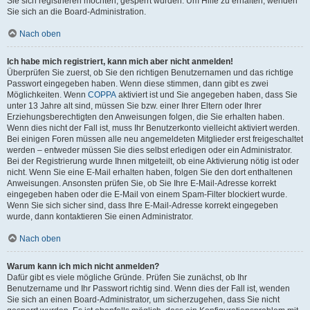
Sie sich registrieren möchten, gesperrt wurden. Um Hilfe zu erhalten, wenden
Sie sich an die Board-Administration.
Nach oben
Ich habe mich registriert, kann mich aber nicht anmelden!
Überprüfen Sie zuerst, ob Sie den richtigen Benutzernamen und das richtige
Passwort eingegeben haben. Wenn diese stimmen, dann gibt es zwei
Möglichkeiten. Wenn
COPPA
aktiviert ist und Sie angegeben haben, dass Sie
unter 13 Jahre alt sind, müssen Sie bzw. einer Ihrer Eltern oder Ihrer
Erziehungsberechtigten den Anweisungen folgen, die Sie erhalten haben.
Wenn dies nicht der Fall ist, muss Ihr Benutzerkonto vielleicht aktiviert werden.
Bei einigen Foren müssen alle neu angemeldeten Mitglieder erst freigeschaltet
werden – entweder müssen Sie dies selbst erledigen oder ein Administrator.
Bei der Registrierung wurde Ihnen mitgeteilt, ob eine Aktivierung nötig ist oder
nicht. Wenn Sie eine E-Mail erhalten haben, folgen Sie den dort enthaltenen
Anweisungen. Ansonsten prüfen Sie, ob Sie Ihre E-Mail-Adresse korrekt
eingegeben haben oder die E-Mail von einem Spam-Filter blockiert wurde.
Wenn Sie sich sicher sind, dass Ihre E-Mail-Adresse korrekt eingegeben
wurde, dann kontaktieren Sie einen Administrator.
Nach oben
Warum kann ich mich nicht anmelden?
Dafür gibt es viele mögliche Gründe. Prüfen Sie zunächst, ob Ihr
Benutzername und Ihr Passwort richtig sind. Wenn dies der Fall ist, wenden
Sie sich an einen Board-Administrator, um sicherzugehen, dass Sie nicht