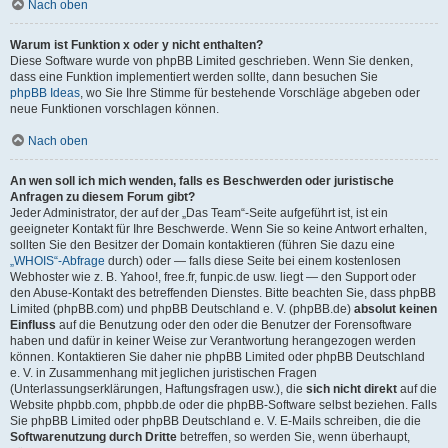
Nach oben
Warum ist Funktion x oder y nicht enthalten?
Diese Software wurde von phpBB Limited geschrieben. Wenn Sie denken,
dass eine Funktion implementiert werden sollte, dann besuchen Sie
phpBB Ideas
, wo Sie Ihre Stimme für bestehende Vorschläge abgeben oder
neue Funktionen vorschlagen können.
Nach oben
An wen soll ich mich wenden, falls es Beschwerden oder juristische
Anfragen zu diesem Forum gibt?
Jeder Administrator, der auf der „Das Team“-Seite aufgeführt ist, ist ein
geeigneter Kontakt für Ihre Beschwerde. Wenn Sie so keine Antwort erhalten,
sollten Sie den Besitzer der Domain kontaktieren (führen Sie dazu eine
„WHOIS“-Abfrage
durch) oder — falls diese Seite bei einem kostenlosen
Webhoster wie z. B. Yahoo!, free.fr, funpic.de usw. liegt — den Support oder
den Abuse-Kontakt des betreffenden Dienstes. Bitte beachten Sie, dass phpBB
Limited (phpBB.com) und phpBB Deutschland e. V. (phpBB.de)
absolut keinen
Einfluss
auf die Benutzung oder den oder die Benutzer der Forensoftware
haben und dafür in keiner Weise zur Verantwortung herangezogen werden
können. Kontaktieren Sie daher nie phpBB Limited oder phpBB Deutschland
e. V. in Zusammenhang mit jeglichen juristischen Fragen
(Unterlassungserklärungen, Haftungsfragen usw.), die
sich nicht direkt
auf die
Website phpbb.com, phpbb.de oder die phpBB-Software selbst beziehen. Falls
Sie phpBB Limited oder phpBB Deutschland e. V. E-Mails schreiben, die die
Softwarenutzung durch Dritte
betreffen, so werden Sie, wenn überhaupt,