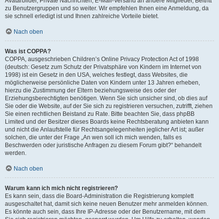
Avatarbilder, Private Nachrichten, E-Mail-Versand an andere Mitglieder, Beitritt
zu Benutzergruppen und so weiter. Wir empfehlen Ihnen eine Anmeldung, da
sie schnell erledigt ist und Ihnen zahlreiche Vorteile bietet.
Nach oben
Was ist COPPA?
COPPA, ausgeschrieben Children’s Online Privacy Protection Act of 1998
(deutsch: Gesetz zum Schutz der Privatsphäre von Kindern im Internet von
1998) ist ein Gesetz in den USA, welches festlegt, dass Websites, die
möglicherweise persönliche Daten von Kindern unter 13 Jahren erheben,
hierzu die Zustimmung der Eltern beziehungsweise des oder der
Erziehungsberechtigten benötigen. Wenn Sie sich unsicher sind, ob dies auf
Sie oder die Website, auf der Sie sich zu registrieren versuchen, zutrifft, ziehen
Sie einen rechtlichen Beistand zu Rate. Bitte beachten Sie, dass phpBB
Limited und der Besitzer dieses Boards keine Rechtsberatung anbieten kann
und nicht die Anlaufstelle für Rechtsangelegenheiten jeglicher Art ist; außer
solchen, die unter der Frage „An wen soll ich mich wenden, falls es
Beschwerden oder juristische Anfragen zu diesem Forum gibt?“ behandelt
werden.
Nach oben
Warum kann ich mich nicht registrieren?
Es kann sein, dass die Board-Administration die Registrierung komplett
ausgeschaltet hat, damit sich keine neuen Benutzer mehr anmelden können.
Es könnte auch sein, dass Ihre IP-Adresse oder der Benutzername, mit dem