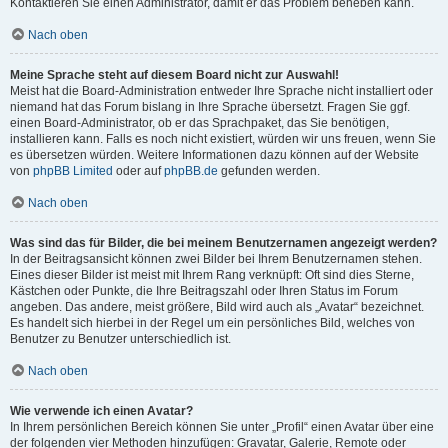
Kontaktieren Sie einen Administrator, damit er das Problem beheben kann.
Nach oben
Meine Sprache steht auf diesem Board nicht zur Auswahl!
Meist hat die Board-Administration entweder Ihre Sprache nicht installiert oder
niemand hat das Forum bislang in Ihre Sprache übersetzt. Fragen Sie ggf.
einen Board-Administrator, ob er das Sprachpaket, das Sie benötigen,
installieren kann. Falls es noch nicht existiert, würden wir uns freuen, wenn Sie
es übersetzen würden. Weitere Informationen dazu können auf der Website
von
phpBB Limited
oder auf
phpBB.de
gefunden werden.
Nach oben
Was sind das für Bilder, die bei meinem Benutzernamen angezeigt werden?
In der Beitragsansicht können zwei Bilder bei Ihrem Benutzernamen stehen.
Eines dieser Bilder ist meist mit Ihrem Rang verknüpft: Oft sind dies Sterne,
Kästchen oder Punkte, die Ihre Beitragszahl oder Ihren Status im Forum
angeben. Das andere, meist größere, Bild wird auch als „Avatar“ bezeichnet.
Es handelt sich hierbei in der Regel um ein persönliches Bild, welches von
Benutzer zu Benutzer unterschiedlich ist.
Nach oben
Wie verwende ich einen Avatar?
In Ihrem persönlichen Bereich können Sie unter „Profil“ einen Avatar über eine
der folgenden vier Methoden hinzufügen: Gravatar, Galerie, Remote oder