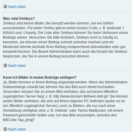
Nach oben
Was sind Smileys?
Smileys sind kleine Bilder, die benutzt werden können, um ein Gefühl
auszudrücken. Für jeden Smiley gibt es einen kurzen Code, z. B. bedeutet :)
fröhlich und :( traurig. Die Liste aller Smileys können Sie beim Verfassen eines
Beitrags sehen. Versuchen Sie bitte trotzdem, Smileys nicht zu häufig zu
benutzen, sie können einen Beitrag schnell unlesbar machen und ein
Moderator könnte deshalb Ihren Beitrag entsprechend überarbeiten oder gar
komplett löschen. Die Board-Administration kann auch die Anzahl der Smileys
begrenzen, die Sie in einem Beitrag benutzen können.
Nach oben
Kann ich Bilder in meine Beiträge einfügen?
Ja, Bilder können in Ihrem Beitrag angezeigt werden. Wenn die Administration
Dateianhänge erlaubt hat, können Sie das Bild auch direkt hochladen.
Ansonsten müssen Sie zu einem Bild verlinken, das auf einem öffentlich
zugänglichen Server liegt, z. B. http://www.domain.tld/mein-bild.gif. Sie können
weder Bilder verlinken, die sich auf Ihrem eigenen PC befinden (außer es ist
ein öffentlich zugänglicher Server), noch zu Bildern, die nur nach einer
Anmeldung verfügbar sind, z. B. Hotmail- oder Yahoo-Mailboxen, mit einem
Passwort geschützte Seiten usw. Um das Bild anzuzeigen, benutze den
BBCode-Tag „[img]“.
Nach oben