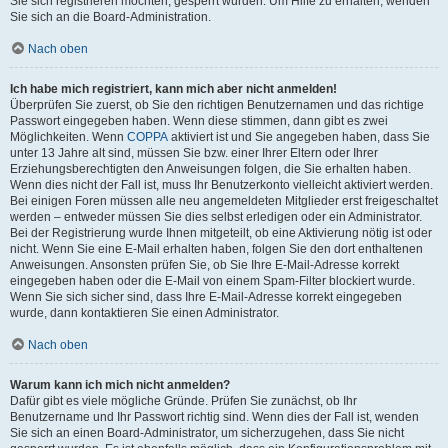
Sie sich registrieren möchten, gesperrt wurden. Um Hilfe zu erhalten, wenden
Sie sich an die Board-Administration.
Nach oben
Ich habe mich registriert, kann mich aber nicht anmelden!
Überprüfen Sie zuerst, ob Sie den richtigen Benutzernamen und das richtige
Passwort eingegeben haben. Wenn diese stimmen, dann gibt es zwei
Möglichkeiten. Wenn
COPPA
aktiviert ist und Sie angegeben haben, dass Sie
unter 13 Jahre alt sind, müssen Sie bzw. einer Ihrer Eltern oder Ihrer
Erziehungsberechtigten den Anweisungen folgen, die Sie erhalten haben.
Wenn dies nicht der Fall ist, muss Ihr Benutzerkonto vielleicht aktiviert werden.
Bei einigen Foren müssen alle neu angemeldeten Mitglieder erst freigeschaltet
werden – entweder müssen Sie dies selbst erledigen oder ein Administrator.
Bei der Registrierung wurde Ihnen mitgeteilt, ob eine Aktivierung nötig ist oder
nicht. Wenn Sie eine E-Mail erhalten haben, folgen Sie den dort enthaltenen
Anweisungen. Ansonsten prüfen Sie, ob Sie Ihre E-Mail-Adresse korrekt
eingegeben haben oder die E-Mail von einem Spam-Filter blockiert wurde.
Wenn Sie sich sicher sind, dass Ihre E-Mail-Adresse korrekt eingegeben
wurde, dann kontaktieren Sie einen Administrator.
Nach oben
Warum kann ich mich nicht anmelden?
Dafür gibt es viele mögliche Gründe. Prüfen Sie zunächst, ob Ihr
Benutzername und Ihr Passwort richtig sind. Wenn dies der Fall ist, wenden
Sie sich an einen Board-Administrator, um sicherzugehen, dass Sie nicht