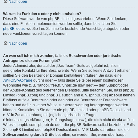
Nach oben
Warum ist Funktion x oder y nicht enthalten?
Diese Software wurde von phpBB Limited geschrieben. Wenn Sie denken,
dass eine Funktion implementiert werden sollte, dann besuchen Sie
phpBB Ideas
, wo Sie Ihre Stimme für bestehende Vorschläge abgeben oder
neue Funktionen vorschlagen können.
Nach oben
An wen soll ich mich wenden, falls es Beschwerden oder juristische
Anfragen zu diesem Forum gibt?
Jeder Administrator, der auf der „Das Team“-Seite aufgeführt ist, ist ein
geeigneter Kontakt für Ihre Beschwerde. Wenn Sie so keine Antwort erhalten,
sollten Sie den Besitzer der Domain kontaktieren (führen Sie dazu eine
„WHOIS“-Abfrage
durch) oder — falls diese Seite bei einem kostenlosen
Webhoster wie z. B. Yahoo!, free.fr, funpic.de usw. liegt — den Support oder
den Abuse-Kontakt des betreffenden Dienstes. Bitte beachten Sie, dass phpBB
Limited (phpBB.com) und phpBB Deutschland e. V. (phpBB.de)
absolut keinen
Einfluss
auf die Benutzung oder den oder die Benutzer der Forensoftware
haben und dafür in keiner Weise zur Verantwortung herangezogen werden
können. Kontaktieren Sie daher nie phpBB Limited oder phpBB Deutschland
e. V. in Zusammenhang mit jeglichen juristischen Fragen
(Unterlassungserklärungen, Haftungsfragen usw.), die
sich nicht direkt
auf die
Website phpbb.com, phpbb.de oder die phpBB-Software selbst beziehen. Falls
Sie phpBB Limited oder phpBB Deutschland e. V. E-Mails schreiben, die die
Softwarenutzung durch Dritte
betreffen, so werden Sie, wenn überhaupt,