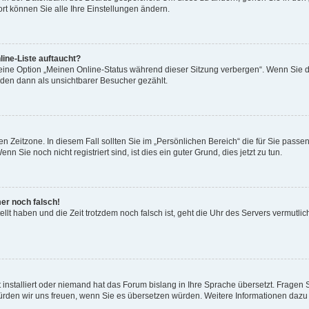
rt können Sie alle Ihre Einstellungen ändern.
ine-Liste auftaucht?
 eine Option „Meinen Online-Status während dieser Sitzung verbergen“. Wenn Sie d
rden dann als unsichtbarer Besucher gezählt.
n Zeitzone. In diesem Fall sollten Sie im „Persönlichen Bereich“ die für Sie passend
 Sie noch nicht registriert sind, ist dies ein guter Grund, dies jetzt zu tun.
mer noch falsch!
ellt haben und die Zeit trotzdem noch falsch ist, geht die Uhr des Servers vermutlic
 installiert oder niemand hat das Forum bislang in Ihre Sprache übersetzt. Fragen 
t, würden wir uns freuen, wenn Sie es übersetzen würden. Weitere Informationen da