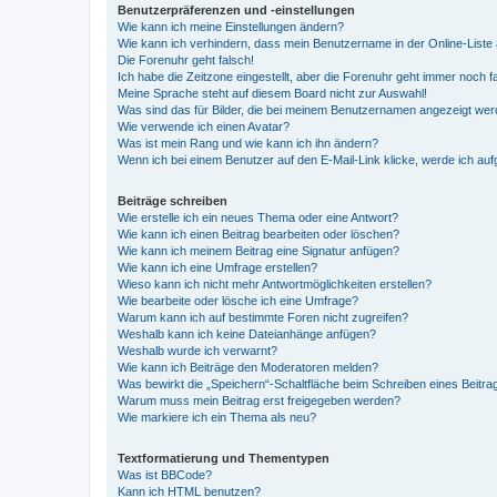
Benutzerpräferenzen und -einstellungen
Wie kann ich meine Einstellungen ändern?
Wie kann ich verhindern, dass mein Benutzername in der Online-Liste 
Die Forenuhr geht falsch!
Ich habe die Zeitzone eingestellt, aber die Forenuhr geht immer noch f
Meine Sprache steht auf diesem Board nicht zur Auswahl!
Was sind das für Bilder, die bei meinem Benutzernamen angezeigt we
Wie verwende ich einen Avatar?
Was ist mein Rang und wie kann ich ihn ändern?
Wenn ich bei einem Benutzer auf den E-Mail-Link klicke, werde ich au
Beiträge schreiben
Wie erstelle ich ein neues Thema oder eine Antwort?
Wie kann ich einen Beitrag bearbeiten oder löschen?
Wie kann ich meinem Beitrag eine Signatur anfügen?
Wie kann ich eine Umfrage erstellen?
Wieso kann ich nicht mehr Antwortmöglichkeiten erstellen?
Wie bearbeite oder lösche ich eine Umfrage?
Warum kann ich auf bestimmte Foren nicht zugreifen?
Weshalb kann ich keine Dateianhänge anfügen?
Weshalb wurde ich verwarnt?
Wie kann ich Beiträge den Moderatoren melden?
Was bewirkt die „Speichern“-Schaltfläche beim Schreiben eines Beitra
Warum muss mein Beitrag erst freigegeben werden?
Wie markiere ich ein Thema als neu?
Textformatierung und Thementypen
Was ist BBCode?
Kann ich HTML benutzen?