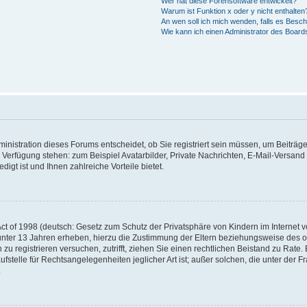
Wer hat diese Forensoftware entwickelt?
Warum ist Funktion x oder y nicht enthalten
An wen soll ich mich wenden, falls es Besc
Wie kann ich einen Administrator des Board
nistration dieses Forums entscheidet, ob Sie registriert sein müssen, um Beiträge z
ur Verfügung stehen: zum Beispiel Avatarbilder, Private Nachrichten, E-Mail-Versand
igt ist und Ihnen zahlreiche Vorteile bietet.
t of 1998 (deutsch: Gesetz zum Schutz der Privatsphäre von Kindern im Internet vo
unter 13 Jahren erheben, hierzu die Zustimmung der Eltern beziehungsweise des o
h zu registrieren versuchen, zutrifft, ziehen Sie einen rechtlichen Beistand zu Rat
stelle für Rechtsangelegenheiten jeglicher Art ist; außer solchen, die unter der 
.