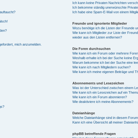
Ich kann keine Privaten Nachrichten versch
Ich bekomme ständig unerwünschte Private
auftaucht?
Ich habe eine Spam-E-Mail von einem Mitgli
alsch!
Freunde und ignorierte Mitglieder
Wozu benötige ich die Listen der Freunde un
rden?
Wie kann ich Mitglieder zur Liste der Freund
wieder aus den Listen entfernen?
fgefordert, mich anzumelden.
Die Foren durchsuchen
Wie kann ich ein Forum oder mehrere For
Weshalb erhalte ich bei der Suche keine Er
Warum bekomme ich bei der Suche eine lee
Wie kann ich nach Mitgliedern suchen?
Wie kann ich meine eigenen Beiträge und T
Abonnements und Lesezeichen
Was ist der Unterschied zwischen einem L
Wie kann ich ein Lesezeichen auf ein Them
Wie kann ich ein Forum abonnieren?
Wie deaktiviere ich meine Abonnements?
gs?
Dateianhänge
Welche Dateianhänge sind in diesem Forum
Kann ich eine Übersicht all meiner Dateian
phpBB betreffende Fragen