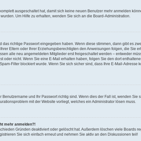
 komplett ausgeschaltet hat, damit sich keine neuen Benutzer mehr anmelden könne
 wurden. Um Hilfe zu erhalten, wenden Sie sich an die Board-Administration.
nd das richtige Passwort eingegeben haben. Wenn diese stimmen, dann gibt es zw
Ihrer Eltern oder Ihrer Erziehungsberechtigten den Anweisungen folgen, die Sie erh
üssen alle neu angemeldeten Mitglieder erst freigeschaltet werden – entweder müsse
 ist oder nicht. Wenn Sie eine E-Mail erhalten haben, folgen Sie den dort enthalte
pam-Filter blockiert wurde. Wenn Sie sich sicher sind, dass Ihre E-Mail-Adresse 
hr Benutzername und Ihr Passwort richtig sind. Wenn dies der Fall ist, wenden Sie
gurationsproblem mit der Website vorliegt, welches ein Administrator lösen muss.
icht mehr anmelden?!
schieden Gründen deaktiviert oder gelöscht hat. Außerdem löschen viele Boards reg
strieren Sie sich einfach erneut und nehmen Sie aktiv an den Diskussionen teil!