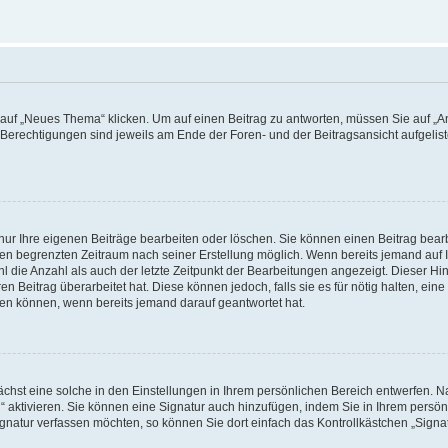
f „Neues Thema“ klicken. Um auf einen Beitrag zu antworten, müssen Sie auf „Ant
e Berechtigungen sind jeweils am Ende der Foren- und der Beitragsansicht aufgeliste
nur Ihre eigenen Beiträge bearbeiten oder löschen. Sie können einen Beitrag bear
nen begrenzten Zeitraum nach seiner Erstellung möglich. Wenn bereits jemand auf Ih
 die Anzahl als auch der letzte Zeitpunkt der Bearbeitungen angezeigt. Dieser Hi
 Beitrag überarbeitet hat. Diese können jedoch, falls sie es für nötig halten, eine 
hen können, wenn bereits jemand darauf geantwortet hat.
hst eine solche in den Einstellungen in Ihrem persönlichen Bereich entwerfen. Na
 aktivieren. Sie können eine Signatur auch hinzufügen, indem Sie in Ihrem persö
gnatur verfassen möchten, so können Sie dort einfach das Kontrollkästchen „Signa