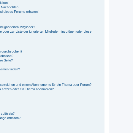
icken!
 Nachrichten!
ed dieses Forums erhalten!
d ignorierten Mitglieder?
e oder zur Liste der ignorierten Mitglieder hinzufügen oder diese
en durchsuchen?
gebnisse?
re Seite?
hemen finden?
esezeichen und einem Abonnements für ein Thema oder Forum?
a setzen oder ein Thema abonnieren?
 zulässig?
hänge erhalten?