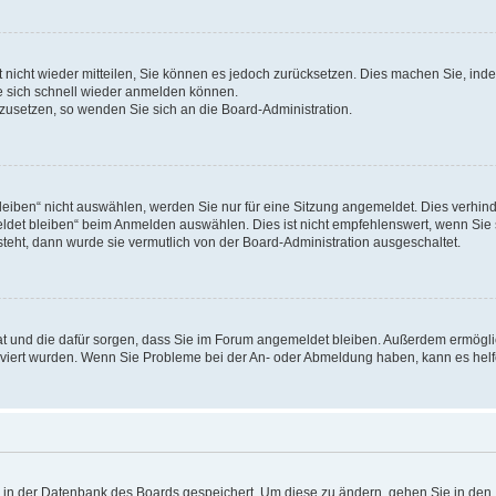
rt nicht wieder mitteilen, Sie können es jedoch zurücksetzen. Dies machen Sie, in
e sich schnell wieder anmelden können.
ckzusetzen, so wenden Sie sich an die Board-Administration.
ben“ nicht auswählen, werden Sie nur für eine Sitzung angemeldet. Dies verhinde
et bleiben“ beim Anmelden auswählen. Dies ist nicht empfehlenswert, wenn Sie s
steht, dann wurde sie vermutlich von der Board-Administration ausgeschaltet.
 hat und die dafür sorgen, dass Sie im Forum angemeldet bleiben. Außerdem ermögl
ktiviert wurden. Wenn Sie Probleme bei der An- oder Abmeldung haben, kann es hel
en in der Datenbank des Boards gespeichert. Um diese zu ändern, gehen Sie in den 