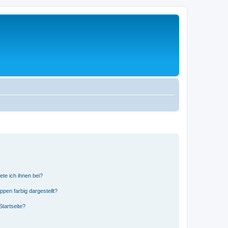
ete ich ihnen bei?
en farbig dargestellt?
tartseite?