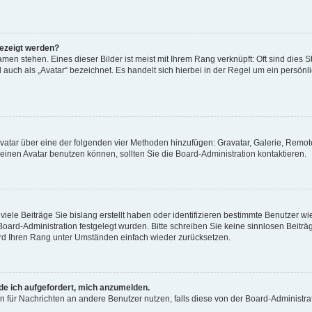
gezeigt werden?
men stehen. Eines dieser Bilder ist meist mit Ihrem Rang verknüpft: Oft sind dies S
auch als „Avatar“ bezeichnet. Es handelt sich hierbei in der Regel um ein persönl
 Avatar über eine der folgenden vier Methoden hinzufügen: Gravatar, Galerie, Rem
inen Avatar benutzen können, sollten Sie die Board-Administration kontaktieren.
iele Beiträge Sie bislang erstellt haben oder identifizieren bestimmte Benutzer
 Board-Administration festgelegt wurden. Bitte schreiben Sie keine sinnlosen Beit
wird Ihren Rang unter Umständen einfach wieder zurücksetzen.
rde ich aufgefordert, mich anzumelden.
ion für Nachrichten an andere Benutzer nutzen, falls diese von der Board-Administ