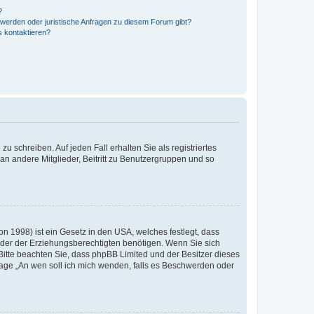
?
hwerden oder juristische Anfragen zu diesem Forum gibt?
s kontaktieren?
u schreiben. Auf jeden Fall erhalten Sie als registriertes
 an andere Mitglieder, Beitritt zu Benutzergruppen und so
n 1998) ist ein Gesetz in den USA, welches festlegt, dass
der der Erziehungsberechtigten benötigen. Wenn Sie sich
e. Bitte beachten Sie, dass phpBB Limited und der Besitzer dieses
Frage „An wen soll ich mich wenden, falls es Beschwerden oder