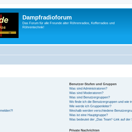
Dampfradioforum
Das Forum für alle Freunde alter Röhrenradios, Kofferradios und
Röhrentechnik!
Benutzer-Stufen und Gruppen
Was sind Administratoren?
Was sind Moderatoren?
Was sind Benutzergruppen?
Wo finde ich die Benutzergruppen und wie tr
Wie werde ich Gruppenleiter?
anmelden?!
Weshalb werden verschiedene Benutzergrupp
Was ist eine Hauptgruppe?
Was bedeutet der „Das Team“-Link auf der S
Private Nachrichten