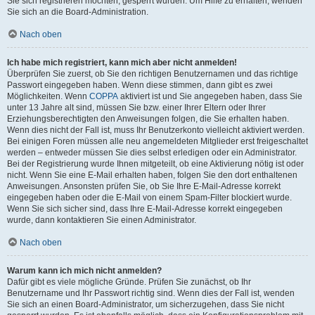
Sie sich registrieren möchten, gesperrt wurden. Um Hilfe zu erhalten, wenden
Sie sich an die Board-Administration.
Nach oben
Ich habe mich registriert, kann mich aber nicht anmelden!
Überprüfen Sie zuerst, ob Sie den richtigen Benutzernamen und das richtige
Passwort eingegeben haben. Wenn diese stimmen, dann gibt es zwei
Möglichkeiten. Wenn
COPPA
aktiviert ist und Sie angegeben haben, dass Sie
unter 13 Jahre alt sind, müssen Sie bzw. einer Ihrer Eltern oder Ihrer
Erziehungsberechtigten den Anweisungen folgen, die Sie erhalten haben.
Wenn dies nicht der Fall ist, muss Ihr Benutzerkonto vielleicht aktiviert werden.
Bei einigen Foren müssen alle neu angemeldeten Mitglieder erst freigeschaltet
werden – entweder müssen Sie dies selbst erledigen oder ein Administrator.
Bei der Registrierung wurde Ihnen mitgeteilt, ob eine Aktivierung nötig ist oder
nicht. Wenn Sie eine E-Mail erhalten haben, folgen Sie den dort enthaltenen
Anweisungen. Ansonsten prüfen Sie, ob Sie Ihre E-Mail-Adresse korrekt
eingegeben haben oder die E-Mail von einem Spam-Filter blockiert wurde.
Wenn Sie sich sicher sind, dass Ihre E-Mail-Adresse korrekt eingegeben
wurde, dann kontaktieren Sie einen Administrator.
Nach oben
Warum kann ich mich nicht anmelden?
Dafür gibt es viele mögliche Gründe. Prüfen Sie zunächst, ob Ihr
Benutzername und Ihr Passwort richtig sind. Wenn dies der Fall ist, wenden
Sie sich an einen Board-Administrator, um sicherzugehen, dass Sie nicht