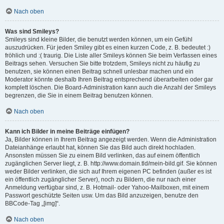
Nach oben
Was sind Smileys?
Smileys sind kleine Bilder, die benutzt werden können, um ein Gefühl
auszudrücken. Für jeden Smiley gibt es einen kurzen Code, z. B. bedeutet :)
fröhlich und :( traurig. Die Liste aller Smileys können Sie beim Verfassen eines
Beitrags sehen. Versuchen Sie bitte trotzdem, Smileys nicht zu häufig zu
benutzen, sie können einen Beitrag schnell unlesbar machen und ein
Moderator könnte deshalb Ihren Beitrag entsprechend überarbeiten oder gar
komplett löschen. Die Board-Administration kann auch die Anzahl der Smileys
begrenzen, die Sie in einem Beitrag benutzen können.
Nach oben
Kann ich Bilder in meine Beiträge einfügen?
Ja, Bilder können in Ihrem Beitrag angezeigt werden. Wenn die Administration
Dateianhänge erlaubt hat, können Sie das Bild auch direkt hochladen.
Ansonsten müssen Sie zu einem Bild verlinken, das auf einem öffentlich
zugänglichen Server liegt, z. B. http://www.domain.tld/mein-bild.gif. Sie können
weder Bilder verlinken, die sich auf Ihrem eigenen PC befinden (außer es ist
ein öffentlich zugänglicher Server), noch zu Bildern, die nur nach einer
Anmeldung verfügbar sind, z. B. Hotmail- oder Yahoo-Mailboxen, mit einem
Passwort geschützte Seiten usw. Um das Bild anzuzeigen, benutze den
BBCode-Tag „[img]“.
Nach oben