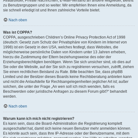
Avatarbilder, Private Nachrichten, E-Mail-Versand an andere Mitglieder, Beitritt
zu Benutzergruppen und so weiter. Wir empfehlen Ihnen eine Anmeldung, da
sie schnell erledigt ist und Ihnen zahlreiche Vorteile bietet.
Nach oben
Was ist COPPA?
COPPA, ausgeschrieben Children’s Online Privacy Protection Act of 1998
(deutsch: Gesetz zum Schutz der Privatsphäre von Kindern im Internet von
1998) ist ein Gesetz in den USA, welches festlegt, dass Websites, die
möglicherweise persönliche Daten von Kindern unter 13 Jahren erheben,
hierzu die Zustimmung der Eltern beziehungsweise des oder der
Erziehungsberechtigten benötigen. Wenn Sie sich unsicher sind, ob dies auf
Sie oder die Website, auf der Sie sich zu registrieren versuchen, zutrifft, ziehen
Sie einen rechtlichen Beistand zu Rate. Bitte beachten Sie, dass phpBB
Limited und der Besitzer dieses Boards keine Rechtsberatung anbieten kann
und nicht die Anlaufstelle für Rechtsangelegenheiten jeglicher Art ist; außer
solchen, die unter der Frage „An wen soll ich mich wenden, falls es
Beschwerden oder juristische Anfragen zu diesem Forum gibt?“ behandelt
werden.
Nach oben
Warum kann ich mich nicht registrieren?
Es kann sein, dass die Board-Administration die Registrierung komplett
ausgeschaltet hat, damit sich keine neuen Benutzer mehr anmelden können.
Es könnte auch sein, dass Ihre IP-Adresse oder der Benutzername, mit dem