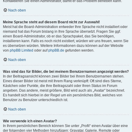
Kontaktieren Sie einen Administrator, damit er das Problem beheben kann.
Nach oben
Meine Sprache steht auf diesem Board nicht zur Auswahl!
Meist hat die Board-Administration entweder Ihre Sprache nicht installiert oder
niemand hat das Forum bislang in Ihre Sprache übersetzt. Fragen Sie ggf.
einen Board-Administrator, ob er das Sprachpaket, das Sie benötigen,
installieren kann. Falls es noch nicht existiert, würden wir uns freuen, wenn Sie
es übersetzen würden. Weitere Informationen dazu können auf der Website
von
phpBB Limited
oder auf
phpBB.de
gefunden werden.
Nach oben
Was sind das für Bilder, die bei meinem Benutzernamen angezeigt werden?
In der Beitragsansicht können zwei Bilder bei Ihrem Benutzernamen stehen.
Eines dieser Bilder ist meist mit Ihrem Rang verknüpft: Oft sind dies Sterne,
Kästchen oder Punkte, die Ihre Beitragszahl oder Ihren Status im Forum
angeben. Das andere, meist größere, Bild wird auch als „Avatar“ bezeichnet.
Es handelt sich hierbei in der Regel um ein persönliches Bild, welches von
Benutzer zu Benutzer unterschiedlich ist.
Nach oben
Wie verwende ich einen Avatar?
In Ihrem persönlichen Bereich können Sie unter „Profil“ einen Avatar über eine
der folgenden vier Methoden hinzufügen: Gravatar, Galerie, Remote oder