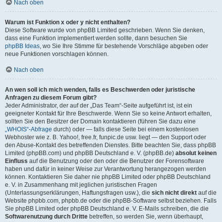
Nach oben
Warum ist Funktion x oder y nicht enthalten?
Diese Software wurde von phpBB Limited geschrieben. Wenn Sie denken,
dass eine Funktion implementiert werden sollte, dann besuchen Sie
phpBB Ideas
, wo Sie Ihre Stimme für bestehende Vorschläge abgeben oder
neue Funktionen vorschlagen können.
Nach oben
An wen soll ich mich wenden, falls es Beschwerden oder juristische
Anfragen zu diesem Forum gibt?
Jeder Administrator, der auf der „Das Team“-Seite aufgeführt ist, ist ein
geeigneter Kontakt für Ihre Beschwerde. Wenn Sie so keine Antwort erhalten,
sollten Sie den Besitzer der Domain kontaktieren (führen Sie dazu eine
„WHOIS“-Abfrage
durch) oder — falls diese Seite bei einem kostenlosen
Webhoster wie z. B. Yahoo!, free.fr, funpic.de usw. liegt — den Support oder
den Abuse-Kontakt des betreffenden Dienstes. Bitte beachten Sie, dass phpBB
Limited (phpBB.com) und phpBB Deutschland e. V. (phpBB.de)
absolut keinen
Einfluss
auf die Benutzung oder den oder die Benutzer der Forensoftware
haben und dafür in keiner Weise zur Verantwortung herangezogen werden
können. Kontaktieren Sie daher nie phpBB Limited oder phpBB Deutschland
e. V. in Zusammenhang mit jeglichen juristischen Fragen
(Unterlassungserklärungen, Haftungsfragen usw.), die
sich nicht direkt
auf die
Website phpbb.com, phpbb.de oder die phpBB-Software selbst beziehen. Falls
Sie phpBB Limited oder phpBB Deutschland e. V. E-Mails schreiben, die die
Softwarenutzung durch Dritte
betreffen, so werden Sie, wenn überhaupt,