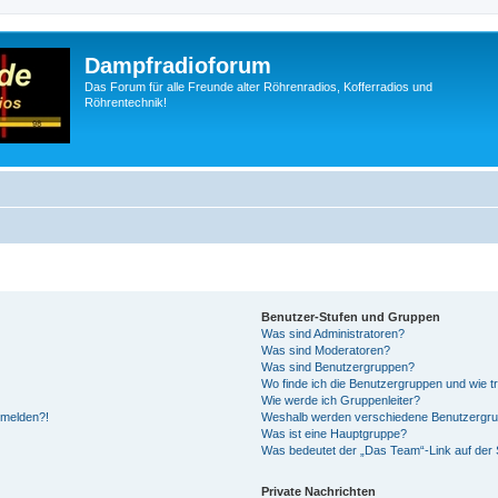
Dampfradioforum
Das Forum für alle Freunde alter Röhrenradios, Kofferradios und
Röhrentechnik!
Benutzer-Stufen und Gruppen
Was sind Administratoren?
Was sind Moderatoren?
Was sind Benutzergruppen?
Wo finde ich die Benutzergruppen und wie tr
Wie werde ich Gruppenleiter?
anmelden?!
Weshalb werden verschiedene Benutzergrupp
Was ist eine Hauptgruppe?
Was bedeutet der „Das Team“-Link auf der S
Private Nachrichten