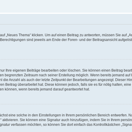
f „Neues Thema“ klicken. Um auf einen Beitrag zu antworten, müssen Sie auf „Ant
e Berechtigungen sind jeweils am Ende der Foren- und der Beitragsansicht aufgeliste
nur Ihre eigenen Beiträge bearbeiten oder löschen. Sie können einen Beitrag bear
nen begrenzten Zeitraum nach seiner Erstellung möglich. Wenn bereits jemand auf Ih
 die Anzahl als auch der letzte Zeitpunkt der Bearbeitungen angezeigt. Dieser Hi
 Beitrag überarbeitet hat. Diese können jedoch, falls sie es für nötig halten, eine 
hen können, wenn bereits jemand darauf geantwortet hat.
hst eine solche in den Einstellungen in Ihrem persönlichen Bereich entwerfen. Na
 aktivieren. Sie können eine Signatur auch hinzufügen, indem Sie in Ihrem persö
gnatur verfassen möchten, so können Sie dort einfach das Kontrollkästchen „Signa