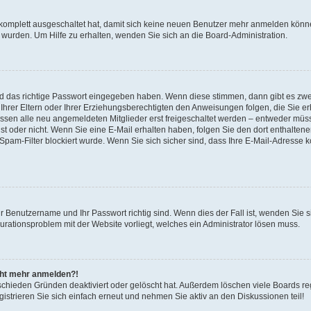
 komplett ausgeschaltet hat, damit sich keine neuen Benutzer mehr anmelden könne
 wurden. Um Hilfe zu erhalten, wenden Sie sich an die Board-Administration.
nd das richtige Passwort eingegeben haben. Wenn diese stimmen, dann gibt es zw
Ihrer Eltern oder Ihrer Erziehungsberechtigten den Anweisungen folgen, die Sie erh
üssen alle neu angemeldeten Mitglieder erst freigeschaltet werden – entweder müsse
 ist oder nicht. Wenn Sie eine E-Mail erhalten haben, folgen Sie den dort enthalte
pam-Filter blockiert wurde. Wenn Sie sich sicher sind, dass Ihre E-Mail-Adresse 
hr Benutzername und Ihr Passwort richtig sind. Wenn dies der Fall ist, wenden Sie
gurationsproblem mit der Website vorliegt, welches ein Administrator lösen muss.
icht mehr anmelden?!
schieden Gründen deaktiviert oder gelöscht hat. Außerdem löschen viele Boards reg
strieren Sie sich einfach erneut und nehmen Sie aktiv an den Diskussionen teil!