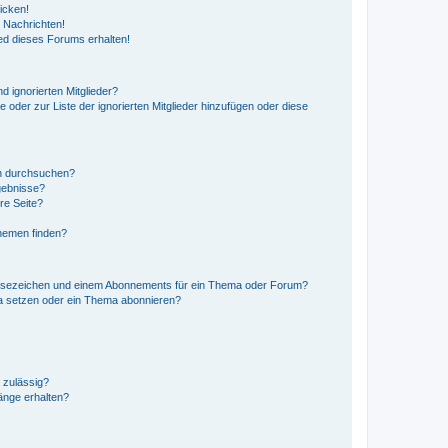
icken!
 Nachrichten!
ed dieses Forums erhalten!
d ignorierten Mitglieder?
e oder zur Liste der ignorierten Mitglieder hinzufügen oder diese
en durchsuchen?
gebnisse?
re Seite?
hemen finden?
esezeichen und einem Abonnements für ein Thema oder Forum?
a setzen oder ein Thema abonnieren?
 zulässig?
hänge erhalten?