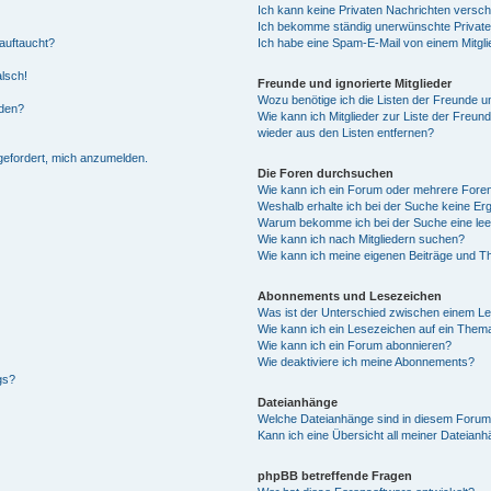
Ich kann keine Privaten Nachrichten versch
Ich bekomme ständig unerwünschte Private
auftaucht?
Ich habe eine Spam-E-Mail von einem Mitgli
alsch!
Freunde und ignorierte Mitglieder
Wozu benötige ich die Listen der Freunde un
rden?
Wie kann ich Mitglieder zur Liste der Freund
wieder aus den Listen entfernen?
fgefordert, mich anzumelden.
Die Foren durchsuchen
Wie kann ich ein Forum oder mehrere For
Weshalb erhalte ich bei der Suche keine Er
Warum bekomme ich bei der Suche eine lee
Wie kann ich nach Mitgliedern suchen?
Wie kann ich meine eigenen Beiträge und T
Abonnements und Lesezeichen
Was ist der Unterschied zwischen einem L
Wie kann ich ein Lesezeichen auf ein Them
Wie kann ich ein Forum abonnieren?
Wie deaktiviere ich meine Abonnements?
gs?
Dateianhänge
Welche Dateianhänge sind in diesem Forum
Kann ich eine Übersicht all meiner Dateian
phpBB betreffende Fragen