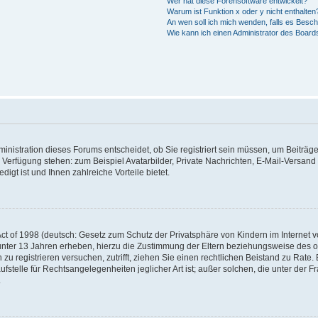
Wer hat diese Forensoftware entwickelt?
Warum ist Funktion x oder y nicht enthalten
An wen soll ich mich wenden, falls es Besc
Wie kann ich einen Administrator des Board
nistration dieses Forums entscheidet, ob Sie registriert sein müssen, um Beiträge z
ur Verfügung stehen: zum Beispiel Avatarbilder, Private Nachrichten, E-Mail-Versand
igt ist und Ihnen zahlreiche Vorteile bietet.
t of 1998 (deutsch: Gesetz zum Schutz der Privatsphäre von Kindern im Internet vo
unter 13 Jahren erheben, hierzu die Zustimmung der Eltern beziehungsweise des o
h zu registrieren versuchen, zutrifft, ziehen Sie einen rechtlichen Beistand zu Rat
stelle für Rechtsangelegenheiten jeglicher Art ist; außer solchen, die unter der 
.