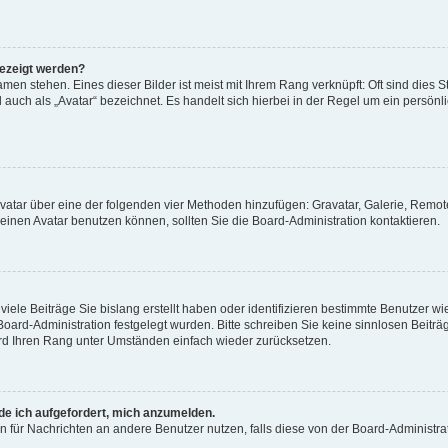
gezeigt werden?
men stehen. Eines dieser Bilder ist meist mit Ihrem Rang verknüpft: Oft sind dies S
auch als „Avatar“ bezeichnet. Es handelt sich hierbei in der Regel um ein persönl
 Avatar über eine der folgenden vier Methoden hinzufügen: Gravatar, Galerie, Rem
inen Avatar benutzen können, sollten Sie die Board-Administration kontaktieren.
iele Beiträge Sie bislang erstellt haben oder identifizieren bestimmte Benutzer
 Board-Administration festgelegt wurden. Bitte schreiben Sie keine sinnlosen Beit
wird Ihren Rang unter Umständen einfach wieder zurücksetzen.
rde ich aufgefordert, mich anzumelden.
ion für Nachrichten an andere Benutzer nutzen, falls diese von der Board-Administ