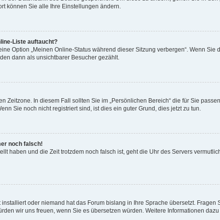
rt können Sie alle Ihre Einstellungen ändern.
ine-Liste auftaucht?
 eine Option „Meinen Online-Status während dieser Sitzung verbergen“. Wenn Sie d
rden dann als unsichtbarer Besucher gezählt.
n Zeitzone. In diesem Fall sollten Sie im „Persönlichen Bereich“ die für Sie passend
 Sie noch nicht registriert sind, ist dies ein guter Grund, dies jetzt zu tun.
mer noch falsch!
ellt haben und die Zeit trotzdem noch falsch ist, geht die Uhr des Servers vermutlic
 installiert oder niemand hat das Forum bislang in Ihre Sprache übersetzt. Fragen 
t, würden wir uns freuen, wenn Sie es übersetzen würden. Weitere Informationen da