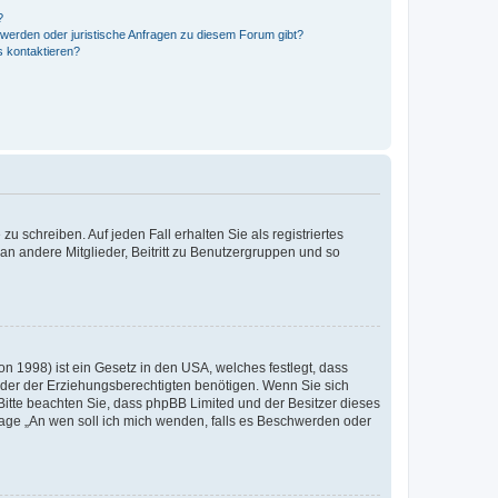
?
hwerden oder juristische Anfragen zu diesem Forum gibt?
s kontaktieren?
u schreiben. Auf jeden Fall erhalten Sie als registriertes
 an andere Mitglieder, Beitritt zu Benutzergruppen und so
n 1998) ist ein Gesetz in den USA, welches festlegt, dass
der der Erziehungsberechtigten benötigen. Wenn Sie sich
e. Bitte beachten Sie, dass phpBB Limited und der Besitzer dieses
Frage „An wen soll ich mich wenden, falls es Beschwerden oder