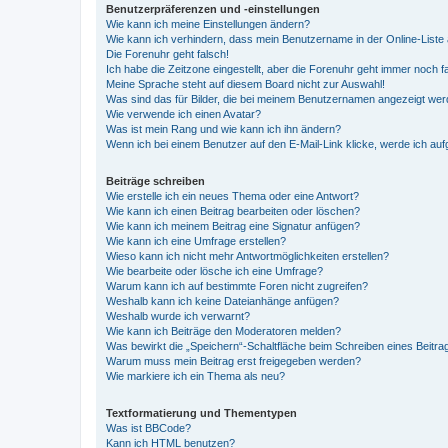
Benutzerpräferenzen und -einstellungen
Wie kann ich meine Einstellungen ändern?
Wie kann ich verhindern, dass mein Benutzername in der Online-Liste 
Die Forenuhr geht falsch!
Ich habe die Zeitzone eingestellt, aber die Forenuhr geht immer noch f
Meine Sprache steht auf diesem Board nicht zur Auswahl!
Was sind das für Bilder, die bei meinem Benutzernamen angezeigt we
Wie verwende ich einen Avatar?
Was ist mein Rang und wie kann ich ihn ändern?
Wenn ich bei einem Benutzer auf den E-Mail-Link klicke, werde ich au
Beiträge schreiben
Wie erstelle ich ein neues Thema oder eine Antwort?
Wie kann ich einen Beitrag bearbeiten oder löschen?
Wie kann ich meinem Beitrag eine Signatur anfügen?
Wie kann ich eine Umfrage erstellen?
Wieso kann ich nicht mehr Antwortmöglichkeiten erstellen?
Wie bearbeite oder lösche ich eine Umfrage?
Warum kann ich auf bestimmte Foren nicht zugreifen?
Weshalb kann ich keine Dateianhänge anfügen?
Weshalb wurde ich verwarnt?
Wie kann ich Beiträge den Moderatoren melden?
Was bewirkt die „Speichern“-Schaltfläche beim Schreiben eines Beitra
Warum muss mein Beitrag erst freigegeben werden?
Wie markiere ich ein Thema als neu?
Textformatierung und Thementypen
Was ist BBCode?
Kann ich HTML benutzen?