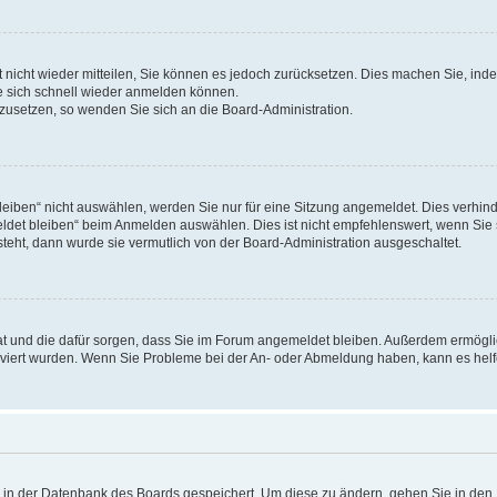
rt nicht wieder mitteilen, Sie können es jedoch zurücksetzen. Dies machen Sie, in
e sich schnell wieder anmelden können.
ckzusetzen, so wenden Sie sich an die Board-Administration.
ben“ nicht auswählen, werden Sie nur für eine Sitzung angemeldet. Dies verhinde
et bleiben“ beim Anmelden auswählen. Dies ist nicht empfehlenswert, wenn Sie s
steht, dann wurde sie vermutlich von der Board-Administration ausgeschaltet.
 hat und die dafür sorgen, dass Sie im Forum angemeldet bleiben. Außerdem ermögl
ktiviert wurden. Wenn Sie Probleme bei der An- oder Abmeldung haben, kann es hel
en in der Datenbank des Boards gespeichert. Um diese zu ändern, gehen Sie in den 