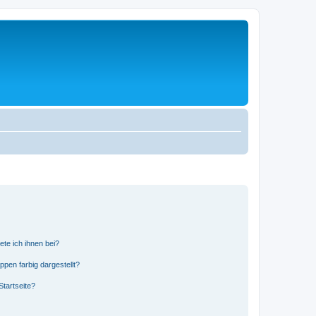
ete ich ihnen bei?
en farbig dargestellt?
tartseite?