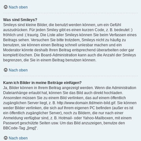
Nach oben
Was sind Smileys?
Smileys sind kleine Bilder, die benutzt werden können, um ein Gefühl
auszudrücken. Für jeden Smiley gibt es einen kurzen Code, z. B. bedeutet :)
fröhlich und :( traurig. Die Liste aller Smileys können Sie beim Verfassen eines
Beitrags sehen. Versuchen Sie bitte trotzdem, Smileys nicht zu häufig zu
benutzen, sie können einen Beitrag schnell unlesbar machen und ein
Moderator könnte deshalb Ihren Beitrag entsprechend überarbeiten oder gar
komplett löschen. Die Board-Administration kann auch die Anzahl der Smileys
begrenzen, die Sie in einem Beitrag benutzen können.
Nach oben
Kann ich Bilder in meine Beiträge einfügen?
Ja, Bilder können in Ihrem Beitrag angezeigt werden. Wenn die Administration
Dateianhänge erlaubt hat, können Sie das Bild auch direkt hochladen.
Ansonsten müssen Sie zu einem Bild verlinken, das auf einem öffentlich
zugänglichen Server liegt, z. B. http://www.domain.tld/mein-bild.gif. Sie können
weder Bilder verlinken, die sich auf Ihrem eigenen PC befinden (außer es ist
ein öffentlich zugänglicher Server), noch zu Bildern, die nur nach einer
Anmeldung verfügbar sind, z. B. Hotmail- oder Yahoo-Mailboxen, mit einem
Passwort geschützte Seiten usw. Um das Bild anzuzeigen, benutze den
BBCode-Tag „[img]“.
Nach oben