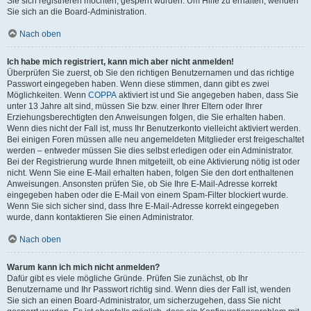
Sie sich registrieren möchten, gesperrt wurden. Um Hilfe zu erhalten, wenden
Sie sich an die Board-Administration.
Nach oben
Ich habe mich registriert, kann mich aber nicht anmelden!
Überprüfen Sie zuerst, ob Sie den richtigen Benutzernamen und das richtige
Passwort eingegeben haben. Wenn diese stimmen, dann gibt es zwei
Möglichkeiten. Wenn
COPPA
aktiviert ist und Sie angegeben haben, dass Sie
unter 13 Jahre alt sind, müssen Sie bzw. einer Ihrer Eltern oder Ihrer
Erziehungsberechtigten den Anweisungen folgen, die Sie erhalten haben.
Wenn dies nicht der Fall ist, muss Ihr Benutzerkonto vielleicht aktiviert werden.
Bei einigen Foren müssen alle neu angemeldeten Mitglieder erst freigeschaltet
werden – entweder müssen Sie dies selbst erledigen oder ein Administrator.
Bei der Registrierung wurde Ihnen mitgeteilt, ob eine Aktivierung nötig ist oder
nicht. Wenn Sie eine E-Mail erhalten haben, folgen Sie den dort enthaltenen
Anweisungen. Ansonsten prüfen Sie, ob Sie Ihre E-Mail-Adresse korrekt
eingegeben haben oder die E-Mail von einem Spam-Filter blockiert wurde.
Wenn Sie sich sicher sind, dass Ihre E-Mail-Adresse korrekt eingegeben
wurde, dann kontaktieren Sie einen Administrator.
Nach oben
Warum kann ich mich nicht anmelden?
Dafür gibt es viele mögliche Gründe. Prüfen Sie zunächst, ob Ihr
Benutzername und Ihr Passwort richtig sind. Wenn dies der Fall ist, wenden
Sie sich an einen Board-Administrator, um sicherzugehen, dass Sie nicht