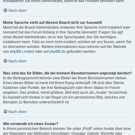
Kontaktieren Sie einen Administrator, damit er das Problem beheben kann.
Nach oben
Meine Sprache steht auf diesem Board nicht zur Auswahl!
Meist hat die Board-Administration entweder Ihre Sprache nicht installiert oder
niemand hat das Forum bislang in Ihre Sprache übersetzt. Fragen Sie ggf.
einen Board-Administrator, ob er das Sprachpaket, das Sie benötigen,
installieren kann. Falls es noch nicht existiert, würden wir uns freuen, wenn Sie
es übersetzen würden. Weitere Informationen dazu können auf der Website
von
phpBB Limited
oder auf
phpBB.de
gefunden werden.
Nach oben
Was sind das für Bilder, die bei meinem Benutzernamen angezeigt werden?
In der Beitragsansicht können zwei Bilder bei Ihrem Benutzernamen stehen.
Eines dieser Bilder ist meist mit Ihrem Rang verknüpft: Oft sind dies Sterne,
Kästchen oder Punkte, die Ihre Beitragszahl oder Ihren Status im Forum
angeben. Das andere, meist größere, Bild wird auch als „Avatar“ bezeichnet.
Es handelt sich hierbei in der Regel um ein persönliches Bild, welches von
Benutzer zu Benutzer unterschiedlich ist.
Nach oben
Wie verwende ich einen Avatar?
In Ihrem persönlichen Bereich können Sie unter „Profil“ einen Avatar über eine
der folgenden vier Methoden hinzufügen: Gravatar, Galerie, Remote oder