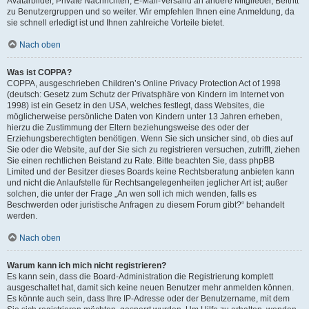
Avatarbilder, Private Nachrichten, E-Mail-Versand an andere Mitglieder, Beitritt
zu Benutzergruppen und so weiter. Wir empfehlen Ihnen eine Anmeldung, da
sie schnell erledigt ist und Ihnen zahlreiche Vorteile bietet.
Nach oben
Was ist COPPA?
COPPA, ausgeschrieben Children’s Online Privacy Protection Act of 1998
(deutsch: Gesetz zum Schutz der Privatsphäre von Kindern im Internet von
1998) ist ein Gesetz in den USA, welches festlegt, dass Websites, die
möglicherweise persönliche Daten von Kindern unter 13 Jahren erheben,
hierzu die Zustimmung der Eltern beziehungsweise des oder der
Erziehungsberechtigten benötigen. Wenn Sie sich unsicher sind, ob dies auf
Sie oder die Website, auf der Sie sich zu registrieren versuchen, zutrifft, ziehen
Sie einen rechtlichen Beistand zu Rate. Bitte beachten Sie, dass phpBB
Limited und der Besitzer dieses Boards keine Rechtsberatung anbieten kann
und nicht die Anlaufstelle für Rechtsangelegenheiten jeglicher Art ist; außer
solchen, die unter der Frage „An wen soll ich mich wenden, falls es
Beschwerden oder juristische Anfragen zu diesem Forum gibt?“ behandelt
werden.
Nach oben
Warum kann ich mich nicht registrieren?
Es kann sein, dass die Board-Administration die Registrierung komplett
ausgeschaltet hat, damit sich keine neuen Benutzer mehr anmelden können.
Es könnte auch sein, dass Ihre IP-Adresse oder der Benutzername, mit dem