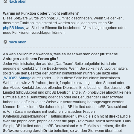
Nach oben
Warum ist Funktion x oder y nicht enthalten?
Diese Software wurde von phpBB Limited geschrieben. Wenn Sie denken,
dass eine Funktion implementiert werden sollte, dann besuchen Sie
phpBB Ideas
, wo Sie Ihre Stimme für bestehende Vorschläge abgeben oder
neue Funktionen vorschlagen können.
Nach oben
An wen soll ich mich wenden, falls es Beschwerden oder juristische
Anfragen zu diesem Forum gibt?
Jeder Administrator, der auf der „Das Team“-Seite aufgeführt ist, ist ein
geeigneter Kontakt für Ihre Beschwerde. Wenn Sie so keine Antwort erhalten,
sollten Sie den Besitzer der Domain kontaktieren (führen Sie dazu eine
„WHOIS“-Abfrage
durch) oder — falls diese Seite bei einem kostenlosen
Webhoster wie z. B. Yahoo!, free.fr, funpic.de usw. liegt — den Support oder
den Abuse-Kontakt des betreffenden Dienstes. Bitte beachten Sie, dass phpBB
Limited (phpBB.com) und phpBB Deutschland e. V. (phpBB.de)
absolut keinen
Einfluss
auf die Benutzung oder den oder die Benutzer der Forensoftware
haben und dafür in keiner Weise zur Verantwortung herangezogen werden
können. Kontaktieren Sie daher nie phpBB Limited oder phpBB Deutschland
e. V. in Zusammenhang mit jeglichen juristischen Fragen
(Unterlassungserklärungen, Haftungsfragen usw.), die
sich nicht direkt
auf die
Website phpbb.com, phpbb.de oder die phpBB-Software selbst beziehen. Falls
Sie phpBB Limited oder phpBB Deutschland e. V. E-Mails schreiben, die die
Softwarenutzung durch Dritte
betreffen, so werden Sie, wenn überhaupt,