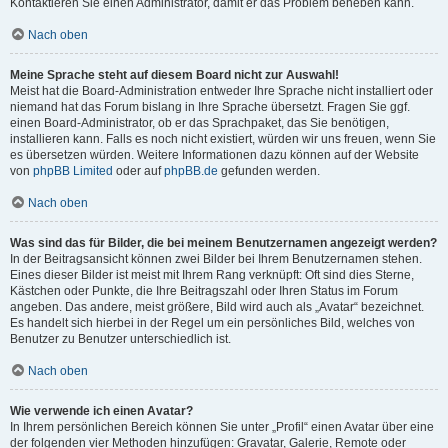
Kontaktieren Sie einen Administrator, damit er das Problem beheben kann.
Nach oben
Meine Sprache steht auf diesem Board nicht zur Auswahl!
Meist hat die Board-Administration entweder Ihre Sprache nicht installiert oder
niemand hat das Forum bislang in Ihre Sprache übersetzt. Fragen Sie ggf.
einen Board-Administrator, ob er das Sprachpaket, das Sie benötigen,
installieren kann. Falls es noch nicht existiert, würden wir uns freuen, wenn Sie
es übersetzen würden. Weitere Informationen dazu können auf der Website
von
phpBB Limited
oder auf
phpBB.de
gefunden werden.
Nach oben
Was sind das für Bilder, die bei meinem Benutzernamen angezeigt werden?
In der Beitragsansicht können zwei Bilder bei Ihrem Benutzernamen stehen.
Eines dieser Bilder ist meist mit Ihrem Rang verknüpft: Oft sind dies Sterne,
Kästchen oder Punkte, die Ihre Beitragszahl oder Ihren Status im Forum
angeben. Das andere, meist größere, Bild wird auch als „Avatar“ bezeichnet.
Es handelt sich hierbei in der Regel um ein persönliches Bild, welches von
Benutzer zu Benutzer unterschiedlich ist.
Nach oben
Wie verwende ich einen Avatar?
In Ihrem persönlichen Bereich können Sie unter „Profil“ einen Avatar über eine
der folgenden vier Methoden hinzufügen: Gravatar, Galerie, Remote oder