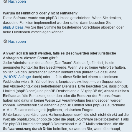
Nach oben
Warum ist Funktion x oder y nicht enthalten?
Diese Software wurde von phpBB Limited geschrieben. Wenn Sie denken,
dass eine Funktion implementiert werden sollte, dann besuchen Sie
phpBB Ideas
, wo Sie Ihre Stimme für bestehende Vorschläge abgeben oder
neue Funktionen vorschlagen können.
Nach oben
An wen soll ich mich wenden, falls es Beschwerden oder juristische
Anfragen zu diesem Forum gibt?
Jeder Administrator, der auf der „Das Team“-Seite aufgeführt ist, ist ein
geeigneter Kontakt für Ihre Beschwerde. Wenn Sie so keine Antwort erhalten,
sollten Sie den Besitzer der Domain kontaktieren (führen Sie dazu eine
„WHOIS“-Abfrage
durch) oder — falls diese Seite bei einem kostenlosen
Webhoster wie z. B. Yahoo!, free.fr, funpic.de usw. liegt — den Support oder
den Abuse-Kontakt des betreffenden Dienstes. Bitte beachten Sie, dass phpBB
Limited (phpBB.com) und phpBB Deutschland e. V. (phpBB.de)
absolut keinen
Einfluss
auf die Benutzung oder den oder die Benutzer der Forensoftware
haben und dafür in keiner Weise zur Verantwortung herangezogen werden
können. Kontaktieren Sie daher nie phpBB Limited oder phpBB Deutschland
e. V. in Zusammenhang mit jeglichen juristischen Fragen
(Unterlassungserklärungen, Haftungsfragen usw.), die
sich nicht direkt
auf die
Website phpbb.com, phpbb.de oder die phpBB-Software selbst beziehen. Falls
Sie phpBB Limited oder phpBB Deutschland e. V. E-Mails schreiben, die die
Softwarenutzung durch Dritte
betreffen, so werden Sie, wenn überhaupt,