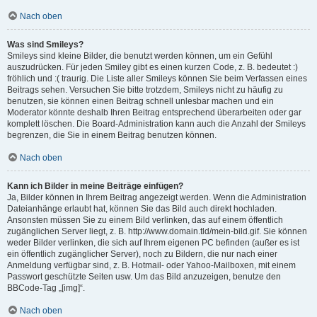
Nach oben
Was sind Smileys?
Smileys sind kleine Bilder, die benutzt werden können, um ein Gefühl
auszudrücken. Für jeden Smiley gibt es einen kurzen Code, z. B. bedeutet :)
fröhlich und :( traurig. Die Liste aller Smileys können Sie beim Verfassen eines
Beitrags sehen. Versuchen Sie bitte trotzdem, Smileys nicht zu häufig zu
benutzen, sie können einen Beitrag schnell unlesbar machen und ein
Moderator könnte deshalb Ihren Beitrag entsprechend überarbeiten oder gar
komplett löschen. Die Board-Administration kann auch die Anzahl der Smileys
begrenzen, die Sie in einem Beitrag benutzen können.
Nach oben
Kann ich Bilder in meine Beiträge einfügen?
Ja, Bilder können in Ihrem Beitrag angezeigt werden. Wenn die Administration
Dateianhänge erlaubt hat, können Sie das Bild auch direkt hochladen.
Ansonsten müssen Sie zu einem Bild verlinken, das auf einem öffentlich
zugänglichen Server liegt, z. B. http://www.domain.tld/mein-bild.gif. Sie können
weder Bilder verlinken, die sich auf Ihrem eigenen PC befinden (außer es ist
ein öffentlich zugänglicher Server), noch zu Bildern, die nur nach einer
Anmeldung verfügbar sind, z. B. Hotmail- oder Yahoo-Mailboxen, mit einem
Passwort geschützte Seiten usw. Um das Bild anzuzeigen, benutze den
BBCode-Tag „[img]“.
Nach oben