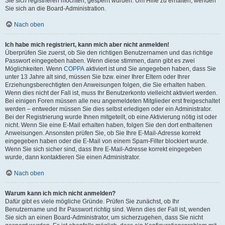
Sie sich registrieren möchten, gesperrt wurden. Um Hilfe zu erhalten, wenden
Sie sich an die Board-Administration.
Nach oben
Ich habe mich registriert, kann mich aber nicht anmelden!
Überprüfen Sie zuerst, ob Sie den richtigen Benutzernamen und das richtige
Passwort eingegeben haben. Wenn diese stimmen, dann gibt es zwei
Möglichkeiten. Wenn
COPPA
aktiviert ist und Sie angegeben haben, dass Sie
unter 13 Jahre alt sind, müssen Sie bzw. einer Ihrer Eltern oder Ihrer
Erziehungsberechtigten den Anweisungen folgen, die Sie erhalten haben.
Wenn dies nicht der Fall ist, muss Ihr Benutzerkonto vielleicht aktiviert werden.
Bei einigen Foren müssen alle neu angemeldeten Mitglieder erst freigeschaltet
werden – entweder müssen Sie dies selbst erledigen oder ein Administrator.
Bei der Registrierung wurde Ihnen mitgeteilt, ob eine Aktivierung nötig ist oder
nicht. Wenn Sie eine E-Mail erhalten haben, folgen Sie den dort enthaltenen
Anweisungen. Ansonsten prüfen Sie, ob Sie Ihre E-Mail-Adresse korrekt
eingegeben haben oder die E-Mail von einem Spam-Filter blockiert wurde.
Wenn Sie sich sicher sind, dass Ihre E-Mail-Adresse korrekt eingegeben
wurde, dann kontaktieren Sie einen Administrator.
Nach oben
Warum kann ich mich nicht anmelden?
Dafür gibt es viele mögliche Gründe. Prüfen Sie zunächst, ob Ihr
Benutzername und Ihr Passwort richtig sind. Wenn dies der Fall ist, wenden
Sie sich an einen Board-Administrator, um sicherzugehen, dass Sie nicht