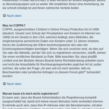
Avatarbilder, Private Nachrichten, E-Mail-Versand an andere Mitglieder, Beitritt
zu Benutzergruppen und so weiter. Wir empfehlen Ihnen eine Anmeldung, da
sie schnell erledigt ist und Ihnen zahlreiche Vorteile bietet.
Nach oben
Was ist COPPA?
COPPA, ausgeschrieben Children’s Online Privacy Protection Act of 1998
(deutsch: Gesetz zum Schutz der Privatsphäre von Kindern im Internet von
1998) ist ein Gesetz in den USA, welches festlegt, dass Websites, die
möglicherweise persönliche Daten von Kindern unter 13 Jahren erheben,
hierzu die Zustimmung der Eltern beziehungsweise des oder der
Erziehungsberechtigten benötigen. Wenn Sie sich unsicher sind, ob dies auf
Sie oder die Website, auf der Sie sich zu registrieren versuchen, zutrifft, ziehen
Sie einen rechtlichen Beistand zu Rate. Bitte beachten Sie, dass phpBB
Limited und der Besitzer dieses Boards keine Rechtsberatung anbieten kann
und nicht die Anlaufstelle für Rechtsangelegenheiten jeglicher Art ist; außer
solchen, die unter der Frage „An wen soll ich mich wenden, falls es
Beschwerden oder juristische Anfragen zu diesem Forum gibt?“ behandelt
werden.
Nach oben
Warum kann ich mich nicht registrieren?
Es kann sein, dass die Board-Administration die Registrierung komplett
ausgeschaltet hat, damit sich keine neuen Benutzer mehr anmelden können.
Es könnte auch sein, dass Ihre IP-Adresse oder der Benutzername, mit dem