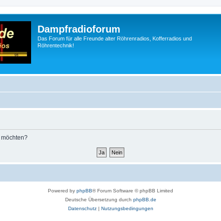
Dampfradioforum
Das Forum für alle Freunde alter Röhrenradios, Kofferradios und
Röhrentechnik!
n möchten?
Powered by
phpBB
® Forum Software © phpBB Limited
Deutsche Übersetzung durch
phpBB.de
Datenschutz
|
Nutzungsbedingungen