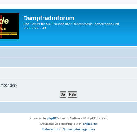
Dampfradioforum
Das Forum für alle Freunde alter Röhrenradios, Kofferradios und
Röhrentechnik!
n möchten?
Powered by
phpBB
® Forum Software © phpBB Limited
Deutsche Übersetzung durch
phpBB.de
Datenschutz
|
Nutzungsbedingungen