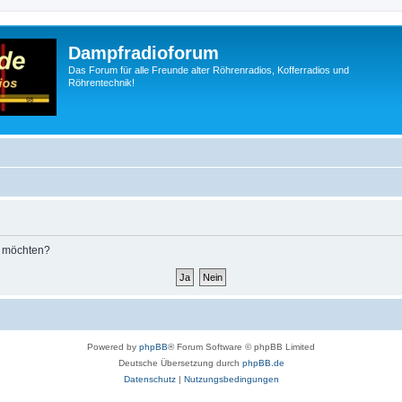
Dampfradioforum
Das Forum für alle Freunde alter Röhrenradios, Kofferradios und
Röhrentechnik!
n möchten?
Powered by
phpBB
® Forum Software © phpBB Limited
Deutsche Übersetzung durch
phpBB.de
Datenschutz
|
Nutzungsbedingungen