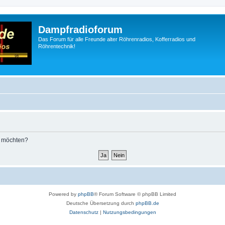
Dampfradioforum
Das Forum für alle Freunde alter Röhrenradios, Kofferradios und
Röhrentechnik!
n möchten?
Powered by
phpBB
® Forum Software © phpBB Limited
Deutsche Übersetzung durch
phpBB.de
Datenschutz
|
Nutzungsbedingungen