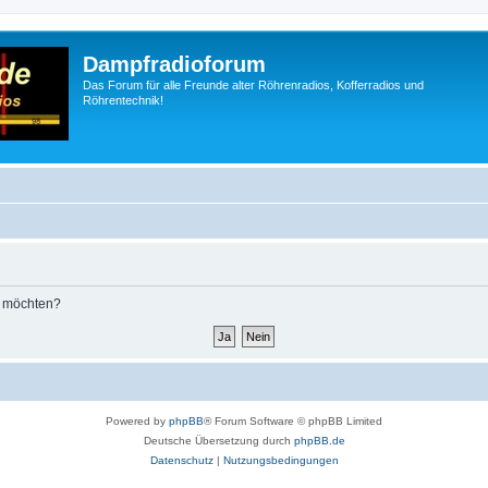
Dampfradioforum
Das Forum für alle Freunde alter Röhrenradios, Kofferradios und
Röhrentechnik!
n möchten?
Powered by
phpBB
® Forum Software © phpBB Limited
Deutsche Übersetzung durch
phpBB.de
Datenschutz
|
Nutzungsbedingungen