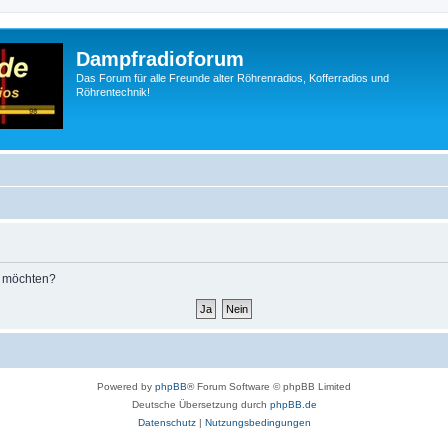
Dampfradioforum
Das Forum für alle Freunde alter Röhrenradios, Kofferradios und
Röhrentechnik!
n möchten?
Powered by
phpBB
® Forum Software © phpBB Limited
Deutsche Übersetzung durch
phpBB.de
Datenschutz
|
Nutzungsbedingungen