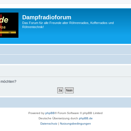
Dampfradioforum
Das Forum für alle Freunde alter Röhrenradios, Kofferradios und
Röhrentechnik!
n möchten?
Powered by
phpBB
® Forum Software © phpBB Limited
Deutsche Übersetzung durch
phpBB.de
Datenschutz
|
Nutzungsbedingungen