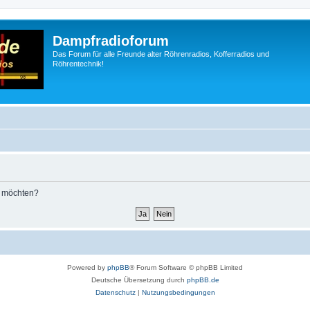
Dampfradioforum
Das Forum für alle Freunde alter Röhrenradios, Kofferradios und
Röhrentechnik!
n möchten?
Powered by
phpBB
® Forum Software © phpBB Limited
Deutsche Übersetzung durch
phpBB.de
Datenschutz
|
Nutzungsbedingungen