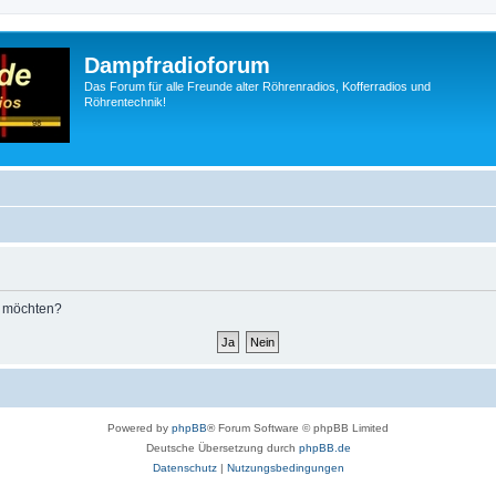
Dampfradioforum
Das Forum für alle Freunde alter Röhrenradios, Kofferradios und
Röhrentechnik!
n möchten?
Powered by
phpBB
® Forum Software © phpBB Limited
Deutsche Übersetzung durch
phpBB.de
Datenschutz
|
Nutzungsbedingungen