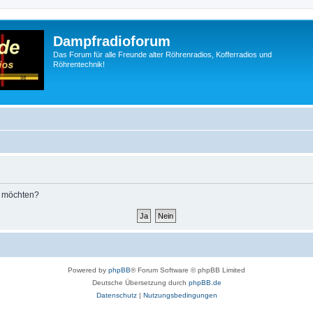
Dampfradioforum
Das Forum für alle Freunde alter Röhrenradios, Kofferradios und
Röhrentechnik!
n möchten?
Powered by
phpBB
® Forum Software © phpBB Limited
Deutsche Übersetzung durch
phpBB.de
Datenschutz
|
Nutzungsbedingungen