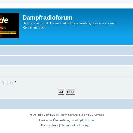
Dampfradioforum
Das Forum für alle Freunde alter Röhrenradios, Kofferradios und
Röhrentechnik!
n möchten?
Powered by
phpBB
® Forum Software © phpBB Limited
Deutsche Übersetzung durch
phpBB.de
Datenschutz
|
Nutzungsbedingungen